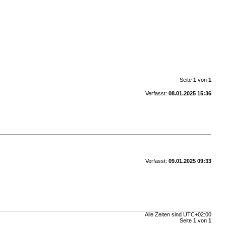
Seite
1
von
1
Verfasst:
08.01.2025 15:36
Verfasst:
09.01.2025 09:33
Alle Zeiten sind
UTC+02:00
Seite
1
von
1