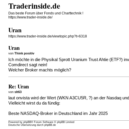
Traderinside.de
Das beste Forum über Fonds und Charttechnik !
https://www.trader-inside.de/
Uran
https://www.trader-inside.de/viewtopic.php?t=6318
Uran
von
Think positiv
Ich möchte in die Physikal Sprott Uranium Trust Ahtie (ETF?) inv
Comdirect sagt nein!
Welcher Broker machts möglich?
Re: Uran
von
slt63
laut onvista wird der Wert (WKN A3CU5R, ?) an der Nasdaq und 
Vielleicht wirst du da fündig:
Beste NASDAQ-Broker in Deutschland im Jahr 2025
Powered by
phpBB
® Forum Software © phpBB Limited
Deutsche Übersetzung durch
phpBB.de