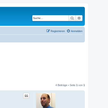
Suche
Erweiterte Suche
Registrieren
Anmelden
4 Beiträge • Seite
1
von
1