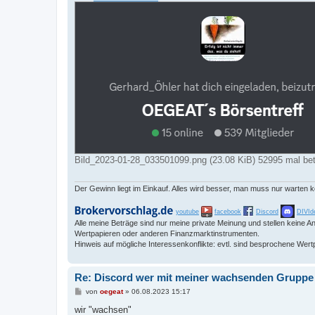
t
r
a
g
Bild_2023-01-28_033501099.png (23.08 KiB) 52995 mal bet
Der Gewinn liegt im Einkauf. Alles wird besser, man muss nur warten 
youtube
facebook
Discord
DIVId
Alle meine Beträge sind nur meine private Meinung und stellen keine
Wertpapieren oder anderen Finanzmarktinstrumenten.
Hinweis auf mögliche Interessenkonflikte: evtl. sind besprochene Wert
Re: Discord wer mit meiner wachsenden Gruppe sc
B
von
oegeat
»
06.08.2023 15:17
e
i
wir "wachsen"