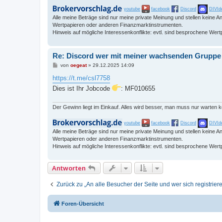
youtube
facebook
Discord
DIVId
Alle meine Beträge sind nur meine private Meinung und stellen keine
Wertpapieren oder anderen Finanzmarktinstrumenten.
Hinweis auf mögliche Interessenkonflikte: evtl. sind besprochene Wert
Re: Discord wer mit meiner wachsenden Gruppe sc
B
von
oegeat
»
29.12.2025 14:09
e
i
https://t.me/csl7758
t
Dies ist Ihr Jobcode
: MF010655
r
a
g
Der Gewinn liegt im Einkauf. Alles wird besser, man muss nur warten 
youtube
facebook
Discord
DIVId
Alle meine Beträge sind nur meine private Meinung und stellen keine
Wertpapieren oder anderen Finanzmarktinstrumenten.
Hinweis auf mögliche Interessenkonflikte: evtl. sind besprochene Wert
Antworten
Zurück zu „An alle Besucher der Seite und wer sich registriere
Foren-Übersicht