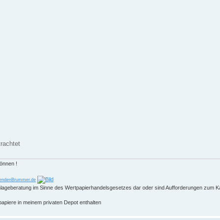
rachtet
können !
endenBrummer.de
 Anlageberatung im Sinne des Wertpapierhandelsgesetzes dar oder sind Aufforderungen zum K
papiere in meinem privaten Depot enthalten