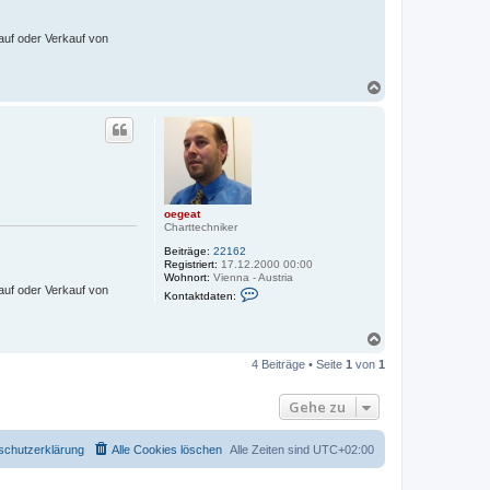
auf oder Verkauf von
N
a
c
h
o
b
e
n
oegeat
Charttechniker
Beiträge:
22162
Registriert:
17.12.2000 00:00
Wohnort:
Vienna - Austria
K
auf oder Verkauf von
Kontaktdaten:
o
n
t
N
a
a
k
4 Beiträge • Seite
1
von
1
c
t
d
h
a
o
Gehe zu
t
b
e
e
n
n
v
schutzerklärung
Alle Cookies löschen
Alle Zeiten sind
UTC+02:00
o
n
o