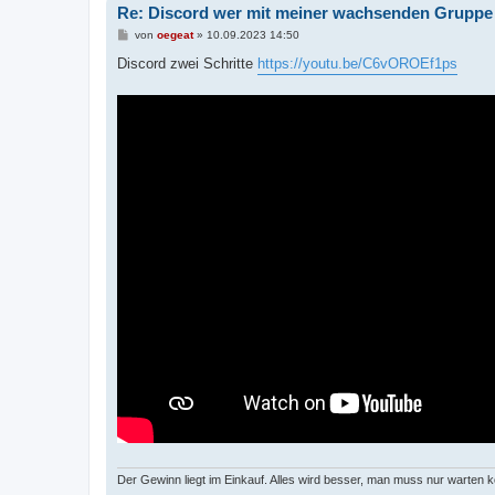
Re: Discord wer mit meiner wachsenden Gruppe sc
B
von
oegeat
»
10.09.2023 14:50
e
i
Discord zwei Schritte
https://youtu.be/C6vOROEf1ps
t
r
a
g
Der Gewinn liegt im Einkauf. Alles wird besser, man muss nur warten 