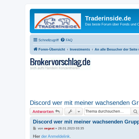
Traderinside.de
Das beste Forum über Fonds und Ch
Schnellzugriff
FAQ
Foren-Übersicht
Investments
An alle Besucher der Seite 
Discord wer mit meiner wachsenden Grupp
Antworten
Discord wer mit meiner wachsenden Gruppe 
B
von
oegeat
»
28.01.2023 03:35
e
i
Hier
der Anmeldelink
.