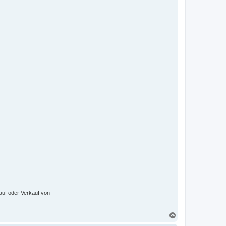
auf oder Verkauf von
N
a