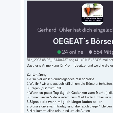
t
r
a
g
Bild_2023-08-06_151404737.png (41.49 KiB) 52493 mal bet
Dazu eine Anmerkung für Prem. Besitzer und welche die es
Zur Erklärung:
1 Also hier wo ich grundlegendes rein schreibe.
2 Wo ihr / wir uns ausschließlich um die Börse unterhalten.
3 Fragen „nur“ zum PDF.
4
Wenn es passt Tag täglich Gedanken zum Markt
(Indic
5 Immer wieder Videos intern zum Markt oder Broker usw.
6
Signale die wenn möglich länger laufen sollen
.
7 Signale die zwar Intraday sind aber auch „liegen“ bleiben
8 Hier kommt alles rein, rund um die Aktien.