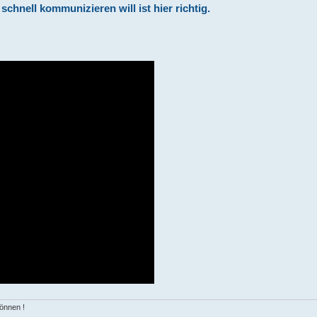
hnell kommunizieren will ist hier richtig.
können !