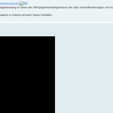
endenBrummer.de
 Anlageberatung im Sinne des Wertpapierhandelsgesetzes dar oder sind Aufforderungen zum K
papiere in meinem privaten Depot enthalten