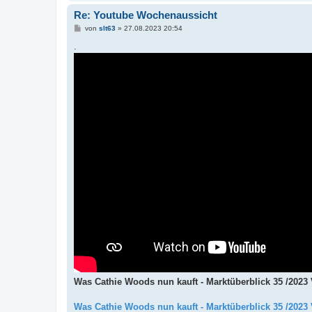
Re: Youtube Wochenaussicht
B
von
slt63
»
27.08.2023 20:54
e
i
.
t
r
a
g
Was Cathie Woods nun kauft - Marktüberblick 35 /2023 
Was Cathie Woods nun kauft - Marktüberblick 35 /2023 