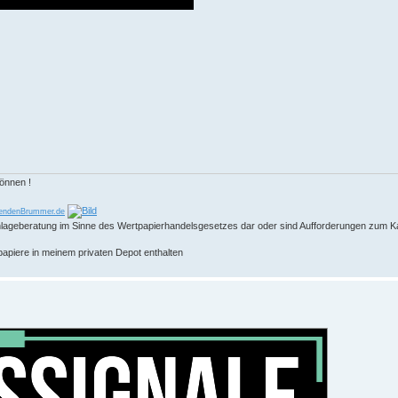
können !
endenBrummer.de
 Anlageberatung im Sinne des Wertpapierhandelsgesetzes dar oder sind Aufforderungen zum K
papiere in meinem privaten Depot enthalten