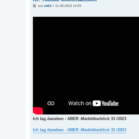
B
von
slt63
»
21.08.2023 10:55
e
i
.
t
r
a
g
Ich lag daneben - ABER -Marktüberblick 33 /2023
Ich lag daneben - ABER -Marktüberblick 33 /2023