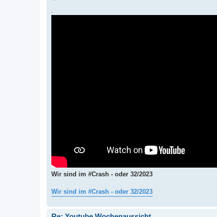
e
i
.
t
r
a
g
Wir sind im #Crash - oder 32/2023
Wir sind im #Crash - oder 32/2023
Re: Youtube Wochenaussicht