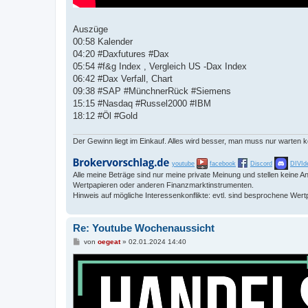
Auszüge
00:58 Kalender
04:20 #Daxfutures #Dax
05:54 #f&g Index , Vergleich US -Dax Index
06:42 #Dax Verfall, Chart
09:38 #SAP #MünchnerRück #Siemens
15:15 #Nasdaq #Russel2000 #IBM
18:12 #Öl #Gold
Der Gewinn liegt im Einkauf. Alles wird besser, man muss nur warten 
youtube
facebook
Discord
DIVId
Alle meine Beträge sind nur meine private Meinung und stellen keine
Wertpapieren oder anderen Finanzmarktinstrumenten.
Hinweis auf mögliche Interessenkonflikte: evtl. sind besprochene Wert
Re: Youtube Wochenaussicht
B
von
oegeat
»
02.01.2024 14:40
e
i
t
r
a
g