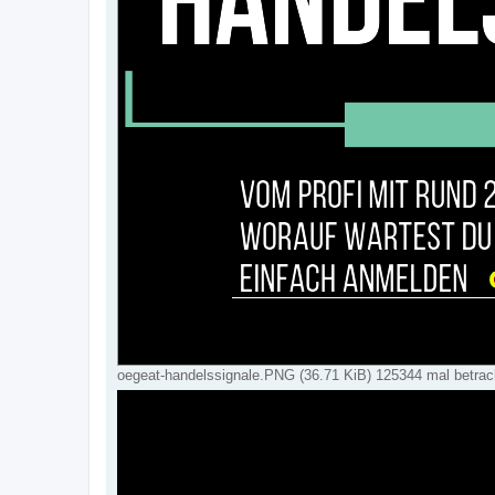
oegeat-handelssignale.PNG (36.71 KiB) 125344 mal betrac