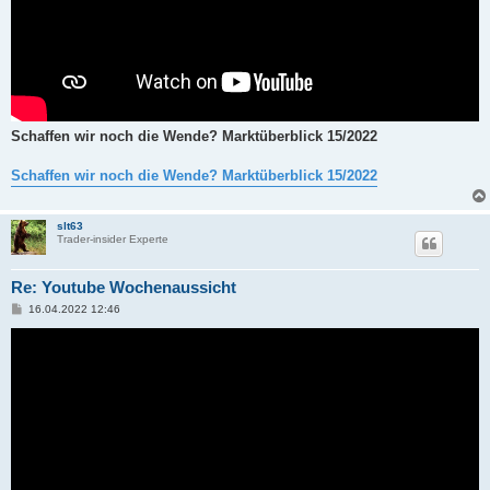
Schaffen wir noch die Wende? Marktüberblick 15/2022
Schaffen wir noch die Wende? Marktüberblick 15/2022
slt63
Trader-insider Experte
Re: Youtube Wochenaussicht
B
16.04.2022 12:46
e
i
t
r
a
g