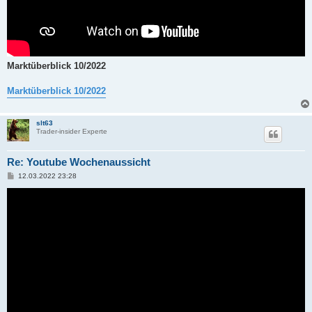
Marktüberblick 10/2022
Marktüberblick 10/2022
slt63
Trader-insider Experte
Re: Youtube Wochenaussicht
B
12.03.2022 23:28
e
i
t
r
a
g