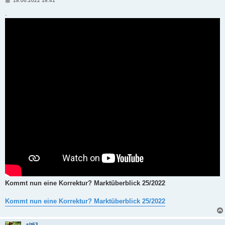
18.06.2022 18:41
e
i
.
t
r
a
g
Kommt nun eine Korrektur? Marktüberblick 25/2022
Kommt nun eine Korrektur? Marktüberblick 25/2022
slt63