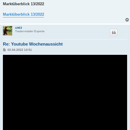
Marktüberblick 13/2022
Marktüberblick 13/2022
slt63
Trader-insider Experte
Re: Youtube Wochenaussicht
B
02.04.2022 13:51
e
i
t
r
a
g