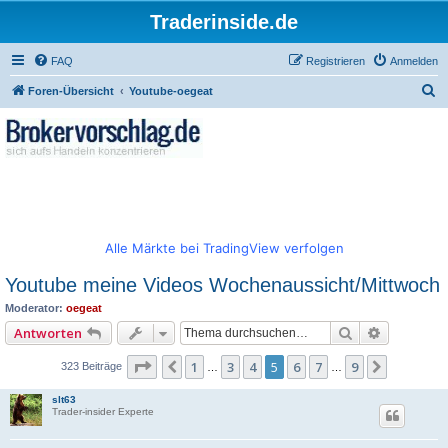
Traderinside.de
FAQ
Registrieren
Anmelden
S
Foren-Übersicht
Youtube-oegeat
u
c
h
e
Alle Märkte bei TradingView verfolgen
Youtube meine Videos Wochenaussicht/Mittwoch
Moderator:
oegeat
Suche
Erweitert
Antworten
Seite
5
von
9
1
3
4
5
6
7
9
Vorherige
Nächste
323 Beiträge
…
…
slt63
Trader-insider Experte