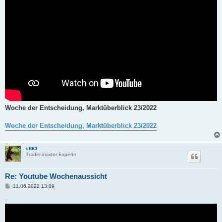
Woche der Entscheidung, Marktüberblick 23/2022
Woche der Entscheidung, Marktüberblick 23/2022
slt63
Trader-insider Experte
Re: Youtube Wochenaussicht
B
11.06.2022 13:09
e
i
.
t
r
a
g