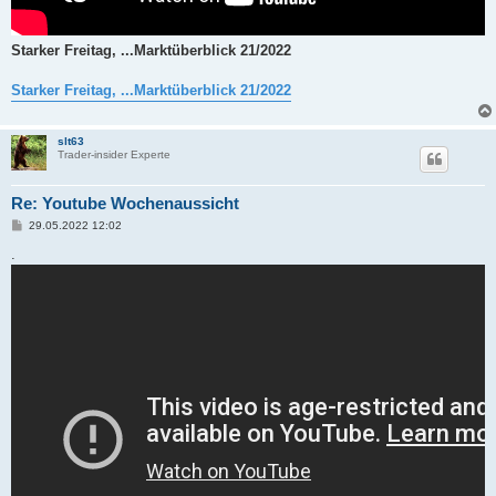
Starker Freitag, ...Marktüberblick 21/2022
Starker Freitag, ...Marktüberblick 21/2022
slt63
Trader-insider Experte
Re: Youtube Wochenaussicht
B
29.05.2022 12:02
e
i
.
t
r
a
g