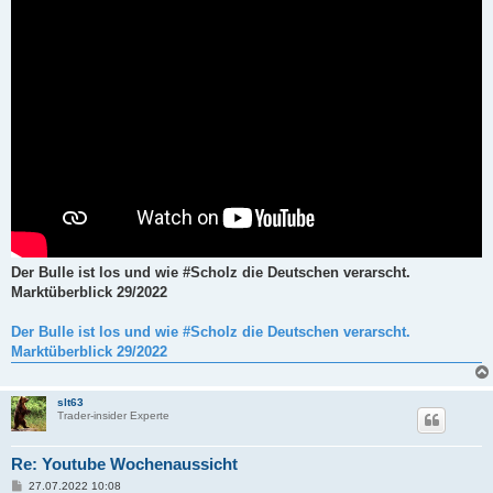
Der Bulle ist los und wie #Scholz die Deutschen verarscht.
Marktüberblick 29/2022
Der Bulle ist los und wie #Scholz die Deutschen verarscht.
Marktüberblick 29/2022
slt63
Trader-insider Experte
Re: Youtube Wochenaussicht
B
27.07.2022 10:08