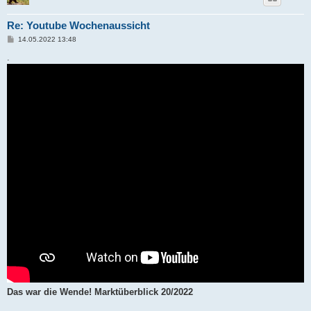
Re: Youtube Wochenaussicht
B
14.05.2022 13:48
e
i
.
t
r
a
g
Das war die Wende! Marktüberblick 20/2022