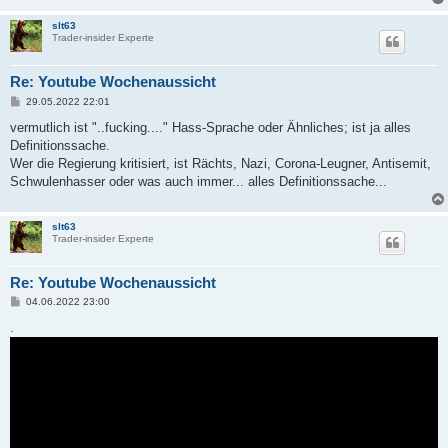
slt63
Trader-insider Experte
Re: Youtube Wochenaussicht
B
29.05.2022 22:01
e
i
vermutlich ist "..fucking...." Hass-Sprache oder Ähnliches; ist ja alles
t
Definitionssache.
r
a
Wer die Regierung kritisiert, ist Rächts, Nazi, Corona-Leugner, Antisemit,
g
Schwulenhasser oder was auch immer... alles Definitionssache...
slt63
Trader-insider Experte
Re: Youtube Wochenaussicht
B
04.06.2022 23:00
e
i
.
t
r
a
g