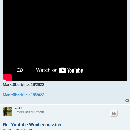
a
g
Marktüberblick 18/2022
Marktüberblick 18/2022
slt63
Trader-insider Experte
Re: Youtube Wochenaussicht
B