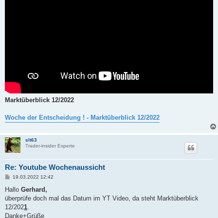
Marktüberblick 12/2022
Woche der Entscheidung ! - Marktüberblick 12/2022
slt63
Trader-insider Experte
Re: Youtube Wochenaussicht
B
19.03.2022 12:42
e
i
Hallo
Gerhard,
t
überprüfe doch mal das Datum im YT Video, da steht Marktüberblick
r
a
12/202
1
.
g
Danke+Grüße