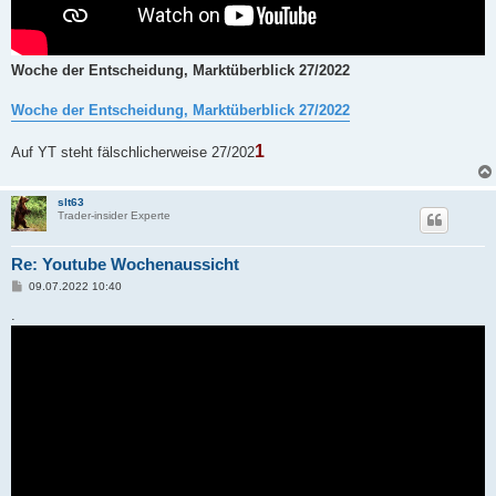
Woche der Entscheidung, Marktüberblick 27/2022
Woche der Entscheidung, Marktüberblick 27/2022
1
Auf YT steht fälschlicherweise 27/202
slt63
Trader-insider Experte
Re: Youtube Wochenaussicht
B
09.07.2022 10:40
e
i
.
t
r
a
g