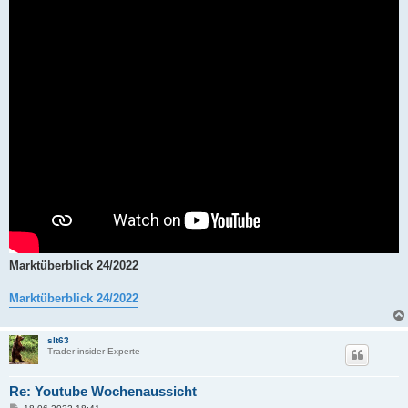
Marktüberblick 24/2022
Marktüberblick 24/2022
slt63
Trader-insider Experte
Re: Youtube Wochenaussicht
B