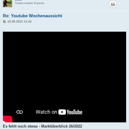
Trader-insider Experte
Re: Youtube Wochenaussicht
B
25.06.2022 12:42
e
i
.
t
r
a
g
Es fehlt noch etwas - Marktüberblick 26/2022