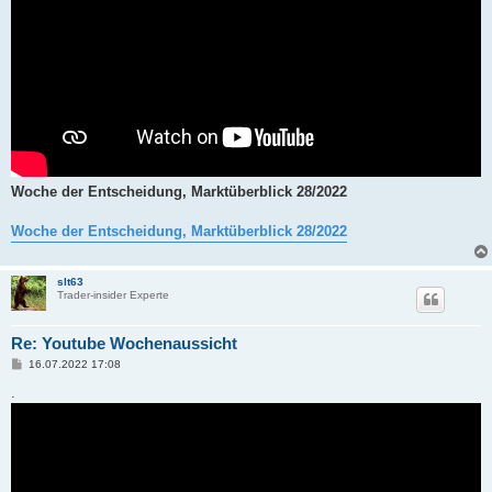
Woche der Entscheidung, Marktüberblick 28/2022
Woche der Entscheidung, Marktüberblick 28/2022
slt63
Trader-insider Experte
Re: Youtube Wochenaussicht
B
16.07.2022 17:08
e
i
.
t
r
a
g