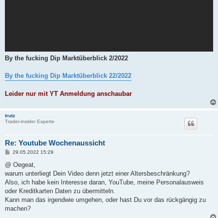
By the fucking Dip Marktüberblick 2/2022
By the fucking Dip Marktüberblick 22/2022
Leider nur mit YT Anmeldung anschaubar
trutz
Trader-insider Experte
Re: Youtube Wochenaussicht
B
29.05.2022 15:29
e
i
@ Oegeat,
t
warum unterliegt Dein Video denn jetzt einer Altersbeschränkung?
r
a
Also, ich habe kein Interesse daran, YouTube, meine Personalausweis
g
oder Kreditkarten Daten zu übermitteln.
Kann man das irgendwie umgehen, oder hast Du vor das rückgängig zu
machen?