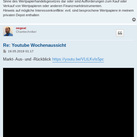
Sinne des Wertpapierhandelsgesetzes dar oder sind Aufforderungen zum Kauf oder
Verkauf von Wertpapieren oder anderen Finanzmarktinstrumenten.
Hinweis auf mögliche Interessenkonflikte: evtl. sind besprochene Wertpapiere in meinem
privaten Depot enthalten
oegeat
Charttechniker
Re: Youtube Wochenaussicht
B
19.05.2019 01:17
e
i
Markt- Aus- und -Rückblick
https://youtu.be/VLtLKvls5pc
t
r
a
g