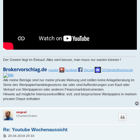
Der Gewinn liegt im Einkauf. Alles wird besser, man muss nur warten können !
youtube
facebook
Discord
DIVIdendenBrummer.de
Alle meine Beträge sind nur meine private Meinung und stellen keine Anlageberatung im
Sinne des Wertpapierhandelsgesetzes dar oder sind Aufforderungen zum Kauf oder
Verkauf von Wertpapieren oder anderen Finanzmarktinstrumenten.
Hinweis auf mögliche Interessenkonflikte: evtl. sind besprochene Wertpapiere in meinem
privaten Depot enthalten
oegeat
Charttechniker
Re: Youtube Wochenaussicht
B
20.04.2019 20:33
e