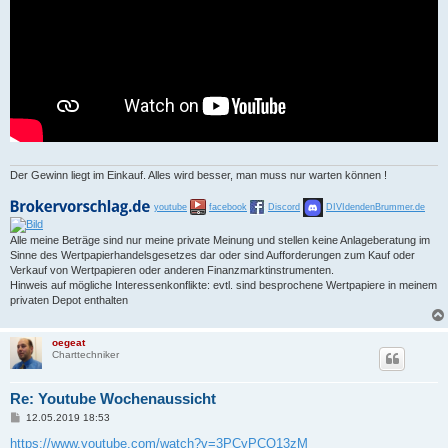
Der Gewinn liegt im Einkauf. Alles wird besser, man muss nur warten können !
youtube
facebook
Discord
DIVIdendenBrummer.de
Alle meine Beträge sind nur meine private Meinung und stellen keine Anlageberatung im
Sinne des Wertpapierhandelsgesetzes dar oder sind Aufforderungen zum Kauf oder
Verkauf von Wertpapieren oder anderen Finanzmarktinstrumenten.
Hinweis auf mögliche Interessenkonflikte: evtl. sind besprochene Wertpapiere in meinem
privaten Depot enthalten
oegeat
Charttechniker
Re: Youtube Wochenaussicht
B
12.05.2019 18:53
e
i
https://www.youtube.com/watch?v=3PCyPCQ13zM