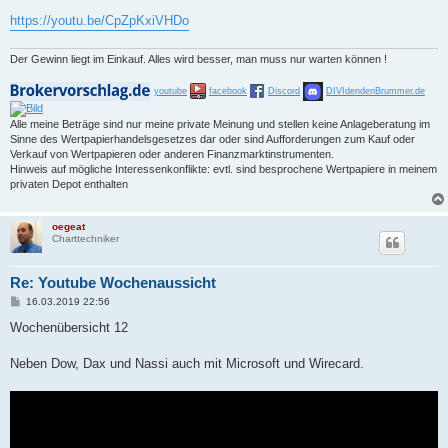
https://youtu.be/CpZpKxiVHDo
Der Gewinn liegt im Einkauf. Alles wird besser, man muss nur warten können !
youtube
facebook
Discord
DIVIdendenBrummer.de
Alle meine Beträge sind nur meine private Meinung und stellen keine Anlageberatung im
Sinne des Wertpapierhandelsgesetzes dar oder sind Aufforderungen zum Kauf oder
Verkauf von Wertpapieren oder anderen Finanzmarktinstrumenten.
Hinweis auf mögliche Interessenkonflikte: evtl. sind besprochene Wertpapiere in meinem
privaten Depot enthalten
oegeat
Charttechniker
Re: Youtube Wochenaussicht
B
16.03.2019 22:56
e
i
Wochenübersicht 12
t
r
a
Neben Dow, Dax und Nassi auch mit Microsoft und Wirecard.
g