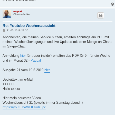
Nur nicht die Wut verlieren
oegeat
Charttechniker
Re: Youtube Wochenaussicht
B
21.05.2019 22:36
e
i
Abonnenten, die meinen Service nutzen, erhalten sonntags ein PDF mit
t
meinen Wochenüberlegungen und live Updates mit einer Menge an Charts
r
a
im Skype-Chat.
g
Anmeldung
hier
für trader-inside´r erhalten das PDF für 9.- für die Woche
und im Monat 32.-
Paypal
Ausgabe 21 vom 19.5.2019
hier
Begleittext im e-Mail
+++++++
Hallo xxxxx
Hier mein neuestes Video
Wochenübersicht 21 (jeweils immer Samstag abend !)
https://youtu.be/VLtLKvls5pc