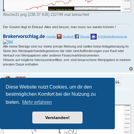
Woche31.png (238.37 KiB) 222748 mal betrachtet
Der Gewinn liegt im Einkauf. Alles wird besser, man muss nur warten können !
youtube
facebook
Discord
DIVIdendenBrummer.de
Alle meine Beträge sind nur meine private Meinung und stellen keine Anlageberatung im
Sinne des Wertpapierhandelsgesetzes dar oder sind Aufforderungen zum Kauf oder
Verkauf von Wertpapieren oder anderen Finanzmarktinstrumenten.
Hinweis auf mögliche Interessenkonflikte: evtl. sind besprochene Wertpapiere in meinem
privaten Depot enthalten
oegeat
Charttechniker
Diese Website nutzt Cookies, um dir den
Re: Youtube Wochenaussicht
bestmöglichen Komfort bei der Nutzung zu
B
03.08.2019 19:50
bieten.
Mehr erfahren
e
i
t
r
Verstanden!
a
g