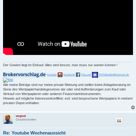
Der Gewinn liegt im Einkauf. Alles wird besser, man muss nur warten können !
youtube
facebook
Discord
DIVIdendenBrummer.de
Alle meine Beträge sind nur meine private Meinung und stellen keine Anlageberatung im
Sinne des Wertpapierhandelsgesetzes dar oder sind Aufforderungen zum Kauf oder
Verkauf von Wertpapieren oder anderen Finanzmarktinstrumenten.
Hinweis auf mögliche Interessenkonflikte: evtl. sind besprochene Wertpapiere in meinem
privaten Depot enthalten
oegeat
Charttechniker
Re: Youtube Wochenaussicht