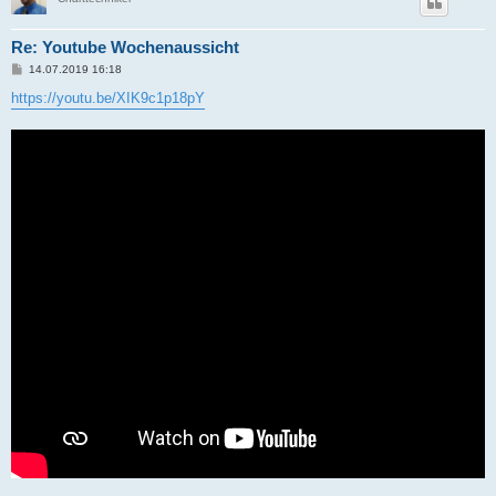
Re: Youtube Wochenaussicht
B
14.07.2019 16:18
e
i
https://youtu.be/XIK9c1p18pY
t
r
a
g