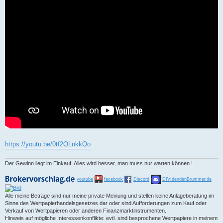
https://youtu.be/0tf2QLnkkQo
Der Gewinn liegt im Einkauf. Alles wird besser, man muss nur warten können !
youtube
facebook
Discord
DIVIdendenBrummer.de
Alle meine Beträge sind nur meine private Meinung und stellen keine Anlageberatung im
Sinne des Wertpapierhandelsgesetzes dar oder sind Aufforderungen zum Kauf oder
Verkauf von Wertpapieren oder anderen Finanzmarktinstrumenten.
Hinweis auf mögliche Interessenkonflikte: evtl. sind besprochene Wertpapiere in meinem