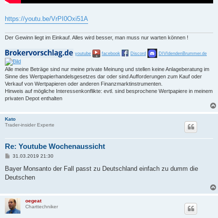
https://youtu.be/VrPI0Oxi51A
Der Gewinn liegt im Einkauf. Alles wird besser, man muss nur warten können !
youtube
facebook
Discord
DIVIdendenBrummer.de
Alle meine Beträge sind nur meine private Meinung und stellen keine Anlageberatung im
Sinne des Wertpapierhandelsgesetzes dar oder sind Aufforderungen zum Kauf oder
Verkauf von Wertpapieren oder anderen Finanzmarktinstrumenten.
Hinweis auf mögliche Interessenkonflikte: evtl. sind besprochene Wertpapiere in meinem
privaten Depot enthalten
Kato
Trader-insider Experte
Re: Youtube Wochenaussicht
B
31.03.2019 21:30
e
i
Bayer Monsanto der Fall passt zu Deutschland einfach zu dumm die
t
Deutschen
r
a
g
oegeat
Charttechniker