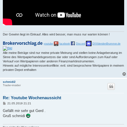
Der Gewinn liegt im Einkauf. Alles wird besser, man muss nur warten können !
youtube
facebook
Discord
DIVIdendenBrummer.de
Alle meine Beträge sind nur meine private Meinung und stellen keine Anlageberatung im
Sinne des Wertpapierhandelsgesetzes dar oder sind Aufforderungen zum Kauf oder
Verkauf von Wertpapieren oder anderen Finanzmarktinstrumenten.
Hinweis auf mögliche Interessenkonflikte: evtl. sind besprochene Wertpapiere in meinem
privaten Depot enthalten
schmidi2
Trader-insider
Re: Youtube Wochenaussicht
B
21.05.2019 21:21
e
i
Gefällt mir sehr gut Gerd .
t
Gruß schmidi
r
a
g