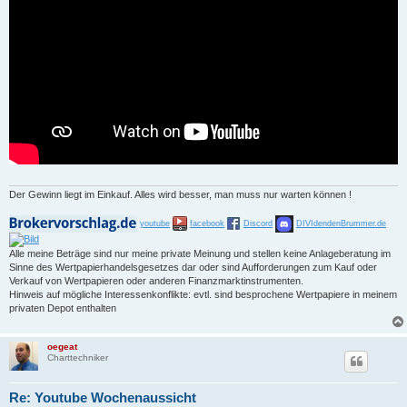
Der Gewinn liegt im Einkauf. Alles wird besser, man muss nur warten können !
youtube
facebook
Discord
DIVIdendenBrummer.de
Alle meine Beträge sind nur meine private Meinung und stellen keine Anlageberatung im
Sinne des Wertpapierhandelsgesetzes dar oder sind Aufforderungen zum Kauf oder
Verkauf von Wertpapieren oder anderen Finanzmarktinstrumenten.
Hinweis auf mögliche Interessenkonflikte: evtl. sind besprochene Wertpapiere in meinem
privaten Depot enthalten
oegeat
Charttechniker
Re: Youtube Wochenaussicht