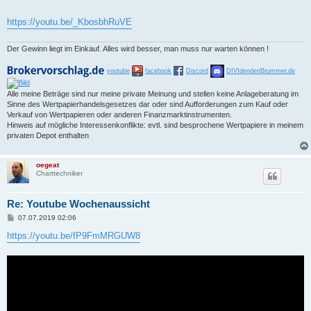
https://youtu.be/_KbosbhRuVE
Der Gewinn liegt im Einkauf. Alles wird besser, man muss nur warten können !
youtube
facebook
Discord
DIVIdendenBrummer.de
Alle meine Beträge sind nur meine private Meinung und stellen keine Anlageberatung im
Sinne des Wertpapierhandelsgesetzes dar oder sind Aufforderungen zum Kauf oder
Verkauf von Wertpapieren oder anderen Finanzmarktinstrumenten.
Hinweis auf mögliche Interessenkonflikte: evtl. sind besprochene Wertpapiere in meinem
privaten Depot enthalten
oegeat
Charttechniker
Re: Youtube Wochenaussicht
B
07.07.2019 02:06
e
i
https://youtu.be/fP9FmMRGUW8
t
r
a
g