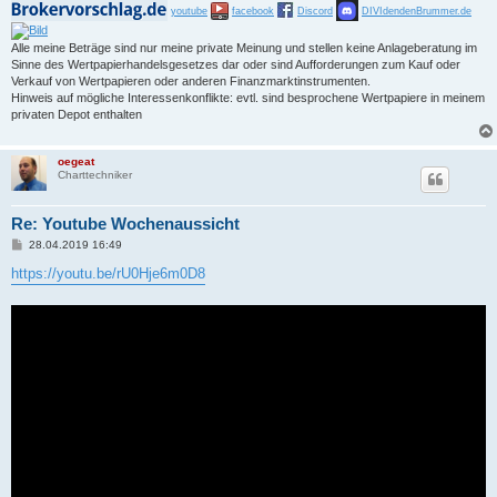
youtube
facebook
Discord
DIVIdendenBrummer.de
Alle meine Beträge sind nur meine private Meinung und stellen keine Anlageberatung im
Sinne des Wertpapierhandelsgesetzes dar oder sind Aufforderungen zum Kauf oder
Verkauf von Wertpapieren oder anderen Finanzmarktinstrumenten.
Hinweis auf mögliche Interessenkonflikte: evtl. sind besprochene Wertpapiere in meinem
privaten Depot enthalten
oegeat
Charttechniker
Re: Youtube Wochenaussicht
B
28.04.2019 16:49
e
i
https://youtu.be/rU0Hje6m0D8
t
r
a
g