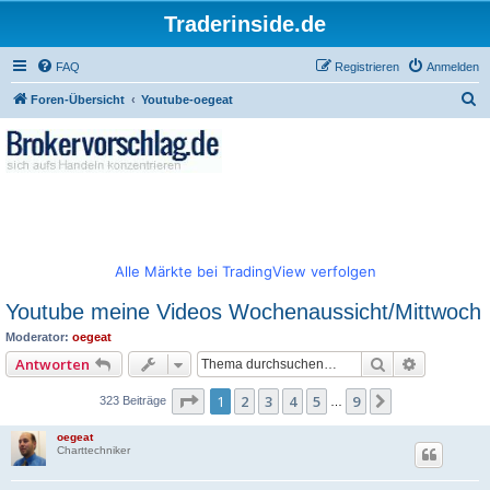
Traderinside.de
FAQ
Registrieren
Anmelden
S
Foren-Übersicht
Youtube-oegeat
u
c
h
e
Alle Märkte bei TradingView verfolgen
Youtube meine Videos Wochenaussicht/Mittwoch
Moderator:
oegeat
Suche
Erweitert
Antworten
Seite
1
von
9
1
2
3
4
5
9
Nächste
323 Beiträge
…
oegeat
Charttechniker