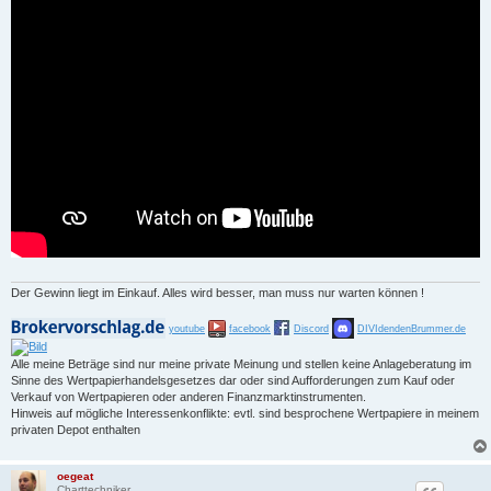
Der Gewinn liegt im Einkauf. Alles wird besser, man muss nur warten können !
youtube
facebook
Discord
DIVIdendenBrummer.de
Alle meine Beträge sind nur meine private Meinung und stellen keine Anlageberatung im
Sinne des Wertpapierhandelsgesetzes dar oder sind Aufforderungen zum Kauf oder
Verkauf von Wertpapieren oder anderen Finanzmarktinstrumenten.
Hinweis auf mögliche Interessenkonflikte: evtl. sind besprochene Wertpapiere in meinem
privaten Depot enthalten
oegeat
Charttechniker