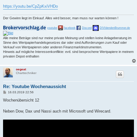
https://youtu.be/CpZpKxiVHDo
Der Gewinn liegt im Einkauf. Alles wird besser, man muss nur warten können !
youtube
facebook
Discord
DIVIdendenBrummer.de
Alle meine Beträge sind nur meine private Meinung und stellen keine Anlageberatung im
Sinne des Wertpapierhandelsgesetzes dar oder sind Aufforderungen zum Kauf oder
Verkauf von Wertpapieren oder anderen Finanzmarktinstrumenten.
Hinweis auf mögliche Interessenkonflikte: evtl. sind besprochene Wertpapiere in meinem
privaten Depot enthalten
oegeat
Charttechniker
Re: Youtube Wochenaussicht
B
16.03.2019 22:56
e
i
Wochenübersicht 12
t
r
a
Neben Dow, Dax und Nassi auch mit Microsoft und Wirecard.
g