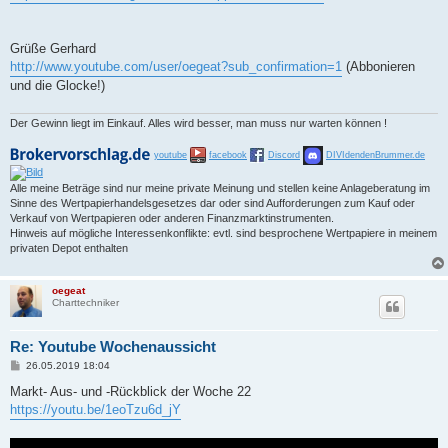
Grüße Gerhard
http://www.youtube.com/user/oegeat?sub_confirmation=1
(Abbonieren
und die Glocke!)
Der Gewinn liegt im Einkauf. Alles wird besser, man muss nur warten können !
youtube
facebook
Discord
DIVIdendenBrummer.de
Alle meine Beträge sind nur meine private Meinung und stellen keine Anlageberatung im
Sinne des Wertpapierhandelsgesetzes dar oder sind Aufforderungen zum Kauf oder
Verkauf von Wertpapieren oder anderen Finanzmarktinstrumenten.
Hinweis auf mögliche Interessenkonflikte: evtl. sind besprochene Wertpapiere in meinem
privaten Depot enthalten
oegeat
Charttechniker
Re: Youtube Wochenaussicht
B
26.05.2019 18:04
e
i
Markt- Aus- und -Rückblick der Woche 22
t
https://youtu.be/1eoTzu6d_jY
r
a
g