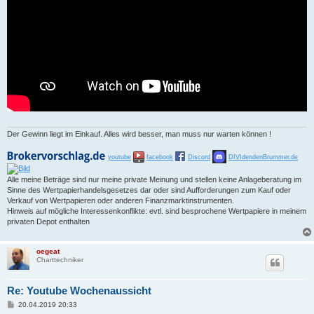
Der Gewinn liegt im Einkauf. Alles wird besser, man muss nur warten können !
youtube
facebook
Discord
DIVIdendenBrummer.de
Alle meine Beträge sind nur meine private Meinung und stellen keine Anlageberatung im
Sinne des Wertpapierhandelsgesetzes dar oder sind Aufforderungen zum Kauf oder
Verkauf von Wertpapieren oder anderen Finanzmarktinstrumenten.
Hinweis auf mögliche Interessenkonflikte: evtl. sind besprochene Wertpapiere in meinem
privaten Depot enthalten
oegeat
Charttechniker
Re: Youtube Wochenaussicht
B
20.04.2019 20:33
e