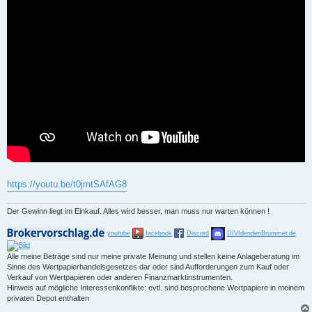
https://youtu.be/t0jmtSAfAG8
Der Gewinn liegt im Einkauf. Alles wird besser, man muss nur warten können !
youtube
facebook
Discord
DIVIdendenBrummer.de
Alle meine Beträge sind nur meine private Meinung und stellen keine Anlageberatung im
Sinne des Wertpapierhandelsgesetzes dar oder sind Aufforderungen zum Kauf oder
Verkauf von Wertpapieren oder anderen Finanzmarktinstrumenten.
Hinweis auf mögliche Interessenkonflikte: evtl. sind besprochene Wertpapiere in meinem
privaten Depot enthalten