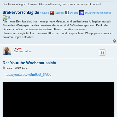
Der Gewinn liegt im Einkauf. Alles wird besser, man muss nur warten können !
youtube
facebook
Discord
DIVIdendenBrummer.de
Alle meine Beträge sind nur meine private Meinung und stellen keine Anlageberatung im
Sinne des Wertpapierhandelsgesetzes dar oder sind Aufforderungen zum Kauf oder
Verkauf von Wertpapieren oder anderen Finanzmarktinstrumenten.
Hinweis auf mögliche Interessenkonflikte: evtl. sind besprochene Wertpapiere in meinem
privaten Depot enthalten
oegeat
Charttechniker
Re: Youtube Wochenaussicht
B
21.07.2019 11:07
e
i
https://youtu.be/wBm6oB_6AOc
t
r
a
g