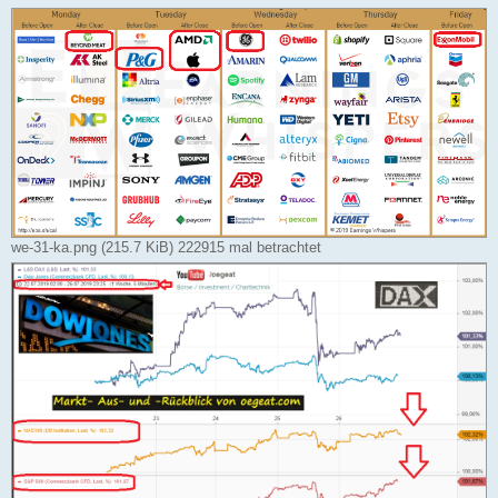
we-31-ka.png (215.7 KiB) 222915 mal betrachtet