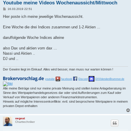
Youtube meine Videos Wochenaussicht/Mittwoch
B
16.03.2019 22:51
e
i
Hier poste ich meine jeweilige Wochenaussicht.
t
r
a
Eine Woche die drei Indices zusammen und 1-2 Aktien ...
g
daruffolgende Woche Indices alleine
also Dax und aktien vom dax ...
Nassi und Aktien ..
DJ und ..
Der Gewinn liegt im Einkauf. Alles wird besser, man muss nur warten können !
youtube
facebook
Discord
DIVIdendenBrummer.de
Alle meine Beträge sind nur meine private Meinung und stellen keine Anlageberatung im
Sinne des Wertpapierhandelsgesetzes dar oder sind Aufforderungen zum Kauf oder
Verkauf von Wertpapieren oder anderen Finanzmarktinstrumenten.
Hinweis auf mögliche Interessenkonflikte: evtl. sind besprochene Wertpapiere in meinem
privaten Depot enthalten
oegeat
Charttechniker