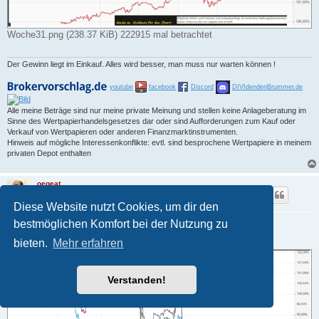
Woche31.png (238.37 KiB) 222915 mal betrachtet
Der Gewinn liegt im Einkauf. Alles wird besser, man muss nur warten können !
youtube
facebook
Discord
DIVIdendenBrummer.de
Alle meine Beträge sind nur meine private Meinung und stellen keine Anlageberatung im
Sinne des Wertpapierhandelsgesetzes dar oder sind Aufforderungen zum Kauf oder
Verkauf von Wertpapieren oder anderen Finanzmarktinstrumenten.
Hinweis auf mögliche Interessenkonflikte: evtl. sind besprochene Wertpapiere in meinem
privaten Depot enthalten
oegeat
Charttechniker
Diese Website nutzt Cookies, um dir den
Re: Youtube Wochenaussicht
bestmöglichen Komfort bei der Nutzung zu
B
03.08.2019 19:50
bieten.
Mehr erfahren
e
i
t
r
Verstanden!
a
g