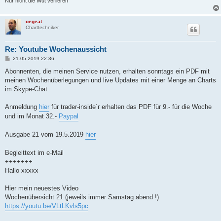
Nur nicht die Wut verlieren
oegeat
Charttechniker
Re: Youtube Wochenaussicht
B
21.05.2019 22:36
e
i
Abonnenten, die meinen Service nutzen, erhalten sonntags ein PDF mit
t
meinen Wochenüberlegungen und live Updates mit einer Menge an Charts
r
a
im Skype-Chat.
g
Anmeldung
hier
für trader-inside´r erhalten das PDF für 9.- für die Woche
und im Monat 32.-
Paypal
Ausgabe 21 vom 19.5.2019
hier
Begleittext im e-Mail
+++++++
Hallo xxxxx
Hier mein neuestes Video
Wochenübersicht 21 (jeweils immer Samstag abend !)
https://youtu.be/VLtLKvls5pc