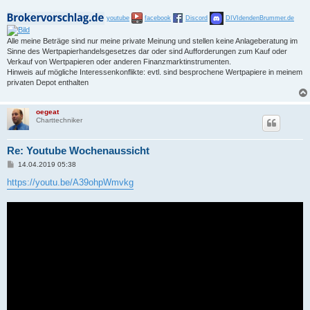
youtube
facebook
Discord
DIVIdendenBrummer.de
Alle meine Beträge sind nur meine private Meinung und stellen keine Anlageberatung im
Sinne des Wertpapierhandelsgesetzes dar oder sind Aufforderungen zum Kauf oder
Verkauf von Wertpapieren oder anderen Finanzmarktinstrumenten.
Hinweis auf mögliche Interessenkonflikte: evtl. sind besprochene Wertpapiere in meinem
privaten Depot enthalten
oegeat
Charttechniker
Re: Youtube Wochenaussicht
B
14.04.2019 05:38
e
i
https://youtu.be/A39ohpWmvkg
t
r
a
g