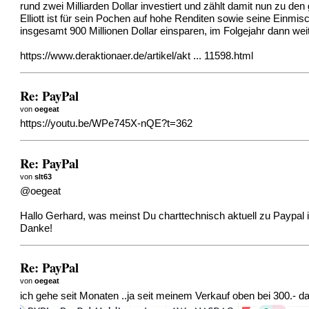
rund zwei Milliarden Dollar investiert und zählt damit nun zu den
Elliott ist für sein Pochen auf hohe Renditen sowie seine Einm
insgesamt 900 Millionen Dollar einsparen, im Folgejahr dann weite
https://www.deraktionaer.de/artikel/akt ... 11598.html
Re: PayPal
von
oegeat
https://youtu.be/WPe745X-nQE?t=362
Re: PayPal
von
slt63
@oegeat
Hallo Gerhard, was meinst Du charttechnisch aktuell zu Paypal in 
Danke!
Re: PayPal
von
oegeat
ich gehe seit Monaten ..ja seit meinem Verkauf oben bei 300.- da