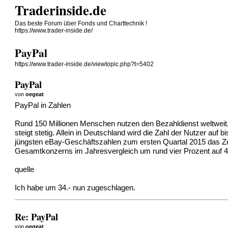
Traderinside.de
Das beste Forum über Fonds und Charttechnik !
https://www.trader-inside.de/
PayPal
https://www.trader-inside.de/viewtopic.php?t=5402
PayPal
von
oegeat
PayPal in Zahlen
Rund 150 Millionen Menschen nutzen den Bezahldienst weltweit,
steigt stetig. Allein in Deutschland wird die Zahl der Nutzer auf
jüngsten eBay-Geschäftszahlen zum ersten Quartal 2015 das Zug
Gesamtkonzerns im Jahresvergleich um rund vier Prozent auf 4,4
quelle
Ich habe um 34.- nun zugeschlagen.
Re: PayPal
von
oegeat