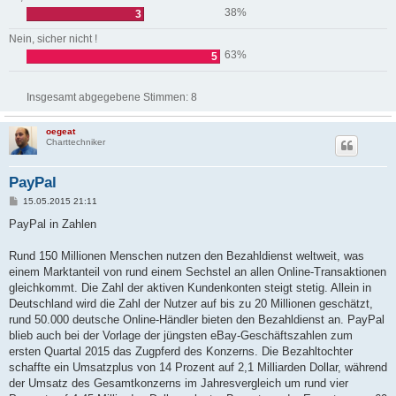
38%
3
Nein, sicher nicht !
63%
5
Insgesamt abgegebene Stimmen:
8
oegeat
Charttechniker
PayPal
B
15.05.2015 21:11
e
i
PayPal in Zahlen
t
r
a
Rund 150 Millionen Menschen nutzen den Bezahldienst weltweit, was
g
einem Marktanteil von rund einem Sechstel an allen Online-Transaktionen
gleichkommt. Die Zahl der aktiven Kundenkonten steigt stetig. Allein in
Deutschland wird die Zahl der Nutzer auf bis zu 20 Millionen geschätzt,
rund 50.000 deutsche Online-Händler bieten den Bezahldienst an. PayPal
blieb auch bei der Vorlage der jüngsten eBay-Geschäftszahlen zum
ersten Quartal 2015 das Zugpferd des Konzerns. Die Bezahltochter
schaffte ein Umsatzplus von 14 Prozent auf 2,1 Milliarden Dollar, während
der Umsatz des Gesamtkonzerns im Jahresvergleich um rund vier