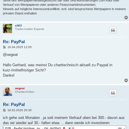
Sinne des Wertpapierhandelsgesetzes dar oder sind Aufforderungen zum Kauf oder
Verkauf von Wertpapieren oder anderen Finanzmarktinstrumenten.
Hinweis auf mögliche Interessenkonflikte: evtl. sind besprochene Wertpapiere in meinem
privaten Depot enthalten
slt63
Trader-insider Experte
Re: PayPal
B
16.04.2025 12:05
e
i
@oegeat
t
r
a
Hallo Gerhard, was meinst Du charttechnisch aktuell zu Paypal in
g
kurz-/mittelfristiger Sicht?
Danke!
oegeat
Charttechniker
Re: PayPal
B
18.02.2026 20:30
e
i
ich gehe seit Monaten ..ja seit meinem Verkauf oben bei 300.- davon aus
t
das wir wieder auf 30.- fallen etwa ... dann werde ich investieren
r
a