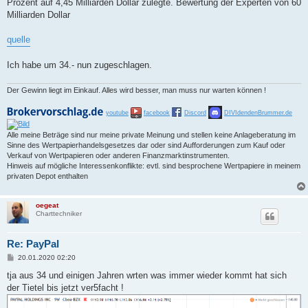
Prozent auf 4,45 Milliarden Dollar zulegte. Bewertung der Experten von 60
Milliarden Dollar
quelle
Ich habe um 34.- nun zugeschlagen.
Der Gewinn liegt im Einkauf. Alles wird besser, man muss nur warten können !
youtube
facebook
Discord
DIVIdendenBrummer.de
Alle meine Beträge sind nur meine private Meinung und stellen keine Anlageberatung im
Sinne des Wertpapierhandelsgesetzes dar oder sind Aufforderungen zum Kauf oder
Verkauf von Wertpapieren oder anderen Finanzmarktinstrumenten.
Hinweis auf mögliche Interessenkonflikte: evtl. sind besprochene Wertpapiere in meinem
privaten Depot enthalten
oegeat
Charttechniker
Re: PayPal
B
20.01.2020 02:20
e
i
tja aus 34 und einigen Jahren wrten was immer wieder kommt hat sich
t
der Tietel bis jetzt ver5facht !
r
a
g