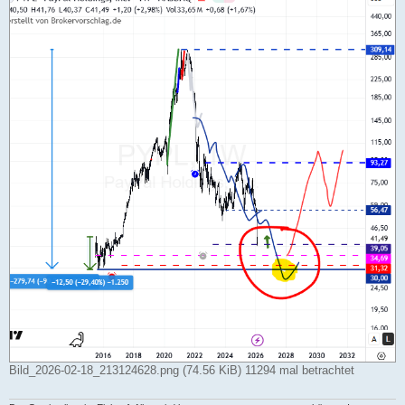
g
Bild_2026-02-18_213124628.png (74.56 KiB) 11294 mal betrachtet