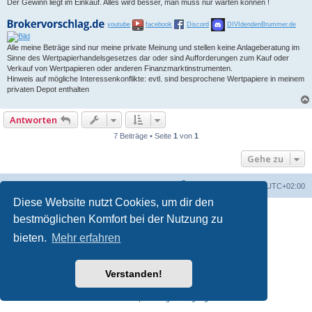
Der Gewinn liegt im Einkauf. Alles wird besser, man muss nur warten können !
youtube
facebook
Discord
DIVIdendenBrummer.de
Alle meine Beträge sind nur meine private Meinung und stellen keine Anlageberatung im
Sinne des Wertpapierhandelsgesetzes dar oder sind Aufforderungen zum Kauf oder
Verkauf von Wertpapieren oder anderen Finanzmarktinstrumenten.
Hinweis auf mögliche Interessenkonflikte: evtl. sind besprochene Wertpapiere in meinem
privaten Depot enthalten
Antworten
7 Beiträge • Seite
1
von
1
Gehe zu
Foren-Übersicht
Alle Zeiten sind
UTC+02:00
Diese Website nutzt Cookies, um dir den
bestmöglichen Komfort bei der Nutzung zu
bieten.
Mehr erfahren
Verstanden!
Powered by
phpBB
® Forum Software © phpBB Limited
Deutsche Übersetzung durch
phpBB.de
Datenschutz
|
Nutzungsbedingungen