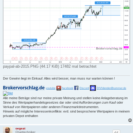
paypal-ab-2015.PNG (44.17 KiB) 17482 mal betrachtet
Der Gewinn liegt im Einkauf. Alles wird besser, man muss nur warten können !
youtube
facebook
Discord
DIVIdendenBrummer.de
Alle meine Beträge sind nur meine private Meinung und stellen keine Anlageberatung im
Sinne des Wertpapierhandelsgesetzes dar oder sind Aufforderungen zum Kauf oder
Verkauf von Wertpapieren oder anderen Finanzmarktinstrumenten.
Hinweis auf mögliche Interessenkonflikte: evtl. sind besprochene Wertpapiere in meinem
privaten Depot enthalten
oegeat
Charttechniker