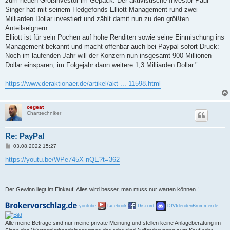
zum neuen Großinvestor im Gepäck. Der aktivistische Investor Paul
g
Singer hat mit seinem Hedgefonds Elliott Management rund zwei
Milliarden Dollar investiert und zählt damit nun zu den größten
Anteilseignern.
Elliott ist für sein Pochen auf hohe Renditen sowie seine Einmischung ins
Management bekannt und macht offenbar auch bei Paypal sofort Druck:
Noch im laufenden Jahr will der Konzern nun insgesamt 900 Millionen
Dollar einsparen, im Folgejahr dann weitere 1,3 Milliarden Dollar."
https://www.deraktionaer.de/artikel/akt ... 11598.html
oegeat
Charttechniker
Re: PayPal
B
03.08.2022 15:27
e
i
https://youtu.be/WPe745X-nQE?t=362
t
r
a
g
Der Gewinn liegt im Einkauf. Alles wird besser, man muss nur warten können !
youtube
facebook
Discord
DIVIdendenBrummer.de
Alle meine Beträge sind nur meine private Meinung und stellen keine Anlageberatung im