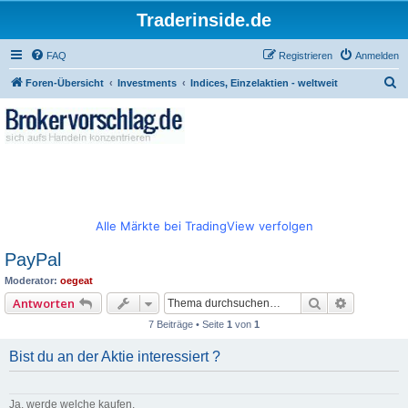
Traderinside.de
FAQ
Registrieren
Anmelden
S
Foren-Übersicht
Investments
Indices, Einzelaktien - weltweit
u
c
h
e
Alle Märkte bei TradingView verfolgen
PayPal
Moderator:
oegeat
Suche
Erweitert
Antworten
7 Beiträge • Seite
1
von
1
Bist du an der Aktie interessiert ?
Ja, werde welche kaufen.