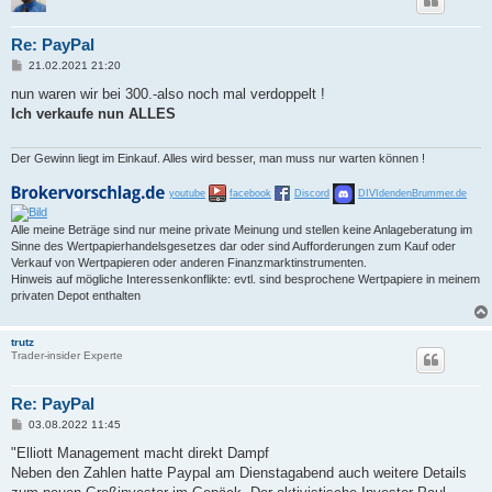
Re: PayPal
B
21.02.2021 21:20
e
i
nun waren wir bei 300.-also noch mal verdoppelt !
t
Ich verkaufe nun ALLES
r
a
g
Der Gewinn liegt im Einkauf. Alles wird besser, man muss nur warten können !
youtube
facebook
Discord
DIVIdendenBrummer.de
Alle meine Beträge sind nur meine private Meinung und stellen keine Anlageberatung im
Sinne des Wertpapierhandelsgesetzes dar oder sind Aufforderungen zum Kauf oder
Verkauf von Wertpapieren oder anderen Finanzmarktinstrumenten.
Hinweis auf mögliche Interessenkonflikte: evtl. sind besprochene Wertpapiere in meinem
privaten Depot enthalten
trutz
Trader-insider Experte
Re: PayPal
B
03.08.2022 11:45
e
i
"Elliott Management macht direkt Dampf
t
Neben den Zahlen hatte Paypal am Dienstagabend auch weitere Details
r
a