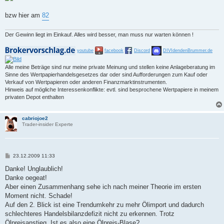
bzw hier am
82
Der Gewinn liegt im Einkauf. Alles wird besser, man muss nur warten können !
youtube
facebook
Discord
DIVIdendenBrummer.de
Alle meine Beträge sind nur meine private Meinung und stellen keine Anlageberatung im
Sinne des Wertpapierhandelsgesetzes dar oder sind Aufforderungen zum Kauf oder
Verkauf von Wertpapieren oder anderen Finanzmarktinstrumenten.
Hinweis auf mögliche Interessenkonflikte: evtl. sind besprochene Wertpapiere in meinem
privaten Depot enthalten
cabriojoe2
Trader-insider Experte
B
23.12.2009 11:33
e
i
Danke! Unglaublich!
t
Danke oegeat!
r
a
Aber einen Zusammenhang sehe ich nach meiner Theorie im ersten
g
Moment nicht. Schade!
Auf den 2. Blick ist eine Trendumkehr zu mehr Ölimport und dadurch
schlechteres Handelsbilanzdefizit nicht zu erkennen. Trotz
Ölpreisanstieg. Ist es also eine Ölpreis-Blase?