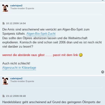
cabriojoe2
Trader-insider Experte
B
10.12.2009 14:04
e
i
Die Amis sind anscheinend wie verrückt am Algen-Bio-Sprit zum
t
Spotpreis tüfteln.
Algen-Bio-Sprit-Zucht
r
a
Das sollte den Ölpreis abstürzen lassen und die Weltwirtschaft
g
explodieren. Komisch die sind schon seit 2006 dran und es ist noch nicht
viel darüber zu lesen!?
wennst die abstände raus gibst ....... passt mit dem link
Auch nicht schlecht!
Algenzucht in Kläranlage
cabriojoe2
Trader-insider Experte
B
23.12.2009 09:48
e
i
Handelsbilanz geht anscheinend auf Grund des geringeren Ölimports der
t