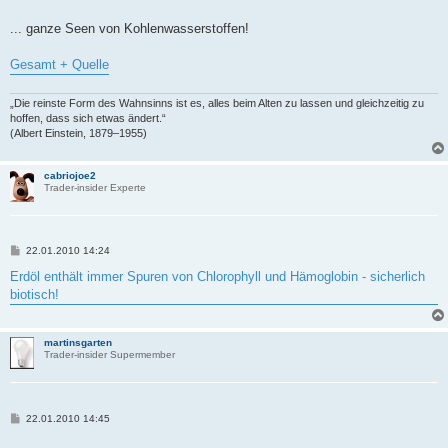
... ganze Seen von Kohlenwasserstoffen!
Gesamt + Quelle
„Die reinste Form des Wahnsinns ist es, alles beim Alten zu lassen und gleichzeitig zu
hoffen, dass sich etwas ändert.“
(Albert Einstein, 1879–1955)
cabriojoe2
Trader-insider Experte
B
22.01.2010 14:24
e
i
Erdöl enthält immer Spuren von Chlorophyll und Hämoglobin - sicherlich
t
biotisch!
r
a
g
martinsgarten
Trader-insider Supermember
B
22.01.2010 14:45
e
i