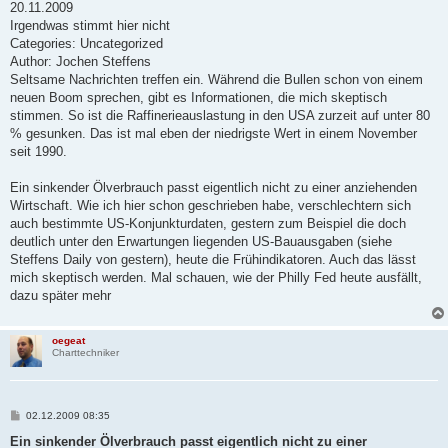
i
20.11.2009
t
Irgendwas stimmt hier nicht
r
a
Categories: Uncategorized
g
Author: Jochen Steffens
Seltsame Nachrichten treffen ein. Während die Bullen schon von einem
neuen Boom sprechen, gibt es Informationen, die mich skeptisch
stimmen. So ist die Raffinerieauslastung in den USA zurzeit auf unter 80
% gesunken. Das ist mal eben der niedrigste Wert in einem November
seit 1990.
Ein sinkender Ölverbrauch passt eigentlich nicht zu einer anziehenden
Wirtschaft. Wie ich hier schon geschrieben habe, verschlechtern sich
auch bestimmte US-Konjunkturdaten, gestern zum Beispiel die doch
deutlich unter den Erwartungen liegenden US-Bauausgaben (siehe
Steffens Daily von gestern), heute die Frühindikatoren. Auch das lässt
mich skeptisch werden. Mal schauen, wie der Philly Fed heute ausfällt,
dazu später mehr
oegeat
Charttechniker
B
02.12.2009 08:35
e
i
Ein sinkender Ölverbrauch passt eigentlich nicht zu einer