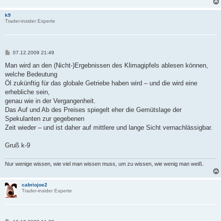
k9
Trader-insider Experte
B
07.12.2009 21:49
e
i
Man wird an den (Nicht-)Ergebnissen des Klimagipfels ablesen können,
t
welche Bedeutung
r
a
Öl zukünftig für das globale Getriebe haben wird – und die wird eine
g
erhebliche sein,
genau wie in der Vergangenheit.
Das Auf und Ab des Preises spiegelt eher die Gemütslage der
Spekulanten zur gegebenen
Zeit wieder – und ist daher auf mittlere und lange Sicht vernachlässigbar.
Gruß k-9
Nur wenige wissen, wie viel man wissen muss, um zu wissen, wie wenig man weiß.
cabriojoe2
Trader-insider Experte