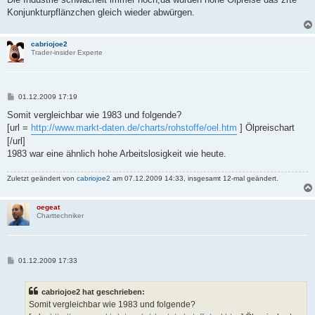
Konjunkturpflänzchen gleich wieder abwürgen.
cabriojoe2
Trader-insider Experte
B
01.12.2009 17:19
e
i
Somit vergleichbar wie 1983 und folgende?
t
[url =
http://www.markt-daten.de/charts/rohstoffe/oel.htm
] Ölpreischart
r
a
[/url]
g
1983 war eine ähnlich hohe Arbeitslosigkeit wie heute.
Zuletzt geändert von
cabriojoe2
am 07.12.2009 14:33, insgesamt 12-mal geändert.
oegeat
Charttechniker
B
01.12.2009 17:33
e
i
t
cabriojoe2 hat geschrieben:
r
a
Somit vergleichbar wie 1983 und folgende?
g