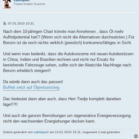
cabriojoe2
Trader-insider Experte
B
07.01.2010 10:31
e
i
Nach dem 10-jährigen Chart könnte man Annehmen , dass Öl mehr
t
Aufholpotential hat!? (Wenn sich nicht die Alternativen durchsetzten.) Für
r
a
Benzin ist da noch nichts wirklich (preislich) konkurrenzfähiges in Sicht.
g
Und wenn man bedenkt, dass die Autokonzerne mit neuen Autobesitzern
in China, Indien und Brasilien rechnen und nicht nur Ersatz für
bestehende Fahrzeuge sehen, sollte sich der Abatz/die Nachfrage nach
Benzin erheblich steigern!!
Da würde dann auch das passen!
Buffett setzt auf Ölpreisanstieg
Das bedeutet dann aber auch, dass Herr Tiedje komplett daneben
läge!!?!!
Und auch die ganzen Bemühungen um regenerative Energieversorgung
nicht den wachsenden Energiehunger decken kann.
Zuletzt geändert von
cabriojoe2
am 13.01.2010 15:11, insgesamt 1-mal geändert.