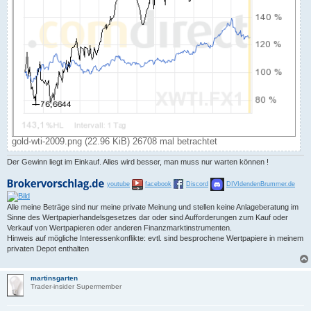
gold-wti-2009.png (22.96 KiB) 26708 mal betrachtet
Der Gewinn liegt im Einkauf. Alles wird besser, man muss nur warten können !
youtube
facebook
Discord
DIVIdendenBrummer.de
Alle meine Beträge sind nur meine private Meinung und stellen keine Anlageberatung im
Sinne des Wertpapierhandelsgesetzes dar oder sind Aufforderungen zum Kauf oder
Verkauf von Wertpapieren oder anderen Finanzmarktinstrumenten.
Hinweis auf mögliche Interessenkonflikte: evtl. sind besprochene Wertpapiere in meinem
privaten Depot enthalten
martinsgarten
Trader-insider Supermember