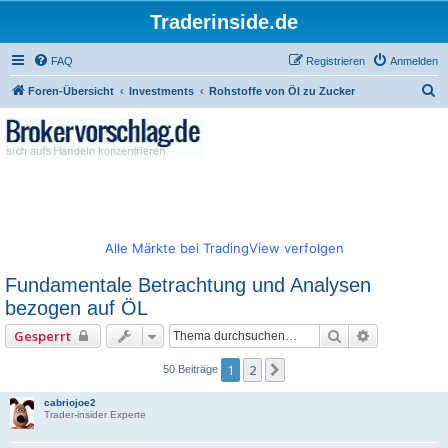
Traderinside.de
FAQ
Registrieren
Anmelden
S
Foren-Übersicht
Investments
Rohstoffe von Öl zu Zucker
u
c
h
e
Alle Märkte bei TradingView verfolgen
Fundamentale Betrachtung und Analysen
bezogen auf ÖL
Suche
Erweiterte 
Gesperrt
1
2
Nächste
50 Beiträge
cabriojoe2
Trader-insider Experte