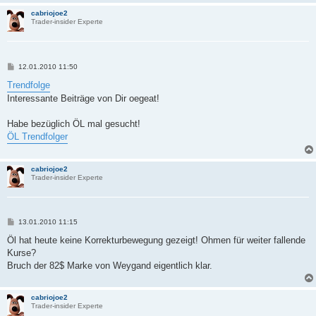
cabriojoe2
Trader-insider Experte
B
12.01.2010 11:50
e
i
Trendfolge
t
Interessante Beiträge von Dir oegeat!
r
a
g
Habe bezüglich ÖL mal gesucht!
ÖL Trendfolger
cabriojoe2
Trader-insider Experte
B
13.01.2010 11:15
e
i
Öl hat heute keine Korrekturbewegung gezeigt! Ohmen für weiter fallende
t
Kurse?
r
a
Bruch der 82$ Marke von Weygand eigentlich klar.
g
cabriojoe2
Trader-insider Experte