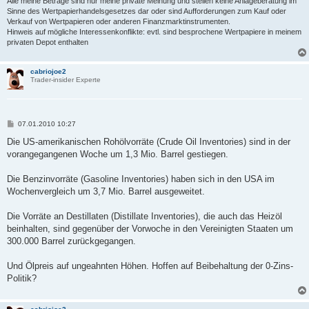
Alle meine Beträge sind nur meine private Meinung und stellen keine Anlageberatung im
Sinne des Wertpapierhandelsgesetzes dar oder sind Aufforderungen zum Kauf oder
Verkauf von Wertpapieren oder anderen Finanzmarktinstrumenten.
Hinweis auf mögliche Interessenkonflikte: evtl. sind besprochene Wertpapiere in meinem
privaten Depot enthalten
cabriojoe2
Trader-insider Experte
B
07.01.2010 10:27
e
i
Die US-amerikanischen Rohölvorräte (Crude Oil Inventories) sind in der
t
vorangegangenen Woche um 1,3 Mio. Barrel gestiegen.
r
a
g
Die Benzinvorräte (Gasoline Inventories) haben sich in den USA im
Wochenvergleich um 3,7 Mio. Barrel ausgeweitet.
Die Vorräte an Destillaten (Distillate Inventories), die auch das Heizöl
beinhalten, sind gegenüber der Vorwoche in den Vereinigten Staaten um
300.000 Barrel zurückgegangen.
Und Ölpreis auf ungeahnten Höhen. Hoffen auf Beibehaltung der 0-Zins-
Politik?