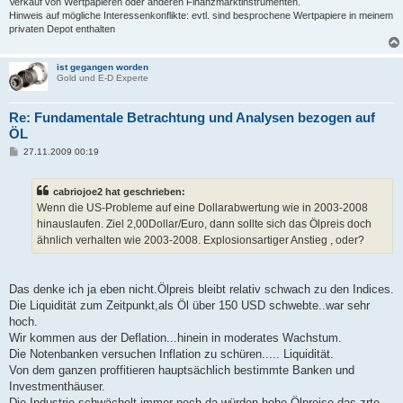
Verkauf von Wertpapieren oder anderen Finanzmarktinstrumenten.
Hinweis auf mögliche Interessenkonflikte: evtl. sind besprochene Wertpapiere in meinem
privaten Depot enthalten
ist gegangen worden
Gold und E-D Experte
Re: Fundamentale Betrachtung und Analysen bezogen auf
ÖL
B
27.11.2009 00:19
e
i
t
cabriojoe2 hat geschrieben:
r
a
Wenn die US-Probleme auf eine Dollarabwertung wie in 2003-2008
g
hinauslaufen. Ziel 2,00Dollar/Euro, dann sollte sich das Ölpreis doch
ähnlich verhalten wie 2003-2008. Explosionsartiger Anstieg , oder?
Das denke ich ja eben nicht.Ölpreis bleibt relativ schwach zu den Indices.
Die Liquidität zum Zeitpunkt,als Öl über 150 USD schwebte..war sehr
hoch.
Wir kommen aus der Deflation...hinein in moderates Wachstum.
Die Notenbanken versuchen Inflation zu schüren..... Liquidität.
Von dem ganzen proffitieren hauptsächlich bestimmte Banken und
Investmenthäuser.
Die Industrie schwächelt immer noch,da würden hohe Ölpreise das zrte