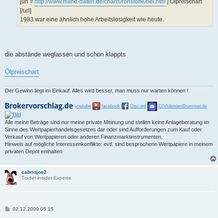
[url =
http://www.markt-daten.de/charts/rohstoffe/oel.htm
] Ölpreischart
[/url]
1983 war eine ähnlich hohe Arbeitslosigkeit wie heute.
die abstände weglassen und schon klappts
Ölpreischart
Der Gewinn liegt im Einkauf. Alles wird besser, man muss nur warten können !
youtube
facebook
Discord
DIVIdendenBrummer.de
Alle meine Beträge sind nur meine private Meinung und stellen keine Anlageberatung im
Sinne des Wertpapierhandelsgesetzes dar oder sind Aufforderungen zum Kauf oder
Verkauf von Wertpapieren oder anderen Finanzmarktinstrumenten.
Hinweis auf mögliche Interessenkonflikte: evtl. sind besprochene Wertpapiere in meinem
privaten Depot enthalten
cabriojoe2
Trader-insider Experte
B
02.12.2009 05:15
e