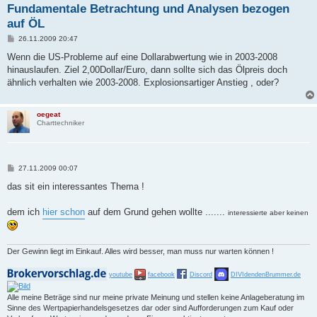
Fundamentale Betrachtung und Analysen bezogen
auf ÖL
B
26.11.2009 20:47
e
i
Wenn die US-Probleme auf eine Dollarabwertung wie in 2003-2008
t
hinauslaufen. Ziel 2,00Dollar/Euro, dann sollte sich das Ölpreis doch
r
a
ähnlich verhalten wie 2003-2008. Explosionsartiger Anstieg , oder?
g
oegeat
Charttechniker
B
27.11.2009 00:07
e
i
das sit ein interessantes Thema !
t
r
a
dem ich
hier schon
auf dem Grund gehen wollte .......
interessierte aber keinen
g
Der Gewinn liegt im Einkauf. Alles wird besser, man muss nur warten können !
youtube
facebook
Discord
DIVIdendenBrummer.de
Alle meine Beträge sind nur meine private Meinung und stellen keine Anlageberatung im
Sinne des Wertpapierhandelsgesetzes dar oder sind Aufforderungen zum Kauf oder