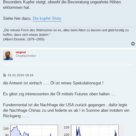
Besonders Kupfer steigt, obwohl die Bevorratung ungeahnte Höhen
erklommen hat.
Siehe hier dazu.
Die kupfer Story
„Die reinste Form des Wahnsinns ist es, alles beim Alten zu lassen und gleichzeitig zu
hoffen, dass sich etwas ändert.“
(Albert Einstein, 1879–1955)
oegeat
Charttechniker
B
01.01.2010 19:16
e
i
die Antwort ist einfach ..... Öl ist reines Spekulationsgut !
t
r
a
Es gibst zig interessenten die Öl mittels Futures oben halten ....
g
Fundermental ist die Nachfrage der USA zurück gegangen ..dafür legte
die Nachfrage Chinas zu und federte es ab ! in Summe aber trotdem ein
Rückgang ......