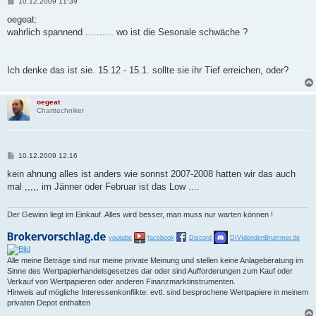
B
10.12.2009 11:39
e
i
oegeat:
t
wahrlich spannend .......... wo ist die Sesonale schwäche ?
r
a
g
Ich denke das ist sie. 15.12 - 15.1. sollte sie ihr Tief erreichen, oder?
oegeat
Charttechniker
B
10.12.2009 12:16
e
i
kein ahnung alles ist anders wie sonnst 2007-2008 hatten wir das auch
t
mal ,,,,, im Jänner oder Februar ist das Low ....
r
a
g
Der Gewinn liegt im Einkauf. Alles wird besser, man muss nur warten können !
youtube
facebook
Discord
DIVIdendenBrummer.de
Alle meine Beträge sind nur meine private Meinung und stellen keine Anlageberatung im
Sinne des Wertpapierhandelsgesetzes dar oder sind Aufforderungen zum Kauf oder
Verkauf von Wertpapieren oder anderen Finanzmarktinstrumenten.
Hinweis auf mögliche Interessenkonflikte: evtl. sind besprochene Wertpapiere in meinem
privaten Depot enthalten