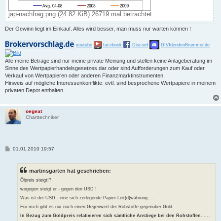
jap-nachfrag.png (24.82 KiB) 26719 mal betrachtet
Der Gewinn liegt im Einkauf. Alles wird besser, man muss nur warten können !
youtube
facebook
Discord
DIVIdendenBrummer.de
Alle meine Beträge sind nur meine private Meinung und stellen keine Anlageberatung im
Sinne des Wertpapierhandelsgesetzes dar oder sind Aufforderungen zum Kauf oder
Verkauf von Wertpapieren oder anderen Finanzmarktinstrumenten.
Hinweis auf mögliche Interessenkonflikte: evtl. sind besprochene Wertpapiere in meinem
privaten Depot enthalten
oegeat
Charttechniker
B
01.01.2010 19:57
e
i
t
martinsgarten hat geschrieben:
r
a
Ölpreis steigt!?
g
wogegen steigt er - gegen den USD !
Was ist der USD - eine sich zerlegende Papier-Leit(d)währung.....
Für mich gibt es nur noch einen Gegenwert der Rohstoffe gegenüber Gold.
.
In Bezug zum Goldpreis relativieren sich sämtliche Anstiege bei den Rohstoffen
. ...