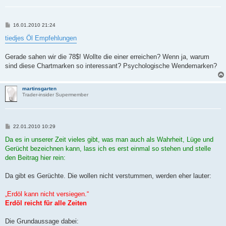
B
16.01.2010 21:24
e
i
tiedjes Öl Empfehlungen
t
r
a
Gerade sahen wir die 78$! Wollte die einer erreichen? Wenn ja, warum
g
sind diese Chartmarken so interessant? Psychologische Wendemarken?
martinsgarten
Trader-insider Supermember
B
22.01.2010 10:29
e
i
Da es in unserer Zeit vieles gibt, was man auch als Wahrheit, Lüge und
t
Gerücht bezeichnen kann, lass ich es erst einmal so stehen und stelle
r
a
den Beitrag hier rein:
g
Da gibt es Gerüchte. Die wollen nicht verstummen, werden eher lauter:
„Erdöl kann nicht versiegen.“
Erdöl reicht für alle Zeiten
Die Grundaussage dabei: