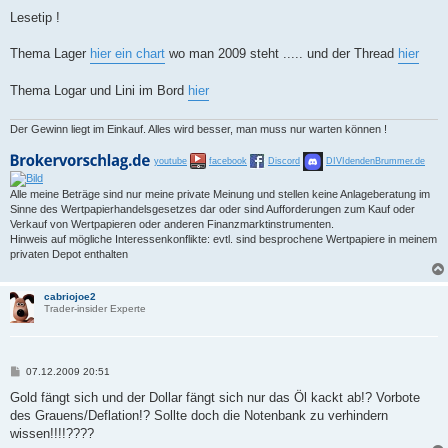
Lesetip !
Thema Lager
hier ein chart
wo man 2009 steht ..... und der Thread
hier
Thema Logar und Lini im Bord
hier
Der Gewinn liegt im Einkauf. Alles wird besser, man muss nur warten können !
youtube
facebook
Discord
DIVIdendenBrummer.de
Alle meine Beträge sind nur meine private Meinung und stellen keine Anlageberatung im
Sinne des Wertpapierhandelsgesetzes dar oder sind Aufforderungen zum Kauf oder
Verkauf von Wertpapieren oder anderen Finanzmarktinstrumenten.
Hinweis auf mögliche Interessenkonflikte: evtl. sind besprochene Wertpapiere in meinem
privaten Depot enthalten
cabriojoe2
Trader-insider Experte
B
07.12.2009 20:51
e
i
Gold fängt sich und der Dollar fängt sich nur das Öl kackt ab!? Vorbote
t
des Grauens/Deflation!? Sollte doch die Notenbank zu verhindern
r
a
wissen!!!!????
g