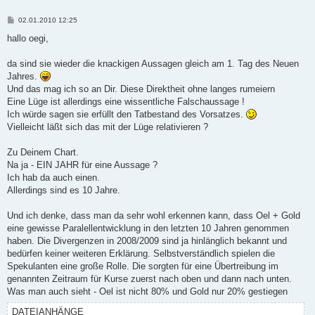
B
02.01.2010 12:25
e
i
hallo oegi,
t
r
a
da sind sie wieder die knackigen Aussagen gleich am 1. Tag des Neuen
g
Jahres.
Und das mag ich so an Dir. Diese Direktheit ohne langes rumeiern
Eine Lüge ist allerdings eine wissentliche Falschaussage !
Ich würde sagen sie erfüllt den Tatbestand des Vorsatzes.
Vielleicht läßt sich das mit der Lüge relativieren ?
Zu Deinem Chart.
Na ja - EIN JAHR für eine Aussage ?
Ich hab da auch einen.
Allerdings sind es 10 Jahre.
Und ich denke, dass man da sehr wohl erkennen kann, dass Oel + Gold
eine gewisse Paralellentwicklung in den letzten 10 Jahren genommen
haben. Die Divergenzen in 2008/2009 sind ja hinlänglich bekannt und
bedürfen keiner weiteren Erklärung. Selbstverständlich spielen die
Spekulanten eine große Rolle. Die sorgten für eine Übertreibung im
genannten Zeitraum für Kurse zuerst nach oben und dann nach unten.
Was man auch sieht - Oel ist nicht 80% und Gold nur 20% gestiegen
DATEIANHÄNGE