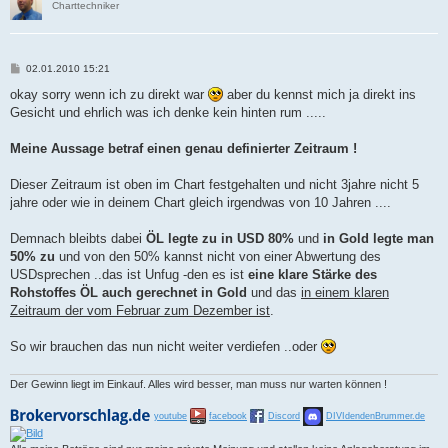
Charttechniker
B
02.01.2010 15:21
e
i
okay sorry wenn ich zu direkt war
aber du kennst mich ja direkt ins
t
Gesicht und ehrlich was ich denke kein hinten rum .....
r
a
g
Meine Aussage betraf einen genau definierter Zeitraum !
Dieser Zeitraum ist oben im Chart festgehalten und nicht 3jahre nicht 5
jahre oder wie in deinem Chart gleich irgendwas von 10 Jahren ....
Demnach bleibts dabei
ÖL legte zu in USD 80%
und
in Gold legte man
50% zu
und von den 50% kannst nicht von einer Abwertung des
USDsprechen ..das ist Unfug -den es ist
eine klare Stärke des
Rohstoffes ÖL auch gerechnet in Gold
und das
in einem klaren
Zeitraum der vom Februar zum Dezember ist
.
So wir brauchen das nun nicht weiter verdiefen ..oder
Der Gewinn liegt im Einkauf. Alles wird besser, man muss nur warten können !
youtube
facebook
Discord
DIVIdendenBrummer.de