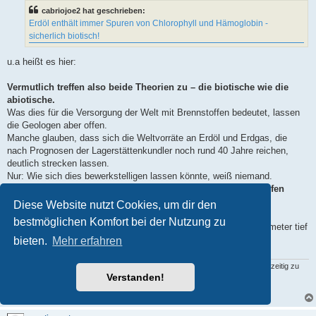
t
cabriojoe2 hat geschrieben:
r
a
Erdöl enthält immer Spuren von Chlorophyll und Hämoglobin -
g
sicherlich biotisch!
u.a heißt es hier:
Vermutlich treffen also beide Theorien zu – die biotische wie die
abiotische.
Was dies für die Versorgung der Welt mit Brennstoffen bedeutet, lassen
die Geologen aber offen.
Manche glauben, dass sich die Weltvorräte an Erdöl und Erdgas, die
nach Prognosen der Lagerstättenkundler noch rund 40 Jahre reichen,
deutlich strecken lassen.
Nur: Wie sich dies bewerkstelligen lassen könnte, weiß niemand.
Denn es gibt keine Bohrtechnik, die in die erforderlichen Tiefen
vorstoßen könnte.
Diese Website nutzt Cookies, um dir den
Das ist ein techn. Problem und aus meiner Sicht nicht unlösbar
bestmöglichen Komfort bei der Nutzung zu
Die bisher tiefsten Bohrungen drangen kaum mehr als zwölf Kilometer tief
in die Erdkruste ein und kosteten Hunderte von Millionen Euro.
bieten.
Mehr erfahren
„Die reinste Form des Wahnsinns ist es, alles beim Alten zu lassen und gleichzeitig zu
Verstanden!
hoffen, dass sich etwas ändert.“
(Albert Einstein, 1879–1955)