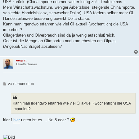
USA zurück. (Chinaimporte nehmen weiter lustig zu! - Teufelskreis -.
r
a
Mehr Wirtschaftswachstum, weniger Arbeitslose, steigende Chinaimporte,
g
schlechte Handelsbilanz, schwacher Dollar). USA fördern selber mehr Öl.
Handelsbilanzverbesserung bewirkt Dollarstärke.
Kann man irgendwo erfahren wie viel Öl aktuell (wöchentlich) die USA
importiert?
Öllagerdaten und Ölverbrauch sind da ja wenig aufschlußreich.
Oder ist die Menge an Ölimporten noch am ehesten am Ölpreis
(Angebot/Nachfrage) abzulesen?
oegeat
Charttechniker
B
23.12.2009 10:16
e
i
t
r
a
Kann man irgendwo erfahren wie viel Öl aktuell (wöchentlich) die USA
g
importiert?
klar !
hier
unten ist es ... Nr. 8 oder ?