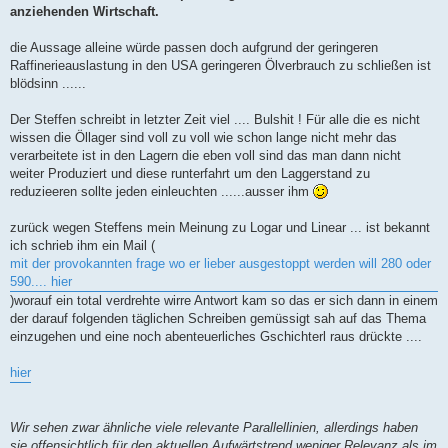
t
anziehenden Wirtschaft.
r
a
g
die Aussage alleine würde passen doch aufgrund der geringeren
Raffinerieauslastung in den USA geringeren Ölverbrauch zu schließen ist
blödsinn ......
Der Steffen schreibt in letzter Zeit viel .... Bulshit ! Für alle die es nicht
wissen die Öllager sind voll zu voll wie schon lange nicht mehr das
verarbeitete ist in den Lagern die eben voll sind das man dann nicht
weiter Produziert und diese runterfahrt um den Laggerstand zu
reduzieeren sollte jeden einleuchten ......ausser ihm
zurück wegen Steffens mein Meinung zu Logar und Linear ... ist bekannt
ich schrieb ihm ein Mail (
mit der provokannten frage wo er lieber ausgestoppt werden will 280 oder
590.... hier
)worauf ein total verdrehte wirre Antwort kam so das er sich dann in einem
der darauf folgenden täglichen Schreiben gemüssigt sah auf das Thema
einzugehen und eine noch abenteuerliches Gschichterl raus drückte ....
hier
Wir sehen zwar ähnliche viele relevante Parallellinien, allerdings haben
sie offensichtlich für den aktuellen Aufwärtstrend weniger Relevanz als im