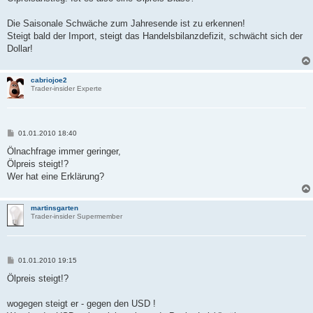
Die Saisonale Schwäche zum Jahresende ist zu erkennen!
Steigt bald der Import, steigt das Handelsbilanzdefizit, schwächt sich der
Dollar!
cabriojoe2
Trader-insider Experte
B
01.01.2010 18:40
e
i
Ölnachfrage immer geringer,
t
Ölpreis steigt!?
r
a
Wer hat eine Erklärung?
g
martinsgarten
Trader-insider Supermember
B
01.01.2010 19:15
e
i
Ölpreis steigt!?
t
r
a
wogegen steigt er - gegen den USD !
g