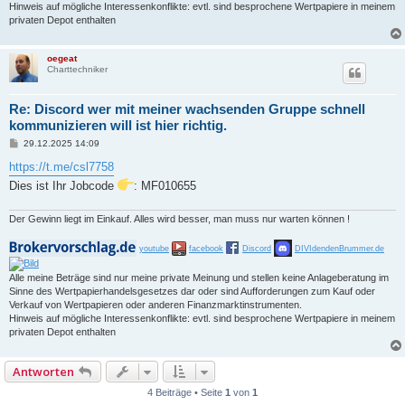
Hinweis auf mögliche Interessenkonflikte: evtl. sind besprochene Wertpapiere in meinem
privaten Depot enthalten
oegeat
Charttechniker
Re: Discord wer mit meiner wachsenden Gruppe schnell
kommunizieren will ist hier richtig.
B
29.12.2025 14:09
e
i
https://t.me/csl7758
t
Dies ist Ihr Jobcode
: MF010655
r
a
g
Der Gewinn liegt im Einkauf. Alles wird besser, man muss nur warten können !
youtube
facebook
Discord
DIVIdendenBrummer.de
Alle meine Beträge sind nur meine private Meinung und stellen keine Anlageberatung im
Sinne des Wertpapierhandelsgesetzes dar oder sind Aufforderungen zum Kauf oder
Verkauf von Wertpapieren oder anderen Finanzmarktinstrumenten.
Hinweis auf mögliche Interessenkonflikte: evtl. sind besprochene Wertpapiere in meinem
privaten Depot enthalten
Antworten
4 Beiträge • Seite
1
von
1