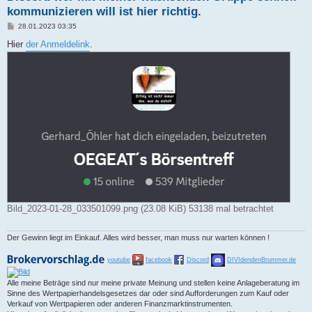
kommunizieren will ist hier richtig.
B
28.01.2023 03:35
e
i
Hier
der Anmeldelink
.
t
r
a
g
Bild_2023-01-28_033501099.png (23.08 KiB) 53138 mal betrachtet
Der Gewinn liegt im Einkauf. Alles wird besser, man muss nur warten können !
youtube
facebook
Discord
DIVIdendenBrummer.de
Alle meine Beträge sind nur meine private Meinung und stellen keine Anlageberatung im
Sinne des Wertpapierhandelsgesetzes dar oder sind Aufforderungen zum Kauf oder
Verkauf von Wertpapieren oder anderen Finanzmarktinstrumenten.