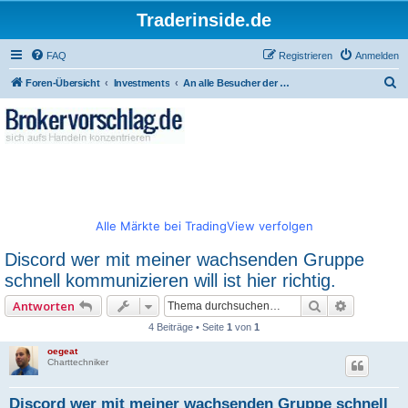
Traderinside.de
FAQ
Registrieren
Anmelden
S
Foren-Übersicht
Investments
An alle Besucher der Seite und wer sich registrieren will ! (Richtlinien & Impressum)
u
c
h
e
Alle Märkte bei TradingView verfolgen
Discord wer mit meiner wachsenden Gruppe
schnell kommunizieren will ist hier richtig.
Suche
Erweitert
Antworten
4 Beiträge • Seite
1
von
1
oegeat
Charttechniker
Discord wer mit meiner wachsenden Gruppe schnell