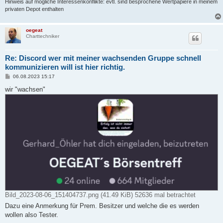
Hinweis auf mögliche Interessenkonflikte: evtl. sind besprochene Wertpapiere in meinem
privaten Depot enthalten
oegeat
Charttechniker
Re: Discord wer mit meiner wachsenden Gruppe schnell
kommunizieren will ist hier richtig.
B
06.08.2023 15:17
e
i
wir "wachsen"
t
r
a
g
Bild_2023-08-06_151404737.png (41.49 KiB) 52636 mal betrachtet
Dazu eine Anmerkung für Prem. Besitzer und welche die es werden
wollen also Tester.