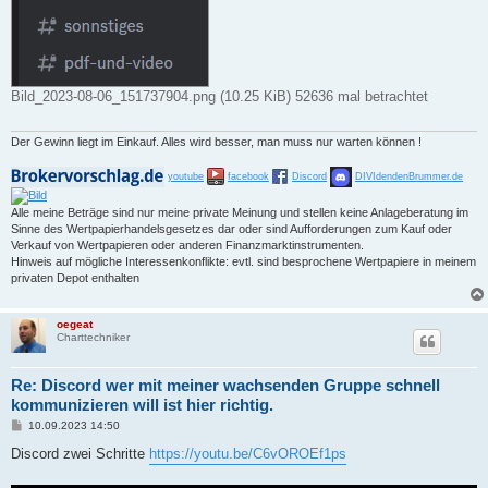
Bild_2023-08-06_151737904.png (10.25 KiB) 52636 mal betrachtet
Der Gewinn liegt im Einkauf. Alles wird besser, man muss nur warten können !
youtube
facebook
Discord
DIVIdendenBrummer.de
Alle meine Beträge sind nur meine private Meinung und stellen keine Anlageberatung im
Sinne des Wertpapierhandelsgesetzes dar oder sind Aufforderungen zum Kauf oder
Verkauf von Wertpapieren oder anderen Finanzmarktinstrumenten.
Hinweis auf mögliche Interessenkonflikte: evtl. sind besprochene Wertpapiere in meinem
privaten Depot enthalten
oegeat
Charttechniker
Re: Discord wer mit meiner wachsenden Gruppe schnell
kommunizieren will ist hier richtig.
B
10.09.2023 14:50
e
i
Discord zwei Schritte
https://youtu.be/C6vOROEf1ps
t
r