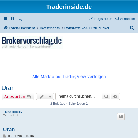
Traderinside.de
FAQ
Registrieren
Anmelden
S
Foren-Übersicht
Investments
Rohstoffe von Öl zu Zucker
u
c
h
e
Alle Märkte bei TradingView verfolgen
Uran
Suche
Erweitert
Antworten
2 Beiträge • Seite
1
von
1
Think positiv
Trader-insider
Uran
B
08.01.2025 15:36