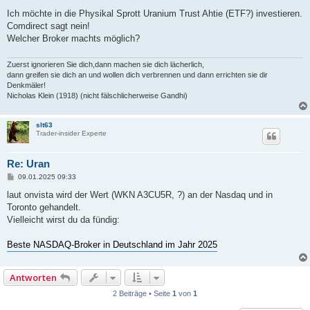
e
i
Ich möchte in die Physikal Sprott Uranium Trust Ahtie (ETF?) investieren.
t
Comdirect sagt nein!
r
a
Welcher Broker machts möglich?
g
Zuerst ignorieren Sie dich,dann machen sie dich lächerlich,
dann greifen sie dich an und wollen dich verbrennen und dann errichten sie dir
Denkmäler!
Nicholas Klein (1918) (nicht fälschlicherweise Gandhi)
slt63
Trader-insider Experte
Re: Uran
B
09.01.2025 09:33
e
i
laut onvista wird der Wert (WKN A3CU5R, ?) an der Nasdaq und in
t
Toronto gehandelt.
r
a
Vielleicht wirst du da fündig:
g
Beste NASDAQ-Broker in Deutschland im Jahr 2025
Antworten
2 Beiträge • Seite
1
von
1