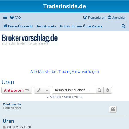
Traderinside.de
FAQ
Registrieren
Anmelden
S
Foren-Übersicht
Investments
Rohstoffe von Öl zu Zucker
u
c
h
e
Alle Märkte bei TradingView verfolgen
Uran
Suche
Erweitert
Antworten
2 Beiträge • Seite
1
von
1
Think positiv
Trader-insider
Uran
B
08.01.2025 15:36