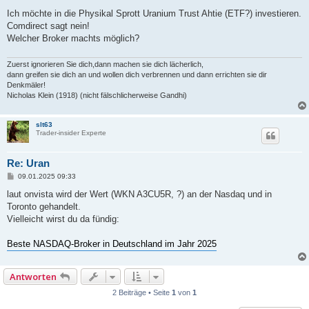
e
i
Ich möchte in die Physikal Sprott Uranium Trust Ahtie (ETF?) investieren.
t
Comdirect sagt nein!
r
a
Welcher Broker machts möglich?
g
Zuerst ignorieren Sie dich,dann machen sie dich lächerlich,
dann greifen sie dich an und wollen dich verbrennen und dann errichten sie dir
Denkmäler!
Nicholas Klein (1918) (nicht fälschlicherweise Gandhi)
slt63
Trader-insider Experte
Re: Uran
B
09.01.2025 09:33
e
i
laut onvista wird der Wert (WKN A3CU5R, ?) an der Nasdaq und in
t
Toronto gehandelt.
r
a
Vielleicht wirst du da fündig:
g
Beste NASDAQ-Broker in Deutschland im Jahr 2025
Antworten
2 Beiträge • Seite
1
von
1