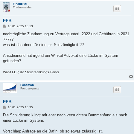
FinanzHai
Trader-insider
FFB
B
16.01.2025 15:13
e
i
nachträgliche Zustimmung zu Vertragsunterl. 2022 und Gebühren in 2021
t
?????
r
a
was ist das denn für eine jur. Spitzfindigkeit ??
g
Anscheinend hat irgend ein Winkel Advokat eine Lücke im System
gefunden?
Wählt FDP, die Steuersenkungs-Partei
Fondsfan
Fondsexperte
FFB
B
16.01.2025 15:35
e
i
Die Schilderung klingt mir eher nach versuchtem Dummenfang als nach
t
einer Lücke im System.
r
a
g
Vorschlag: Anfrage an die Bafin, ob so etwas zulässig ist.