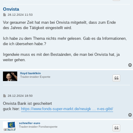
Onvista
B
28.12.2024 11:53
e
i
Vor geraumer Zeit hat man bei Onvista mitgeteilt, dass zum Ende
t
des Jahres die Tätigkeit eingestellt wird.
r
a
g
Ich habe zu dem Thema nichts mehr gelesen. Gab es da Informationen,
die ich übersehen habe.?
Irgendwie muss es mit den Bestaänden, die man bei Onvista hat, ja
weiter gehen.
lloyd bankfein
Trader-insider Experte
B
28.12.2024 18:50
e
i
Onvista Bank ist gescheitert
t
guck hier:
https://www.fonds-super-markt.de/neuigk ... n-es-gibt/
r
a
g
schneller euro
Trader-insider Fondsexperte