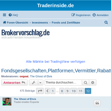
Traderinside.de
FAQ
Registrieren
Anmelden
S
Foren-Übersicht
Investments
Fonds und Zertifikate
u
c
h
e
Alle Märkte bei TradingView verfolgen
Fondsgesellschaften,Plattformen,Vermittler,Rabat
Moderatoren:
oegeat
,
The Ghost of Elvis
Suche
Erweitert
Antworten
Seite
12
von
12
1
8
9
10
11
12
Vorherige
475 Beiträge
…
The Ghost of Elvis
Trader-insider Experte