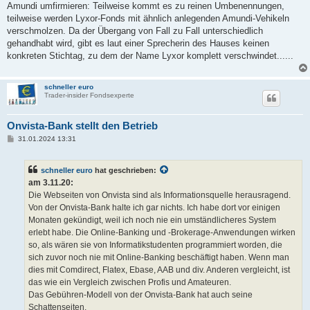
Amundi umfirmieren: Teilweise kommt es zu reinen Umbenennungen,
teilweise werden Lyxor-Fonds mit ähnlich anlegenden Amundi-Vehikeln
verschmolzen. Da der Übergang von Fall zu Fall unterschiedlich
gehandhabt wird, gibt es laut einer Sprecherin des Hauses keinen
konkreten Stichtag, zu dem der Name Lyxor komplett verschwindet......
schneller euro
Trader-insider Fondsexperte
Onvista-Bank stellt den Betrieb
B
31.01.2024 13:31
e
i
t
schneller euro
hat geschrieben:
r
a
am 3.11.20:
g
Die Webseiten von Onvista sind als Informationsquelle herausragend.
Von der Onvista-Bank halte ich gar nichts. Ich habe dort vor einigen
Monaten gekündigt, weil ich noch nie ein umständlicheres System
erlebt habe. Die Online-Banking und -Brokerage-Anwendungen wirken
so, als wären sie von Informatikstudenten programmiert worden, die
sich zuvor noch nie mit Online-Banking beschäftigt haben. Wenn man
dies mit Comdirect, Flatex, Ebase, AAB und div. Anderen vergleicht, ist
das wie ein Vergleich zwischen Profis und Amateuren.
Das Gebühren-Modell von der Onvista-Bank hat auch seine
Schattenseiten.