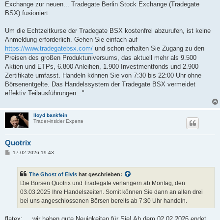
Exchange zur neuen... Tradegate Berlin Stock Exchange (Tradegate
BSX) fusioniert.
Um die Echtzeitkurse der Tradegate BSX kostenfrei abzurufen, ist keine
Anmeldung erforderlich. Gehen Sie einfach auf
https://www.tradegatebsx.com/
und schon erhalten Sie Zugang zu den
Preisen des großen Produktuniversums, das aktuell mehr als 9.500
Aktien und ETPs, 6.800 Anleihen, 1.900 Investmentfonds und 2.900
Zertifikate umfasst. Handeln können Sie von 7:30 bis 22:00 Uhr ohne
Börsenentgelte. Das Handelssystem der Tradegate BSX vermeidet
effektiv Teilausführungen..."
lloyd bankfein
Trader-insider Experte
Quotrix
B
17.02.2026 19:43
e
i
t
The Ghost of Elvis
hat geschrieben:
r
a
Die Börsen Quotrix und Tradegate verlängern ab Montag, den
g
03.03.2025 Ihre Handelszeiten. Somit können Sie dann an allen drei
bei uns angeschlossenen Börsen bereits ab 7:30 Uhr handeln.
flatex: ... wir haben gute Neuigkeiten für Sie! Ab dem 02.02.2026 endet