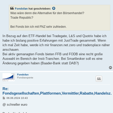
e
i
t
Fondsfan
hat geschrieben:
r
a
Was wäre denn die Alternative für den Börsenhandel?
g
Trade Republic?
Bei Fonds bin ich mit FNZ sehr zufrieden.
In Bezug auf den ETF-Handel bei Tradegate, L&S und Quotrix habe ich
habe ich bislang positive Erfahrungen mit JustTrade gesammelt. Wenn
ich mal Zeit habe, werde ich mir finanzen.net.zero und tradersplace näher
anschauen.
Bei aktiv gemanagten Fonds bieten FFB und FODB eine recht große
Auswahl im Bereich der Insti-Tranchen. Bei Smartbroker soll es eine
Änderung gegeben haben (Baader-Bank statt DAB?)
Fondsfan
Fondsexperte
Re:
Fondsgesellschaften,Plattformen,Vermittler,Rabatte,Handelsz.
B
06.06.2024 10:43
e
i
@ schneller euro
t
r
a