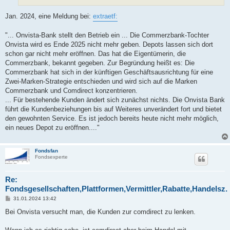
Jan. 2024, eine Meldung bei:
extraetf:
"... Onvista-Bank stellt den Betrieb ein ... Die Commerzbank-Tochter
Onvista wird es Ende 2025 nicht mehr geben. Depots lassen sich dort
schon gar nicht mehr eröffnen. Das hat die Eigentümerin, die
Commerzbank, bekannt gegeben. Zur Begründung heißt es: Die
Commerzbank hat sich in der künftigen Geschäftsausrichtung für eine
Zwei-Marken-Strategie entschieden und wird sich auf die Marken
Commerzbank und Comdirect konzentrieren.
... Für bestehende Kunden ändert sich zunächst nichts. Die Onvista Bank
führt die Kundenbeziehungen bis auf Weiteres unverändert fort und bietet
den gewohnten Service. Es ist jedoch bereits heute nicht mehr möglich,
ein neues Depot zu eröffnen...."
Fondsfan
Fondsexperte
Re:
Fondsgesellschaften,Plattformen,Vermittler,Rabatte,Handelsz.
B
31.01.2024 13:42
e
i
Bei Onvista versucht man, die Kunden zur comdirect zu lenken.
t
r
a