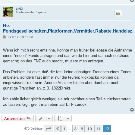
slt63
Trader-insider Experte
Re:
Fondsgesellschaften,Plattformen,Vermittler,Rabatte,Handelsz.
B
07.07.2026 18:38
e
i
.
t
Wenn ich mich recht entsinne, konnte man früher bei ebase die Aufnahme
r
a
eines "neuen" Fonds anfragen und das wurde hier und da auch durchaus
g
gemacht; ob das FNZ auch macht, müsste man anfragen.
Das Problem ist aber, daß die fast keine günstigen Tranchen eines Fonds
anbieten, sondern fast immer nur die teuren; kickbacks können da
eingewisser Trost sein. Andere Anbieter bieten aber durchaus auch
günstige Tranchen an, z.B. 1822Direkt.
Ich zahle lieber gleich weniger, als mir nachher einen Teil zurückerstatten
zu lassen. Ggf. greift man eben auf ETF zurück.
Antworten
Seite
12
von
12
1
8
9
10
11
12
Vorherige
475 Beiträge
…