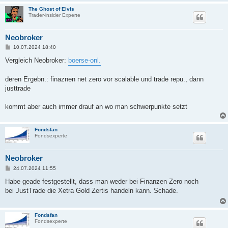
The Ghost of Elvis
Trader-insider Experte
Neobroker
B
10.07.2024 18:40
e
i
Vergleich Neobroker:
boerse-onl.
t
r
a
deren Ergebn.: finaznen net zero vor scalable und trade repu., dann
g
justtrade
kommt aber auch immer drauf an wo man schwerpunkte setzt
Fondsfan
Fondsexperte
Neobroker
B
24.07.2024 11:55
e
i
Habe geade festgestellt, dass man weder bei Finanzen Zero noch
t
bei JustTrade die Xetra Gold Zertis handeln kann. Schade.
r
a
g
Fondsfan
Fondsexperte