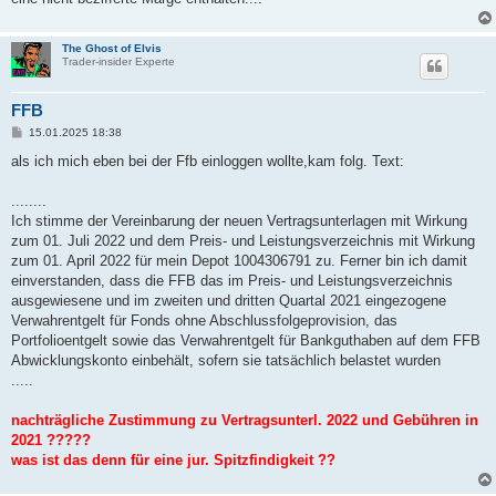
The Ghost of Elvis
Trader-insider Experte
FFB
B
15.01.2025 18:38
e
i
als ich mich eben bei der Ffb einloggen wollte,kam folg. Text:
t
r
a
........
g
Ich stimme der Vereinbarung der neuen Vertragsunterlagen mit Wirkung
zum 01. Juli 2022 und dem Preis- und Leistungsverzeichnis mit Wirkung
zum 01. April 2022 für mein Depot 1004306791 zu. Ferner bin ich damit
einverstanden, dass die FFB das im Preis- und Leistungsverzeichnis
ausgewiesene und im zweiten und dritten Quartal 2021 eingezogene
Verwahrentgelt für Fonds ohne Abschlussfolgeprovision, das
Portfolioentgelt sowie das Verwahrentgelt für Bankguthaben auf dem FFB
Abwicklungskonto einbehält, sofern sie tatsächlich belastet wurden
.....
nachträgliche Zustimmung zu Vertragsunterl. 2022 und Gebühren in
2021 ?????
was ist das denn für eine jur. Spitzfindigkeit ??