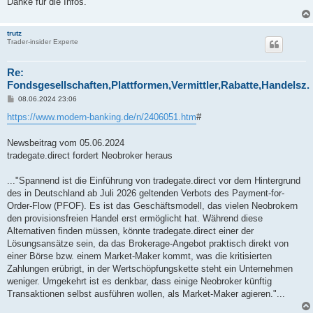
Danke für die Infos.
g
trutz
Trader-insider Experte
Re:
Fondsgesellschaften,Plattformen,Vermittler,Rabatte,Handelsz.
B
08.06.2024 23:06
e
i
https://www.modern-banking.de/n/2406051.htm
#
t
r
a
Newsbeitrag vom 05.06.2024
g
tradegate.direct fordert Neobroker heraus
..."Spannend ist die Einführung von tradegate.direct vor dem Hintergrund
des in Deutschland ab Juli 2026 geltenden Verbots des Payment-for-
Order-Flow (PFOF). Es ist das Geschäftsmodell, das vielen Neobrokern
den provisionsfreien Handel erst ermöglicht hat. Während diese
Alternativen finden müssen, könnte tradegate.direct einer der
Lösungsansätze sein, da das Brokerage-Angebot praktisch direkt von
einer Börse bzw. einem Market-Maker kommt, was die kritisierten
Zahlungen erübrigt, in der Wertschöpfungskette steht ein Unternehmen
weniger. Umgekehrt ist es denkbar, dass einige Neobroker künftig
Transaktionen selbst ausführen wollen, als Market-Maker agieren."...