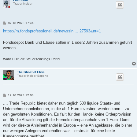
Trader-insider
B
02.10.2023 17:44
e
i
https://m.fondsprofessionell.de/newssin ... 27593&nt=1
t
r
a
Fondsdepot Bank und Ebase sollen in 1 oder2 Jahren zusammen geführt
g
werden
Wählt FDP, die Steuersenkungs-Partei
The Ghost of Elvis
Trader-insider Experte
B
12.10.2023 12:03
e
i
.... Trade Republic bietet daher nun täglich 500 liquide Staats- und
t
Unternehmensanleihen an, in die ab 1 Euro investiert werden kann – zu
r
a
den gewohnten Konditionen. Es fällt für den Handel keine Orderprovision
g
an, für die Abwicklung gilt die Fremdkostenpauschale von 1 Euro. Damit
wird der direkte Anleihenhandel in Europa – eine Anlageklasse, die bisher
nur wenigen Anlegern vorbehalten war – erstmals für eine breite
Kundengruppe geöffnet....