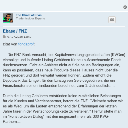
r
a
g
The Ghost of Elvis
Trader-insider Experte
Ebase / FNZ
B
07.07.2026 12:49
e
i
zitat von
fondsprof
:
t
r
a
....Die FNZ Bank versucht, bei Kapitalverwaltungsgesellschaften (KVGen)
g
einmalige und laufende Listing-Gebühren für neu aufzunehmende Fonds
durchzusetzen. Geht ein Anbieter nicht auf die neuen Bedingungen ein,
kann es passieren, dass neue Produkte dieses Hauses nicht über die
FNZ geordert und dort verwahrt werden können. Zudem erhöht die
Depotbank das Entgelt für den Einzug von Servicegebühren, die ein
Finanzberater seinen Endkunden berechnet, zum 1. Juli deutlich.....
Durch die Listing-Gebühren entstünden keine zusätzlichen Belastungen
für die Kunden und Vertriebspartner, betont die FNZ. "Vielmehr sehen wir
es als Weg, um die Lasten entsprechend der Erfahrungen der letzten
Jahre fairer in der Wertschöpfungskette zu verteilen." Hierfür stehe man
im "konstruktiven Dialog" mit den insgesamt mehr als 300 KVG-
Partnern.....