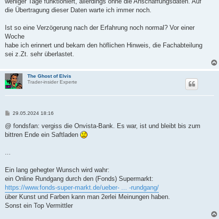
weniger Tage funktioniert, allerdings ohne die Anschaffungsdaten. Auf
die Übertragung dieser Daten warte ich immer noch.
Ist so eine Verzögerung nach der Erfahrung noch normal? Vor einer
Woche
habe ich erinnert und bekam den höflichen Hinweis, die Fachabteilung
sei z.Zt. sehr überlastet.
The Ghost of Elvis
Trader-insider Experte
B
29.05.2024 18:16
e
i
@ fondsfan: vergiss die Onvista-Bank. Es war, ist und bleibt bis zum
t
bittren Ende ein Saftladen
r
a
g
...
Ein lang gehegter Wunsch wird wahr:
ein Online Rundgang durch den (Fonds) Supermarkt:
https://www.fonds-super-markt.de/ueber- ... -rundgang/
über Kunst und Farben kann man 2erlei Meinungen haben.
Sonst ein Top Vermittler