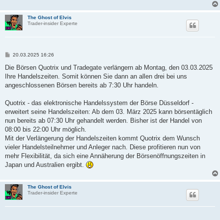
The Ghost of Elvis
Trader-insider Experte
B
20.03.2025 16:26
e
i
Die Börsen Quotrix und Tradegate verlängern ab Montag, den 03.03.2025
t
Ihre Handelszeiten. Somit können Sie dann an allen drei bei uns
r
a
angeschlossenen Börsen bereits ab 7:30 Uhr handeln.
g
Quotrix - das elektronische Handelssystem der Börse Düsseldorf -
erweitert seine Handelszeiten: Ab dem 03. März 2025 kann börsentäglich
nun bereits ab 07:30 Uhr gehandelt werden. Bisher ist der Handel von
08:00 bis 22:00 Uhr möglich.
Mit der Verlängerung der Handelszeiten kommt Quotrix dem Wunsch
vieler Handelsteilnehmer und Anleger nach. Diese profitieren nun von
mehr Flexibilität, da sich eine Annäherung der Börsenöffnungszeiten in
Japan und Australien ergibt.
The Ghost of Elvis
Trader-insider Experte