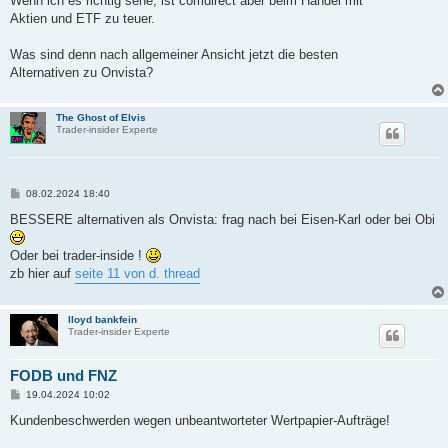
Wenn ich es richtig sehe, ist comdirect aber beim Handel mit
g
Aktien und ETF zu teuer.
Was sind denn nach allgemeiner Ansicht jetzt die besten
Alternativen zu Onvista?
The Ghost of Elvis
Trader-insider Experte
B
08.02.2024 18:40
e
i
BESSERE alternativen als Onvista: frag nach bei Eisen-Karl oder bei Obi
t
r
a
Oder bei trader-inside !
g
zb hier auf
seite 11 von d. thread
lloyd bankfein
Trader-insider Experte
FODB und FNZ
B
19.04.2024 10:02
e
i
Kundenbeschwerden wegen unbeantworteter Wertpapier-Aufträge!
t
r