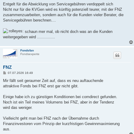
Entgelt für die Abwicklung von Servicegebühren verdoppelt sich
Nicht nur für die KVGen wird es künftig potenziell teurer, mit der FNZ
zusammenzuarbeiten, sondern auch für die Kunden vieler Berater, die
Servicegebühren berechnen....
schaun mer mal, ob nicht doch was an die Kunden
weitergegeben wird ...............
Fondsfan
Fondsexperte
FNZ
B
07.07.2026 16:49
e
i
Mir fällt seit geraumer Zeit auf, dass es neu auftauchende
t
attraktive Fonds bei FNZ erst gar nicht gibt.
r
a
g
Einige habe ich zu günstigen Konditionen bei comdirect gefunden.
Noch ist ein Teil meines Volumens bei FNZ, aber in der Tendenz
wird das weniger.
Vielleicht geht man bei FNZ nach der Übernahme durch
Finanzinvestoren vom Prinzip der kurzfristigen Gewinnmaximierung
aus.