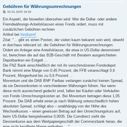
Gebühren für Währungsumrechnungen
B
02.01.2025 19:33
e
i
Ein Aspekt, der bisweilen übersehen wird: Wer die Dollar- oder andere
t
Fremdwährungs-Anteilsklassen eines Fonds ordert, muss mit
r
a
zusätzlichen Gebühren rechnen
g
Artikel bei
fondsprof.
Zitat: "... gibt es einen Posten, der vielen kaum bekannt sein wird, obwohl
er durchaus relevant ist: die Gebühren für Währungsumrechnungen.
Ordert ein Anleger eine Anteilsklasse, die etwa in US-Dollar denominiert
ist, berechnen die auf das B2B-Geschäft mit Beratern ausgerichteten
Depotbanken ein Entgelt ...
Die FNZ Bank einschließlich der mit ihr verschmolzenen Fondsdepot
Bank nimmt eine Marge von 0,45 Prozent, die FFB veranschlagt 0,6
Prozent, Morgenfund bis zu 0,6 Prozent ...
Moventum und die DAB BNP Paribas verlangen zunächst keinen Spread,
da sie Devisenkonten in verschiedenen Währungen führen. Nur wenn
diese nicht ausreichend gedeckt sind, fallen bei Käufen oder Verkäufen
von Fonds Umrechnungskosten an. Bei Moventum betragen diese 1,05
Prozent. Die DAB erhebt einen je nach Währung unterschiedlich hohen
absoluten Spread, schlägt also – unabhängig von der Höhe des
Wechselkurses – einen gewissen Betrag auf den Umrechnungskurs auf,
beim US-Dollar beispielsweise 0,0035. Die Comdirect zieht die
Devisenkurse aus dem Wertpapiergeschäft der Commerzbank heran, die
eine nicht bezifferte Marge enthalten.... "