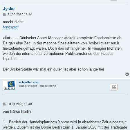
Jyske
B
31.05.2025 18:14
e
i
macht dicht:
t
fondsprof
r
a
g
zitat: ..... Dänischer Asset Manager wickelt komplette Fondspalette ab
Es gab eine Zeit, in der manche Spezialitäten von Jyske Invest auch
hierzulande gefragt waren. Doch das ist lange her. In wenigen Monaten
werden die international vertriebenen Publikumsfonds des Hauses
liquidiert......
Der Jyske Stable war mal ein guter. ist aber schon lange her
schneller euro
Trader-insider Fondsexperte
B
08.01.2026 18:40
e
i
von Börse Berlin:
t
r
a
"... Betrieb der Handelsplattform Xontro wird in absehbarer Zeit eingestellt
g
werden. Zudem ist die Börse Berlin zum 1. Januar 2026 mit der Tradegate