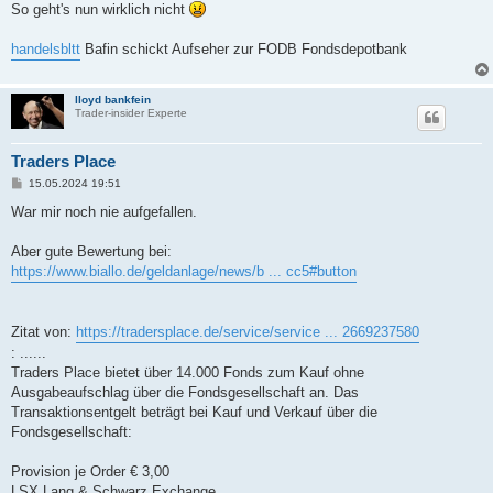
a
So geht's nun wirklich nicht
g
handelsbltt
Bafin schickt Aufseher zur FODB Fondsdepotbank
lloyd bankfein
Trader-insider Experte
Traders Place
B
15.05.2024 19:51
e
i
War mir noch nie aufgefallen.
t
r
a
Aber gute Bewertung bei:
g
https://www.biallo.de/geldanlage/news/b ... cc5#button
Zitat von:
https://tradersplace.de/service/service ... 2669237580
: ......
Traders Place bietet über 14.000 Fonds zum Kauf ohne
Ausgabeaufschlag über die Fondsgesellschaft an. Das
Transaktionsentgelt beträgt bei Kauf und Verkauf über die
Fondsgesellschaft:
Provision je Order € 3,00
LSX Lang & Schwarz Exchange