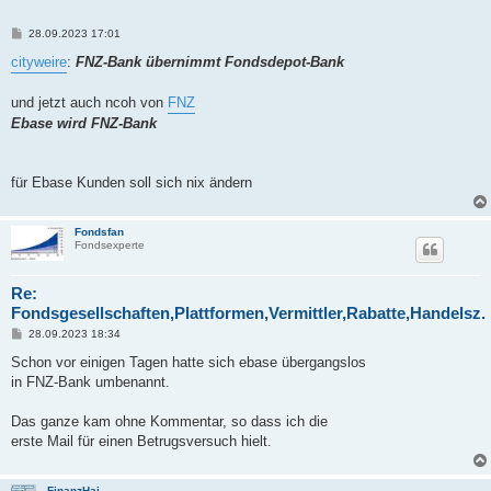
B
28.09.2023 17:01
e
i
cityweire
:
FNZ-Bank übernimmt Fondsdepot-Bank
t
r
a
und jetzt auch ncoh von
FNZ
g
Ebase wird FNZ-Bank
für Ebase Kunden soll sich nix ändern
Fondsfan
Fondsexperte
Re:
Fondsgesellschaften,Plattformen,Vermittler,Rabatte,Handelsz.
B
28.09.2023 18:34
e
i
Schon vor einigen Tagen hatte sich ebase übergangslos
t
in FNZ-Bank umbenannt.
r
a
g
Das ganze kam ohne Kommentar, so dass ich die
erste Mail für einen Betrugsversuch hielt.
FinanzHai