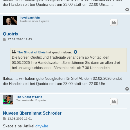
die Handelszeit bei Quotrix erst um 23:00 statt um 22:00 Uhr.......
lloyd bankfein
Trader-insider Experte
Quotrix
B
17.02.2026 19:43
e
i
t
The Ghost of Elvis
hat geschrieben:
r
a
Die Börsen Quotrix und Tradegate verlängern ab Montag, den
g
03.03.2025 Ihre Handelszeiten. Somit können Sie dann an allen drei
bei uns angeschlossenen Börsen bereits ab 7:30 Uhr handeln.
flatex: ... wir haben gute Neuigkeiten für Sie! Ab dem 02.02.2026 endet
die Handelszeit bei Quotrix erst um 23:00 statt um 22:00 Uhr.......
The Ghost of Elvis
Trader-insider Experte
Nuveen übernimmt Schroder
B
13.03.2026 16:01
e
i
Skepsis bei Artikel
citywire
t