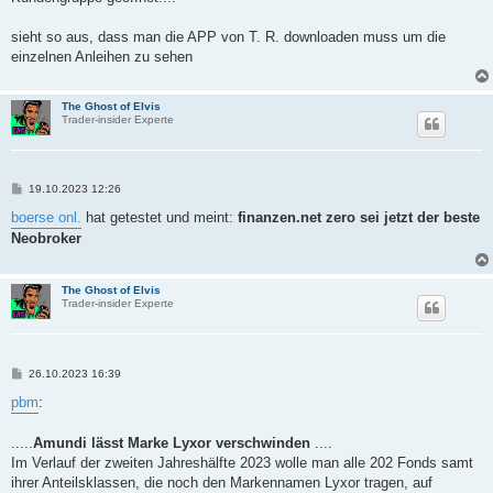
sieht so aus, dass man die APP von T. R. downloaden muss um die
einzelnen Anleihen zu sehen
The Ghost of Elvis
Trader-insider Experte
B
19.10.2023 12:26
e
i
boerse onl.
hat getestet und meint:
finanzen.net zero sei jetzt der beste
t
Neobroker
r
a
g
The Ghost of Elvis
Trader-insider Experte
B
26.10.2023 16:39
e
i
pbm
:
t
r
a
.....
Amundi lässt Marke Lyxor verschwinden
....
g
Im Verlauf der zweiten Jahreshälfte 2023 wolle man alle 202 Fonds samt
ihrer Anteilsklassen, die noch den Markennamen Lyxor tragen, auf