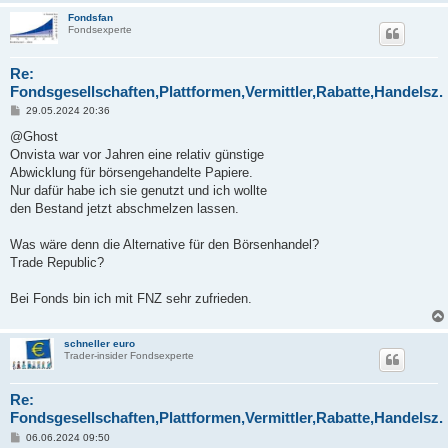
Fondsfan
Fondsexperte
Re:
Fondsgesellschaften,Plattformen,Vermittler,Rabatte,Handelsz.
B
29.05.2024 20:36
e
i
@Ghost
t
Onvista war vor Jahren eine relativ günstige
r
a
Abwicklung für börsengehandelte Papiere.
g
Nur dafür habe ich sie genutzt und ich wollte
den Bestand jetzt abschmelzen lassen.
Was wäre denn die Alternative für den Börsenhandel?
Trade Republic?
Bei Fonds bin ich mit FNZ sehr zufrieden.
schneller euro
Trader-insider Fondsexperte
Re:
Fondsgesellschaften,Plattformen,Vermittler,Rabatte,Handelsz.
B
06.06.2024 09:50