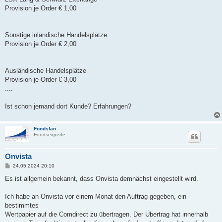
Provision je Order € 1,00
Sonstige inländische Handelsplätze
Provision je Order € 2,00
Ausländische Handelsplätze
Provision je Order € 3,00
....
Ist schon jemand dort Kunde? Erfahrungen?
Fondsfan
Fondsexperte
Onvista
B
24.05.2024 20:10
e
i
Es ist allgemein bekannt, dass Onvista demnächst eingestellt wird.
t
r
a
Ich habe an Onvista vor einem Monat den Auftrag gegeben, ein
g
bestimmtes
Wertpapier auf die Comdirect zu übertragen. Der Übertrag hat innerhalb