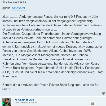
B
23.03.2025 21:01
e
i
quelle:
fondsprof.
t
r
a
zitat: ......... Aktiv gemanagte Fonds, die nur rund 0,3 Prozent im Jahr
g
kosten und ihren Vergleichsindex in der Vergangenheit regelmäßig
schlagen konnten? Entsprechende Anlagestrategien bietet die Fondsnet-
Gruppe ihren Vertriebspartnern nun an...
Die Fondsnet-Gruppe bietet Finanzberatern in der Vermögensverwaltung
über die Reuss Private Bank ab sofort eine Palette sehr günstiger
Anteilsklassen ausgewählter Publikumsfonds an, "Alpha Selection"
genannt. Es handelt sich aktuell um ein gutes Dutzend aktiv gemanagter
Fonds von sechs Gesellschaften: Allianz Global Investors, DWS,
Invesco, J.P. Morgan Asset Management, Nordea und Robeco......
Einsetzen können die Berater die günstigen Anteilsklassen nur im
Rahmen einer Vermögensverwaltung, bei der sie als Advisor der Reuss
Private Bank fungieren. Depotführende Stelle ist die Fidelity Fondsbank
(FFB). "Das ist und bleibt bis auf Weiteres der einzige Zugangsweg", sagt
Kornmayer.....
Berater die als Advisor der Reuss Private Bank fungieren - also nix für
uns ?
The Ghost of Elvis
Trader-insider Experte