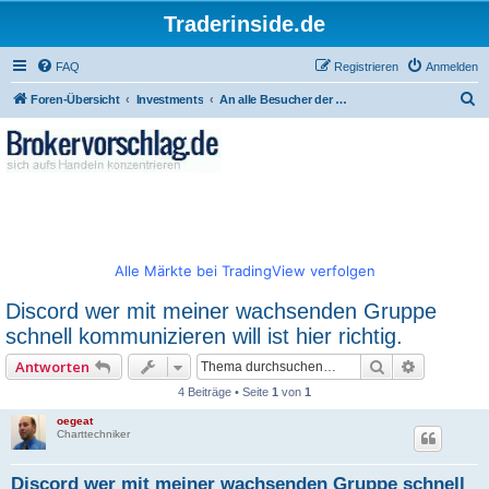
Traderinside.de
FAQ
Registrieren
Anmelden
S
Foren-Übersicht
Investments
An alle Besucher der Seite und wer sich registrieren will ! (Richtlinien & Impressum)
u
c
h
e
Alle Märkte bei TradingView verfolgen
Discord wer mit meiner wachsenden Gruppe
schnell kommunizieren will ist hier richtig.
Suche
Erweitert
Antworten
4 Beiträge • Seite
1
von
1
oegeat
Charttechniker
Discord wer mit meiner wachsenden Gruppe schnell