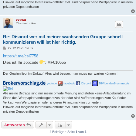
Hinweis auf mögliche Interessenkonflikte: evtl. sind besprochene Wertpapiere in meinem
privaten Depot enthalten
oegeat
Charttechniker
Re: Discord wer mit meiner wachsenden Gruppe schnell
kommunizieren will ist hier richtig.
B
29.12.2025 14:09
e
i
https://t.me/csl7758
t
Dies ist Ihr Jobcode
: MF010655
r
a
g
Der Gewinn liegt im Einkauf. Alles wird besser, man muss nur warten können !
youtube
facebook
Discord
DIVIdendenBrummer.de
Alle meine Beträge sind nur meine private Meinung und stellen keine Anlageberatung im
Sinne des Wertpapierhandelsgesetzes dar oder sind Aufforderungen zum Kauf oder
Verkauf von Wertpapieren oder anderen Finanzmarktinstrumenten.
Hinweis auf mögliche Interessenkonflikte: evtl. sind besprochene Wertpapiere in meinem
privaten Depot enthalten
Antworten
4 Beiträge • Seite
1
von
1