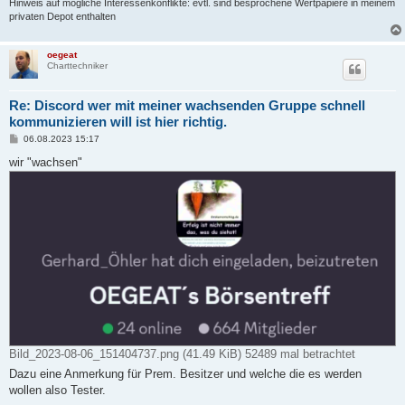
Hinweis auf mögliche Interessenkonflikte: evtl. sind besprochene Wertpapiere in meinem
privaten Depot enthalten
oegeat
Charttechniker
Re: Discord wer mit meiner wachsenden Gruppe schnell
kommunizieren will ist hier richtig.
B
06.08.2023 15:17
e
i
wir "wachsen"
t
r
a
g
Bild_2023-08-06_151404737.png (41.49 KiB) 52489 mal betrachtet
Dazu eine Anmerkung für Prem. Besitzer und welche die es werden
wollen also Tester.