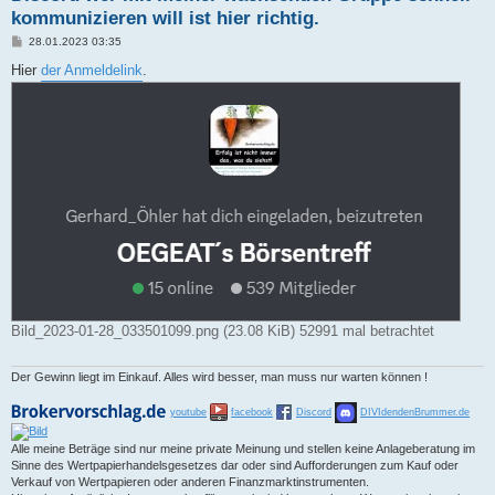
kommunizieren will ist hier richtig.
B
28.01.2023 03:35
e
i
Hier
der Anmeldelink
.
t
r
a
g
Bild_2023-01-28_033501099.png (23.08 KiB) 52991 mal betrachtet
Der Gewinn liegt im Einkauf. Alles wird besser, man muss nur warten können !
youtube
facebook
Discord
DIVIdendenBrummer.de
Alle meine Beträge sind nur meine private Meinung und stellen keine Anlageberatung im
Sinne des Wertpapierhandelsgesetzes dar oder sind Aufforderungen zum Kauf oder
Verkauf von Wertpapieren oder anderen Finanzmarktinstrumenten.