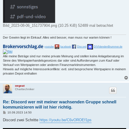
Bild_2023-08-06_151737904.png (10.25 KiB) 52489 mal betrachtet
Der Gewinn liegt im Einkauf. Alles wird besser, man muss nur warten können !
youtube
facebook
Discord
DIVIdendenBrummer.de
Alle meine Beträge sind nur meine private Meinung und stellen keine Anlageberatung im
Sinne des Wertpapierhandelsgesetzes dar oder sind Aufforderungen zum Kauf oder
Verkauf von Wertpapieren oder anderen Finanzmarktinstrumenten.
Hinweis auf mögliche Interessenkonflikte: evtl. sind besprochene Wertpapiere in meinem
privaten Depot enthalten
oegeat
Charttechniker
Re: Discord wer mit meiner wachsenden Gruppe schnell
kommunizieren will ist hier richtig.
B
10.09.2023 14:50
e
i
Discord zwei Schritte
https://youtu.be/C6vOROEf1ps
t
r