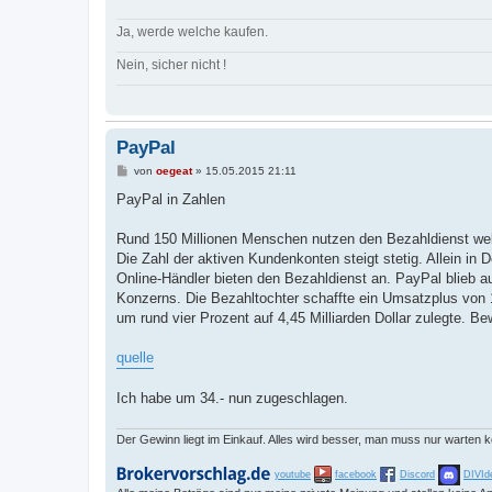
Ja, werde welche kaufen.
Nein, sicher nicht !
PayPal
B
von
oegeat
»
15.05.2015 21:11
e
i
PayPal in Zahlen
t
r
a
Rund 150 Millionen Menschen nutzen den Bezahldienst welt
g
Die Zahl der aktiven Kundenkonten steigt stetig. Allein in 
Online-Händler bieten den Bezahldienst an. PayPal blieb 
Konzerns. Die Bezahltochter schaffte ein Umsatzplus von 
um rund vier Prozent auf 4,45 Milliarden Dollar zulegte. Be
quelle
Ich habe um 34.- nun zugeschlagen.
Der Gewinn liegt im Einkauf. Alles wird besser, man muss nur warten 
youtube
facebook
Discord
DIVId