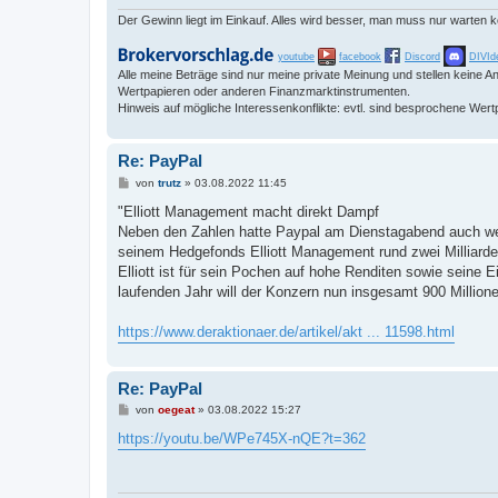
g
Der Gewinn liegt im Einkauf. Alles wird besser, man muss nur warten 
youtube
facebook
Discord
DIVId
Alle meine Beträge sind nur meine private Meinung und stellen keine
Wertpapieren oder anderen Finanzmarktinstrumenten.
Hinweis auf mögliche Interessenkonflikte: evtl. sind besprochene Wert
Re: PayPal
B
von
trutz
»
03.08.2022 11:45
e
i
"Elliott Management macht direkt Dampf
t
Neben den Zahlen hatte Paypal am Dienstagabend auch weit
r
a
seinem Hedgefonds Elliott Management rund zwei Milliarden 
g
Elliott ist für sein Pochen auf hohe Renditen sowie sein
laufenden Jahr will der Konzern nun insgesamt 900 Millionen
https://www.deraktionaer.de/artikel/akt ... 11598.html
Re: PayPal
B
von
oegeat
»
03.08.2022 15:27
e
i
https://youtu.be/WPe745X-nQE?t=362
t
r
a
g