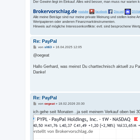
Der Gewinn liegt im Einkauf. Alles wird besser, man muss nur warten 
youtube
facebook
Discord
DIVId
Alle meine Beträge sind nur meine private Meinung und stellen keine
Wertpapieren oder anderen Finanzmarktinstrumenten.
Hinweis auf mögliche Interessenkonflikte: evtl. sind besprochene Wert
Re: PayPal
B
von
slt63
»
16.04.2025 12:05
e
i
@oegeat
t
r
a
Hallo Gerhard, was meinst Du charttechnisch aktuell zu Payp
g
Danke!
Re: PayPal
B
von
oegeat
»
18.02.2026 20:30
e
i
ich gehe seit Monaten ..ja seit meinem Verkauf oben bei 300
t
r
a
g