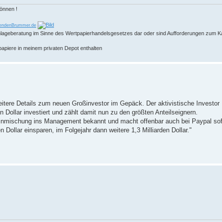
können !
endenBrummer.de
 Anlageberatung im Sinne des Wertpapierhandelsgesetzes dar oder sind Aufforderungen zum K
papiere in meinem privaten Depot enthalten
ere Details zum neuen Großinvestor im Gepäck. Der aktivistische Investor 
Dollar investiert und zählt damit nun zu den größten Anteilseignern.
e Einmischung ins Management bekannt und macht offenbar auch bei Paypal so
 Dollar einsparen, im Folgejahr dann weitere 1,3 Milliarden Dollar."