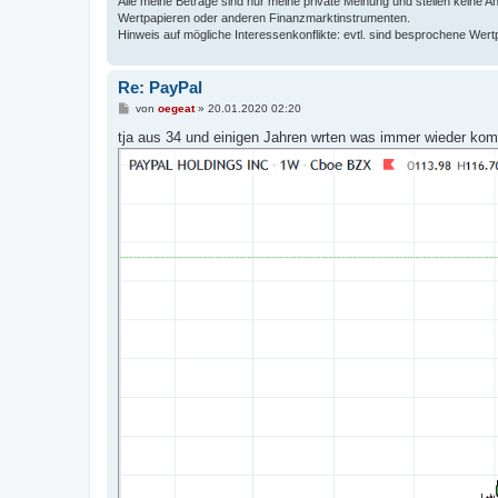
Alle meine Beträge sind nur meine private Meinung und stellen keine
Wertpapieren oder anderen Finanzmarktinstrumenten.
Hinweis auf mögliche Interessenkonflikte: evtl. sind besprochene Wert
Re: PayPal
B
von
oegeat
»
20.01.2020 02:20
e
i
tja aus 34 und einigen Jahren wrten was immer wieder kommt
t
r
a
g