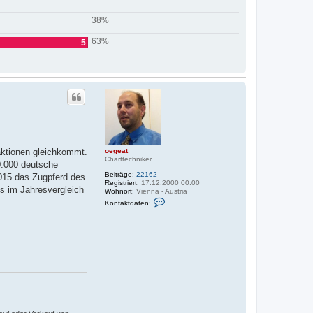
38%
63%
5
oegeat
aktionen gleichkommt.
Charttechniker
50.000 deutsche
Beiträge:
22162
2015 das Zugpferd des
Registriert:
17.12.2000 00:00
s im Jahresvergleich
Wohnort:
Vienna - Austria
K
Kontaktdaten:
o
n
t
a
k
t
d
a
t
e
n
v
o