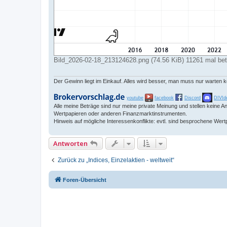
Bild_2026-02-18_213124628.png (74.56 KiB) 11261 mal bet
Der Gewinn liegt im Einkauf. Alles wird besser, man muss nur warten 
youtube
facebook
Discord
DIVId
Alle meine Beträge sind nur meine private Meinung und stellen keine
Wertpapieren oder anderen Finanzmarktinstrumenten.
Hinweis auf mögliche Interessenkonflikte: evtl. sind besprochene Wert
Antworten
Zurück zu „Indices, Einzelaktien - weltweit“
Foren-Übersicht