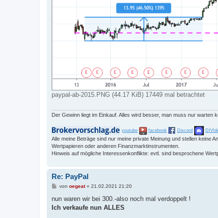
paypal-ab-2015.PNG (44.17 KiB) 17449 mal betrachtet
Der Gewinn liegt im Einkauf. Alles wird besser, man muss nur warten 
youtube
facebook
Discord
DIVId
Alle meine Beträge sind nur meine private Meinung und stellen keine
Wertpapieren oder anderen Finanzmarktinstrumenten.
Hinweis auf mögliche Interessenkonflikte: evtl. sind besprochene Wert
Re: PayPal
B
von
oegeat
»
21.02.2021 21:20
e
i
nun waren wir bei 300.-also noch mal verdoppelt !
t
Ich verkaufe nun ALLES
r
a