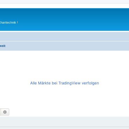
arttechnik !
weit
Alle Märkte bei TradingView verfolgen
Suche
Erweiterte Suche