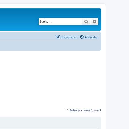
Suche
Erweiterte Suche
Registrieren
Anmelden
7 Beiträge • Seite
1
von
1