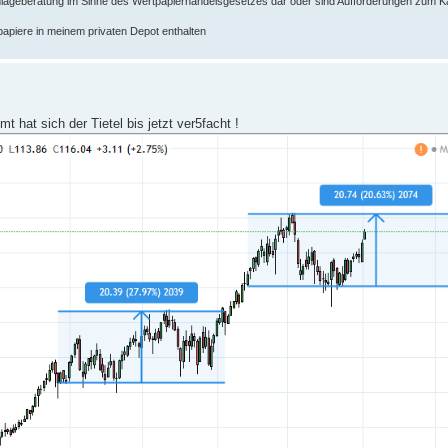
 Anlageberatung im Sinne des Wertpapierhandelsgesetzes dar oder sind Aufforderungen zum K
papiere in meinem privaten Depot enthalten
 hat sich der Tietel bis jetzt ver5facht !