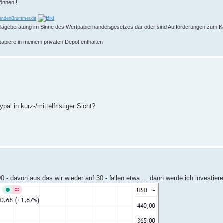
können !
endenBrummer.de
 Anlageberatung im Sinne des Wertpapierhandelsgesetzes dar oder sind Aufforderungen zum K
papiere in meinem privaten Depot enthalten
al in kurz-/mittelfristiger Sicht?
.- davon aus das wir wieder auf 30.- fallen etwa ... dann werde ich investier