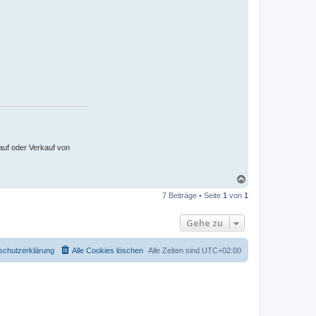
auf oder Verkauf von
N
a
7 Beiträge • Seite
1
von
1
c
h
o
Gehe zu
b
e
n
schutzerklärung
Alle Cookies löschen
Alle Zeiten sind
UTC+02:00