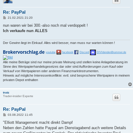
Re: PayPal
B
21.02.2021 21:20
e
i
nun waren wir bei 300.-also noch mal verdoppelt !
t
Ich verkaufe nun ALLES
r
a
g
Der Gewinn liegt im Einkauf. Alles wird besser, man muss nur warten können !
youtube
facebook
Discord
DIVIdendenBrummer.de
Alle meine Beträge sind nur meine private Meinung und stellen keine Anlageberatung im
Sinne des Wertpapierhandelsgesetzes dar oder sind Aufforderungen zum Kauf oder
Verkauf von Wertpapieren oder anderen Finanzmarktinstrumenten.
Hinweis auf mögliche Interessenkonflikte: evtl. sind besprochene Wertpapiere in meinem
privaten Depot enthalten
trutz
Trader-insider Experte
Re: PayPal
B
03.08.2022 11:45
e
i
"Elliott Management macht direkt Dampf
t
Neben den Zahlen hatte Paypal am Dienstagabend auch weitere Details
r
a