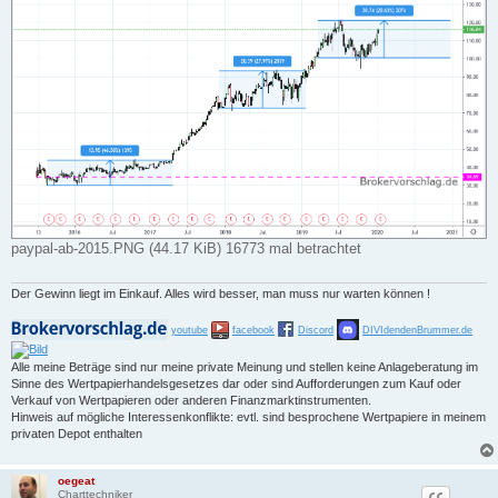
paypal-ab-2015.PNG (44.17 KiB) 16773 mal betrachtet
Der Gewinn liegt im Einkauf. Alles wird besser, man muss nur warten können !
youtube
facebook
Discord
DIVIdendenBrummer.de
Alle meine Beträge sind nur meine private Meinung und stellen keine Anlageberatung im
Sinne des Wertpapierhandelsgesetzes dar oder sind Aufforderungen zum Kauf oder
Verkauf von Wertpapieren oder anderen Finanzmarktinstrumenten.
Hinweis auf mögliche Interessenkonflikte: evtl. sind besprochene Wertpapiere in meinem
privaten Depot enthalten
oegeat
Charttechniker