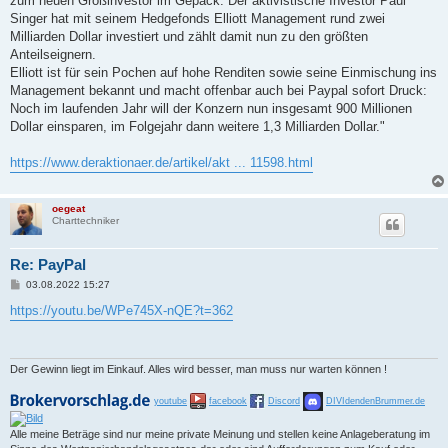
zum neuen Großinvestor im Gepäck. Der aktivistische Investor Paul
g
Singer hat mit seinem Hedgefonds Elliott Management rund zwei
Milliarden Dollar investiert und zählt damit nun zu den größten
Anteilseignern.
Elliott ist für sein Pochen auf hohe Renditen sowie seine Einmischung ins
Management bekannt und macht offenbar auch bei Paypal sofort Druck:
Noch im laufenden Jahr will der Konzern nun insgesamt 900 Millionen
Dollar einsparen, im Folgejahr dann weitere 1,3 Milliarden Dollar."
https://www.deraktionaer.de/artikel/akt ... 11598.html
oegeat
Charttechniker
Re: PayPal
B
03.08.2022 15:27
e
i
https://youtu.be/WPe745X-nQE?t=362
t
r
a
g
Der Gewinn liegt im Einkauf. Alles wird besser, man muss nur warten können !
youtube
facebook
Discord
DIVIdendenBrummer.de
Alle meine Beträge sind nur meine private Meinung und stellen keine Anlageberatung im