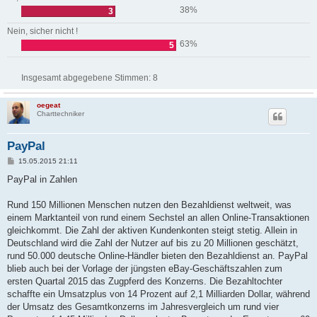
38%
3
Nein, sicher nicht !
63%
5
Insgesamt abgegebene Stimmen:
8
oegeat
Charttechniker
PayPal
B
15.05.2015 21:11
e
i
PayPal in Zahlen
t
r
a
Rund 150 Millionen Menschen nutzen den Bezahldienst weltweit, was
g
einem Marktanteil von rund einem Sechstel an allen Online-Transaktionen
gleichkommt. Die Zahl der aktiven Kundenkonten steigt stetig. Allein in
Deutschland wird die Zahl der Nutzer auf bis zu 20 Millionen geschätzt,
rund 50.000 deutsche Online-Händler bieten den Bezahldienst an. PayPal
blieb auch bei der Vorlage der jüngsten eBay-Geschäftszahlen zum
ersten Quartal 2015 das Zugpferd des Konzerns. Die Bezahltochter
schaffte ein Umsatzplus von 14 Prozent auf 2,1 Milliarden Dollar, während
der Umsatz des Gesamtkonzerns im Jahresvergleich um rund vier