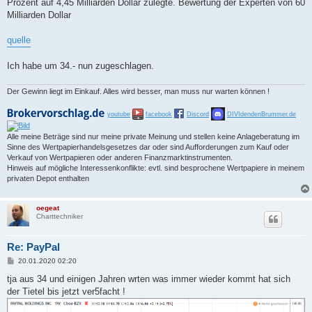
Prozent auf 4,45 Milliarden Dollar zulegte. Bewertung der Experten von 60
Milliarden Dollar
quelle
Ich habe um 34.- nun zugeschlagen.
Der Gewinn liegt im Einkauf. Alles wird besser, man muss nur warten können !
youtube
facebook
Discord
DIVIdendenBrummer.de
Alle meine Beträge sind nur meine private Meinung und stellen keine Anlageberatung im
Sinne des Wertpapierhandelsgesetzes dar oder sind Aufforderungen zum Kauf oder
Verkauf von Wertpapieren oder anderen Finanzmarktinstrumenten.
Hinweis auf mögliche Interessenkonflikte: evtl. sind besprochene Wertpapiere in meinem
privaten Depot enthalten
oegeat
Charttechniker
Re: PayPal
B
20.01.2020 02:20
e
i
tja aus 34 und einigen Jahren wrten was immer wieder kommt hat sich
t
der Tietel bis jetzt ver5facht !
r
a
g