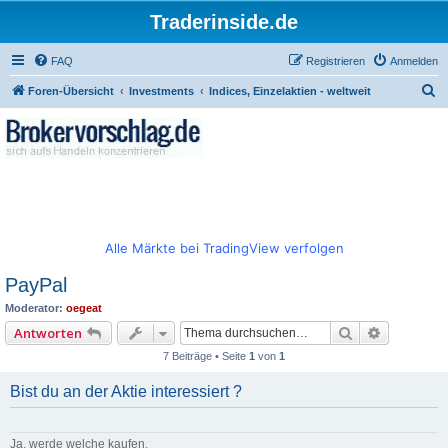
Traderinside.de
FAQ
Registrieren
Anmelden
S
Foren-Übersicht
Investments
Indices, Einzelaktien - weltweit
u
c
h
e
Alle Märkte bei TradingView verfolgen
PayPal
Moderator:
oegeat
Suche
Erweitert
Antworten
7 Beiträge • Seite
1
von
1
Bist du an der Aktie interessiert ?
Ja, werde welche kaufen.