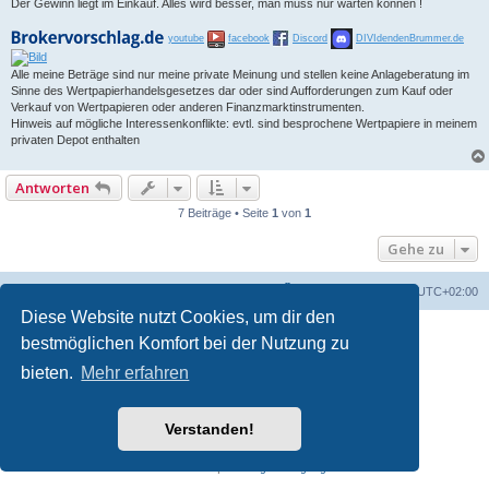
Der Gewinn liegt im Einkauf. Alles wird besser, man muss nur warten können !
youtube
facebook
Discord
DIVIdendenBrummer.de
Alle meine Beträge sind nur meine private Meinung und stellen keine Anlageberatung im
Sinne des Wertpapierhandelsgesetzes dar oder sind Aufforderungen zum Kauf oder
Verkauf von Wertpapieren oder anderen Finanzmarktinstrumenten.
Hinweis auf mögliche Interessenkonflikte: evtl. sind besprochene Wertpapiere in meinem
privaten Depot enthalten
Antworten
7 Beiträge • Seite
1
von
1
Gehe zu
Foren-Übersicht
Alle Zeiten sind
UTC+02:00
Diese Website nutzt Cookies, um dir den
bestmöglichen Komfort bei der Nutzung zu
bieten.
Mehr erfahren
Verstanden!
Powered by
phpBB
® Forum Software © phpBB Limited
Deutsche Übersetzung durch
phpBB.de
Datenschutz
|
Nutzungsbedingungen