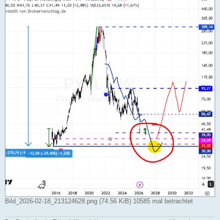
g
Bild_2026-02-18_213124628.png (74.56 KiB) 10585 mal betrachtet