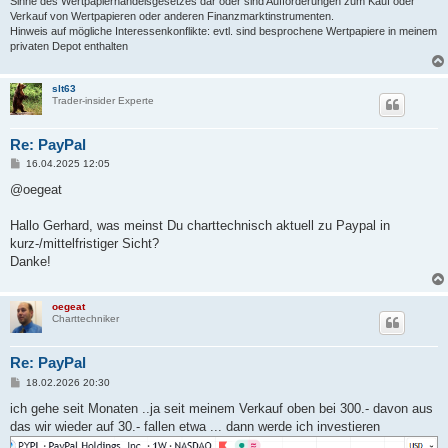
Sinne des Wertpapierhandelsgesetzes dar oder sind Aufforderungen zum Kauf oder
Verkauf von Wertpapieren oder anderen Finanzmarktinstrumenten.
Hinweis auf mögliche Interessenkonflikte: evtl. sind besprochene Wertpapiere in meinem
privaten Depot enthalten
slt63
Trader-insider Experte
Re: PayPal
B
16.04.2025 12:05
e
i
@oegeat
t
r
a
Hallo Gerhard, was meinst Du charttechnisch aktuell zu Paypal in
g
kurz-/mittelfristiger Sicht?
Danke!
oegeat
Charttechniker
Re: PayPal
B
18.02.2026 20:30
e
i
ich gehe seit Monaten ..ja seit meinem Verkauf oben bei 300.- davon aus
t
das wir wieder auf 30.- fallen etwa ... dann werde ich investieren
r
a