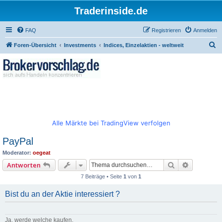
Traderinside.de
FAQ
Registrieren
Anmelden
S
Foren-Übersicht
Investments
Indices, Einzelaktien - weltweit
u
c
h
e
Alle Märkte bei TradingView verfolgen
PayPal
Moderator:
oegeat
Suche
Erweitert
Antworten
7 Beiträge • Seite
1
von
1
Bist du an der Aktie interessiert ?
Ja, werde welche kaufen.