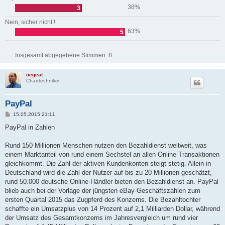
38%
3
Nein, sicher nicht !
63%
5
Insgesamt abgegebene Stimmen:
8
oegeat
Charttechniker
PayPal
B
15.05.2015 21:11
e
i
PayPal in Zahlen
t
r
a
Rund 150 Millionen Menschen nutzen den Bezahldienst weltweit, was
g
einem Marktanteil von rund einem Sechstel an allen Online-Transaktionen
gleichkommt. Die Zahl der aktiven Kundenkonten steigt stetig. Allein in
Deutschland wird die Zahl der Nutzer auf bis zu 20 Millionen geschätzt,
rund 50.000 deutsche Online-Händler bieten den Bezahldienst an. PayPal
blieb auch bei der Vorlage der jüngsten eBay-Geschäftszahlen zum
ersten Quartal 2015 das Zugpferd des Konzerns. Die Bezahltochter
schaffte ein Umsatzplus von 14 Prozent auf 2,1 Milliarden Dollar, während
der Umsatz des Gesamtkonzerns im Jahresvergleich um rund vier