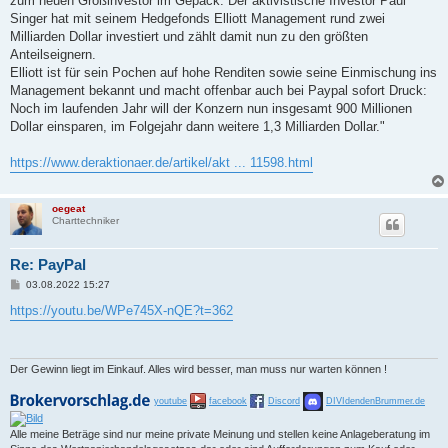
zum neuen Großinvestor im Gepäck. Der aktivistische Investor Paul
g
Singer hat mit seinem Hedgefonds Elliott Management rund zwei
Milliarden Dollar investiert und zählt damit nun zu den größten
Anteilseignern.
Elliott ist für sein Pochen auf hohe Renditen sowie seine Einmischung ins
Management bekannt und macht offenbar auch bei Paypal sofort Druck:
Noch im laufenden Jahr will der Konzern nun insgesamt 900 Millionen
Dollar einsparen, im Folgejahr dann weitere 1,3 Milliarden Dollar."
https://www.deraktionaer.de/artikel/akt ... 11598.html
oegeat
Charttechniker
Re: PayPal
B
03.08.2022 15:27
e
i
https://youtu.be/WPe745X-nQE?t=362
t
r
a
g
Der Gewinn liegt im Einkauf. Alles wird besser, man muss nur warten können !
youtube
facebook
Discord
DIVIdendenBrummer.de
Alle meine Beträge sind nur meine private Meinung und stellen keine Anlageberatung im