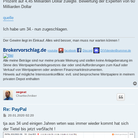
Prozent auf 4,45 Milliarden Dollar zulegte. Bewertung der Experten von 60
Milliarden Dollar
quelle
Ich habe um 34.- nun zugeschlagen.
Der Gewinn liegt im Einkauf. Alles wird besser, man muss nur warten können !
youtube
facebook
Discord
DIVIdendenBrummer.de
Alle meine Beträge sind nur meine private Meinung und stellen keine Anlageberatung im
Sinne des Wertpapierhandelsgesetzes dar oder sind Aufforderungen zum Kauf oder
Verkauf von Wertpapieren oder anderen Finanzmarktinstrumenten.
Hinweis auf mögliche Interessenkonflikte: evtl. sind besprochene Wertpapiere in meinem
privaten Depot enthalten
oegeat
Charttechniker
Re: PayPal
B
20.01.2020 02:20
e
i
tja aus 34 und einigen Jahren wrten was immer wieder kommt hat sich
t
der Tietel bis jetzt ver5facht !
r
a
g