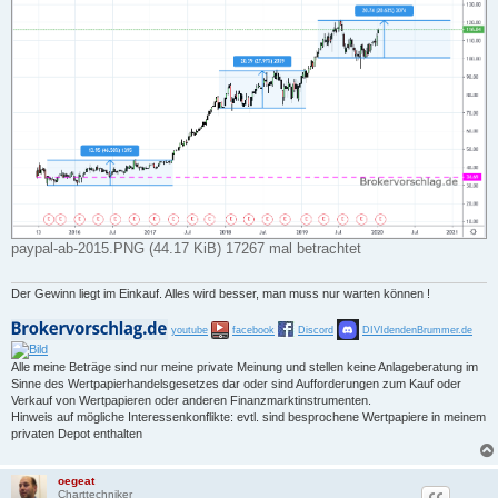
paypal-ab-2015.PNG (44.17 KiB) 17267 mal betrachtet
Der Gewinn liegt im Einkauf. Alles wird besser, man muss nur warten können !
youtube
facebook
Discord
DIVIdendenBrummer.de
Alle meine Beträge sind nur meine private Meinung und stellen keine Anlageberatung im
Sinne des Wertpapierhandelsgesetzes dar oder sind Aufforderungen zum Kauf oder
Verkauf von Wertpapieren oder anderen Finanzmarktinstrumenten.
Hinweis auf mögliche Interessenkonflikte: evtl. sind besprochene Wertpapiere in meinem
privaten Depot enthalten
oegeat
Charttechniker