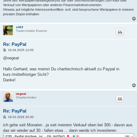
Sinne des Wertpapierhandelsgesetzes dar oder sind Aufforderungen zum Kauf oder
Verkauf von Wertpapieren oder anderen Finanzmarktinstrumenten.
Hinweis auf mögliche Interessenkonflikte: evtl. sind besprochene Wertpapiere in meinem
privaten Depot enthalten
slt63
Trader-insider Experte
Re: PayPal
B
16.04.2025 12:05
e
i
@oegeat
t
r
a
Hallo Gerhard, was meinst Du charttechnisch aktuell zu Paypal in
g
kurz-/mittelfristiger Sicht?
Danke!
oegeat
Charttechniker
Re: PayPal
B
18.02.2026 20:30
e
i
ich gehe seit Monaten ..ja seit meinem Verkauf oben bei 300.- davon aus
t
das wir wieder auf 30.- fallen etwa ... dann werde ich investieren
r
a