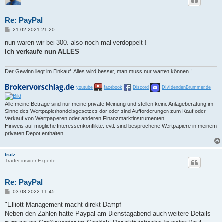
Re: PayPal
B
21.02.2021 21:20
e
i
nun waren wir bei 300.-also noch mal verdoppelt !
t
Ich verkaufe nun ALLES
r
a
g
Der Gewinn liegt im Einkauf. Alles wird besser, man muss nur warten können !
youtube
facebook
Discord
DIVIdendenBrummer.de
Alle meine Beträge sind nur meine private Meinung und stellen keine Anlageberatung im
Sinne des Wertpapierhandelsgesetzes dar oder sind Aufforderungen zum Kauf oder
Verkauf von Wertpapieren oder anderen Finanzmarktinstrumenten.
Hinweis auf mögliche Interessenkonflikte: evtl. sind besprochene Wertpapiere in meinem
privaten Depot enthalten
trutz
Trader-insider Experte
Re: PayPal
B
03.08.2022 11:45
e
i
"Elliott Management macht direkt Dampf
t
Neben den Zahlen hatte Paypal am Dienstagabend auch weitere Details
r
a