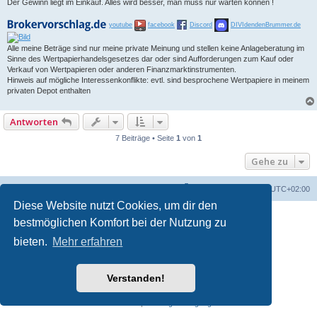
Der Gewinn liegt im Einkauf. Alles wird besser, man muss nur warten können !
youtube
facebook
Discord
DIVIdendenBrummer.de
Alle meine Beträge sind nur meine private Meinung und stellen keine Anlageberatung im
Sinne des Wertpapierhandelsgesetzes dar oder sind Aufforderungen zum Kauf oder
Verkauf von Wertpapieren oder anderen Finanzmarktinstrumenten.
Hinweis auf mögliche Interessenkonflikte: evtl. sind besprochene Wertpapiere in meinem
privaten Depot enthalten
Antworten
7 Beiträge • Seite
1
von
1
Gehe zu
Foren-Übersicht
Alle Zeiten sind
UTC+02:00
Diese Website nutzt Cookies, um dir den
bestmöglichen Komfort bei der Nutzung zu
bieten.
Mehr erfahren
Verstanden!
Powered by
phpBB
® Forum Software © phpBB Limited
Deutsche Übersetzung durch
phpBB.de
Datenschutz
|
Nutzungsbedingungen