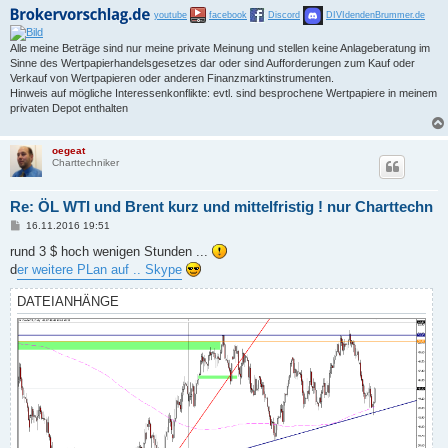
youtube
facebook
Discord
DIVIdendenBrummer.de
Alle meine Beträge sind nur meine private Meinung und stellen keine Anlageberatung im
Sinne des Wertpapierhandelsgesetzes dar oder sind Aufforderungen zum Kauf oder
Verkauf von Wertpapieren oder anderen Finanzmarktinstrumenten.
Hinweis auf mögliche Interessenkonflikte: evtl. sind besprochene Wertpapiere in meinem
privaten Depot enthalten
oegeat
Charttechniker
Re: ÖL WTI und Brent kurz und mittelfristig ! nur Charttechn
B
16.11.2016 19:51
e
i
rund 3 $ hoch wenigen Stunden ...
t
d
er weitere PLan auf .. Skype
r
a
g
DATEIANHÄNGE