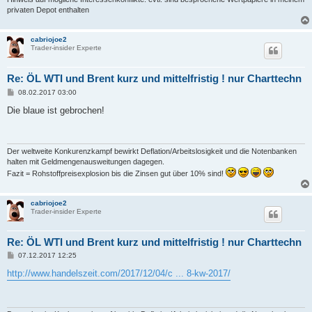
privaten Depot enthalten
cabriojoe2
Trader-insider Experte
Re: ÖL WTI und Brent kurz und mittelfristig ! nur Charttechn
B
08.02.2017 03:00
e
i
Die blaue ist gebrochen!
t
r
a
g
Der weltweite Konkurenzkampf bewirkt Deflation/Arbeitslosigkeit und die Notenbanken
halten mit Geldmengenausweitungen dagegen.
Fazit = Rohstoffpreisexplosion bis die Zinsen gut über 10% sind!
cabriojoe2
Trader-insider Experte
Re: ÖL WTI und Brent kurz und mittelfristig ! nur Charttechn
B
07.12.2017 12:25
e
i
http://www.handelszeit.com/2017/12/04/c ... 8-kw-2017/
t
r
a
g