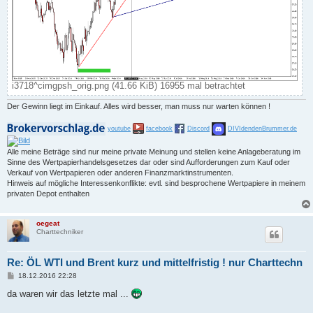
i3718^cimgpsh_orig.png (41.66 KiB) 16955 mal betrachtet
Der Gewinn liegt im Einkauf. Alles wird besser, man muss nur warten können !
youtube
facebook
Discord
DIVIdendenBrummer.de
Alle meine Beträge sind nur meine private Meinung und stellen keine Anlageberatung im
Sinne des Wertpapierhandelsgesetzes dar oder sind Aufforderungen zum Kauf oder
Verkauf von Wertpapieren oder anderen Finanzmarktinstrumenten.
Hinweis auf mögliche Interessenkonflikte: evtl. sind besprochene Wertpapiere in meinem
privaten Depot enthalten
oegeat
Charttechniker
Re: ÖL WTI und Brent kurz und mittelfristig ! nur Charttechn
B
18.12.2016 22:28
e
i
da waren wir das letzte mal ...
t
r