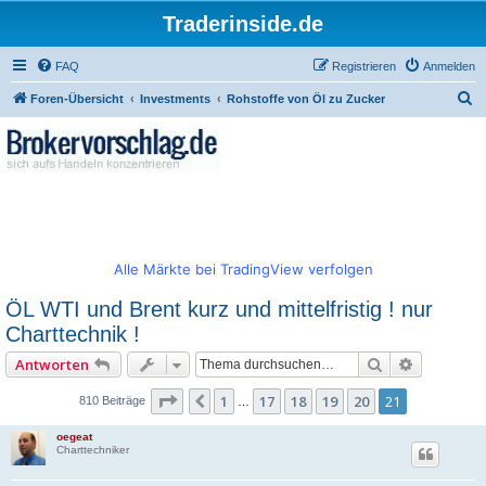
Traderinside.de
FAQ
Registrieren
Anmelden
S
Foren-Übersicht
Investments
Rohstoffe von Öl zu Zucker
u
c
h
e
Alle Märkte bei TradingView verfolgen
ÖL WTI und Brent kurz und mittelfristig ! nur
Charttechnik !
Suche
Erweitert
Antworten
Seite
21
von
21
1
17
18
19
20
21
Vorherige
810 Beiträge
…
oegeat
Charttechniker