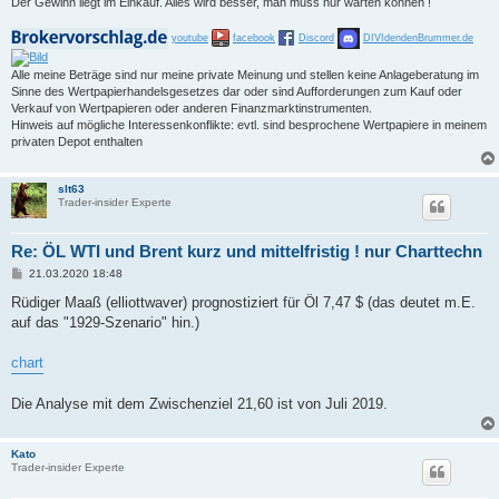
Der Gewinn liegt im Einkauf. Alles wird besser, man muss nur warten können !
youtube
facebook
Discord
DIVIdendenBrummer.de
Alle meine Beträge sind nur meine private Meinung und stellen keine Anlageberatung im
Sinne des Wertpapierhandelsgesetzes dar oder sind Aufforderungen zum Kauf oder
Verkauf von Wertpapieren oder anderen Finanzmarktinstrumenten.
Hinweis auf mögliche Interessenkonflikte: evtl. sind besprochene Wertpapiere in meinem
privaten Depot enthalten
slt63
Trader-insider Experte
Re: ÖL WTI und Brent kurz und mittelfristig ! nur Charttechn
B
21.03.2020 18:48
e
i
Rüdiger Maaß (elliottwaver) prognostiziert für Öl 7,47 $ (das deutet m.E.
t
auf das "1929-Szenario" hin.)
r
a
g
chart
Die Analyse mit dem Zwischenziel 21,60 ist von Juli 2019.
Kato
Trader-insider Experte