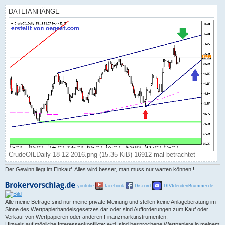
a
g
DATEIANHÄNGE
CrudeOILDaily-18-12-2016.png (15.35 KiB) 16912 mal betrachtet
Der Gewinn liegt im Einkauf. Alles wird besser, man muss nur warten können !
youtube
facebook
Discord
DIVIdendenBrummer.de
Alle meine Beträge sind nur meine private Meinung und stellen keine Anlageberatung im
Sinne des Wertpapierhandelsgesetzes dar oder sind Aufforderungen zum Kauf oder
Verkauf von Wertpapieren oder anderen Finanzmarktinstrumenten.
Hinweis auf mögliche Interessenkonflikte: evtl. sind besprochene Wertpapiere in meinem