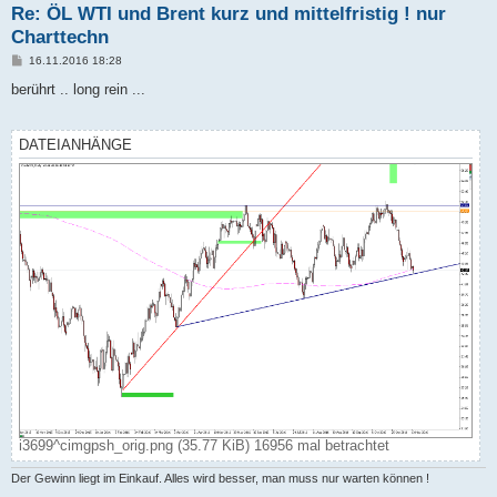
Re: ÖL WTI und Brent kurz und mittelfristig ! nur
Charttechn
B
16.11.2016 18:28
e
i
berührt .. long rein ...
t
r
a
g
DATEIANHÄNGE
i3699^cimgpsh_orig.png (35.77 KiB) 16956 mal betrachtet
Der Gewinn liegt im Einkauf. Alles wird besser, man muss nur warten können !