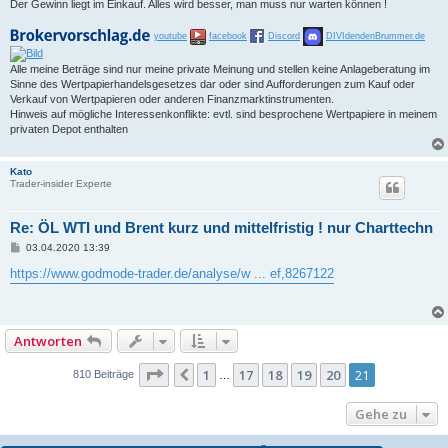
Der Gewinn liegt im Einkauf. Alles wird besser, man muss nur warten können !
youtube
facebook
Discord
DIVIdendenBrummer.de
Alle meine Beträge sind nur meine private Meinung und stellen keine Anlageberatung im
Sinne des Wertpapierhandelsgesetzes dar oder sind Aufforderungen zum Kauf oder
Verkauf von Wertpapieren oder anderen Finanzmarktinstrumenten.
Hinweis auf mögliche Interessenkonflikte: evtl. sind besprochene Wertpapiere in meinem
privaten Depot enthalten
Kato
Trader-insider Experte
Re: ÖL WTI und Brent kurz und mittelfristig ! nur Charttechn
B
03.04.2020 13:39
e
i
https://www.godmode-trader.de/analyse/w ... ef,8267122
t
r
a
g
Antworten
Seite
21
von
21
1
17
18
19
20
21
Vorherige
810 Beiträge
…
Gehe zu