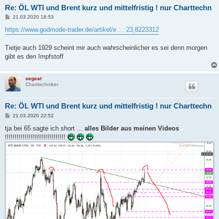
Re: ÖL WTI und Brent kurz und mittelfristig ! nur Charttechn
B
21.03.2020 18:53
e
i
https://www.godmode-trader.de/artikel/e ... 23,8223312
t
r
a
Tietje auch 1929 scheint mir auch wahrscheinlicher es sei denn morgen
g
gibt es den Impfstoff
oegeat
Charttechniker
Re: ÖL WTI und Brent kurz und mittelfristig ! nur Charttechn
B
21.03.2020 22:52
e
i
tja bei 65 sagte ich short ...
alles Bilder aus meinen Videos
t
!!!!!!!!!!!!!!!!!!!!!!!!!!!!!!!
r
a
g