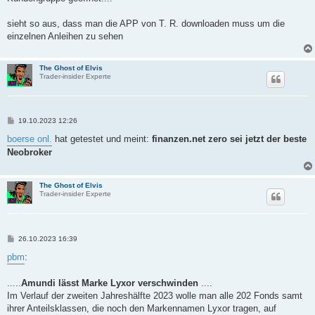
sieht so aus, dass man die APP von T. R. downloaden muss um die
einzelnen Anleihen zu sehen
The Ghost of Elvis
Trader-insider Experte
B
19.10.2023 12:26
e
i
boerse onl.
hat getestet und meint:
finanzen.net zero sei jetzt der beste
t
Neobroker
r
a
g
The Ghost of Elvis
Trader-insider Experte
B
26.10.2023 16:39
e
i
pbm
:
t
r
a
.....
Amundi lässt Marke Lyxor verschwinden
....
g
Im Verlauf der zweiten Jahreshälfte 2023 wolle man alle 202 Fonds samt
ihrer Anteilsklassen, die noch den Markennamen Lyxor tragen, auf