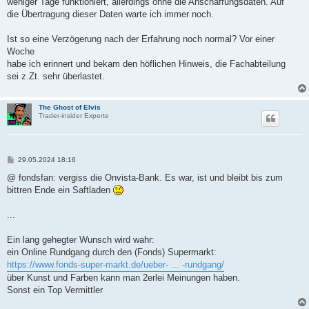
weniger Tage funktioniert, allerdings ohne die Anschaffungsdaten. Auf
die Übertragung dieser Daten warte ich immer noch.
Ist so eine Verzögerung nach der Erfahrung noch normal? Vor einer
Woche
habe ich erinnert und bekam den höflichen Hinweis, die Fachabteilung
sei z.Zt. sehr überlastet.
The Ghost of Elvis
Trader-insider Experte
B
29.05.2024 18:16
e
i
@ fondsfan: vergiss die Onvista-Bank. Es war, ist und bleibt bis zum
t
bittren Ende ein Saftladen
r
a
g
...
Ein lang gehegter Wunsch wird wahr:
ein Online Rundgang durch den (Fonds) Supermarkt:
https://www.fonds-super-markt.de/ueber- ... -rundgang/
über Kunst und Farben kann man 2erlei Meinungen haben.
Sonst ein Top Vermittler