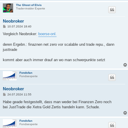
The Ghost of Elvis
Trader-insider Experte
Neobroker
B
10.07.2024 18:40
e
i
Vergleich Neobroker:
boerse-onl.
t
r
a
deren Ergebn.: finaznen net zero vor scalable und trade repu., dann
g
justtrade
kommt aber auch immer drauf an wo man schwerpunkte setzt
Fondsfan
Fondsexperte
Neobroker
B
24.07.2024 11:55
e
i
Habe geade festgestellt, dass man weder bei Finanzen Zero noch
t
bei JustTrade die Xetra Gold Zertis handeln kann. Schade.
r
a
g
Fondsfan
Fondsexperte