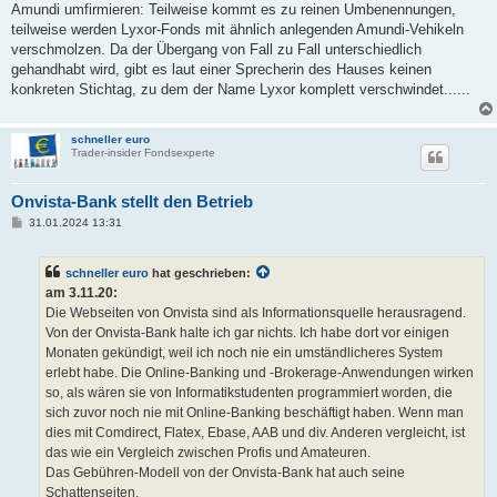
Amundi umfirmieren: Teilweise kommt es zu reinen Umbenennungen,
teilweise werden Lyxor-Fonds mit ähnlich anlegenden Amundi-Vehikeln
verschmolzen. Da der Übergang von Fall zu Fall unterschiedlich
gehandhabt wird, gibt es laut einer Sprecherin des Hauses keinen
konkreten Stichtag, zu dem der Name Lyxor komplett verschwindet......
schneller euro
Trader-insider Fondsexperte
Onvista-Bank stellt den Betrieb
B
31.01.2024 13:31
e
i
t
schneller euro
hat geschrieben:
r
a
am 3.11.20:
g
Die Webseiten von Onvista sind als Informationsquelle herausragend.
Von der Onvista-Bank halte ich gar nichts. Ich habe dort vor einigen
Monaten gekündigt, weil ich noch nie ein umständlicheres System
erlebt habe. Die Online-Banking und -Brokerage-Anwendungen wirken
so, als wären sie von Informatikstudenten programmiert worden, die
sich zuvor noch nie mit Online-Banking beschäftigt haben. Wenn man
dies mit Comdirect, Flatex, Ebase, AAB und div. Anderen vergleicht, ist
das wie ein Vergleich zwischen Profis und Amateuren.
Das Gebühren-Modell von der Onvista-Bank hat auch seine
Schattenseiten.