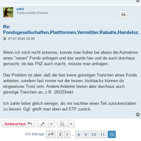
slt63
Trader-insider Experte
Re:
Fondsgesellschaften,Plattformen,Vermittler,Rabatte,Handelsz.
B
07.07.2026 18:38
e
i
.
t
Wenn ich mich recht entsinne, konnte man früher bei ebase die Aufnahme
r
a
eines "neuen" Fonds anfragen und das wurde hier und da auch durchaus
g
gemacht; ob das FNZ auch macht, müsste man anfragen.
Das Problem ist aber, daß die fast keine günstigen Tranchen eines Fonds
anbieten, sondern fast immer nur die teuren; kickbacks können da
eingewisser Trost sein. Andere Anbieter bieten aber durchaus auch
günstige Tranchen an, z.B. 1822Direkt.
Ich zahle lieber gleich weniger, als mir nachher einen Teil zurückerstatten
zu lassen. Ggf. greift man eben auf ETF zurück.
Antworten
Seite
12
von
12
1
8
9
10
11
12
Vorherige
475 Beiträge
…