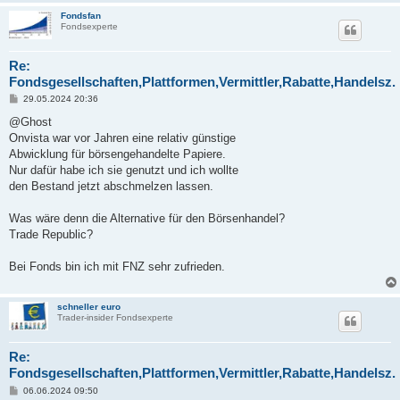
Fondsfan
Fondsexperte
Re:
Fondsgesellschaften,Plattformen,Vermittler,Rabatte,Handelsz.
B
29.05.2024 20:36
e
i
@Ghost
t
Onvista war vor Jahren eine relativ günstige
r
a
Abwicklung für börsengehandelte Papiere.
g
Nur dafür habe ich sie genutzt und ich wollte
den Bestand jetzt abschmelzen lassen.
Was wäre denn die Alternative für den Börsenhandel?
Trade Republic?
Bei Fonds bin ich mit FNZ sehr zufrieden.
schneller euro
Trader-insider Fondsexperte
Re:
Fondsgesellschaften,Plattformen,Vermittler,Rabatte,Handelsz.
B
06.06.2024 09:50