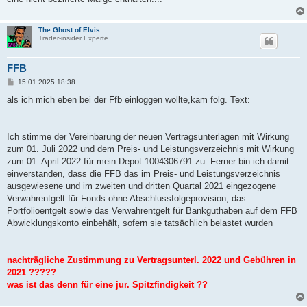
The Ghost of Elvis
Trader-insider Experte
FFB
B
15.01.2025 18:38
e
i
als ich mich eben bei der Ffb einloggen wollte,kam folg. Text:
t
r
a
........
g
Ich stimme der Vereinbarung der neuen Vertragsunterlagen mit Wirkung
zum 01. Juli 2022 und dem Preis- und Leistungsverzeichnis mit Wirkung
zum 01. April 2022 für mein Depot 1004306791 zu. Ferner bin ich damit
einverstanden, dass die FFB das im Preis- und Leistungsverzeichnis
ausgewiesene und im zweiten und dritten Quartal 2021 eingezogene
Verwahrentgelt für Fonds ohne Abschlussfolgeprovision, das
Portfolioentgelt sowie das Verwahrentgelt für Bankguthaben auf dem FFB
Abwicklungskonto einbehält, sofern sie tatsächlich belastet wurden
.....
nachträgliche Zustimmung zu Vertragsunterl. 2022 und Gebühren in
2021 ?????
was ist das denn für eine jur. Spitzfindigkeit ??