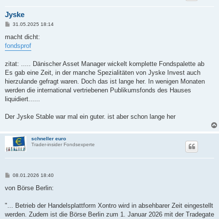
Jyske
B
31.05.2025 18:14
e
i
macht dicht:
t
fondsprof
r
a
g
zitat: ..... Dänischer Asset Manager wickelt komplette Fondspalette ab
Es gab eine Zeit, in der manche Spezialitäten von Jyske Invest auch
hierzulande gefragt waren. Doch das ist lange her. In wenigen Monaten
werden die international vertriebenen Publikumsfonds des Hauses
liquidiert......
Der Jyske Stable war mal ein guter. ist aber schon lange her
schneller euro
Trader-insider Fondsexperte
B
08.01.2026 18:40
e
i
von Börse Berlin:
t
r
a
"... Betrieb der Handelsplattform Xontro wird in absehbarer Zeit eingestellt
g
werden. Zudem ist die Börse Berlin zum 1. Januar 2026 mit der Tradegate