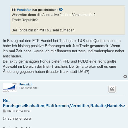
e
i
t
Fondsfan
hat geschrieben:
r
a
Was wäre denn die Alternative für den Börsenhandel?
g
Trade Republic?
Bei Fonds bin ich mit FNZ sehr zufrieden.
In Bezug auf den ETF-Handel bei Tradegate, L&S und Quotrix habe ich
habe ich bislang positive Erfahrungen mit JustTrade gesammelt. Wenn
ich mal Zeit habe, werde ich mir finanzen.net.zero und tradersplace näher
anschauen.
Bei aktiv gemanagten Fonds bieten FFB und FODB eine recht große
Auswahl im Bereich der Insti-Tranchen. Bei Smartbroker soll es eine
Änderung gegeben haben (Baader-Bank statt DAB?)
Fondsfan
Fondsexperte
Re:
Fondsgesellschaften,Plattformen,Vermittler,Rabatte,Handelsz.
B
06.06.2024 10:43
e
i
@ schneller euro
t
r
a