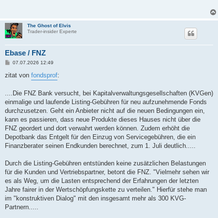
r
a
g
The Ghost of Elvis
Trader-insider Experte
Ebase / FNZ
B
07.07.2026 12:49
e
i
zitat von
fondsprof
:
t
r
a
....Die FNZ Bank versucht, bei Kapitalverwaltungsgesellschaften (KVGen)
g
einmalige und laufende Listing-Gebühren für neu aufzunehmende Fonds
durchzusetzen. Geht ein Anbieter nicht auf die neuen Bedingungen ein,
kann es passieren, dass neue Produkte dieses Hauses nicht über die
FNZ geordert und dort verwahrt werden können. Zudem erhöht die
Depotbank das Entgelt für den Einzug von Servicegebühren, die ein
Finanzberater seinen Endkunden berechnet, zum 1. Juli deutlich.....
Durch die Listing-Gebühren entstünden keine zusätzlichen Belastungen
für die Kunden und Vertriebspartner, betont die FNZ. "Vielmehr sehen wir
es als Weg, um die Lasten entsprechend der Erfahrungen der letzten
Jahre fairer in der Wertschöpfungskette zu verteilen." Hierfür stehe man
im "konstruktiven Dialog" mit den insgesamt mehr als 300 KVG-
Partnern.....