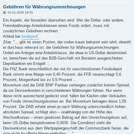
Gebühren für Währungsumrechnungen
B
02.01.2025 19:33
e
i
Ein Aspekt, der bisweilen übersehen wird: Wer die Dollar- oder andere
t
Fremdwährungs-Anteilsklassen eines Fonds ordert, muss mit
r
a
zusätzlichen Gebühren rechnen
g
Artikel bei
fondsprof.
Zitat: "... gibt es einen Posten, der vielen kaum bekannt sein wird, obwohl
er durchaus relevant ist: die Gebühren für Währungsumrechnungen.
Ordert ein Anleger eine Anteilsklasse, die etwa in US-Dollar denominiert
ist, berechnen die auf das B2B-Geschäft mit Beratern ausgerichteten
Depotbanken ein Entgelt ...
Die FNZ Bank einschließlich der mit ihr verschmolzenen Fondsdepot
Bank nimmt eine Marge von 0,45 Prozent, die FFB veranschlagt 0,6
Prozent, Morgenfund bis zu 0,6 Prozent ...
Moventum und die DAB BNP Paribas verlangen zunächst keinen Spread,
da sie Devisenkonten in verschiedenen Währungen führen. Nur wenn
diese nicht ausreichend gedeckt sind, fallen bei Käufen oder Verkäufen
von Fonds Umrechnungskosten an. Bei Moventum betragen diese 1,05
Prozent. Die DAB erhebt einen je nach Währung unterschiedlich hohen
absoluten Spread, schlägt also – unabhängig von der Höhe des
Wechselkurses – einen gewissen Betrag auf den Umrechnungskurs auf,
beim US-Dollar beispielsweise 0,0035. Die Comdirect zieht die
Devisenkurse aus dem Wertpapiergeschäft der Commerzbank heran, die
eine nicht bezifferte Marge enthalten.... "