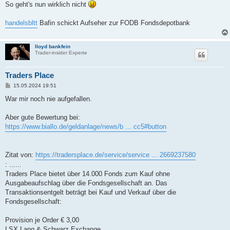
a
So geht's nun wirklich nicht
g
handelsbltt
Bafin schickt Aufseher zur FODB Fondsdepotbank
lloyd bankfein
Trader-insider Experte
Traders Place
B
15.05.2024 19:51
e
i
War mir noch nie aufgefallen.
t
r
a
Aber gute Bewertung bei:
g
https://www.biallo.de/geldanlage/news/b ... cc5#button
Zitat von:
https://tradersplace.de/service/service ... 2669237580
: ......
Traders Place bietet über 14.000 Fonds zum Kauf ohne
Ausgabeaufschlag über die Fondsgesellschaft an. Das
Transaktionsentgelt beträgt bei Kauf und Verkauf über die
Fondsgesellschaft:
Provision je Order € 3,00
LSX Lang & Schwarz Exchange