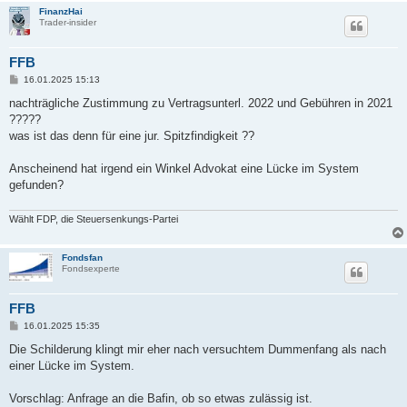
FinanzHai
Trader-insider
FFB
B
16.01.2025 15:13
e
i
nachträgliche Zustimmung zu Vertragsunterl. 2022 und Gebühren in 2021
t
?????
r
a
was ist das denn für eine jur. Spitzfindigkeit ??
g
Anscheinend hat irgend ein Winkel Advokat eine Lücke im System
gefunden?
Wählt FDP, die Steuersenkungs-Partei
Fondsfan
Fondsexperte
FFB
B
16.01.2025 15:35
e
i
Die Schilderung klingt mir eher nach versuchtem Dummenfang als nach
t
einer Lücke im System.
r
a
g
Vorschlag: Anfrage an die Bafin, ob so etwas zulässig ist.