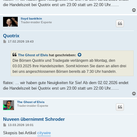
die Handelszeit bei Quotrix erst um 23:00 statt um 22:00 Uhr.......
lloyd bankfein
Trader-insider Experte
Quotrix
B
17.02.2026 19:43
e
i
t
The Ghost of Elvis
hat geschrieben:
r
a
Die Börsen Quotrix und Tradegate verlängern ab Montag, den
g
03.03.2025 Ihre Handelszeiten. Somit können Sie dann an allen drei
bei uns angeschlossenen Börsen bereits ab 7:30 Uhr handeln.
flatex: ... wir haben gute Neuigkeiten für Sie! Ab dem 02.02.2026 endet
die Handelszeit bei Quotrix erst um 23:00 statt um 22:00 Uhr.......
The Ghost of Elvis
Trader-insider Experte
Nuveen übernimmt Schroder
B
13.03.2026 16:01
e
i
Skepsis bei Artikel
citywire
t