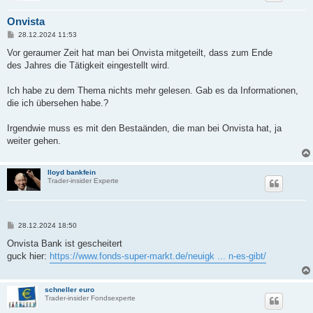
Onvista
B
28.12.2024 11:53
e
i
Vor geraumer Zeit hat man bei Onvista mitgeteilt, dass zum Ende
t
des Jahres die Tätigkeit eingestellt wird.
r
a
g
Ich habe zu dem Thema nichts mehr gelesen. Gab es da Informationen,
die ich übersehen habe.?
Irgendwie muss es mit den Bestaänden, die man bei Onvista hat, ja
weiter gehen.
lloyd bankfein
Trader-insider Experte
B
28.12.2024 18:50
e
i
Onvista Bank ist gescheitert
t
guck hier:
https://www.fonds-super-markt.de/neuigk ... n-es-gibt/
r
a
g
schneller euro
Trader-insider Fondsexperte