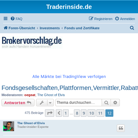
Traderinside.de
FAQ
Registrieren
Anmelden
S
Foren-Übersicht
Investments
Fonds und Zertifikate
u
c
h
e
Alle Märkte bei TradingView verfolgen
Fondsgesellschaften,Plattformen,Vermittler,Rabat
Moderatoren:
oegeat
,
The Ghost of Elvis
Suche
Erweitert
Antworten
Seite
12
von
12
1
8
9
10
11
12
Vorherige
475 Beiträge
…
The Ghost of Elvis
Trader-insider Experte