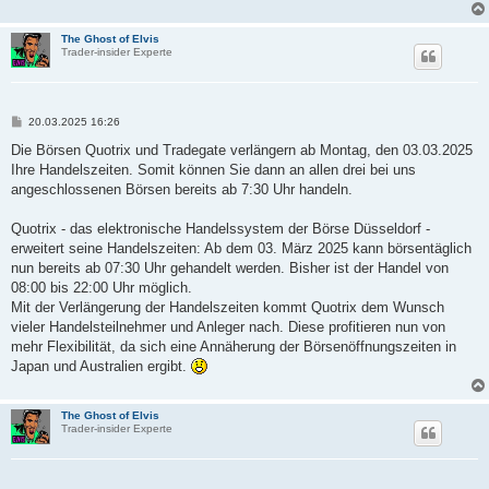
The Ghost of Elvis
Trader-insider Experte
B
20.03.2025 16:26
e
i
Die Börsen Quotrix und Tradegate verlängern ab Montag, den 03.03.2025
t
Ihre Handelszeiten. Somit können Sie dann an allen drei bei uns
r
a
angeschlossenen Börsen bereits ab 7:30 Uhr handeln.
g
Quotrix - das elektronische Handelssystem der Börse Düsseldorf -
erweitert seine Handelszeiten: Ab dem 03. März 2025 kann börsentäglich
nun bereits ab 07:30 Uhr gehandelt werden. Bisher ist der Handel von
08:00 bis 22:00 Uhr möglich.
Mit der Verlängerung der Handelszeiten kommt Quotrix dem Wunsch
vieler Handelsteilnehmer und Anleger nach. Diese profitieren nun von
mehr Flexibilität, da sich eine Annäherung der Börsenöffnungszeiten in
Japan und Australien ergibt.
The Ghost of Elvis
Trader-insider Experte