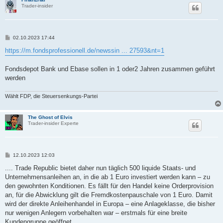
Trader-insider
B
02.10.2023 17:44
e
i
https://m.fondsprofessionell.de/newssin ... 27593&nt=1
t
r
a
Fondsdepot Bank und Ebase sollen in 1 oder2 Jahren zusammen geführt
g
werden
Wählt FDP, die Steuersenkungs-Partei
The Ghost of Elvis
Trader-insider Experte
B
12.10.2023 12:03
e
i
.... Trade Republic bietet daher nun täglich 500 liquide Staats- und
t
Unternehmensanleihen an, in die ab 1 Euro investiert werden kann – zu
r
a
den gewohnten Konditionen. Es fällt für den Handel keine Orderprovision
g
an, für die Abwicklung gilt die Fremdkostenpauschale von 1 Euro. Damit
wird der direkte Anleihenhandel in Europa – eine Anlageklasse, die bisher
nur wenigen Anlegern vorbehalten war – erstmals für eine breite
Kundengruppe geöffnet....