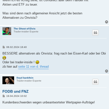
Wenn ich es richtig sehe, ist comdirect aber beim Handel mit
g
Aktien und ETF zu teuer.
Was sind denn nach allgemeiner Ansicht jetzt die besten
Alternativen zu Onvista?
The Ghost of Elvis
Trader-insider Experte
B
08.02.2024 18:40
e
i
BESSERE alternativen als Onvista: frag nach bei Eisen-Karl oder bei Obi
t
r
a
Oder bei trader-inside !
g
zb hier auf
seite 11 von d. thread
lloyd bankfein
Trader-insider Experte
FODB und FNZ
B
19.04.2024 10:02
e
i
Kundenbeschwerden wegen unbeantworteter Wertpapier-Aufträge!
t
r