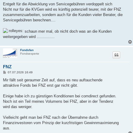
Entgelt für die Abwicklung von Servicegebühren verdoppelt sich
Nicht nur für die KVGen wird es künftig potenziell teurer, mit der FNZ
zusammenzuarbeiten, sondern auch für die Kunden vieler Berater, die
Servicegebühren berechnen....
schaun mer mal, ob nicht doch was an die Kunden
weitergegeben wird ...............
Fondsfan
Fondsexperte
FNZ
B
07.07.2026 16:49
e
i
Mir fällt seit geraumer Zeit auf, dass es neu auftauchende
t
attraktive Fonds bei FNZ erst gar nicht gibt.
r
a
g
Einige habe ich zu günstigen Konditionen bei comdirect gefunden.
Noch ist ein Teil meines Volumens bei FNZ, aber in der Tendenz
wird das weniger.
Vielleicht geht man bei FNZ nach der Übernahme durch
Finanzinvestoren vom Prinzip der kurzfristigen Gewinnmaximierung
aus.