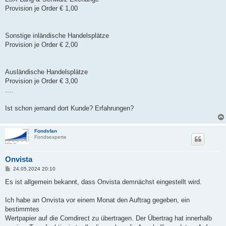
Provision je Order € 1,00
Sonstige inländische Handelsplätze
Provision je Order € 2,00
Ausländische Handelsplätze
Provision je Order € 3,00
....
Ist schon jemand dort Kunde? Erfahrungen?
Fondsfan
Fondsexperte
Onvista
B
24.05.2024 20:10
e
i
Es ist allgemein bekannt, dass Onvista demnächst eingestellt wird.
t
r
a
Ich habe an Onvista vor einem Monat den Auftrag gegeben, ein
g
bestimmtes
Wertpapier auf die Comdirect zu übertragen. Der Übertrag hat innerhalb