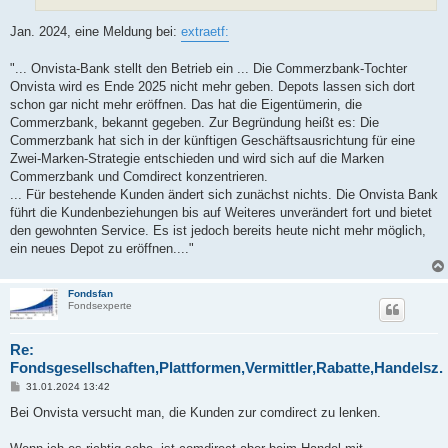
Jan. 2024, eine Meldung bei:
extraetf:
"... Onvista-Bank stellt den Betrieb ein ... Die Commerzbank-Tochter
Onvista wird es Ende 2025 nicht mehr geben. Depots lassen sich dort
schon gar nicht mehr eröffnen. Das hat die Eigentümerin, die
Commerzbank, bekannt gegeben. Zur Begründung heißt es: Die
Commerzbank hat sich in der künftigen Geschäftsausrichtung für eine
Zwei-Marken-Strategie entschieden und wird sich auf die Marken
Commerzbank und Comdirect konzentrieren.
... Für bestehende Kunden ändert sich zunächst nichts. Die Onvista Bank
führt die Kundenbeziehungen bis auf Weiteres unverändert fort und bietet
den gewohnten Service. Es ist jedoch bereits heute nicht mehr möglich,
ein neues Depot zu eröffnen...."
Fondsfan
Fondsexperte
Re:
Fondsgesellschaften,Plattformen,Vermittler,Rabatte,Handelsz.
B
31.01.2024 13:42
e
i
Bei Onvista versucht man, die Kunden zur comdirect zu lenken.
t
r
a