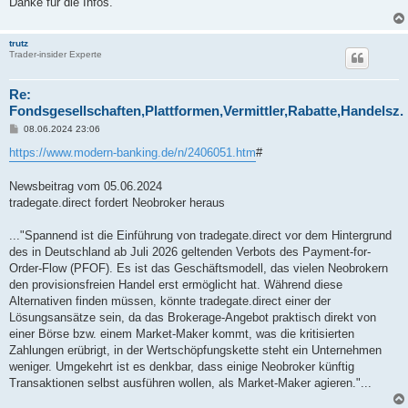
Danke für die Infos.
g
trutz
Trader-insider Experte
Re:
Fondsgesellschaften,Plattformen,Vermittler,Rabatte,Handelsz.
B
08.06.2024 23:06
e
i
https://www.modern-banking.de/n/2406051.htm
#
t
r
a
Newsbeitrag vom 05.06.2024
g
tradegate.direct fordert Neobroker heraus
..."Spannend ist die Einführung von tradegate.direct vor dem Hintergrund
des in Deutschland ab Juli 2026 geltenden Verbots des Payment-for-
Order-Flow (PFOF). Es ist das Geschäftsmodell, das vielen Neobrokern
den provisionsfreien Handel erst ermöglicht hat. Während diese
Alternativen finden müssen, könnte tradegate.direct einer der
Lösungsansätze sein, da das Brokerage-Angebot praktisch direkt von
einer Börse bzw. einem Market-Maker kommt, was die kritisierten
Zahlungen erübrigt, in der Wertschöpfungskette steht ein Unternehmen
weniger. Umgekehrt ist es denkbar, dass einige Neobroker künftig
Transaktionen selbst ausführen wollen, als Market-Maker agieren."...