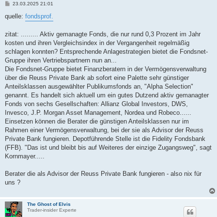
B
23.03.2025 21:01
e
i
quelle:
fondsprof.
t
r
a
zitat: ......... Aktiv gemanagte Fonds, die nur rund 0,3 Prozent im Jahr
g
kosten und ihren Vergleichsindex in der Vergangenheit regelmäßig
schlagen konnten? Entsprechende Anlagestrategien bietet die Fondsnet-
Gruppe ihren Vertriebspartnern nun an...
Die Fondsnet-Gruppe bietet Finanzberatern in der Vermögensverwaltung
über die Reuss Private Bank ab sofort eine Palette sehr günstiger
Anteilsklassen ausgewählter Publikumsfonds an, "Alpha Selection"
genannt. Es handelt sich aktuell um ein gutes Dutzend aktiv gemanagter
Fonds von sechs Gesellschaften: Allianz Global Investors, DWS,
Invesco, J.P. Morgan Asset Management, Nordea und Robeco......
Einsetzen können die Berater die günstigen Anteilsklassen nur im
Rahmen einer Vermögensverwaltung, bei der sie als Advisor der Reuss
Private Bank fungieren. Depotführende Stelle ist die Fidelity Fondsbank
(FFB). "Das ist und bleibt bis auf Weiteres der einzige Zugangsweg", sagt
Kornmayer.....
Berater die als Advisor der Reuss Private Bank fungieren - also nix für
uns ?
The Ghost of Elvis
Trader-insider Experte