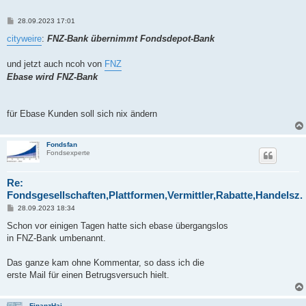
B
28.09.2023 17:01
e
i
cityweire
:
FNZ-Bank übernimmt Fondsdepot-Bank
t
r
a
und jetzt auch ncoh von
FNZ
g
Ebase wird FNZ-Bank
für Ebase Kunden soll sich nix ändern
Fondsfan
Fondsexperte
Re:
Fondsgesellschaften,Plattformen,Vermittler,Rabatte,Handelsz.
B
28.09.2023 18:34
e
i
Schon vor einigen Tagen hatte sich ebase übergangslos
t
in FNZ-Bank umbenannt.
r
a
g
Das ganze kam ohne Kommentar, so dass ich die
erste Mail für einen Betrugsversuch hielt.
FinanzHai