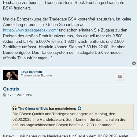
Exchange zur neuen... Tradegate Berlin Stock Exchange (Tradegate
BSX) fusioniert.
Um die Echtzeitkurse der Tradegate BSX kostenfrei abzurufen, ist keine
Anmeldung erforderlich. Gehen Sie einfach auf
https://www.tradegatebsx.com/
und schon erhalten Sie Zugang zu den
Preisen des großen Produktuniversums, das aktuell mehr als 9.500
Aktien und ETPs, 6.800 Anleihen, 1.900 Investmentfonds und 2.900
Zertifikate umfasst. Handeln können Sie von 7:30 bis 22:00 Uhr ohne
Börsenentgelte. Das Handelssystem der Tradegate BSX vermeidet
effektiv Teilausführungen..."
lloyd bankfein
Trader-insider Experte
Quotrix
B
17.02.2026 19:43
e
i
t
The Ghost of Elvis
hat geschrieben:
r
a
Die Börsen Quotrix und Tradegate verlängern ab Montag, den
g
03.03.2025 Ihre Handelszeiten. Somit können Sie dann an allen drei
bei uns angeschlossenen Börsen bereits ab 7:30 Uhr handeln.
flatex: ... wir haben gute Neuigkeiten für Sie! Ab dem 02.02.2026 endet