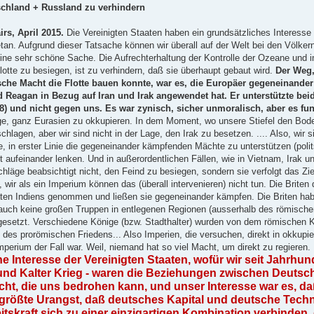
chland + Russland zu verhindern
rs, April 2015.
Die Vereinigten Staaten haben ein grundsätzliches Interesse –
an. Aufgrund dieser Tatsache können wir überall auf der Welt bei den Völkern 
 eine sehr schöne Sache. Die Aufrechterhaltung der Kontrolle der Ozeane und i
otte zu besiegen, ist zu verhindern, daß sie überhaupt gebaut wird.
Der Weg,
sche Macht die Flotte bauen konnte, war es, die Europäer gegeneinander
ld Reagan in Bezug auf Iran und Irak angewendet hat. Er unterstützte bei
8) und nicht gegen uns. Es war zynisch, sicher unmoralisch, aber es fun
Lage, ganz Eurasien zu okkupieren. In dem Moment, wo unsere Stiefel den Bode
lagen, aber wir sind nicht in der Lage, den Irak zu besetzen. .... Also, wir si
age, in erster Linie die gegeneinander kämpfenden Mächte zu unterstützen (polits
 aufeinander lenken. Und in außerordentlichen Fällen, wie in Vietnam, Irak u
chläge beabsichtigt nicht, den Feind zu besiegen, sondern sie verfolgt das Z
 wir als ein Imperium können das (überall intervenieren) nicht tun. Die Brite
aten Indiens genommen und ließen sie gegeneinander kämpfen. Die Briten habe
en auch keine großen Truppen in entlegenen Regionen (ausserhalb des römisch
ngesetzt. Verschiedene Könige (bzw. Stadthalter) wurden von dem römischen K
g des prorömischen Friedens... Also Imperien, die versuchen, direkt in okkupi
Imperium der Fall war. Weil, niemand hat so viel Macht, um direkt zu regier
che Interesse der Vereinigten Staaten, wofür wir seit Jahrhun
g und Kalter Krieg - waren die Beziehungen zwischen Deuts
acht, die uns bedrohen kann, und unser Interesse war es, da
ie größte Urangst, daß deutsches Kapital und deutsche Tech
tskraft sich zu einer einzigartigen Kombination verbinden,