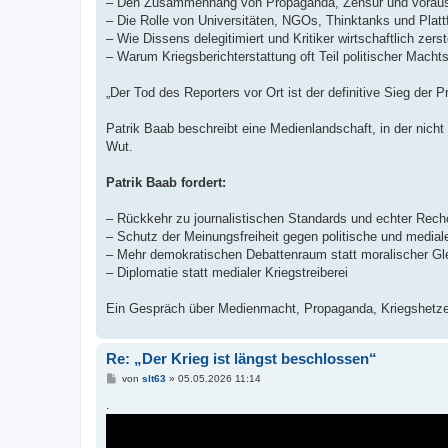
– Den Zusammenhang von Propaganda, Zensur und vorau
– Die Rolle von Universitäten, NGOs, Thinktanks und Plat
– Wie Dissens delegitimiert und Kritiker wirtschaftlich zers
– Warum Kriegsberichterstattung oft Teil politischer Machts
„Der Tod des Reporters vor Ort ist der definitive Sieg der 
Patrik Baab beschreibt eine Medienlandschaft, in der nicht
Wut.
Patrik Baab fordert:
– Rückkehr zu journalistischen Standards und echter Rech
– Schutz der Meinungsfreiheit gegen politische und medi
– Mehr demokratischen Debattenraum statt moralischer Gl
– Diplomatie statt medialer Kriegstreiberei
Ein Gespräch über Medienmacht, Propaganda, Kriegshetze 
Re: „Der Krieg ist längst beschlossen“
B
von
slt63
»
05.05.2026 11:14
e
i
.
t
r
a