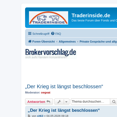
Traderinside.de
Das beste Forum über Fonds und Ch
Schnellzugriff
FAQ
Foren-Übersicht
Allgemeines
Private Gespräche und all
„Der Krieg ist längst beschlossen“
Moderator:
oegeat
Antworten
„Der Krieg ist längst beschlossen“
B
von
slt63
»
04.05.2026 09:18