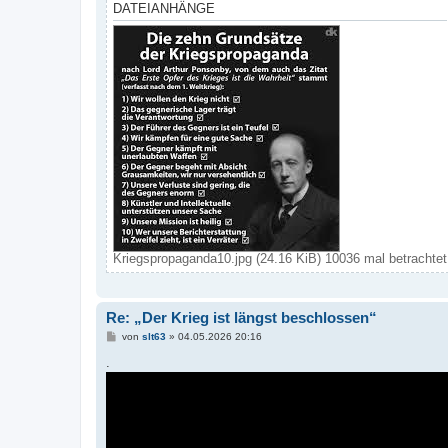
DATEIANHÄNGE
Kriegspropaganda10.jpg (24.16 KiB) 10036 mal betrachtet
Re: „Der Krieg ist längst beschlossen“
B
von
slt63
»
04.05.2026 20:16
e
i
.
t
r
a
g