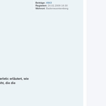
Beiträge:
4943
Registriert:
24.02.2009 16:30
Wohnort:
Badenwuerttemberg
letic erläutert, wie
ht, die die