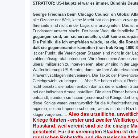
STRATFOR: US-Hauptziel war es immer, Bündnis Deuts
George Friedman beim Chicago Council on Global Affai
alle Ozeane der Welt, keine Macht hat das jemals zuvor get
Ihrerseits sind nicht in der Lage, uns anzugreifen. Das ist
Fundament unserer Macht. Der beste Weg, die feindliche Fl
gegangen sind, um sicherzustellen, daß keine europäi
Die Politik, die ich empfehlen würde, ist die, die Rona
daß sie gegeneinander kämpften (Iran-Irak-Krieg 1980-8
ist der Punkt: die Vereinigeten Staaten sind nicht in der 
zahlenmässig total unterlegen. Wir können eine Armee zersch
überall militärisch zu intervenieren, aber wir sind in der L
Waffenlieferung) US-Berater, damit sie Ihre Aufmerksamkeit
Präventivschlägen intervenieren. Die Taktik der Präventivs
Gleichgewicht zu bringen..... Aber Sie haben absolut Recht,
nicht besetzt, sie haben einfach damals die einzelnen Sta
bei der indischen Armee installiert. Die alten Römer hab
entsandt, sondern sie haben (prorömische) Könige dort ei
diese Könige waren verantwortlich für die Aufrechterhaltun
regieren, solche Imperien scheitern, wie es mit dem Nazi-
Also das urzeitliche, urweltli
klüger vorgehen.....
Kriege führten - erster und zweiter Weltkrie
Russland, weil vereint sind sie die einzige M
geschieht. Für die vereinigten Staaten ist d
russischen Rohstoffe und die russische Arbei