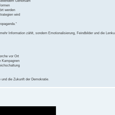
seilendem Gehorsam
tformen
tört werden
trategien wird
Propaganda.“
 mehr Information zählt, sondern Emotionalisierung, Feindbilder und die Lenku
erche vor Ort
ale Kampagnen
eichschaltung
und die Zukunft der Demokratie.