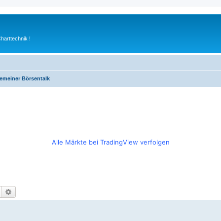
arttechnik !
gemeiner Börsentalk
Alle Märkte bei TradingView verfolgen
Suche
Erweiterte Suche