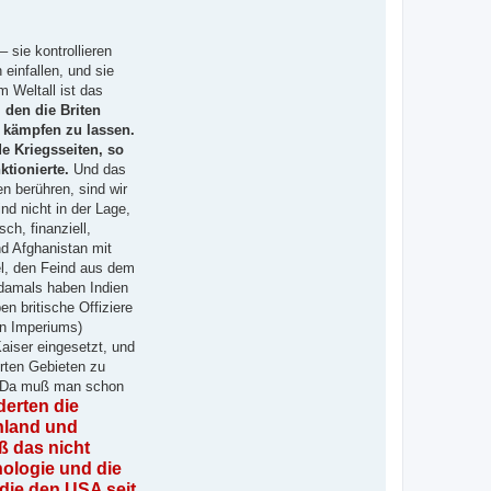
 sie kontrollieren
einfallen, und sie
m Weltall ist das
 den die Briten
 kämpfen zu lassen.
de Kriegsseiten, so
ktionierte.
Und das
n berühren, sind wir
nd nicht in der Lage,
ch, finanziell,
nd Afghanistan mit
iel, den Feind aus dem
n damals haben Indien
n britische Offiziere
en Imperiums)
aiser eingesetzt, und
erten Gebieten zu
en. Da muß man schon
derten die
chland und
ß das nicht
nologie und die
 die den USA seit