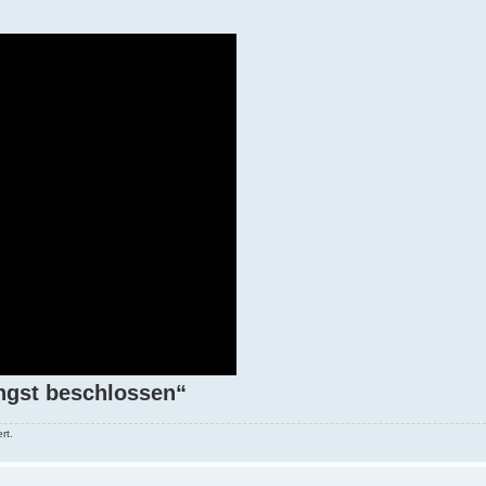
ängst beschlossen“
rt.