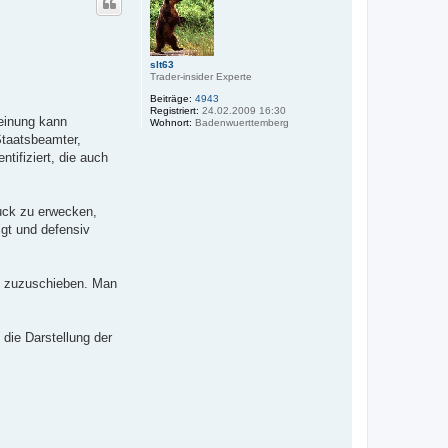
h
o
b
e
n
slt63
Trader-insider Experte
Beiträge:
4943
Registriert:
24.02.2009 16:30
Meinung kann
Wohnort:
Badenwuerttemberg
Staatsbeamter,
tifiziert, die auch
ruck zu erwecken,
igt und defensiv
te zuzuschieben. Man
die Darstellung der