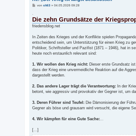
B
von
slt63
»
04.05.2026 09:28
e
i
.
t
Die zehn Grundsätze der Kriegspr
r
a
friedensblog.net
g
In Zeiten des Krieges und der Konflikte spielen Propagand
entscheidend sein, um Unterstützung für einen Krieg zu gew
Politiker, Schriftsteller und Pazifist (1871 – 1946), hat i
heute noch erstaunlich relevant sind:
1. Wir wollen den Krieg nicht:
Dieser erste Grundsatz ist
dass der Krieg eine unvermeidliche Reaktion auf die Aggre
dargestellt werden.
2. Das andere Lager trägt die Verantwortung:
In der Kri
betont, wie aggressiv und provokativ der Gegner ist, um da
3. Deren Führer sind Teufel:
Die Dämonisierung der Führun
Gegner als böse und grausam wird versucht, die eigene Sei
4. Wir kämpfen für eine Gute Sache:
...
[…]