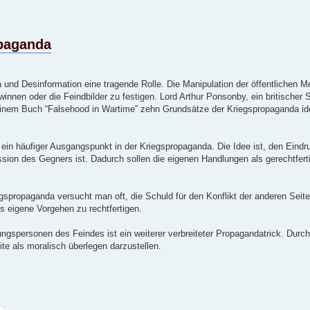
opaganda
a und Desinformation eine tragende Rolle. Die Manipulation der öffentlichen 
innen oder die Feindbilder zu festigen. Lord Arthur Ponsonby, ein britischer 
n seinem Buch “Falsehood in Wartime” zehn Grundsätze der Kriegspropaganda iden
 ein häufiger Ausgangspunkt in der Kriegspropaganda. Die Idee ist, den Eind
ssion des Gegners ist. Dadurch sollen die eigenen Handlungen als gerechtfert
egspropaganda versucht man oft, die Schuld für den Konflikt der anderen Sei
s eigene Vorgehen zu rechtfertigen.
gspersonen des Feindes ist ein weiterer verbreiteter Propagandatrick. Durch 
te als moralisch überlegen darzustellen.