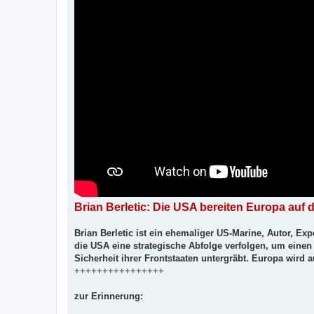
g
Brian Berletic: Die USA bereiten Europa auf 
Brian Berletic ist ein ehemaliger US-Marine, Autor, Exp
die USA eine strategische Abfolge verfolgen, um einen
Sicherheit ihrer Frontstaaten untergräbt. Europa wird a
++++++++++++++++
zur Erinnerung: