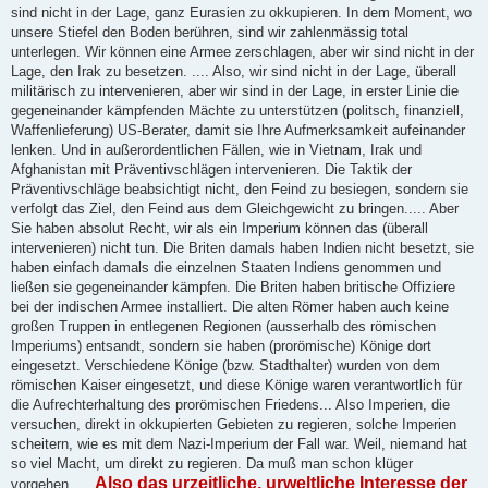
sind nicht in der Lage, ganz Eurasien zu okkupieren. In dem Moment, wo
unsere Stiefel den Boden berühren, sind wir zahlenmässig total
unterlegen. Wir können eine Armee zerschlagen, aber wir sind nicht in der
Lage, den Irak zu besetzen. .... Also, wir sind nicht in der Lage, überall
militärisch zu intervenieren, aber wir sind in der Lage, in erster Linie die
gegeneinander kämpfenden Mächte zu unterstützen (politsch, finanziell,
Waffenlieferung) US-Berater, damit sie Ihre Aufmerksamkeit aufeinander
lenken. Und in außerordentlichen Fällen, wie in Vietnam, Irak und
Afghanistan mit Präventivschlägen intervenieren. Die Taktik der
Präventivschläge beabsichtigt nicht, den Feind zu besiegen, sondern sie
verfolgt das Ziel, den Feind aus dem Gleichgewicht zu bringen..... Aber
Sie haben absolut Recht, wir als ein Imperium können das (überall
intervenieren) nicht tun. Die Briten damals haben Indien nicht besetzt, sie
haben einfach damals die einzelnen Staaten Indiens genommen und
ließen sie gegeneinander kämpfen. Die Briten haben britische Offiziere
bei der indischen Armee installiert. Die alten Römer haben auch keine
großen Truppen in entlegenen Regionen (ausserhalb des römischen
Imperiums) entsandt, sondern sie haben (prorömische) Könige dort
eingesetzt. Verschiedene Könige (bzw. Stadthalter) wurden von dem
römischen Kaiser eingesetzt, und diese Könige waren verantwortlich für
die Aufrechterhaltung des prorömischen Friedens... Also Imperien, die
versuchen, direkt in okkupierten Gebieten zu regieren, solche Imperien
scheitern, wie es mit dem Nazi-Imperium der Fall war. Weil, niemand hat
so viel Macht, um direkt zu regieren. Da muß man schon klüger
Also das urzeitliche, urweltliche Interesse der
vorgehen.....