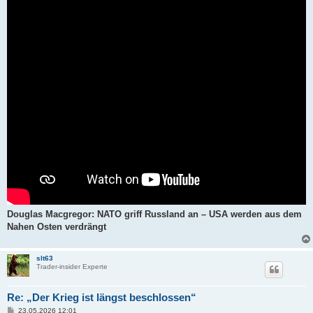
a
g
Douglas Macgregor: NATO griff Russland an – USA werden aus dem
Nahen Osten verdrängt
slt63
Trader-insider Experte
Re: „Der Krieg ist längst beschlossen“
B
23.05.2026 12:01