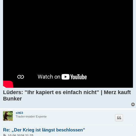
g
Lüders: "Ihr kapiert es einfach nicht" | Merz kauft
Bunker
slt63
Trader-insider Experte
Re: „Der Krieg ist längst beschlossen“
B
10.06.2026 21:25