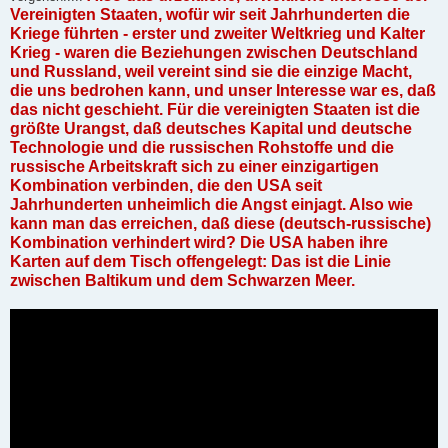
Vereinigten Staaten, wofür wir seit Jahrhunderten die
Kriege führten - erster und zweiter Weltkrieg und Kalter
Krieg - waren die Beziehungen zwischen Deutschland
und Russland, weil vereint sind sie die einzige Macht,
die uns bedrohen kann, und unser Interesse war es, daß
das nicht geschieht. Für die vereinigten Staaten ist die
größte Urangst, daß deutsches Kapital und deutsche
Technologie und die russischen Rohstoffe und die
russische Arbeitskraft sich zu einer einzigartigen
Kombination verbinden, die den USA seit
Jahrhunderten unheimlich die Angst einjagt. Also wie
kann man das erreichen, daß diese (deutsch-russische)
Kombination verhindert wird? Die USA haben ihre
Karten auf dem Tisch offengelegt: Das ist die Linie
zwischen Baltikum und dem Schwarzen Meer.