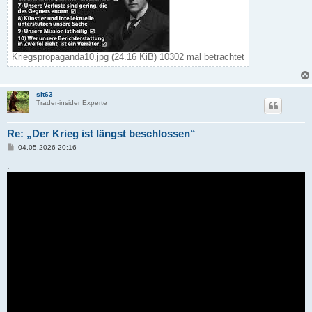
Kriegspropaganda10.jpg (24.16 KiB) 10302 mal betrachtet
slt63
Trader-insider Experte
Re: „Der Krieg ist längst beschlossen“
B
04.05.2026 20:16
e
i
.
t
r
a
g