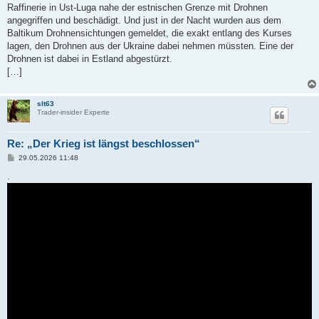
Raffinerie in Ust-Luga nahe der estnischen Grenze mit Drohnen
angegriffen und beschädigt. Und just in der Nacht wurden aus dem
Baltikum Drohnensichtungen gemeldet, die exakt entlang des Kurses
lagen, den Drohnen aus der Ukraine dabei nehmen müssten. Eine der
Drohnen ist dabei in Estland abgestürzt.
[…]
slt63
Trader-insider Experte
Re: „Der Krieg ist längst beschlossen“
B
29.05.2026 11:48
e
i
.
t
r
a
g