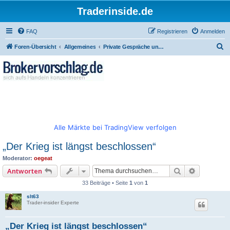
Traderinside.de
FAQ
Registrieren
Anmelden
S
Foren-Übersicht
Allgemeines
Private Gespräche und allgemeiner Börsentalk
u
c
h
e
Alle Märkte bei TradingView verfolgen
„Der Krieg ist längst beschlossen“
Moderator:
oegeat
Suche
Erweitert
Antworten
33 Beiträge • Seite
1
von
1
slt63
Trader-insider Experte
„Der Krieg ist längst beschlossen“