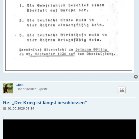
slt63
Trader-insider Experte
Re: „Der Krieg ist längst beschlossen“
B
01.06.2026 08:34
e
i
.
t
r
a
g