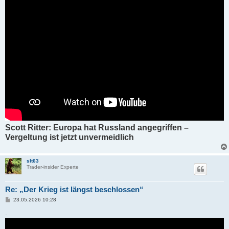
Scott Ritter: Europa hat Russland angegriffen –
Vergeltung ist jetzt unvermeidlich
slt63
Trader-insider Experte
Re: „Der Krieg ist längst beschlossen“
B
23.05.2026 10:28
e
i
.
t
r