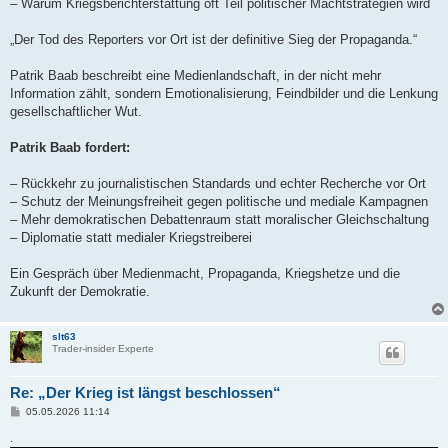
– Warum Kriegsberichterstattung oft Teil politischer Machtstrategien wird
„Der Tod des Reporters vor Ort ist der definitive Sieg der Propaganda.“
Patrik Baab beschreibt eine Medienlandschaft, in der nicht mehr
Information zählt, sondern Emotionalisierung, Feindbilder und die Lenkung
gesellschaftlicher Wut.
Patrik Baab fordert:
– Rückkehr zu journalistischen Standards und echter Recherche vor Ort
– Schutz der Meinungsfreiheit gegen politische und mediale Kampagnen
– Mehr demokratischen Debattenraum statt moralischer Gleichschaltung
– Diplomatie statt medialer Kriegstreiberei
Ein Gespräch über Medienmacht, Propaganda, Kriegshetze und die
Zukunft der Demokratie.
slt63
Trader-insider Experte
Re: „Der Krieg ist längst beschlossen“
B
05.05.2026 11:14
e
i
.
t