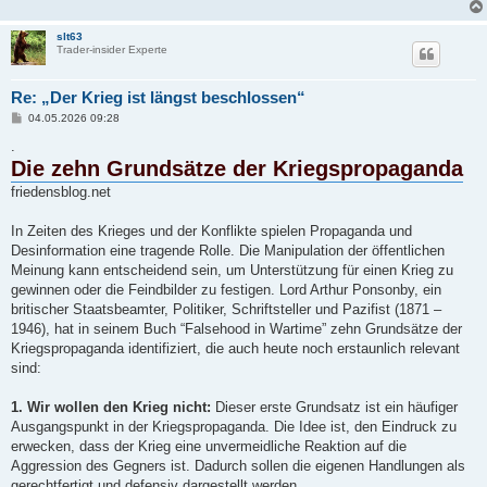
slt63
Trader-insider Experte
Re: „Der Krieg ist längst beschlossen“
B
04.05.2026 09:28
e
i
.
t
Die zehn Grundsätze der Kriegspropaganda
r
a
friedensblog.net
g
In Zeiten des Krieges und der Konflikte spielen Propaganda und
Desinformation eine tragende Rolle. Die Manipulation der öffentlichen
Meinung kann entscheidend sein, um Unterstützung für einen Krieg zu
gewinnen oder die Feindbilder zu festigen. Lord Arthur Ponsonby, ein
britischer Staatsbeamter, Politiker, Schriftsteller und Pazifist (1871 –
1946), hat in seinem Buch “Falsehood in Wartime” zehn Grundsätze der
Kriegspropaganda identifiziert, die auch heute noch erstaunlich relevant
sind:
1. Wir wollen den Krieg nicht:
Dieser erste Grundsatz ist ein häufiger
Ausgangspunkt in der Kriegspropaganda. Die Idee ist, den Eindruck zu
erwecken, dass der Krieg eine unvermeidliche Reaktion auf die
Aggression des Gegners ist. Dadurch sollen die eigenen Handlungen als
gerechtfertigt und defensiv dargestellt werden.