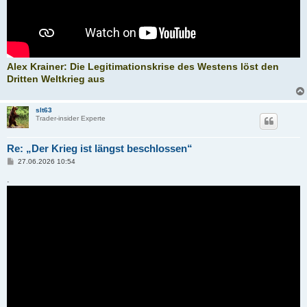
Alex Krainer: Die Legitimationskrise des Westens löst den
Dritten Weltkrieg aus
slt63
Trader-insider Experte
Re: „Der Krieg ist längst beschlossen“
B
27.06.2026 10:54
e
i
.
t
r
a
g