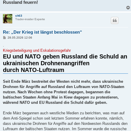
Russland feuern!
slt63
Trader-insider Experte
Re: „Der Krieg ist längst beschlossen“
B
28.05.2026 12:06
e
i
.
t
Kriegsbeteiligung und Eskalationsgefahr
r
EU und NATO geben Russland die Schuld an
a
g
ukrainischen Drohnenangriffen
durch NATO-Luftraum
Seit Ende März bestreitet der Westen nicht mehr, dass ukrainische
Drohnen für Angriffe auf Russland den Luftraum von NATO-Staaten
nutzen. Nach Wochen ohne Protest dagegen, begannen die
baltischen Staaten Anfang Mai in Kiew dagegen zu protestieren,
während NATO und EU Russland die Schuld dafür geben.
Ende März begannen auch westliche Medien zu berichten, was man auf
dem Anti-Spiegel schon seit letztem Sommer erfahren konnte, nämlich,
dass ukrainische Drohnen für Angriffe auf den Nordwesten Russlands den
Luftraum der baltischen Staaten nutzen. Im Sommer wurde die russische