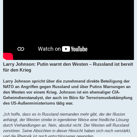
Larry Johnson: Putin warnt den Westen – Russland ist bereit
für den Krieg
Larry Johnson spricht über die zunehmend direkte Beteiligung der
NATO an Angriffen gegen Russland und über Putins Warnungen an
den Westen vor einem Krieg. Johnson ist ein ehemaliger CIA-
Geheimdienstanalyst, der auch im Büro für Terrorismusbekämpfung
des US-Außenministeriums tätig war.
„Ich hoffe, dass es in Russland niemanden mehr gibt, der der Illusion
anhängt, der Westen strebe in irgendeiner Weise eine friedliche Lösung
durch Verhandlungen an. Nein, absolut nicht. Der Westen will Russland
zerstören. Seine Absichten in dieser Hinsicht haben sich noch verstärkt,
und die Rhetorik ist noch entschlossener geworden.