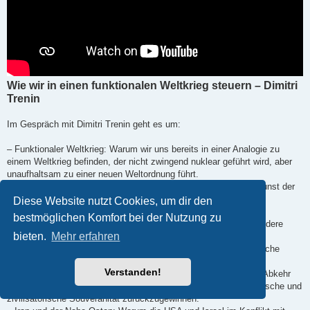
Wie wir in einen funktionalen Weltkrieg steuern – Dimitri
Trenin
Im Gespräch mit Dimitri Trenin geht es um:
– Funktionaler Weltkrieg: Warum wir uns bereits in einer Analogie zu
einem Weltkrieg befinden, der nicht zwingend nuklear geführt wird, aber
unaufhaltsam zu einer neuen Weltordnung führt.
– Die Blindheit der Eliten: Warum westliche „Frontmänner“ die Kunst der
Staatskunst verlernt haben und durch Provokationen gegenüber
Diese Website nutzt Cookies, um dir den
Atommächten ihre eigene Existenz aufs Spiel setzen.
bestmöglichen Komfort bei der Nutzung zu
– Vassallentum vs. Souveränität: Warum Europa – und insbesondere
bieten.
Mehr erfahren
Deutschland – seine strategische Autonomie zugunsten der US-
Hegemonie aufgegeben hat und nun den Preis für die wirtschaftliche
Destabilisierung zahlt.
Verstanden!
– Russlands innere Konsolidierung: Wie die Sanktionen und die Abkehr
vom Westen Russland dazu gezwungen haben, seine technologische und
zivilisatorische Souveränität zurückzugewinnen.