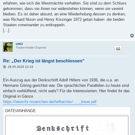
erfahren, wie sich die Westmächte verhalten. Sie sind zu dem Schluss
gekommen, dass sie ihnen nur widerstehen können, wenn sie vereint
bleiben. Es ist daher absurd, an eine Wiederholung dessen zu denken,
was Richard Nixon und Henry Kissinger 1972 getan haben: die beiden
Staaten voneinander zu entkoppeln.
[…]
slt63
Trader-insider Experte
Re: „Der Krieg ist längst beschlossen“
B
29.05.2026 22:19
e
i
.
t
Ein Auszug aus der Denkschrift Adolf Hitlers von 1936, die u.a. an
r
a
Hermann Göring gerichtet war. Die sprachlichen Parallelen zu heute sind
g
einfach verblüffend, nicht wahr? Für die Interessierten: Hier findet ihr das
Original in Gänze
https://www.ifz-muenchen.de/heftarchiv/ ... _treue.pdf
DATEIANHÄNGE