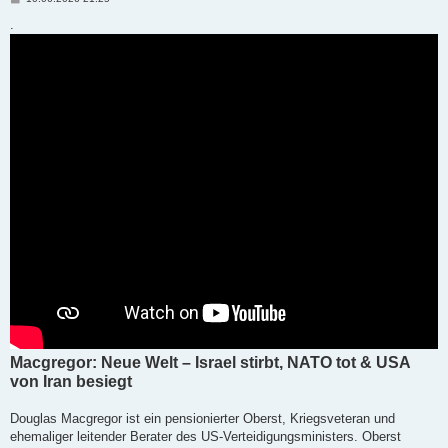
e
i
.
t
r
a
g
Macgregor: Neue Welt – Israel stirbt, NATO tot & USA
von Iran besiegt
Douglas Macgregor ist ein pensionierter Oberst, Kriegsveteran und
ehemaliger leitender Berater des US-Verteidigungsministers. Oberst