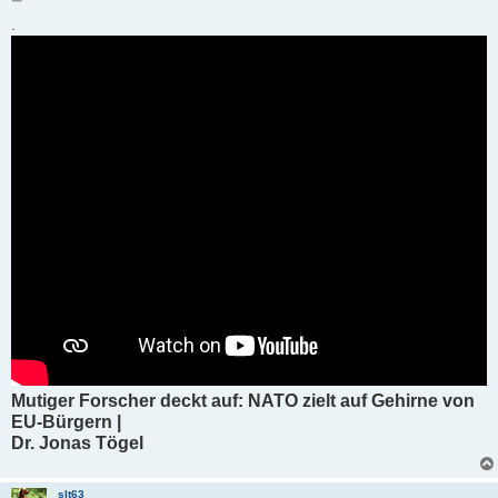
e
i
.
t
r
a
g
Mutiger Forscher deckt auf: NATO zielt auf Gehirne von
EU-Bürgern |
Dr. Jonas Tögel
slt63