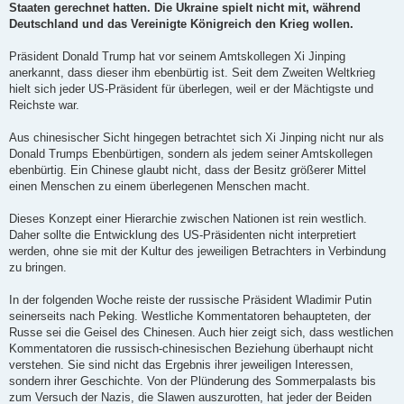
Staaten gerechnet hatten. Die Ukraine spielt nicht mit, während
Deutschland und das Vereinigte Königreich den Krieg wollen.
Präsident Donald Trump hat vor seinem Amtskollegen Xi Jinping
anerkannt, dass dieser ihm ebenbürtig ist. Seit dem Zweiten Weltkrieg
hielt sich jeder US-Präsident für überlegen, weil er der Mächtigste und
Reichste war.
Aus chinesischer Sicht hingegen betrachtet sich Xi Jinping nicht nur als
Donald Trumps Ebenbürtigen, sondern als jedem seiner Amtskollegen
ebenbürtig. Ein Chinese glaubt nicht, dass der Besitz größerer Mittel
einen Menschen zu einem überlegenen Menschen macht.
Dieses Konzept einer Hierarchie zwischen Nationen ist rein westlich.
Daher sollte die Entwicklung des US-Präsidenten nicht interpretiert
werden, ohne sie mit der Kultur des jeweiligen Betrachters in Verbindung
zu bringen.
In der folgenden Woche reiste der russische Präsident Wladimir Putin
seinerseits nach Peking. Westliche Kommentatoren behaupteten, der
Russe sei die Geisel des Chinesen. Auch hier zeigt sich, dass westlichen
Kommentatoren die russisch-chinesischen Beziehung überhaupt nicht
verstehen. Sie sind nicht das Ergebnis ihrer jeweiligen Interessen,
sondern ihrer Geschichte. Von der Plünderung des Sommerpalasts bis
zum Versuch der Nazis, die Slawen auszurotten, hat jeder der Beiden