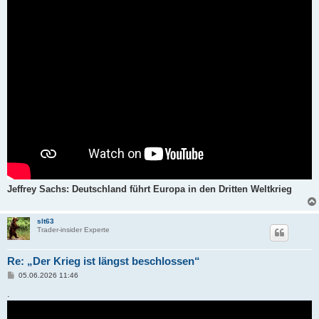
Jeffrey Sachs: Deutschland führt Europa in den Dritten Weltkrieg
slt63
Trader-insider Experte
Re: „Der Krieg ist längst beschlossen“
B
05.06.2026 11:46
e
i
.
t
r
a