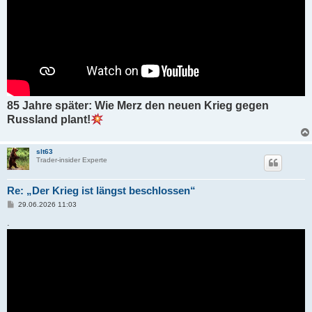
85 Jahre später: Wie Merz den neuen Krieg gegen
Russland plant!
slt63
Trader-insider Experte
Re: „Der Krieg ist längst beschlossen“
B
29.06.2026 11:03
e
i
.
t
r
a
g