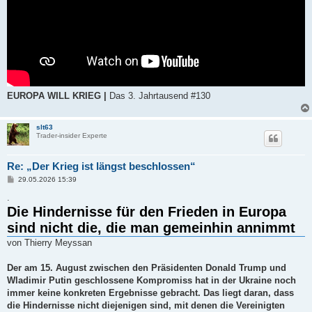
EUROPA WILL KRIEG |
Das 3. Jahrtausend #130
slt63
Trader-insider Experte
Re: „Der Krieg ist längst beschlossen“
B
29.05.2026 15:39
e
i
.
t
Die Hindernisse für den Frieden in Europa
r
a
sind nicht die, die man gemeinhin annimmt
g
von Thierry Meyssan
Der am 15. August zwischen den Präsidenten Donald Trump und
Wladimir Putin geschlossene Kompromiss hat in der Ukraine noch
immer keine konkreten Ergebnisse gebracht. Das liegt daran, dass
die Hindernisse nicht diejenigen sind, mit denen die Vereinigten