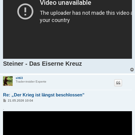
Steiner - Das Eiserne Kreuz
slt63
Trader-insider Experte
Re: „Der Krieg ist längst beschlossen“
B
21.05.2026 10:04
e
i
.
t
r
a
g