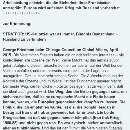
Arbeitsteilung entsteht, die die Sicherheit ihrer Frontstaaten
untergräbt. Europa wird auf einen Krieg mit Russland vorbereitet.
++++++++++++++++
zur Erinnerung:
STRATFOR: US-Hauptziel war es immer, Bündnis Deutschland +
Russland zu verhindern
George Friedman beim Chicago Council on Global Affairs, April
2015.
Die Vereinigten Staaten haben ein grundsätzliches Interesse – sie
kontrollieren alle Ozeane der Welt, keine Macht hat das jemals zuvor
getan. Aufgrund dieser Tatsache können wir überall auf der Welt bei den
Völkern einfallen, und sie Ihrerseits sind nicht in der Lage, uns
anzugreifen. Das ist eine sehr schöne Sache. Die Aufrechterhaltung der
Kontrolle der Ozeane und im Weltall ist das Fundament unserer Macht.
Der beste Weg, die feindliche Flotte zu besiegen, ist zu verhindern, daß
sie überhaupt gebaut wird.
Der Weg, den die Briten gegangen sind, um
sicherzustellen, daß keine europäische Macht die Flotte bauen
konnte, war es, die Europäer gegeneinander kämpfen zu lassen. Die
Politik, die ich empfehlen würde, ist die, die Ronald Reagan in
Bezug auf Iran und Irak angewendet hat. Er unterstützte beide
Kriegsseiten, so daß sie gegeneinander kämpften (Iran-Irak-Krieg
1980-88) und nicht gegen uns. Es war zynisch, sicher unmoralisch,
aber es funktionierte.
Und das ist der Punkt: die Vereinigeten Staaten