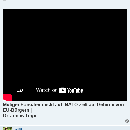
e
i
.
t
r
a
g
Mutiger Forscher deckt auf: NATO zielt auf Gehirne von
EU-Bürgern |
Dr. Jonas Tögel
slt63