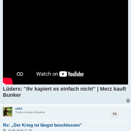
g
Lüders: "Ihr kapiert es einfach nicht" | Merz kauft
Bunker
slt63
Trader-insider Experte
Re: „Der Krieg ist längst beschlossen“
B
10.06.2026 21:25