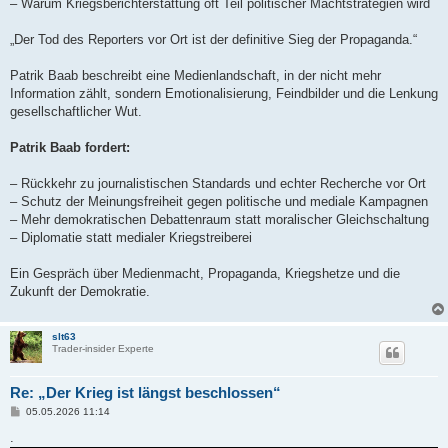
– Warum Kriegsberichterstattung oft Teil politischer Machtstrategien wird
„Der Tod des Reporters vor Ort ist der definitive Sieg der Propaganda.“
Patrik Baab beschreibt eine Medienlandschaft, in der nicht mehr
Information zählt, sondern Emotionalisierung, Feindbilder und die Lenkung
gesellschaftlicher Wut.
Patrik Baab fordert:
– Rückkehr zu journalistischen Standards und echter Recherche vor Ort
– Schutz der Meinungsfreiheit gegen politische und mediale Kampagnen
– Mehr demokratischen Debattenraum statt moralischer Gleichschaltung
– Diplomatie statt medialer Kriegstreiberei
Ein Gespräch über Medienmacht, Propaganda, Kriegshetze und die
Zukunft der Demokratie.
slt63
Trader-insider Experte
Re: „Der Krieg ist längst beschlossen“
B
05.05.2026 11:14
e
i
.
t