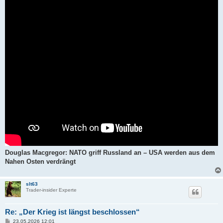
a
g
Douglas Macgregor: NATO griff Russland an – USA werden aus dem
Nahen Osten verdrängt
slt63
Trader-insider Experte
Re: „Der Krieg ist längst beschlossen“
B
23.05.2026 12:01