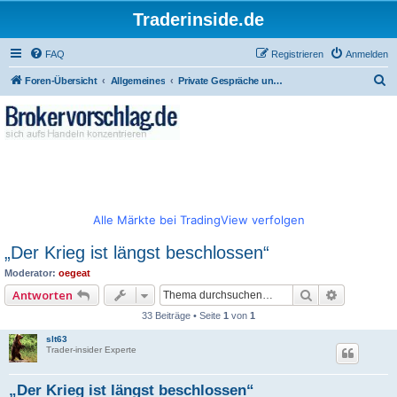
Traderinside.de
FAQ
Registrieren
Anmelden
S
Foren-Übersicht
Allgemeines
Private Gespräche und allgemeiner Börsentalk
u
c
h
e
Alle Märkte bei TradingView verfolgen
„Der Krieg ist längst beschlossen“
Moderator:
oegeat
Suche
Erweitert
Antworten
33 Beiträge • Seite
1
von
1
slt63
Trader-insider Experte
„Der Krieg ist längst beschlossen“