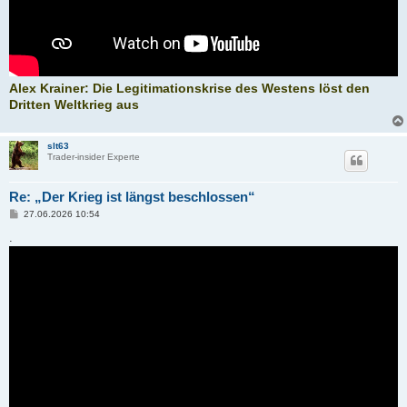
Alex Krainer: Die Legitimationskrise des Westens löst den
Dritten Weltkrieg aus
slt63
Trader-insider Experte
Re: „Der Krieg ist längst beschlossen“
B
27.06.2026 10:54
e
i
.
t
r
a
g