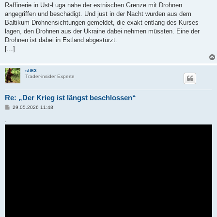
Raffinerie in Ust-Luga nahe der estnischen Grenze mit Drohnen
angegriffen und beschädigt. Und just in der Nacht wurden aus dem
Baltikum Drohnensichtungen gemeldet, die exakt entlang des Kurses
lagen, den Drohnen aus der Ukraine dabei nehmen müssten. Eine der
Drohnen ist dabei in Estland abgestürzt.
[…]
slt63
Trader-insider Experte
Re: „Der Krieg ist längst beschlossen“
B
29.05.2026 11:48
e
i
.
t
r
a
g