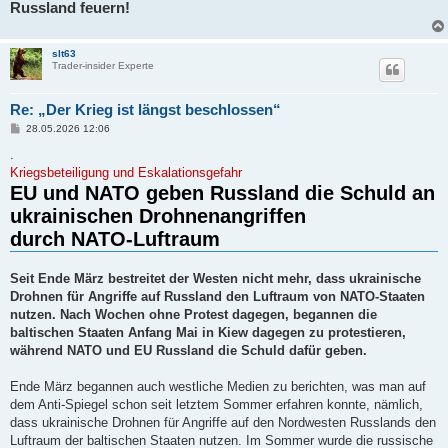
Russland feuern!
slt63
Trader-insider Experte
Re: „Der Krieg ist längst beschlossen“
B
28.05.2026 12:06
e
i
.
t
Kriegsbeteiligung und Eskalationsgefahr
r
EU und NATO geben Russland die Schuld an
a
g
ukrainischen Drohnenangriffen
durch NATO-Luftraum
Seit Ende März bestreitet der Westen nicht mehr, dass ukrainische
Drohnen für Angriffe auf Russland den Luftraum von NATO-Staaten
nutzen. Nach Wochen ohne Protest dagegen, begannen die
baltischen Staaten Anfang Mai in Kiew dagegen zu protestieren,
während NATO und EU Russland die Schuld dafür geben.
Ende März begannen auch westliche Medien zu berichten, was man auf
dem Anti-Spiegel schon seit letztem Sommer erfahren konnte, nämlich,
dass ukrainische Drohnen für Angriffe auf den Nordwesten Russlands den
Luftraum der baltischen Staaten nutzen. Im Sommer wurde die russische