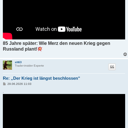
85 Jahre später: Wie Merz den neuen Krieg gegen
Russland plant!
slt63
Trader-insider Experte
Re: „Der Krieg ist längst beschlossen“
B
29.06.2026 11:03
e
i
.
t
r
a
g