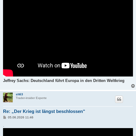
Jeffrey Sachs: Deutschland führt Europa in den Dritten Weltkrieg
slt63
Trader-insider Experte
Re: „Der Krieg ist längst beschlossen“
B
05.06.2026 11:46
e
i
.
t
r
a