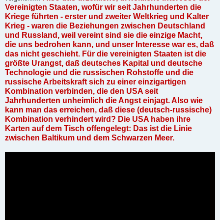
Vereinigten Staaten, wofür wir seit Jahrhunderten die
Kriege führten - erster und zweiter Weltkrieg und Kalter
Krieg - waren die Beziehungen zwischen Deutschland
und Russland, weil vereint sind sie die einzige Macht,
die uns bedrohen kann, und unser Interesse war es, daß
das nicht geschieht. Für die vereinigten Staaten ist die
größte Urangst, daß deutsches Kapital und deutsche
Technologie und die russischen Rohstoffe und die
russische Arbeitskraft sich zu einer einzigartigen
Kombination verbinden, die den USA seit
Jahrhunderten unheimlich die Angst einjagt. Also wie
kann man das erreichen, daß diese (deutsch-russische)
Kombination verhindert wird? Die USA haben ihre
Karten auf dem Tisch offengelegt: Das ist die Linie
zwischen Baltikum und dem Schwarzen Meer.