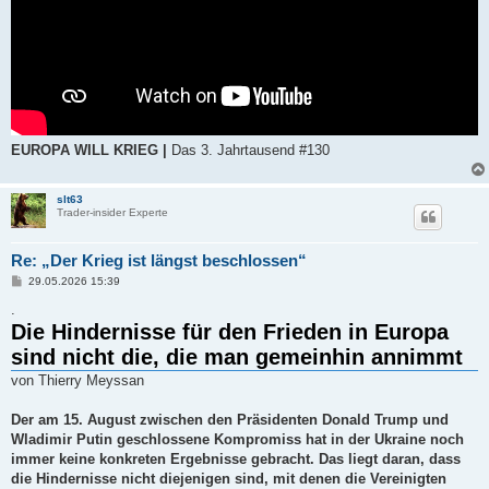
EUROPA WILL KRIEG |
Das 3. Jahrtausend #130
slt63
Trader-insider Experte
Re: „Der Krieg ist längst beschlossen“
B
29.05.2026 15:39
e
i
.
t
Die Hindernisse für den Frieden in Europa
r
a
sind nicht die, die man gemeinhin annimmt
g
von Thierry Meyssan
Der am 15. August zwischen den Präsidenten Donald Trump und
Wladimir Putin geschlossene Kompromiss hat in der Ukraine noch
immer keine konkreten Ergebnisse gebracht. Das liegt daran, dass
die Hindernisse nicht diejenigen sind, mit denen die Vereinigten