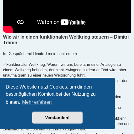
Wie wir in einen funktionalen Weltkrieg steuern – Dimitri
Trenin
Im Gespräch mit Dimitri Trenin geht es um:
– Funktionaler Weltkrieg: Warum wir uns bereits in einer Analogie zu
einem Weltkrieg befinden, der nicht zwingend nuklear geführt wird, aber
unaufhaltsam zu einer neuen Weltordnung führt.
– Die Blindheit der Eliten: Warum westliche „Frontmänner“ die Kunst der
Staatskunst verlernt haben und durch Provokationen gegenüber
Diese Website nutzt Cookies, um dir den
Atommächten ihre eigene Existenz aufs Spiel setzen.
bestmöglichen Komfort bei der Nutzung zu
– Vassallentum vs. Souveränität: Warum Europa – und insbesondere
bieten.
Mehr erfahren
Deutschland – seine strategische Autonomie zugunsten der US-
Hegemonie aufgegeben hat und nun den Preis für die wirtschaftliche
Destabilisierung zahlt.
Verstanden!
– Russlands innere Konsolidierung: Wie die Sanktionen und die Abkehr
vom Westen Russland dazu gezwungen haben, seine technologische und
zivilisatorische Souveränität zurückzugewinnen.