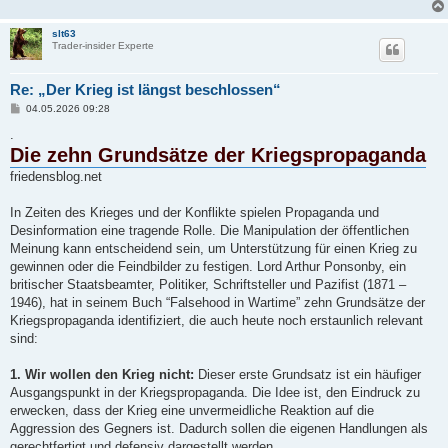
slt63
Trader-insider Experte
Re: „Der Krieg ist längst beschlossen“
B
04.05.2026 09:28
e
i
.
t
Die zehn Grundsätze der Kriegspropaganda
r
a
friedensblog.net
g
In Zeiten des Krieges und der Konflikte spielen Propaganda und
Desinformation eine tragende Rolle. Die Manipulation der öffentlichen
Meinung kann entscheidend sein, um Unterstützung für einen Krieg zu
gewinnen oder die Feindbilder zu festigen. Lord Arthur Ponsonby, ein
britischer Staatsbeamter, Politiker, Schriftsteller und Pazifist (1871 –
1946), hat in seinem Buch “Falsehood in Wartime” zehn Grundsätze der
Kriegspropaganda identifiziert, die auch heute noch erstaunlich relevant
sind:
1. Wir wollen den Krieg nicht:
Dieser erste Grundsatz ist ein häufiger
Ausgangspunkt in der Kriegspropaganda. Die Idee ist, den Eindruck zu
erwecken, dass der Krieg eine unvermeidliche Reaktion auf die
Aggression des Gegners ist. Dadurch sollen die eigenen Handlungen als
gerechtfertigt und defensiv dargestellt werden.