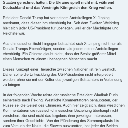
Staaten gerechnet hatten. Die Ukraine spielt nicht mit, während
Deutschland und das Vereinigte Königreich den Krieg wollen.
Präsident Donald Trump hat vor seinem Amtskollegen Xi Jinping
anerkannt, dass dieser ihm ebenbürtig ist. Seit dem Zweiten Weltkrieg
hielt sich jeder US-Präsident für überlegen, weil er der Mächtigste und
Reichste war.
Aus chinesischer Sicht hingegen betrachtet sich Xi Jinping nicht nur als
Donald Trumps Ebenbürtigen, sondern als jedem seiner Amtskollegen
ebenbürtig. Ein Chinese glaubt nicht, dass der Besitz größerer Mittel
einen Menschen zu einem überlegenen Menschen macht.
Dieses Konzept einer Hierarchie zwischen Nationen ist rein westlich.
Daher sollte die Entwicklung des US-Präsidenten nicht interpretiert
werden, ohne sie mit der Kultur des jeweiligen Betrachters in Verbindung
zu bringen.
In der folgenden Woche reiste der russische Präsident Wladimir Putin
seinerseits nach Peking. Westliche Kommentatoren behaupteten, der
Russe sei die Geisel des Chinesen. Auch hier zeigt sich, dass westlichen
Kommentatoren die russisch-chinesischen Beziehung überhaupt nicht
verstehen. Sie sind nicht das Ergebnis ihrer jeweiligen Interessen,
sondern ihrer Geschichte. Von der Plünderung des Sommerpalasts bis
zum Versuch der Nazis, die Slawen auszurotten, hat jeder der Beiden