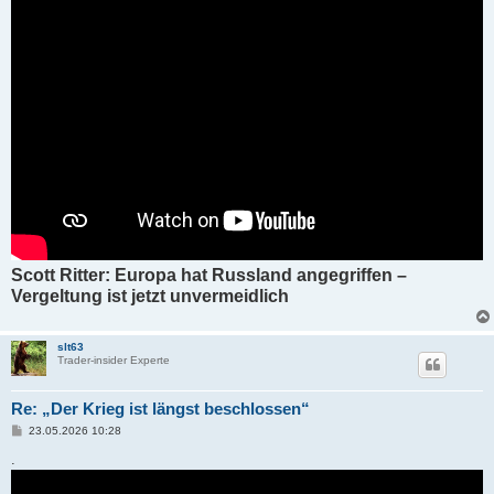
Scott Ritter: Europa hat Russland angegriffen –
Vergeltung ist jetzt unvermeidlich
slt63
Trader-insider Experte
Re: „Der Krieg ist längst beschlossen“
B
23.05.2026 10:28
e
i
.
t
r