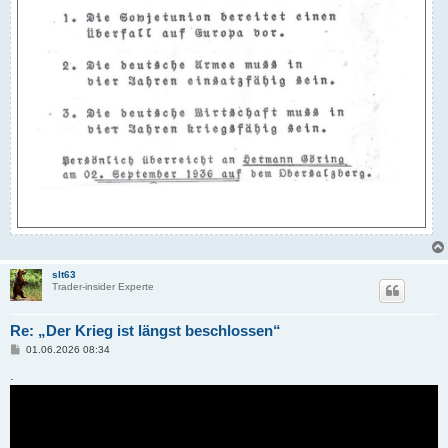
slt63
Trader-insider Experte
Re: „Der Krieg ist längst beschlossen“
B
01.06.2026 08:34
e
i
.
t
r
a
g