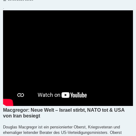
e
i
.
t
r
a
g
Macgregor: Neue Welt – Israel stirbt, NATO tot & USA
von Iran besiegt
Douglas Macgregor ist ein pensionierter Oberst, Kriegsveteran und
ehemaliger leitender Berater des US-Verteidigungsministers. Oberst