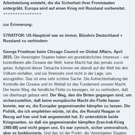
Arbeitsteilung entsteht, die die Sicherheit ihrer Frontstaaten
untergräbt. Europa wird auf einen Krieg mit Russland vorbereitet.
++++++++++++++++
zur Erinnerung:
STRATFOR: US-Hauptziel war es immer, Bündnis Deutschland +
Russland zu verhindern
George Friedman beim Chicago Council on Global Affairs, April
2015.
Die Vereinigten Staaten haben ein grundsätzliches Interesse – sie
kontrollieren alle Ozeane der Welt, keine Macht hat das jemals zuvor
getan. Aufgrund dieser Tatsache können wir überall auf der Welt bei den
Völkern einfallen, und sie Ihrerseits sind nicht in der Lage, uns
anzugreifen. Das ist eine sehr schöne Sache. Die Aufrechterhaltung der
Kontrolle der Ozeane und im Weltall ist das Fundament unserer Macht.
Der beste Weg, die feindliche Flotte zu besiegen, ist zu verhindern, daß
sie überhaupt gebaut wird.
Der Weg, den die Briten gegangen sind, um
sicherzustellen, daß keine europäische Macht die Flotte bauen
konnte, war es, die Europäer gegeneinander kämpfen zu lassen. Die
Politik, die ich empfehlen würde, ist die, die Ronald Reagan in
Bezug auf Iran und Irak angewendet hat. Er unterstützte beide
Kriegsseiten, so daß sie gegeneinander kämpften (Iran-Irak-Krieg
1980-88) und nicht gegen uns. Es war zynisch, sicher unmoralisch,
aber es funktionierte.
Und das ist der Punkt: die Vereinigeten Staaten