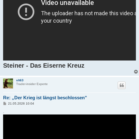
Steiner - Das Eiserne Kreuz
slt63
Trader-insider Experte
Re: „Der Krieg ist längst beschlossen“
B
21.05.2026 10:04
e
i
.
t
r
a
g