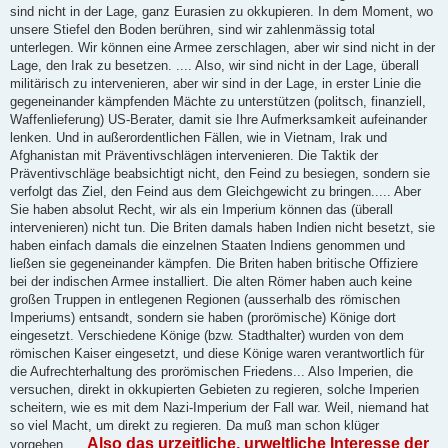
sind nicht in der Lage, ganz Eurasien zu okkupieren. In dem Moment, wo
unsere Stiefel den Boden berühren, sind wir zahlenmässig total
unterlegen. Wir können eine Armee zerschlagen, aber wir sind nicht in der
Lage, den Irak zu besetzen. .... Also, wir sind nicht in der Lage, überall
militärisch zu intervenieren, aber wir sind in der Lage, in erster Linie die
gegeneinander kämpfenden Mächte zu unterstützen (politsch, finanziell,
Waffenlieferung) US-Berater, damit sie Ihre Aufmerksamkeit aufeinander
lenken. Und in außerordentlichen Fällen, wie in Vietnam, Irak und
Afghanistan mit Präventivschlägen intervenieren. Die Taktik der
Präventivschläge beabsichtigt nicht, den Feind zu besiegen, sondern sie
verfolgt das Ziel, den Feind aus dem Gleichgewicht zu bringen..... Aber
Sie haben absolut Recht, wir als ein Imperium können das (überall
intervenieren) nicht tun. Die Briten damals haben Indien nicht besetzt, sie
haben einfach damals die einzelnen Staaten Indiens genommen und
ließen sie gegeneinander kämpfen. Die Briten haben britische Offiziere
bei der indischen Armee installiert. Die alten Römer haben auch keine
großen Truppen in entlegenen Regionen (ausserhalb des römischen
Imperiums) entsandt, sondern sie haben (prorömische) Könige dort
eingesetzt. Verschiedene Könige (bzw. Stadthalter) wurden von dem
römischen Kaiser eingesetzt, und diese Könige waren verantwortlich für
die Aufrechterhaltung des prorömischen Friedens... Also Imperien, die
versuchen, direkt in okkupierten Gebieten zu regieren, solche Imperien
scheitern, wie es mit dem Nazi-Imperium der Fall war. Weil, niemand hat
so viel Macht, um direkt zu regieren. Da muß man schon klüger
Also das urzeitliche, urweltliche Interesse der
vorgehen.....