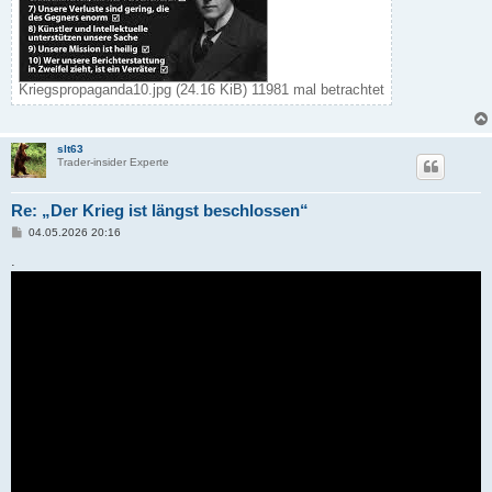
Kriegspropaganda10.jpg (24.16 KiB) 11981 mal betrachtet
slt63
Trader-insider Experte
Re: „Der Krieg ist längst beschlossen“
B
04.05.2026 20:16
e
i
.
t
r
a
g