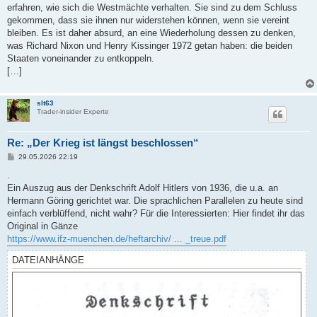
erfahren, wie sich die Westmächte verhalten. Sie sind zu dem Schluss
gekommen, dass sie ihnen nur widerstehen können, wenn sie vereint
bleiben. Es ist daher absurd, an eine Wiederholung dessen zu denken,
was Richard Nixon und Henry Kissinger 1972 getan haben: die beiden
Staaten voneinander zu entkoppeln.
[…]
slt63
Trader-insider Experte
Re: „Der Krieg ist längst beschlossen“
B
29.05.2026 22:19
e
i
.
t
Ein Auszug aus der Denkschrift Adolf Hitlers von 1936, die u.a. an
r
a
Hermann Göring gerichtet war. Die sprachlichen Parallelen zu heute sind
g
einfach verblüffend, nicht wahr? Für die Interessierten: Hier findet ihr das
Original in Gänze
https://www.ifz-muenchen.de/heftarchiv/ ... _treue.pdf
DATEIANHÄNGE