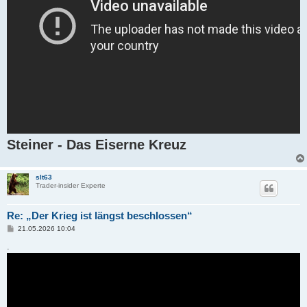
Steiner - Das Eiserne Kreuz
slt63
Trader-insider Experte
Re: „Der Krieg ist längst beschlossen“
B
21.05.2026 10:04
e
i
.
t
r
a
g