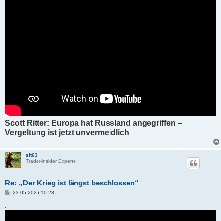
Scott Ritter: Europa hat Russland angegriffen –
Vergeltung ist jetzt unvermeidlich
slt63
Trader-insider Experte
Re: „Der Krieg ist längst beschlossen“
B
23.05.2026 10:28
e
i
.
t
r