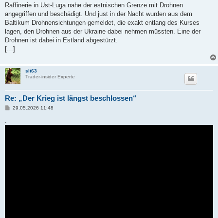
Raffinerie in Ust-Luga nahe der estnischen Grenze mit Drohnen
angegriffen und beschädigt. Und just in der Nacht wurden aus dem
Baltikum Drohnensichtungen gemeldet, die exakt entlang des Kurses
lagen, den Drohnen aus der Ukraine dabei nehmen müssten. Eine der
Drohnen ist dabei in Estland abgestürzt.
[…]
slt63
Trader-insider Experte
Re: „Der Krieg ist längst beschlossen“
B
29.05.2026 11:48
e
i
.
t
r
a
g