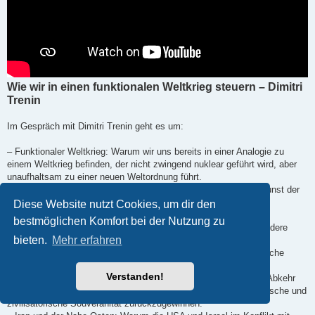
Wie wir in einen funktionalen Weltkrieg steuern – Dimitri
Trenin
Im Gespräch mit Dimitri Trenin geht es um:
– Funktionaler Weltkrieg: Warum wir uns bereits in einer Analogie zu
einem Weltkrieg befinden, der nicht zwingend nuklear geführt wird, aber
unaufhaltsam zu einer neuen Weltordnung führt.
– Die Blindheit der Eliten: Warum westliche „Frontmänner“ die Kunst der
Staatskunst verlernt haben und durch Provokationen gegenüber
Diese Website nutzt Cookies, um dir den
Atommächten ihre eigene Existenz aufs Spiel setzen.
bestmöglichen Komfort bei der Nutzung zu
– Vassallentum vs. Souveränität: Warum Europa – und insbesondere
bieten.
Mehr erfahren
Deutschland – seine strategische Autonomie zugunsten der US-
Hegemonie aufgegeben hat und nun den Preis für die wirtschaftliche
Destabilisierung zahlt.
Verstanden!
– Russlands innere Konsolidierung: Wie die Sanktionen und die Abkehr
vom Westen Russland dazu gezwungen haben, seine technologische und
zivilisatorische Souveränität zurückzugewinnen.