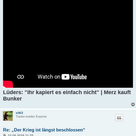
g
Lüders: "Ihr kapiert es einfach nicht" | Merz kauft
Bunker
slt63
Trader-insider Experte
Re: „Der Krieg ist längst beschlossen“
B
10.06.2026 21:25