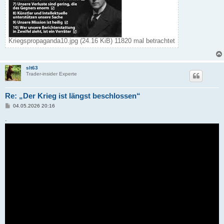
Kriegspropaganda10.jpg (24.16 KiB) 11820 mal betrachtet
slt63
Trader-insider Experte
Re: „Der Krieg ist längst beschlossen“
B
04.05.2026 20:16
e
i
.
t
r
a
g