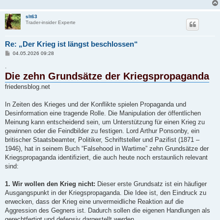
slt63
Trader-insider Experte
Re: „Der Krieg ist längst beschlossen“
B
04.05.2026 09:28
e
i
.
t
Die zehn Grundsätze der Kriegspropaganda
r
a
friedensblog.net
g
In Zeiten des Krieges und der Konflikte spielen Propaganda und
Desinformation eine tragende Rolle. Die Manipulation der öffentlichen
Meinung kann entscheidend sein, um Unterstützung für einen Krieg zu
gewinnen oder die Feindbilder zu festigen. Lord Arthur Ponsonby, ein
britischer Staatsbeamter, Politiker, Schriftsteller und Pazifist (1871 –
1946), hat in seinem Buch “Falsehood in Wartime” zehn Grundsätze der
Kriegspropaganda identifiziert, die auch heute noch erstaunlich relevant
sind:
1. Wir wollen den Krieg nicht:
Dieser erste Grundsatz ist ein häufiger
Ausgangspunkt in der Kriegspropaganda. Die Idee ist, den Eindruck zu
erwecken, dass der Krieg eine unvermeidliche Reaktion auf die
Aggression des Gegners ist. Dadurch sollen die eigenen Handlungen als
gerechtfertigt und defensiv dargestellt werden.