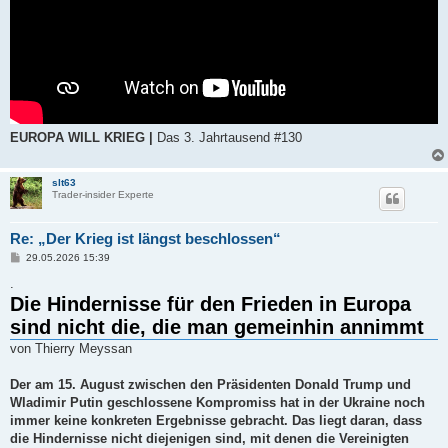
EUROPA WILL KRIEG |
Das 3. Jahrtausend #130
slt63
Trader-insider Experte
Re: „Der Krieg ist längst beschlossen“
B
29.05.2026 15:39
e
i
.
t
Die Hindernisse für den Frieden in Europa
r
a
sind nicht die, die man gemeinhin annimmt
g
von Thierry Meyssan
Der am 15. August zwischen den Präsidenten Donald Trump und
Wladimir Putin geschlossene Kompromiss hat in der Ukraine noch
immer keine konkreten Ergebnisse gebracht. Das liegt daran, dass
die Hindernisse nicht diejenigen sind, mit denen die Vereinigten