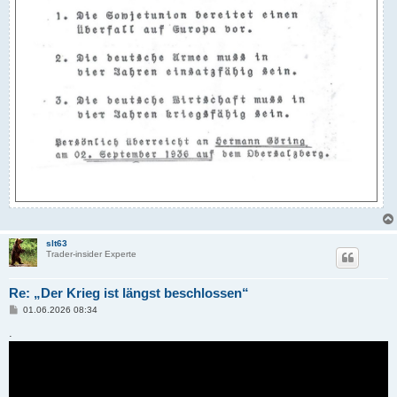
slt63
Trader-insider Experte
Re: „Der Krieg ist längst beschlossen“
B
01.06.2026 08:34
e
i
.
t
r
a
g