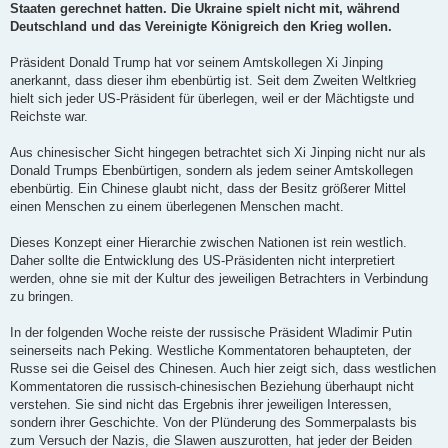
Staaten gerechnet hatten. Die Ukraine spielt nicht mit, während
Deutschland und das Vereinigte Königreich den Krieg wollen.
Präsident Donald Trump hat vor seinem Amtskollegen Xi Jinping
anerkannt, dass dieser ihm ebenbürtig ist. Seit dem Zweiten Weltkrieg
hielt sich jeder US-Präsident für überlegen, weil er der Mächtigste und
Reichste war.
Aus chinesischer Sicht hingegen betrachtet sich Xi Jinping nicht nur als
Donald Trumps Ebenbürtigen, sondern als jedem seiner Amtskollegen
ebenbürtig. Ein Chinese glaubt nicht, dass der Besitz größerer Mittel
einen Menschen zu einem überlegenen Menschen macht.
Dieses Konzept einer Hierarchie zwischen Nationen ist rein westlich.
Daher sollte die Entwicklung des US-Präsidenten nicht interpretiert
werden, ohne sie mit der Kultur des jeweiligen Betrachters in Verbindung
zu bringen.
In der folgenden Woche reiste der russische Präsident Wladimir Putin
seinerseits nach Peking. Westliche Kommentatoren behaupteten, der
Russe sei die Geisel des Chinesen. Auch hier zeigt sich, dass westlichen
Kommentatoren die russisch-chinesischen Beziehung überhaupt nicht
verstehen. Sie sind nicht das Ergebnis ihrer jeweiligen Interessen,
sondern ihrer Geschichte. Von der Plünderung des Sommerpalasts bis
zum Versuch der Nazis, die Slawen auszurotten, hat jeder der Beiden