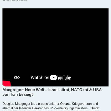
e
i
.
t
r
a
g
Macgregor: Neue Welt – Israel stirbt, NATO tot & USA
von Iran besiegt
Douglas Macgregor ist ein pensionierter Oberst, Kriegsveteran und
ehemaliger leitender Berater des US-Verteidigungsministers. Oberst