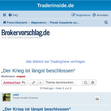
Traderinside.de
FAQ
Registrieren
Anmelden
S
Foren-Übersicht
Allgemeines
Private Gespräche und allgemeiner Börsentalk
u
c
h
e
Alle Märkte bei TradingView verfolgen
„Der Krieg ist längst beschlossen“
Moderator:
oegeat
Suche
Erweitert
Antworten
33 Beiträge • Seite
1
von
1
slt63
Trader-insider Experte
„Der Krieg ist längst beschlossen“