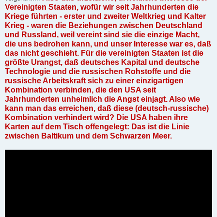
Vereinigten Staaten, wofür wir seit Jahrhunderten die
Kriege führten - erster und zweiter Weltkrieg und Kalter
Krieg - waren die Beziehungen zwischen Deutschland
und Russland, weil vereint sind sie die einzige Macht,
die uns bedrohen kann, und unser Interesse war es, daß
das nicht geschieht. Für die vereinigten Staaten ist die
größte Urangst, daß deutsches Kapital und deutsche
Technologie und die russischen Rohstoffe und die
russische Arbeitskraft sich zu einer einzigartigen
Kombination verbinden, die den USA seit
Jahrhunderten unheimlich die Angst einjagt. Also wie
kann man das erreichen, daß diese (deutsch-russische)
Kombination verhindert wird? Die USA haben ihre
Karten auf dem Tisch offengelegt: Das ist die Linie
zwischen Baltikum und dem Schwarzen Meer.