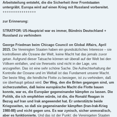
Arbeitsteilung entsteht, die die Sicherheit ihrer Frontstaaten
untergräbt. Europa wird auf einen Krieg mit Russland vorbereitet.
++++++++++++++++
zur Erinnerung:
STRATFOR: US-Hauptziel war es immer, Bündnis Deutschland +
Russland zu verhindern
George Friedman beim Chicago Council on Global Affairs, April
2015.
Die Vereinigten Staaten haben ein grundsätzliches Interesse – sie
kontrollieren alle Ozeane der Welt, keine Macht hat das jemals zuvor
getan. Aufgrund dieser Tatsache können wir überall auf der Welt bei den
Völkern einfallen, und sie Ihrerseits sind nicht in der Lage, uns
anzugreifen. Das ist eine sehr schöne Sache. Die Aufrechterhaltung der
Kontrolle der Ozeane und im Weltall ist das Fundament unserer Macht.
Der beste Weg, die feindliche Flotte zu besiegen, ist zu verhindern, daß
sie überhaupt gebaut wird.
Der Weg, den die Briten gegangen sind, um
sicherzustellen, daß keine europäische Macht die Flotte bauen
konnte, war es, die Europäer gegeneinander kämpfen zu lassen. Die
Politik, die ich empfehlen würde, ist die, die Ronald Reagan in
Bezug auf Iran und Irak angewendet hat. Er unterstützte beide
Kriegsseiten, so daß sie gegeneinander kämpften (Iran-Irak-Krieg
1980-88) und nicht gegen uns. Es war zynisch, sicher unmoralisch,
aber es funktionierte.
Und das ist der Punkt: die Vereinigeten Staaten