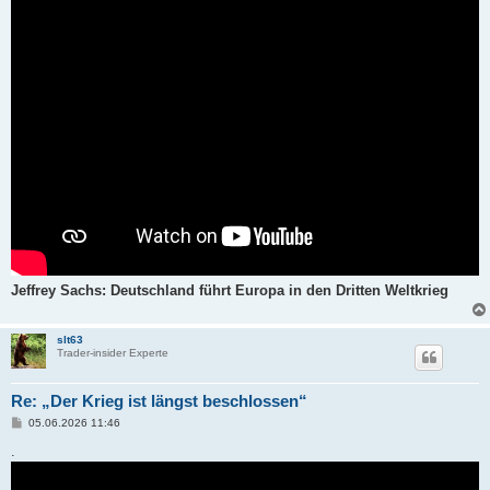
Jeffrey Sachs: Deutschland führt Europa in den Dritten Weltkrieg
slt63
Trader-insider Experte
Re: „Der Krieg ist längst beschlossen“
B
05.06.2026 11:46
e
i
.
t
r
a