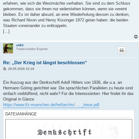
erfahren, wie sich die Westmächte verhalten. Sie sind zu dem Schluss
gekommen, dass sie ihnen nur widerstehen können, wenn sie vereint
bleiben. Es ist daher absurd, an eine Wiederholung dessen zu denken,
was Richard Nixon und Henry Kissinger 1972 getan haben: die beiden
Staaten voneinander zu entkoppeln.
[…]
slt63
Trader-insider Experte
Re: „Der Krieg ist längst beschlossen“
B
29.05.2026 22:19
e
i
.
t
Ein Auszug aus der Denkschrift Adolf Hitlers von 1936, die u.a. an
r
a
Hermann Göring gerichtet war. Die sprachlichen Parallelen zu heute sind
g
einfach verblüffend, nicht wahr? Für die Interessierten: Hier findet ihr das
Original in Gänze
https://www.ifz-muenchen.de/heftarchiv/ ... _treue.pdf
DATEIANHÄNGE