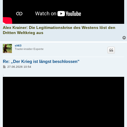
Alex Krainer: Die Legitimationskrise des Westens löst den
Dritten Weltkrieg aus
slt63
Trader-insider Experte
Re: „Der Krieg ist längst beschlossen“
B
27.06.2026 10:54
e
i
.
t
r
a
g