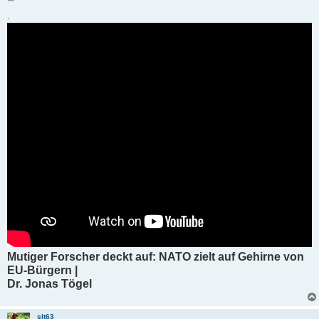
e
i
.
t
r
a
g
Mutiger Forscher deckt auf: NATO zielt auf Gehirne von
EU-Bürgern |
Dr. Jonas Tögel
slt63