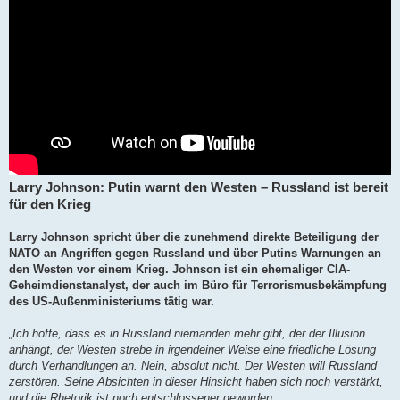
Larry Johnson: Putin warnt den Westen – Russland ist bereit
für den Krieg
Larry Johnson spricht über die zunehmend direkte Beteiligung der
NATO an Angriffen gegen Russland und über Putins Warnungen an
den Westen vor einem Krieg. Johnson ist ein ehemaliger CIA-
Geheimdienstanalyst, der auch im Büro für Terrorismusbekämpfung
des US-Außenministeriums tätig war.
„Ich hoffe, dass es in Russland niemanden mehr gibt, der der Illusion
anhängt, der Westen strebe in irgendeiner Weise eine friedliche Lösung
durch Verhandlungen an. Nein, absolut nicht. Der Westen will Russland
zerstören. Seine Absichten in dieser Hinsicht haben sich noch verstärkt,
und die Rhetorik ist noch entschlossener geworden.