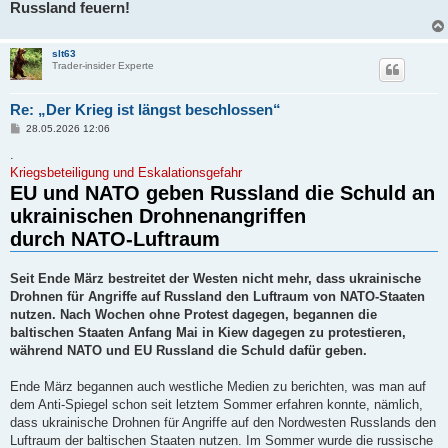
Russland feuern!
slt63
Trader-insider Experte
Re: „Der Krieg ist längst beschlossen“
B
28.05.2026 12:06
e
i
.
t
Kriegsbeteiligung und Eskalationsgefahr
r
EU und NATO geben Russland die Schuld an
a
g
ukrainischen Drohnenangriffen
durch NATO-Luftraum
Seit Ende März bestreitet der Westen nicht mehr, dass ukrainische
Drohnen für Angriffe auf Russland den Luftraum von NATO-Staaten
nutzen. Nach Wochen ohne Protest dagegen, begannen die
baltischen Staaten Anfang Mai in Kiew dagegen zu protestieren,
während NATO und EU Russland die Schuld dafür geben.
Ende März begannen auch westliche Medien zu berichten, was man auf
dem Anti-Spiegel schon seit letztem Sommer erfahren konnte, nämlich,
dass ukrainische Drohnen für Angriffe auf den Nordwesten Russlands den
Luftraum der baltischen Staaten nutzen. Im Sommer wurde die russische