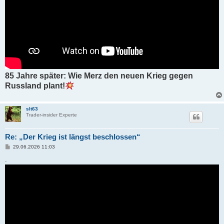
85 Jahre später: Wie Merz den neuen Krieg gegen
Russland plant!
slt63
Trader-insider Experte
Re: „Der Krieg ist längst beschlossen“
B
29.06.2026 11:03
e
i
.
t
r
a
g