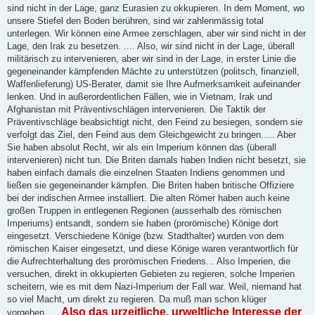
sind nicht in der Lage, ganz Eurasien zu okkupieren. In dem Moment, wo
unsere Stiefel den Boden berühren, sind wir zahlenmässig total
unterlegen. Wir können eine Armee zerschlagen, aber wir sind nicht in der
Lage, den Irak zu besetzen. .... Also, wir sind nicht in der Lage, überall
militärisch zu intervenieren, aber wir sind in der Lage, in erster Linie die
gegeneinander kämpfenden Mächte zu unterstützen (politsch, finanziell,
Waffenlieferung) US-Berater, damit sie Ihre Aufmerksamkeit aufeinander
lenken. Und in außerordentlichen Fällen, wie in Vietnam, Irak und
Afghanistan mit Präventivschlägen intervenieren. Die Taktik der
Präventivschläge beabsichtigt nicht, den Feind zu besiegen, sondern sie
verfolgt das Ziel, den Feind aus dem Gleichgewicht zu bringen..... Aber
Sie haben absolut Recht, wir als ein Imperium können das (überall
intervenieren) nicht tun. Die Briten damals haben Indien nicht besetzt, sie
haben einfach damals die einzelnen Staaten Indiens genommen und
ließen sie gegeneinander kämpfen. Die Briten haben britische Offiziere
bei der indischen Armee installiert. Die alten Römer haben auch keine
großen Truppen in entlegenen Regionen (ausserhalb des römischen
Imperiums) entsandt, sondern sie haben (prorömische) Könige dort
eingesetzt. Verschiedene Könige (bzw. Stadthalter) wurden von dem
römischen Kaiser eingesetzt, und diese Könige waren verantwortlich für
die Aufrechterhaltung des prorömischen Friedens... Also Imperien, die
versuchen, direkt in okkupierten Gebieten zu regieren, solche Imperien
scheitern, wie es mit dem Nazi-Imperium der Fall war. Weil, niemand hat
so viel Macht, um direkt zu regieren. Da muß man schon klüger
Also das urzeitliche, urweltliche Interesse der
vorgehen.....