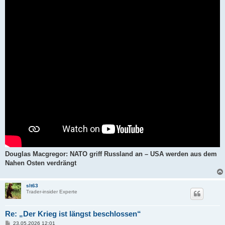
a
g
Douglas Macgregor: NATO griff Russland an – USA werden aus dem
Nahen Osten verdrängt
slt63
Trader-insider Experte
Re: „Der Krieg ist längst beschlossen“
B
23.05.2026 12:01