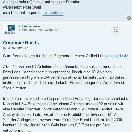
i
Anleihen hoher Qualität und geringer Duration
t
wären jetzt erste Wahl
r
a
meint Lazard Expertin:
inv.fonds.de
g
schneller euro
Trader-insider Fondsexperte
Corporate Bonds
B
28.07.2023 17:36
e
i
Gute Perspektiven für dieses Segment lt. einem Artikel bei
fondsexklusiv
t
r
a
Zitat: "... weisen IG-Anleihen einen Zinsaufschlag auf, der rund einem
g
Drittel des Hochzinsbereichs entspricht. Damit sind IG-Anleihen
gemessen an High- Yield-Anleihen so attraktiv bewertet wie in 20 Jahren
nicht mehr,“ erläutert Thomas Umlauft, Fondsmanager des Arbor Invest-
Spezialrenten ...
In unserem Invesco Euro Corporate Bond Fund liegt der durchschnittliche
Kupon bei 3,4 Prozent, doch bei einem Anleihekurs von 92 erzielen wir
eine Rendite über den Fonds gerechnet von 4,9 Prozent“, erklärt Lewis
Aubrey-Johnson, Leiter Fixed Income Produkte bei Invesco EMEA...
Seit der Auflage des Invesco Euro Corporate Bond Fund im Jahr 2006
konnten wir den Index nach Gebühren um 0,5 Prozent pro Jahr
outperformen ...