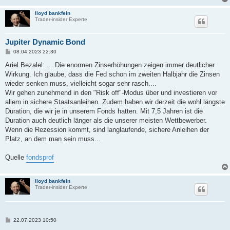
lloyd bankfein
Trader-insider Experte
Jupiter Dynamic Bond
B
08.04.2023 22:30
e
i
Ariel Bezalel: ....Die enormen Zinserhöhungen zeigen immer deutlicher
t
Wirkung. Ich glaube, dass die Fed schon im zweiten Halbjahr die Zinsen
r
a
wieder senken muss, vielleicht sogar sehr rasch....
g
Wir gehen zunehmend in den "Risk off"-Modus über und investieren vor
allem in sichere Staatsanleihen. Zudem haben wir derzeit die wohl längste
Duration, die wir je in unserem Fonds hatten. Mit 7,5 Jahren ist die
Duration auch deutlich länger als die unserer meisten Wettbewerber.
Wenn die Rezession kommt, sind langlaufende, sichere Anleihen der
Platz, an dem man sein muss...
Quelle
fondsprof
lloyd bankfein
Trader-insider Experte
B
22.07.2023 10:50
e