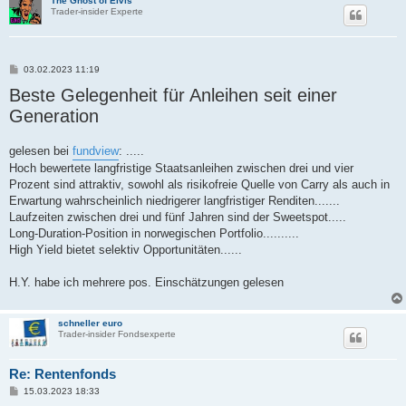
The Ghost of Elvis
Trader-insider Experte
B
03.02.2023 11:19
e
Beste Gelegenheit für Anleihen seit einer
i
t
Generation
r
a
g
gelesen bei
fundview
: .....
Hoch bewertete langfristige Staatsanleihen zwischen drei und vier
Prozent sind attraktiv, sowohl als risikofreie Quelle von Carry als auch in
Erwartung wahrscheinlich niedrigerer langfristiger Renditen.......
Laufzeiten zwischen drei und fünf Jahren sind der Sweetspot.....
Long-Duration-Position in norwegischen Portfolio..........
High Yield bietet selektiv Opportunitäten......
H.Y. habe ich mehrere pos. Einschätzungen gelesen
schneller euro
Trader-insider Fondsexperte
Re: Rentenfonds
B
15.03.2023 18:33
e