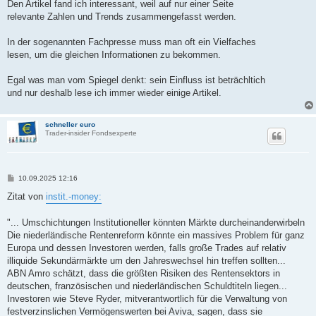
i
Den Artikel fand ich interessant, weil auf nur einer Seite
t
relevante Zahlen und Trends zusammengefasst werden.
r
a
g
In der sogenannten Fachpresse muss man oft ein Vielfaches
lesen, um die gleichen Informationen zu bekommen.
Egal was man vom Spiegel denkt: sein Einfluss ist beträchltich
und nur deshalb lese ich immer wieder einige Artikel.
schneller euro
Trader-insider Fondsexperte
B
10.09.2025 12:16
e
i
Zitat von
instit.-money:
t
r
a
"... Umschichtungen Institutioneller könnten Märkte durcheinanderwirbeln
g
Die niederländische Rentenreform könnte ein massives Problem für ganz
Europa und dessen Investoren werden, falls große Trades auf relativ
illiquide Sekundärmärkte um den Jahreswechsel hin treffen sollten...
ABN Amro schätzt, dass die größten Risiken des Rentensektors in
deutschen, französischen und niederländischen Schuldtiteln liegen...
Investoren wie Steve Ryder, mitverantwortlich für die Verwaltung von
festverzinslichen Vermögenswerten bei Aviva, sagen, dass sie