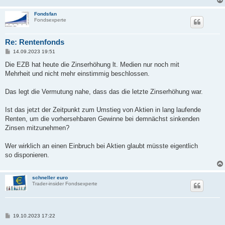
Fondsfan
Fondsexperte
Re: Rentenfonds
B
14.09.2023 19:51
e
i
Die EZB hat heute die Zinserhöhung lt. Medien nur noch mit
t
Mehrheit und nicht mehr einstimmig beschlossen.
r
a
g
Das legt die Vermutung nahe, dass das die letzte Zinserhöhung war.
Ist das jetzt der Zeitpunkt zum Umstieg von Aktien in lang laufende
Renten, um die vorhersehbaren Gewinne bei demnächst sinkenden
Zinsen mitzunehmen?
Wer wirklich an einen Einbruch bei Aktien glaubt müsste eigentlich
so disponieren.
schneller euro
Trader-insider Fondsexperte
B
19.10.2023 17:22
e