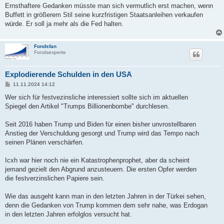
Ernsthaftere Gedanken müsste man sich vermutlich erst machen, wenn
Buffett in größerem Stil seine kurzfristigen Staatsanleihen verkaufen
würde. Er soll ja mehr als die Fed halten.
Fondsfan
Fondsexperte
Explodierende Schulden in den USA
B
11.11.2024 14:12
e
i
Wer sich für festvezinsliche interessiert sollte sich im aktuellen
t
Spiegel den Artikel "Trumps Billionenbombe" durchlesen.
r
a
g
Seit 2016 haben Trump und Biden für einen bisher unvrostellbaren
Anstieg der Verschuldung gesorgt und Trump wird das Tempo nach
seinen Plänen verschärfen.
Icxh war hier noch nie ein Katastrophenprophet, aber da scheint
jemand gezielt den Abgrund anzusteuern. Die ersten Opfer werden
die festverzinslichen Papiere sein.
Wie das ausgeht kann man in den letzten Jahren in der Türkei sehen,
denn die Gedanken von Trump kommen dem sehr nahe, was Erdogan
in den letzten Jahren erfolglos versucht hat.