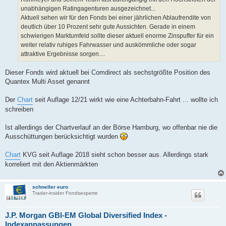
unabhängigen Ratingagenturen ausgezeichnet...
Aktuell sehen wir für den Fonds bei einer jährlichen Ablaufrendite von
deutlich über 10 Prozent sehr gute Aussichten. Gerade in einem
schwierigen Marktumfeld sollte dieser aktuell enorme Zinspuffer für ein
weiter relativ ruhiges Fahrwasser und auskömmliche oder sogar
attraktive Ergebnisse sorgen....
Dieser Fonds wird aktuell bei Comdirect als sechstgrößte Position des
Quantex Multi Asset genannt
Der
Chart
seit Auflage 12/21 wirkt wie eine Achterbahn-Fahrt ... wollte ich
schreiben
Ist allerdings der Chartverlauf an der Börse Hamburg, wo offenbar nie die
Ausschüttungen berücksichtigt wurden
Chart
KVG seit Auflage 2018 sieht schon besser aus. Allerdings stark
korreliert mit den Aktienmärkten
schneller euro
Trader-insider Fondsexperte
J.P. Morgan GBI-EM Global Diversified Index -
Indexanpassungen