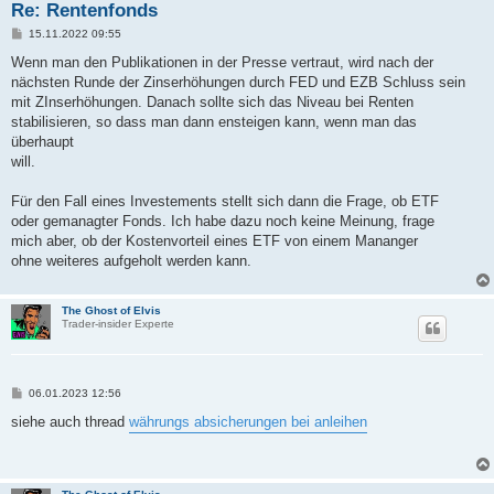
Re: Rentenfonds
B
15.11.2022 09:55
e
i
Wenn man den Publikationen in der Presse vertraut, wird nach der
t
nächsten Runde der Zinserhöhungen durch FED und EZB Schluss sein
r
a
mit ZInserhöhungen. Danach sollte sich das Niveau bei Renten
g
stabilisieren, so dass man dann ensteigen kann, wenn man das
überhaupt
will.
Für den Fall eines Investements stellt sich dann die Frage, ob ETF
oder gemanagter Fonds. Ich habe dazu noch keine Meinung, frage
mich aber, ob der Kostenvorteil eines ETF von einem Mananger
ohne weiteres aufgeholt werden kann.
The Ghost of Elvis
Trader-insider Experte
B
06.01.2023 12:56
e
i
siehe auch thread
währungs absicherungen bei anleihen
t
r
a
g