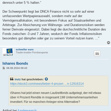
dennoch unter 5 % halten.“
Der Schwerpunkt liegt bei DNCA Finance nicht so sehr auf einer
umfassenden Wertpapierauswahl, sondern mehr auf der
Vermögensallokation, mit besonderem Fokus auf Staatsanleihen und
Arbitrage. Zur Absicherung von Währungs- und Durationsrisiken werden
ferner Derivate eingesetzt. Dabei liegt die durchschnittliche Duration des
Fonds zwischen -3 und 7 Jahren, wodurch der Fonds Inflationsrisiken
besonders gut dämpfen oder gar zu seinem Vorteil nutzen kann. ..."
schneller euro
Trader-insider Fondsexperte
Ishares Ibonds
B
06.06.2024 09:43
e
i
t
trutz
hat geschrieben:
r
a
https://stock3.com/news/lieber-4-prozen ... n-12916314
g
iShares hat jetzt einen neuen Laufzeitfonds aufgelegt, der mit etwas
über 4 Prozent Rendite in insgesamt 198 Unternehmensanleihen
investiert. Für so manchen Anleger eine Alternative?
Artikel bei
fundresearch: