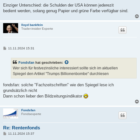
Einziger Unterschied: die Schulden der USA können jederezit
bedient werden, solang genug Papier und grüne Farbe verfügbar sind.
lloyd bankfein
Trader-insider Experte
B
11.11.2024 15:31
e
i
t
Fondsfan
hat geschrieben:
r
a
Wer sich für festvezinsliche interessiert sollte sich im aktuellen
g
Spiegel den Artikel "Trumps Billionenbombe" durchlesen
fondsfan: solche "Fachzeitschriften" wie den Spiegel lese ich
grundsätzlich nicht
Dann schon lieber den Bildzeitungsindikator
Fondsfan
Fondsexperte
Re: Rentenfonds
B
11.11.2024 15:37
e