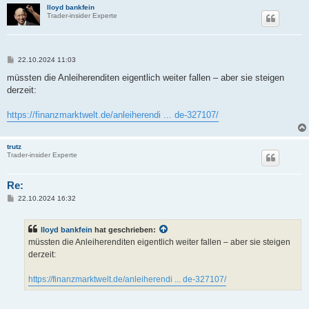
lloyd bankfein
Trader-insider Experte
B
22.10.2024 11:03
e
i
müssten die Anleiherenditen eigentlich weiter fallen – aber sie steigen
t
derzeit:
r
a
g
https://finanzmarktwelt.de/anleiherendi ... de-327107/
trutz
Trader-insider Experte
Re:
B
22.10.2024 16:32
e
i
t
lloyd bankfein
hat geschrieben:
r
a
müssten die Anleiherenditen eigentlich weiter fallen – aber sie steigen
g
derzeit:
https://finanzmarktwelt.de/anleiherendi ... de-327107/