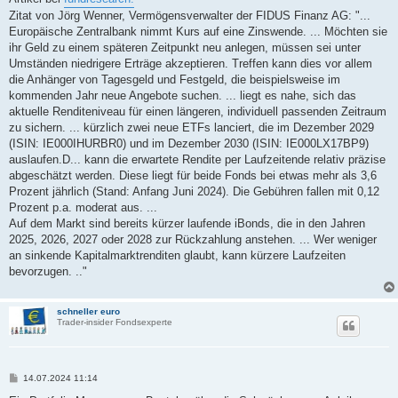
Zitat von Jörg Wenner, Vermögensverwalter der FIDUS Finanz AG: "...
Europäische Zentralbank nimmt Kurs auf eine Zinswende. ... Möchten sie
ihr Geld zu einem späteren Zeitpunkt neu anlegen, müssen sei unter
Umständen niedrigere Erträge akzeptieren. Treffen kann dies vor allem
die Anhänger von Tagesgeld und Festgeld, die beispielsweise im
kommenden Jahr neue Angebote suchen. ... liegt es nahe, sich das
aktuelle Renditeniveau für einen längeren, individuell passenden Zeitraum
zu sichern. ... kürzlich zwei neue ETFs lanciert, die im Dezember 2029
(ISIN: IE000IHURBR0) und im Dezember 2030 (ISIN: IE000LX17BP9)
auslaufen.D... kann die erwartete Rendite per Laufzeitende relativ präzise
abgeschätzt werden. Diese liegt für beide Fonds bei etwas mehr als 3,6
Prozent jährlich (Stand: Anfang Juni 2024). Die Gebühren fallen mit 0,12
Prozent p.a. moderat aus. ...
Auf dem Markt sind bereits kürzer laufende iBonds, die in den Jahren
2025, 2026, 2027 oder 2028 zur Rückzahlung anstehen. ... Wer weniger
an sinkende Kapitalmarktrenditen glaubt, kann kürzere Laufzeiten
bevorzugen. .."
schneller euro
Trader-insider Fondsexperte
B
14.07.2024 11:14
e