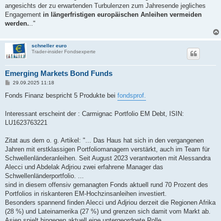
angesichts der zu erwartenden Turbulenzen zum Jahresende jegliches
Engagement
in längerfristigen europäischen Anleihen vermeiden
werden.
.."
schneller euro
Trader-insider Fondsexperte
Emerging Markets Bond Funds
B
29.09.2025 11:18
e
i
Fonds Finanz bespricht 5 Produkte bei
fondsprof.
t
r
a
Interessant erscheint der : Carmignac Portfolio EM Debt, ISIN:
g
LU1623763221
Zitat aus dem o. g. Artikel: "... Das Haus hat sich in den vergangenen
Jahren mit erstklassigen Portfoliomanagern verstärkt, auch im Team für
Schwellenländeranleihen. Seit August 2023 verantworten mit Alessandra
Alecci und Abdelak Adjriou zwei erfahrene Manager das
Schwellenländerportfolio. ...
sind in diesem offensiv gemanagten Fonds aktuell rund 70 Prozent des
Portfolios in riskanteren EM-Hochzinsanleihen investiert.
Besonders spannend finden Alecci und Adjriou derzeit die Regionen Afrika
(28 %) und Lateinamerika (27 %) und grenzen sich damit vom Markt ab.
Asien spielt hingegen aktuell eine untergeordnete Rolle...