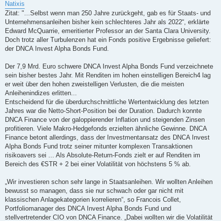
Natixis
Zitat: "...Selbst wenn man 250 Jahre zurückgeht, gab es für Staats- und
Unternehmensanleihen bisher kein schlechteres Jahr als 2022“, erklärte
Edward McQuarrie, emeritierter Professor an der Santa Clara University.
Doch trotz aller Turbulenzen hat ein Fonds positive Ergebnisse geliefert:
der DNCA Invest Alpha Bonds Fund.
Der 7,9 Mrd. Euro schwere DNCA Invest Alpha Bonds Fund verzeichnete
sein bisher bestes Jahr. Mit Renditen im hohen einstelligen Bereich4 lag
er weit über den hohen zweistelligen Verlusten, die die meisten
Anleihenindizes erlitten...
Entscheidend für die überdurchschnittliche Wertentwicklung des letzten
Jahres war die Netto-Short-Position bei der Duration. Dadurch konnte
DNCA Finance von der galoppierender Inflation und steigenden Zinsen
profitieren. Viele Makro-Hedgefonds erzielten ähnliche Gewinne. DNCA
Finance betont allerdings, dass der Investmentansatz des DNCA Invest
Alpha Bonds Fund trotz seiner mitunter komplexen Transaktionen
risikoavers sei ... Als Absolute-Return-Fonds zielt er auf Renditen im
Bereich des €STR + 2 bei einer Volatilität von höchstens 5 % ab.
„Wir investieren schon sehr lange in Staatsanleihen. Wir wollten Anleihen
bewusst so managen, dass sie nur schwach oder gar nicht mit
klassischen Anlagekategorien korrelieren“, so Francois Collet,
Portfoliomanager des DNCA Invest Alpha Bonds Fund und
stellvertretender CIO von DNCA Finance. „Dabei wollten wir die Volatilität