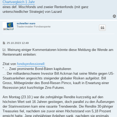
i
Chartvergleich 1 Jahr
t
eines def. Mischfonds und zweier Rentenfonds (mit ganz
r
a
unterschiedlicher Strategie) von Lazard
g
schneller euro
Trader-insider Fondsexperte
B
25.10.2023 12:49
e
i
Lt. Meinung einiger Kommentatoren könnte diese Meldung die Wende am
t
Rentenmarkt einleiten:
r
a
g
Zitat von
fondsprofessionell:
" ... Zwei prominente Bond-Bären kapitulieren
... Der milliardenschwere Investor Bill Ackman hat seine Wette gegen US-
Staatsanleihen angesichts steigender globaler Risiken aufgelöst. Bill
Gross, Mitbegründer des Bond-Riesen Pimco, kauft in Erwartung einer
Rezession jetzt kurzfristige Zins-Futures.
Am Montag (23.10.) war die zehnjährige Rendite kurzzeitig auf den
höchsten Wert seit 16 Jahren gestiegen, doch parallel zu den Äußerungen
der Starinvestoren kam eine rasante Trendwende. Die Rendite 30-jähriger
Treasuries fiel, nachdem sie zuvor einen Höchststand von 5,18 Prozent
erreicht hatte. Jene zehnjähriger Anleihen sank, nachdem sie erstmals