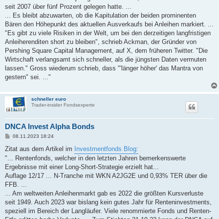
seit 2007 über fünf Prozent gelegen hatte. ...
... Es bleibt abzuwarten, ob die Kapitulation der beiden prominenten
Bären den Höhepunkt des aktuellen Ausverkaufs bei Anleihen markiert. ...
"Es gibt zu viele Risiken in der Welt, um bei den derzeitigen langfristigen
Anleiherenditen short zu bleiben", schrieb Ackman, der Gründer von
Pershing Square Capital Management, auf X, dem früheren Twitter. "Die
Wirtschaft verlangsamt sich schneller, als die jüngsten Daten vermuten
lassen." Gross wiederum schrieb, dass "'länger höher' das Mantra von
gestern" sei. ..."
schneller euro
Trader-insider Fondsexperte
DNCA Invest Alpha Bonds
B
08.11.2023 18:24
e
i
Zitat aus dem Artikel im
Investmentfonds Blog:
t
"... Rentenfonds, welcher in den letzten Jahren bemerkenswerte
r
a
Ergebnisse mit einer Long-Short-Strategie erzielt hat...
g
Auflage 12/17 ... N-Tranche mit WKN A2JG2E und 0,93% TER über die
FFB. ...
... Am weltweiten Anleihenmarkt gab es 2022 die größten Kursverluste
seit 1949. Auch 2023 war bislang kein gutes Jahr für Renteninvestments,
speziell im Bereich der Langläufer. Viele renommierte Fonds und Renten-