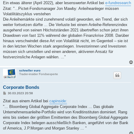
i
Ein etwas älterer (April 2022), aber lesenswerter Artikel bei
e-fundresearch
t
Zitat: "...Pictet-Fondsmanager Jon Mawby: Anleiheanleger müssen
r
a
Volatilitätszyklus verstehen
g
Die Anleihemärkte sind zunehmend volatil geworden, ein Trend, der sich
weiter fortsetzen dürfte ... Die Verluste bei einem Anleihe-Referenzindex
ausgehend von seinen Höchstständen 2021 übertreffen schon jetzt ihren
Drawdown von fast 11% während der globalen Finanzkrise 2008. Darüber
hinaus verschwindet diese Art von Volatilität nicht, im Gegenteil – sie ist
in den letzten Wochen stark angestiegen. Investorinnen und Investoren
müssen sich umstellen und einen anderen, aktiveren Ansatz für
festverzinsliche Anlagen wählen. ..."
schneller euro
Trader-insider Fondsexperte
Corporate Bonds
B
30.03.2023 20:58
e
i
Zitat aus einem Artikel bei
capinside:
t
"... Bloomberg Global Aggregate Corporate Index ... Das globale
r
a
Unternehmensanleihe-Portfolio wird von Kreditinstituten dominiert. Rang
g
eins bis sieben der größten Emittenten des Bloomberg Global Aggregate
Corporate Index belegen ausschließlich Banken, angeführt von der Bank
of America, J.P.Morgan und Morgan Stanley ... "