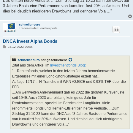
Etfs erlitten herbe Verluste. ....Zum Stichtag 31.10.23 kann der DNCA auf
3-Jahres-Basis eine Performance von kumuliert fast 20% aufweisen. Und
dies bei deutlich niedrigeren Drawdowns und geringerer Vola ..."
schneller euro
Trader-insider Fondsexperte
DNCA Invest Alpha Bonds
B
03.12.2023 20:44
e
i
t
schneller euro
hat geschrieben:
r
a
Zitat aus dem Artikel im
Investmentfonds Blog:
g
"... Rentenfonds, welcher in den letzten Jahren bemerkenswerte
Ergebnisse mit einer Long-Short-Strategie erzielt hat...
Auflage 12/17 ... N-Tranche mit WKN A2JG2E und 0,93% TER über die
FFB. ...
... Am weltweiten Anleihenmarkt gab es 2022 die größten Kursverluste
seit 1949. Auch 2023 war bislang kein gutes Jahr für
Renteninvestments, speziell im Bereich der Langläufer. Viele
renommierte Fonds und Renten-Etfs erlitten herbe Verluste. ....Zum
Stichtag 31.10.23 kann der DNCA auf 3-Jahres-Basis eine Performance
von kumuliert fast 20% aufweisen. Und dies bei deutlich niedrigeren
Drawdowns und geringerer Vola ..."