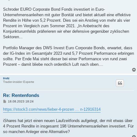
Schroder EURO Corporate Bond Fonds investiert in Euro-
Unternehmensanleihen mit guter Bonität und bietet aktuell eine effektive
Rendite in Höhe von 5,2 Prozent. Dies sei ein Anstieg von mehr als vier
Prozent im Vergleich zum Sommer 2021. „In Anbetracht des
Konjunkturumfelds präferieren wir eher defensive gegenüber zyklischen
Sektoren...
Portfolio Manager des DWS Invest Euro Corporate Bonds, erwartet, dass
der IG-Index im Gesamtjahr 2023 rund 5,7 Prozent Performance erbringen
sollte. Per Ende Mai steht dieser bei einer Performance von rund zwei
Prozent – damit bliebe noch ordentlich Luft nach oben....
trutz
Trader-insider Experte
Re: Rentenfonds
B
18.08.2023 18:24
e
i
https://stock3.com/news/lieber-4-prozen ... n-12916314
t
r
a
iShares hat jetzt einen neuen Laufzeitfonds aufgelegt, der mit etwas über
g
4 Prozent Rendite in insgesamt 198 Unternehmensanleihen investiert. Für
so manchen Anleger eine Alternative?