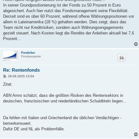
In seiner Grundpositionierung ist der Fonds zu 50 Prozent in Euro
abgesichert. Auch hier nutzt das Fondsmanagement seine Flexibilität:
Derzeit sind es über 60 Prozent, während offene Währungspositionen vor
allem in Lateinamerika (18 %) gehalten werden. Dies zeigt, dass das
Team nicht nur Kreditrisiken, sondern auch Währungsengagements
gezielt steuert. Nach Kosten liegt die Rendite der Anleihen aktuell bei 7,6
Prozent...
Fondsfan
Fondsexperte
Re: Rentenfonds
B
29.09.2025 13:04
e
i
Zitat:
t
r
a
ABN Amro schätzt, dass die größten Risiken des Rentensektors in
g
deutschen, französischen und niederländischen Schuldtiteln liegen...
Da fehlen mit Italien und Griechenland die üblichen Verdächtigen -
bemerkenswert.
Dafür DE und NL als Problemfälle.