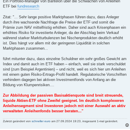
i
Ein Portfolio-Manager von Bantelon über die Schwächen von Anleihen
t
ETF bei
fundresearch
r
a
g
Zitat: "... Sehr lange positive Marktphasen führen dazu, dass Anleger
durch ihre wachsende Nachfrage die Preise der ETF und somit die
Prämie zum NAV mittelfristig erhöhen. Daher sind auch Krisenphasen ein
erhöhtes Risiko für investierte Anleger, da der Abschlag beim Verkauf
während starker Marktturbulenzen bei Nischenprodukten deutlich erhöht
ist. Dies hängt vor allem mit der geringeren Liquidität in solchen
Marktphasen zusammen...
führt mitunter dazu, dass einzelne Schuldner ein sehr großes Gewicht am
Index und damit auch im ETF haben – einfach, weil sie stark verschuldet
sind (zum Beispiel Argentinien) – und nicht, weil es sich hier um Anleihen
mit einem guten Risiko-Ertrags-Profil handelt. Regulatorische Vorschriften
verhindern dagegen bei aktiven Investmentfonds von Anfang an die
Bildung von Klumpenrisiken....
Zur Abbildung der passiven Basisaktienquote sind breit streuende,
liquide Aktien-ETF ohne Zweifel geeignet. Im deutlich komplexeren
Anleihensegment sind Investoren jedoch mit einer Auswahl an aktiv
verwalteten Anleihenfonds besser beraten..."
Zuletzt geändert von
schneller euro
am 27.09.2024 19:23, insgesamt 1-mal geändert.