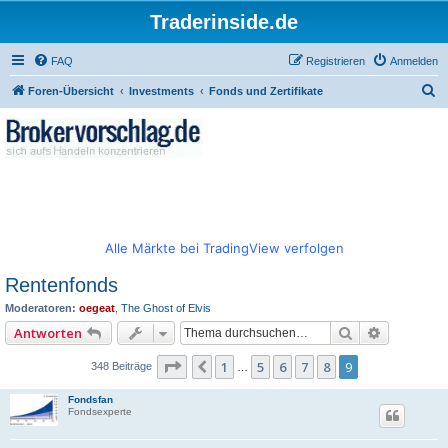
Traderinside.de
FAQ
Registrieren
Anmelden
S
Foren-Übersicht
Investments
Fonds und Zertifikate
u
c
h
e
Alle Märkte bei TradingView verfolgen
Rentenfonds
Moderatoren:
oegeat
,
The Ghost of Elvis
Suche
Erweitert
Antworten
Seite
9
von
9
1
5
6
7
8
9
Vorherige
348 Beiträge
…
Fondsfan
Fondsexperte