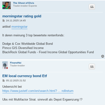
The Ghost of Elvis
Trader-insider Experte
morningstar rating gold
B
24.11.2025 14:45
e
i
artikel
morningstar
t
r
a
lt deren meinung 3 top bewertete rentenfonds:
g
Dodge & Cox Worldwide Global Bond
Pimco GIS Diversified Income
BlackRock Global Funds - Fixed Income Global Opportunities Fund
FinanzHai
Trader-insider
EM local currency bond Etf
B
05.12.2025 21:52
e
i
Uebersicht bei
t
https://www.justetf.com/en/search.html? ... rollreturn
r
a
g
Ubs mit Multifactor Strat. sinnvoll als Depot Ergaenzung !?