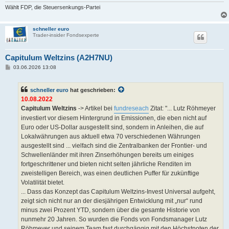
Wählt FDP, die Steuersenkungs-Partei
schneller euro
Trader-insider Fondsexperte
Capitulum Weltzins (A2H7NU)
B
03.06.2026 13:08
e
i
t
schneller euro
hat geschrieben:
r
a
10.08.2022
g
Capitulum Weltzins
-> Artikel bei
fundreseach
Zitat: "... Lutz Röhmeyer
investiert vor diesem Hintergrund in Emissionen, die eben nicht auf
Euro oder US-Dollar ausgestellt sind, sondern in Anleihen, die auf
Lokalwährungen aus aktuell etwa 70 verschiedenen Währungen
ausgestellt sind ... vielfach sind die Zentralbanken der Frontier- und
Schwellenländer mit ihren Zinserhöhungen bereits um einiges
fortgeschrittener und bieten nicht selten jährliche Renditen im
zweistelligen Bereich, was einen deutlichen Puffer für zukünftige
Volatilität bietet.
... Dass das Konzept das Capitulum Weltzins-Invest Universal aufgeht,
zeigt sich nicht nur an der diesjährigen Entwicklung mit „nur“ rund
minus zwei Prozent YTD, sondern über die gesamte Historie von
nunmehr 20 Jahren. So wurden die Fonds von Fondsmanager Lutz
Röhmeyer und seinem Team fast durchgängig mit den Höchstnoten der