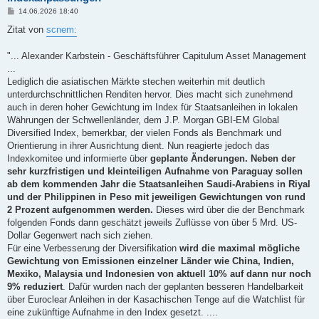
B
14.06.2026 18:40
e
i
Zitat von
scnem:
t
r
a
"... Alexander Karbstein - Geschäftsführer Capitulum Asset Management
g
...
Lediglich die asiatischen Märkte stechen weiterhin mit deutlich
unterdurchschnittlichen Renditen hervor. Dies macht sich zunehmend
auch in deren hoher Gewichtung im Index für Staatsanleihen in lokalen
Währungen der Schwellenländer, dem J.P. Morgan GBI-EM Global
Diversified Index, bemerkbar, der vielen Fonds als Benchmark und
Orientierung in ihrer Ausrichtung dient. Nun reagierte jedoch das
Indexkomitee und informierte über
geplante Änderungen. Neben der
sehr kurzfristigen und kleinteiligen Aufnahme von Paraguay sollen
ab dem kommenden Jahr die Staatsanleihen Saudi-Arabiens in Riyal
und der Philippinen in Peso mit jeweiligen Gewichtungen von rund
2 Prozent aufgenommen werden.
Dieses wird über die der Benchmark
folgenden Fonds dann geschätzt jeweils Zuflüsse von über 5 Mrd. US-
Dollar Gegenwert nach sich ziehen.
Für eine Verbesserung der Diversifikation
wird die maximal mögliche
Gewichtung von Emissionen einzelner Länder wie China, Indien,
Mexiko, Malaysia und Indonesien von aktuell 10% auf dann nur noch
9% reduziert
. Dafür wurden nach der geplanten besseren Handelbarkeit
über Euroclear Anleihen in der Kasachischen Tenge auf die Watchlist für
eine zukünftige Aufnahme in den Index gesetzt. ....