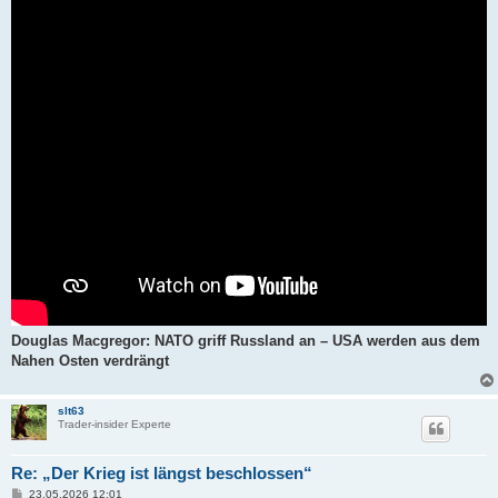
a
g
Douglas Macgregor: NATO griff Russland an – USA werden aus dem
Nahen Osten verdrängt
slt63
Trader-insider Experte
Re: „Der Krieg ist längst beschlossen“
B
23.05.2026 12:01