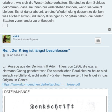
erfahren, wie sich die Westmächte verhalten. Sie sind zu dem Schluss
gekommen, dass sie ihnen nur widerstehen können, wenn sie vereint
bleiben. Es ist daher absurd, an eine Wiederholung dessen zu denken,
was Richard Nixon und Henry Kissinger 1972 getan haben: die beiden
Staaten voneinander zu entkoppeln.
[…]
slt63
Trader-insider Experte
Re: „Der Krieg ist längst beschlossen“
B
29.05.2026 22:19
e
i
.
t
Ein Auszug aus der Denkschrift Adolf Hitlers von 1936, die u.a. an
r
a
Hermann Göring gerichtet war. Die sprachlichen Parallelen zu heute sind
g
einfach verblüffend, nicht wahr? Für die Interessierten: Hier findet ihr das
Original in Gänze
https://www.ifz-muenchen.de/heftarchiv/ ... _treue.pdf
DATEIANHÄNGE