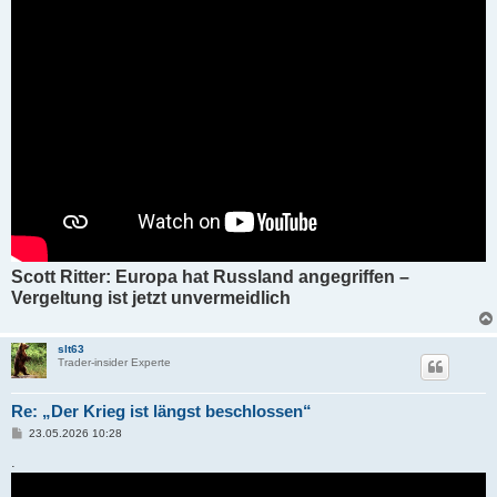
Scott Ritter: Europa hat Russland angegriffen –
Vergeltung ist jetzt unvermeidlich
slt63
Trader-insider Experte
Re: „Der Krieg ist längst beschlossen“
B
23.05.2026 10:28
e
i
.
t
r