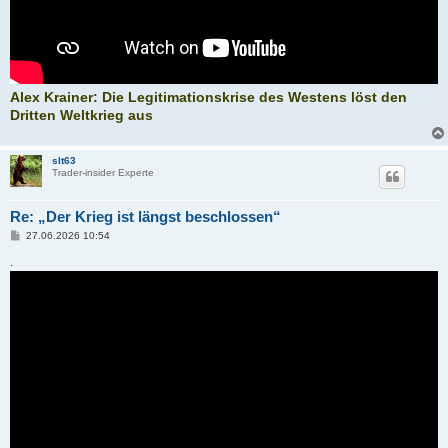
Alex Krainer: Die Legitimationskrise des Westens löst den
Dritten Weltkrieg aus
slt63
Trader-insider Experte
Re: „Der Krieg ist längst beschlossen“
B
27.06.2026 10:54
e
i
.
t
r
a
g