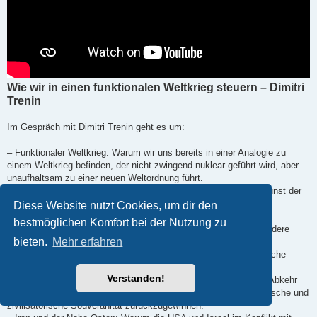
Wie wir in einen funktionalen Weltkrieg steuern – Dimitri
Trenin
Im Gespräch mit Dimitri Trenin geht es um:
– Funktionaler Weltkrieg: Warum wir uns bereits in einer Analogie zu
einem Weltkrieg befinden, der nicht zwingend nuklear geführt wird, aber
unaufhaltsam zu einer neuen Weltordnung führt.
– Die Blindheit der Eliten: Warum westliche „Frontmänner“ die Kunst der
Staatskunst verlernt haben und durch Provokationen gegenüber
Diese Website nutzt Cookies, um dir den
Atommächten ihre eigene Existenz aufs Spiel setzen.
bestmöglichen Komfort bei der Nutzung zu
– Vassallentum vs. Souveränität: Warum Europa – und insbesondere
bieten.
Mehr erfahren
Deutschland – seine strategische Autonomie zugunsten der US-
Hegemonie aufgegeben hat und nun den Preis für die wirtschaftliche
Destabilisierung zahlt.
Verstanden!
– Russlands innere Konsolidierung: Wie die Sanktionen und die Abkehr
vom Westen Russland dazu gezwungen haben, seine technologische und
zivilisatorische Souveränität zurückzugewinnen.