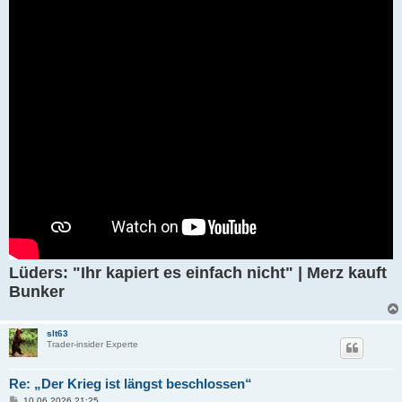
g
Lüders: "Ihr kapiert es einfach nicht" | Merz kauft
Bunker
slt63
Trader-insider Experte
Re: „Der Krieg ist längst beschlossen“
B
10.06.2026 21:25