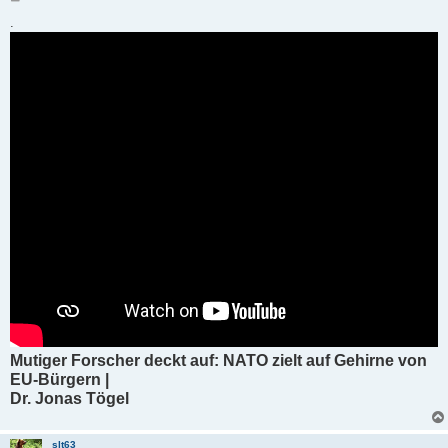
e
i
.
t
r
a
g
Mutiger Forscher deckt auf: NATO zielt auf Gehirne von
EU-Bürgern |
Dr. Jonas Tögel
slt63