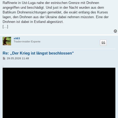
Raffinerie in Ust-Luga nahe der estnischen Grenze mit Drohnen
angegriffen und beschädigt. Und just in der Nacht wurden aus dem
Baltikum Drohnensichtungen gemeldet, die exakt entlang des Kurses
lagen, den Drohnen aus der Ukraine dabei nehmen müssten. Eine der
Drohnen ist dabei in Estland abgestürzt.
[…]
slt63
Trader-insider Experte
Re: „Der Krieg ist längst beschlossen“
B
29.05.2026 11:48
e
i
.
t
r
a
g