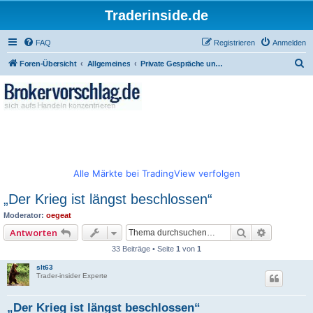
Traderinside.de
FAQ
Registrieren
Anmelden
S
Foren-Übersicht
Allgemeines
Private Gespräche und allgemeiner Börsentalk
u
c
h
e
Alle Märkte bei TradingView verfolgen
„Der Krieg ist längst beschlossen“
Moderator:
oegeat
Suche
Erweitert
Antworten
33 Beiträge • Seite
1
von
1
slt63
Trader-insider Experte
„Der Krieg ist längst beschlossen“