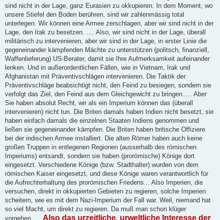
sind nicht in der Lage, ganz Eurasien zu okkupieren. In dem Moment, wo
unsere Stiefel den Boden berühren, sind wir zahlenmässig total
unterlegen. Wir können eine Armee zerschlagen, aber wir sind nicht in der
Lage, den Irak zu besetzen. .... Also, wir sind nicht in der Lage, überall
militärisch zu intervenieren, aber wir sind in der Lage, in erster Linie die
gegeneinander kämpfenden Mächte zu unterstützen (politsch, finanziell,
Waffenlieferung) US-Berater, damit sie Ihre Aufmerksamkeit aufeinander
lenken. Und in außerordentlichen Fällen, wie in Vietnam, Irak und
Afghanistan mit Präventivschlägen intervenieren. Die Taktik der
Präventivschläge beabsichtigt nicht, den Feind zu besiegen, sondern sie
verfolgt das Ziel, den Feind aus dem Gleichgewicht zu bringen..... Aber
Sie haben absolut Recht, wir als ein Imperium können das (überall
intervenieren) nicht tun. Die Briten damals haben Indien nicht besetzt, sie
haben einfach damals die einzelnen Staaten Indiens genommen und
ließen sie gegeneinander kämpfen. Die Briten haben britische Offiziere
bei der indischen Armee installiert. Die alten Römer haben auch keine
großen Truppen in entlegenen Regionen (ausserhalb des römischen
Imperiums) entsandt, sondern sie haben (prorömische) Könige dort
eingesetzt. Verschiedene Könige (bzw. Stadthalter) wurden von dem
römischen Kaiser eingesetzt, und diese Könige waren verantwortlich für
die Aufrechterhaltung des prorömischen Friedens... Also Imperien, die
versuchen, direkt in okkupierten Gebieten zu regieren, solche Imperien
scheitern, wie es mit dem Nazi-Imperium der Fall war. Weil, niemand hat
so viel Macht, um direkt zu regieren. Da muß man schon klüger
Also das urzeitliche, urweltliche Interesse der
vorgehen.....