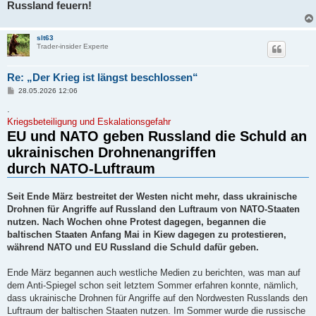
Russland feuern!
slt63
Trader-insider Experte
Re: „Der Krieg ist längst beschlossen“
B
28.05.2026 12:06
e
i
.
t
Kriegsbeteiligung und Eskalationsgefahr
r
EU und NATO geben Russland die Schuld an
a
g
ukrainischen Drohnenangriffen
durch NATO-Luftraum
Seit Ende März bestreitet der Westen nicht mehr, dass ukrainische
Drohnen für Angriffe auf Russland den Luftraum von NATO-Staaten
nutzen. Nach Wochen ohne Protest dagegen, begannen die
baltischen Staaten Anfang Mai in Kiew dagegen zu protestieren,
während NATO und EU Russland die Schuld dafür geben.
Ende März begannen auch westliche Medien zu berichten, was man auf
dem Anti-Spiegel schon seit letztem Sommer erfahren konnte, nämlich,
dass ukrainische Drohnen für Angriffe auf den Nordwesten Russlands den
Luftraum der baltischen Staaten nutzen. Im Sommer wurde die russische