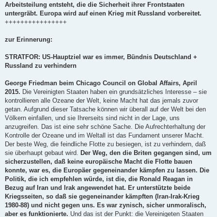
Arbeitsteilung entsteht, die die Sicherheit ihrer Frontstaaten
untergräbt. Europa wird auf einen Krieg mit Russland vorbereitet.
++++++++++++++++
zur Erinnerung:
STRATFOR: US-Hauptziel war es immer, Bündnis Deutschland +
Russland zu verhindern
George Friedman beim Chicago Council on Global Affairs, April
2015.
Die Vereinigten Staaten haben ein grundsätzliches Interesse – sie
kontrollieren alle Ozeane der Welt, keine Macht hat das jemals zuvor
getan. Aufgrund dieser Tatsache können wir überall auf der Welt bei den
Völkern einfallen, und sie Ihrerseits sind nicht in der Lage, uns
anzugreifen. Das ist eine sehr schöne Sache. Die Aufrechterhaltung der
Kontrolle der Ozeane und im Weltall ist das Fundament unserer Macht.
Der beste Weg, die feindliche Flotte zu besiegen, ist zu verhindern, daß
sie überhaupt gebaut wird.
Der Weg, den die Briten gegangen sind, um
sicherzustellen, daß keine europäische Macht die Flotte bauen
konnte, war es, die Europäer gegeneinander kämpfen zu lassen. Die
Politik, die ich empfehlen würde, ist die, die Ronald Reagan in
Bezug auf Iran und Irak angewendet hat. Er unterstützte beide
Kriegsseiten, so daß sie gegeneinander kämpften (Iran-Irak-Krieg
1980-88) und nicht gegen uns. Es war zynisch, sicher unmoralisch,
aber es funktionierte.
Und das ist der Punkt: die Vereinigeten Staaten