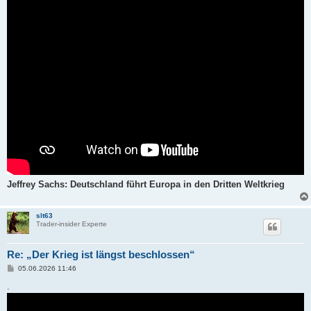
Jeffrey Sachs: Deutschland führt Europa in den Dritten Weltkrieg
slt63
Trader-insider Experte
Re: „Der Krieg ist längst beschlossen“
B
05.06.2026 11:46
e
i
.
t
r
a