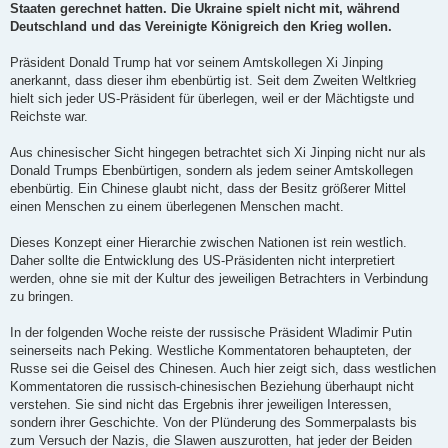
Staaten gerechnet hatten. Die Ukraine spielt nicht mit, während
Deutschland und das Vereinigte Königreich den Krieg wollen.
Präsident Donald Trump hat vor seinem Amtskollegen Xi Jinping
anerkannt, dass dieser ihm ebenbürtig ist. Seit dem Zweiten Weltkrieg
hielt sich jeder US-Präsident für überlegen, weil er der Mächtigste und
Reichste war.
Aus chinesischer Sicht hingegen betrachtet sich Xi Jinping nicht nur als
Donald Trumps Ebenbürtigen, sondern als jedem seiner Amtskollegen
ebenbürtig. Ein Chinese glaubt nicht, dass der Besitz größerer Mittel
einen Menschen zu einem überlegenen Menschen macht.
Dieses Konzept einer Hierarchie zwischen Nationen ist rein westlich.
Daher sollte die Entwicklung des US-Präsidenten nicht interpretiert
werden, ohne sie mit der Kultur des jeweiligen Betrachters in Verbindung
zu bringen.
In der folgenden Woche reiste der russische Präsident Wladimir Putin
seinerseits nach Peking. Westliche Kommentatoren behaupteten, der
Russe sei die Geisel des Chinesen. Auch hier zeigt sich, dass westlichen
Kommentatoren die russisch-chinesischen Beziehung überhaupt nicht
verstehen. Sie sind nicht das Ergebnis ihrer jeweiligen Interessen,
sondern ihrer Geschichte. Von der Plünderung des Sommerpalasts bis
zum Versuch der Nazis, die Slawen auszurotten, hat jeder der Beiden