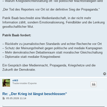
– Warum Kriegsberichterstattung oft Teil politischer Machtstrategien wird
„Der Tod des Reporters vor Ort ist der definitive Sieg der Propaganda.“
Patrik Baab beschreibt eine Medienlandschaft, in der nicht mehr
Information zählt, sondern Emotionalisierung, Feindbilder und die Lenkung
gesellschaftlicher Wut.
Patrik Baab fordert:
– Rückkehr zu journalistischen Standards und echter Recherche vor Ort
– Schutz der Meinungsfreiheit gegen politische und mediale Kampagnen
– Mehr demokratischen Debattenraum statt moralischer Gleichschaltung
– Diplomatie statt medialer Kriegstreiberei
Ein Gespräch über Medienmacht, Propaganda, Kriegshetze und die
Zukunft der Demokratie.
slt63
Trader-insider Experte
Re: „Der Krieg ist längst beschlossen“
B
05.05.2026 11:14
e
i
.
t