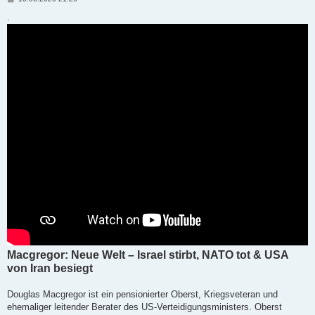
e
i
.
t
r
a
g
Macgregor: Neue Welt – Israel stirbt, NATO tot & USA
von Iran besiegt
Douglas Macgregor ist ein pensionierter Oberst, Kriegsveteran und
ehemaliger leitender Berater des US-Verteidigungsministers. Oberst