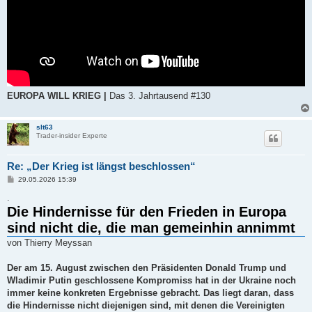
EUROPA WILL KRIEG |
Das 3. Jahrtausend #130
slt63
Trader-insider Experte
Re: „Der Krieg ist längst beschlossen“
B
29.05.2026 15:39
e
i
.
t
Die Hindernisse für den Frieden in Europa
r
a
sind nicht die, die man gemeinhin annimmt
g
von Thierry Meyssan
Der am 15. August zwischen den Präsidenten Donald Trump und
Wladimir Putin geschlossene Kompromiss hat in der Ukraine noch
immer keine konkreten Ergebnisse gebracht. Das liegt daran, dass
die Hindernisse nicht diejenigen sind, mit denen die Vereinigten