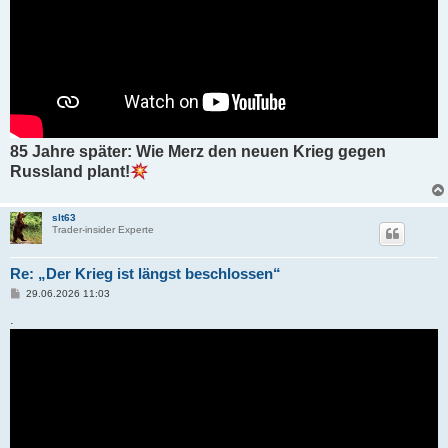
85 Jahre später: Wie Merz den neuen Krieg gegen
Russland plant!
slt63
Trader-insider Experte
Re: „Der Krieg ist längst beschlossen“
B
29.06.2026 11:03
e
i
.
t
r
a
g