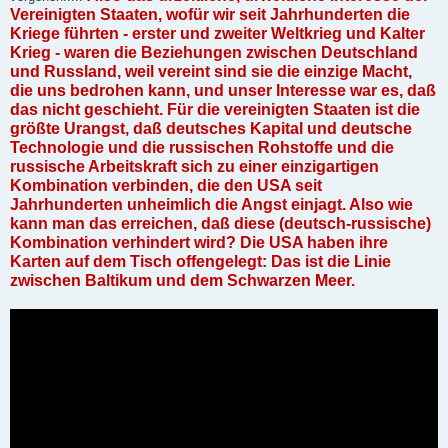
Vereinigten Staaten, wofür wir seit Jahrhunderten die
Kriege führten - erster und zweiter Weltkrieg und Kalter
Krieg - waren die Beziehungen zwischen Deutschland
und Russland, weil vereint sind sie die einzige Macht,
die uns bedrohen kann, und unser Interesse war es, daß
das nicht geschieht. Für die vereinigten Staaten ist die
größte Urangst, daß deutsches Kapital und deutsche
Technologie und die russischen Rohstoffe und die
russische Arbeitskraft sich zu einer einzigartigen
Kombination verbinden, die den USA seit
Jahrhunderten unheimlich die Angst einjagt. Also wie
kann man das erreichen, daß diese (deutsch-russische)
Kombination verhindert wird? Die USA haben ihre
Karten auf dem Tisch offengelegt: Das ist die Linie
zwischen Baltikum und dem Schwarzen Meer.