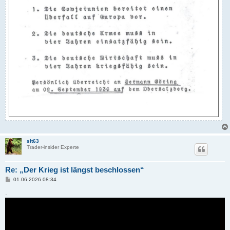
slt63
Trader-insider Experte
Re: „Der Krieg ist längst beschlossen“
B
01.06.2026 08:34
e
i
.
t
r
a
g