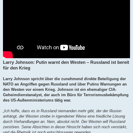
Larry Johnson: Putin warnt den Westen – Russland ist bereit
für den Krieg
Larry Johnson spricht über die zunehmend direkte Beteiligung der
NATO an Angriffen gegen Russland und über Putins Warnungen an
den Westen vor einem Krieg. Johnson ist ein ehemaliger CIA-
Geheimdienstanalyst, der auch im Büro für Terrorismusbekämpfung
des US-Außenministeriums tätig war.
„Ich hoffe, dass es in Russland niemanden mehr gibt, der der Illusion
anhängt, der Westen strebe in irgendeiner Weise eine friedliche Lösung
durch Verhandlungen an. Nein, absolut nicht. Der Westen will Russland
zerstören. Seine Absichten in dieser Hinsicht haben sich noch verstärkt,
und die Rhetorik ist noch entschlossener geworden.