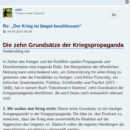
slt63
Trader-insider Experte
Re: „Der Krieg ist längst beschlossen“
B
04.05.2026 09:28
e
i
.
t
Die zehn Grundsätze der Kriegspropaganda
r
a
friedensblog.net
g
In Zeiten des Krieges und der Konflikte spielen Propaganda und
Desinformation eine tragende Rolle. Die Manipulation der öffentlichen
Meinung kann entscheidend sein, um Unterstützung für einen Krieg zu
gewinnen oder die Feindbilder zu festigen. Lord Arthur Ponsonby, ein
britischer Staatsbeamter, Politiker, Schriftsteller und Pazifist (1871 –
1946), hat in seinem Buch “Falsehood in Wartime” zehn Grundsätze der
Kriegspropaganda identifiziert, die auch heute noch erstaunlich relevant
sind:
1. Wir wollen den Krieg nicht:
Dieser erste Grundsatz ist ein häufiger
Ausgangspunkt in der Kriegspropaganda. Die Idee ist, den Eindruck zu
erwecken, dass der Krieg eine unvermeidliche Reaktion auf die
Aggression des Gegners ist. Dadurch sollen die eigenen Handlungen als
gerechtfertigt und defensiv dargestellt werden.