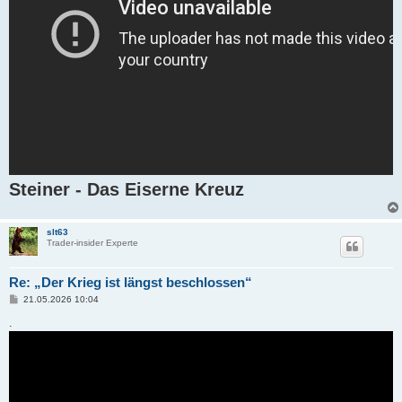
Steiner - Das Eiserne Kreuz
slt63
Trader-insider Experte
Re: „Der Krieg ist längst beschlossen“
B
21.05.2026 10:04
e
i
.
t
r
a
g