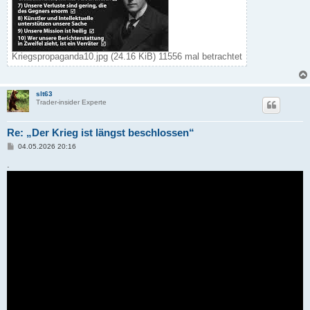
Kriegspropaganda10.jpg (24.16 KiB) 11556 mal betrachtet
slt63
Trader-insider Experte
Re: „Der Krieg ist längst beschlossen“
B
04.05.2026 20:16
e
i
.
t
r
a
g