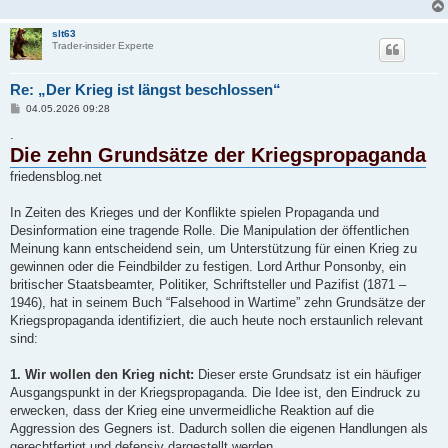
slt63
Trader-insider Experte
Re: „Der Krieg ist längst beschlossen“
B
04.05.2026 09:28
e
i
.
t
Die zehn Grundsätze der Kriegspropaganda
r
a
friedensblog.net
g
In Zeiten des Krieges und der Konflikte spielen Propaganda und
Desinformation eine tragende Rolle. Die Manipulation der öffentlichen
Meinung kann entscheidend sein, um Unterstützung für einen Krieg zu
gewinnen oder die Feindbilder zu festigen. Lord Arthur Ponsonby, ein
britischer Staatsbeamter, Politiker, Schriftsteller und Pazifist (1871 –
1946), hat in seinem Buch “Falsehood in Wartime” zehn Grundsätze der
Kriegspropaganda identifiziert, die auch heute noch erstaunlich relevant
sind:
1. Wir wollen den Krieg nicht:
Dieser erste Grundsatz ist ein häufiger
Ausgangspunkt in der Kriegspropaganda. Die Idee ist, den Eindruck zu
erwecken, dass der Krieg eine unvermeidliche Reaktion auf die
Aggression des Gegners ist. Dadurch sollen die eigenen Handlungen als
gerechtfertigt und defensiv dargestellt werden.