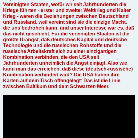
Vereinigten Staaten, wofür wir seit Jahrhunderten die
Kriege führten - erster und zweiter Weltkrieg und Kalter
Krieg - waren die Beziehungen zwischen Deutschland
und Russland, weil vereint sind sie die einzige Macht,
die uns bedrohen kann, und unser Interesse war es, daß
das nicht geschieht. Für die vereinigten Staaten ist die
größte Urangst, daß deutsches Kapital und deutsche
Technologie und die russischen Rohstoffe und die
russische Arbeitskraft sich zu einer einzigartigen
Kombination verbinden, die den USA seit
Jahrhunderten unheimlich die Angst einjagt. Also wie
kann man das erreichen, daß diese (deutsch-russische)
Kombination verhindert wird? Die USA haben ihre
Karten auf dem Tisch offengelegt: Das ist die Linie
zwischen Baltikum und dem Schwarzen Meer.