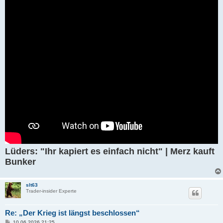
g
Lüders: "Ihr kapiert es einfach nicht" | Merz kauft
Bunker
slt63
Trader-insider Experte
Re: „Der Krieg ist längst beschlossen“
B
10.06.2026 21:25