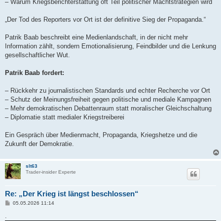
– Warum Kriegsberichterstattung oft Teil politischer Machtstrategien wird
„Der Tod des Reporters vor Ort ist der definitive Sieg der Propaganda.“
Patrik Baab beschreibt eine Medienlandschaft, in der nicht mehr
Information zählt, sondern Emotionalisierung, Feindbilder und die Lenkung
gesellschaftlicher Wut.
Patrik Baab fordert:
– Rückkehr zu journalistischen Standards und echter Recherche vor Ort
– Schutz der Meinungsfreiheit gegen politische und mediale Kampagnen
– Mehr demokratischen Debattenraum statt moralischer Gleichschaltung
– Diplomatie statt medialer Kriegstreiberei
Ein Gespräch über Medienmacht, Propaganda, Kriegshetze und die
Zukunft der Demokratie.
slt63
Trader-insider Experte
Re: „Der Krieg ist längst beschlossen“
B
05.05.2026 11:14
e
i
.
t