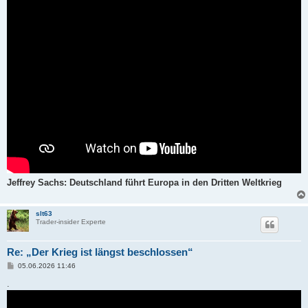
Jeffrey Sachs: Deutschland führt Europa in den Dritten Weltkrieg
slt63
Trader-insider Experte
Re: „Der Krieg ist längst beschlossen“
B
05.06.2026 11:46
e
i
.
t
r
a