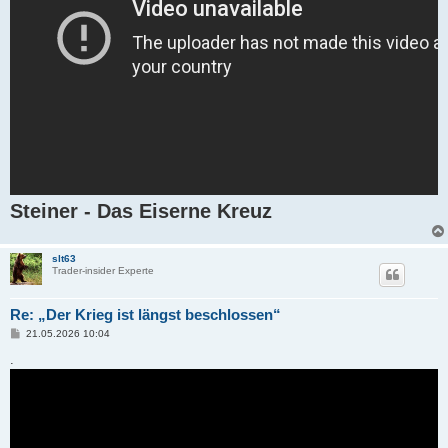
Steiner - Das Eiserne Kreuz
slt63
Trader-insider Experte
Re: „Der Krieg ist längst beschlossen“
B
21.05.2026 10:04
e
i
.
t
r
a
g