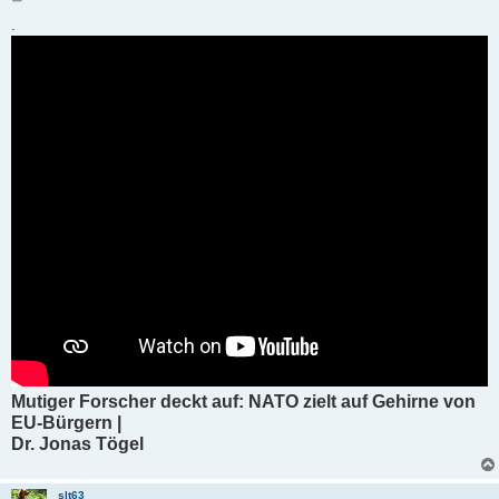
e
i
.
t
r
a
g
Mutiger Forscher deckt auf: NATO zielt auf Gehirne von
EU-Bürgern |
Dr. Jonas Tögel
slt63