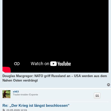
a
g
Douglas Macgregor: NATO griff Russland an – USA werden aus dem
Nahen Osten verdrängt
slt63
Trader-insider Experte
Re: „Der Krieg ist längst beschlossen“
B
23.05.2026 12:01