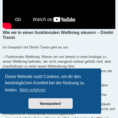
Wie wir in einen funktionalen Weltkrieg steuern – Dimitri
Trenin
Im Gespräch mit Dimitri Trenin geht es um:
– Funktionaler Weltkrieg: Warum wir uns bereits in einer Analogie zu
einem Weltkrieg befinden, der nicht zwingend nuklear geführt wird, aber
unaufhaltsam zu einer neuen Weltordnung führt.
– Die Blindheit der Eliten: Warum westliche „Frontmänner“ die Kunst der
Staatskunst verlernt haben und durch Provokationen gegenüber
Diese Website nutzt Cookies, um dir den
Atommächten ihre eigene Existenz aufs Spiel setzen.
bestmöglichen Komfort bei der Nutzung zu
– Vassallentum vs. Souveränität: Warum Europa – und insbesondere
bieten.
Mehr erfahren
Deutschland – seine strategische Autonomie zugunsten der US-
Hegemonie aufgegeben hat und nun den Preis für die wirtschaftliche
Destabilisierung zahlt.
Verstanden!
– Russlands innere Konsolidierung: Wie die Sanktionen und die Abkehr
vom Westen Russland dazu gezwungen haben, seine technologische und
zivilisatorische Souveränität zurückzugewinnen.