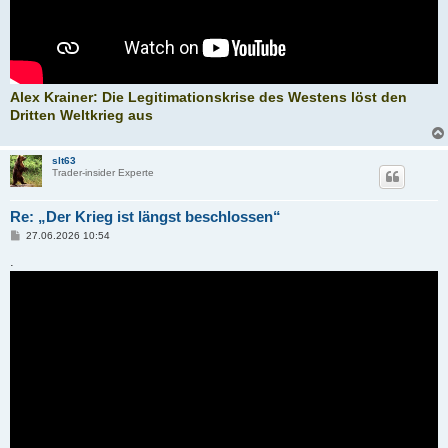
Alex Krainer: Die Legitimationskrise des Westens löst den
Dritten Weltkrieg aus
slt63
Trader-insider Experte
Re: „Der Krieg ist längst beschlossen“
B
27.06.2026 10:54
e
i
.
t
r
a
g