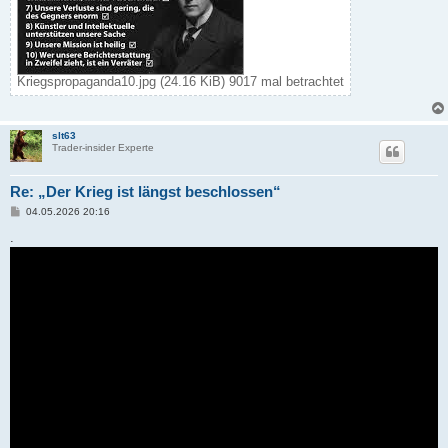
Kriegspropaganda10.jpg (24.16 KiB) 9017 mal betrachtet
slt63
Trader-insider Experte
Re: „Der Krieg ist längst beschlossen“
B
04.05.2026 20:16
e
i
.
t
r
a
g