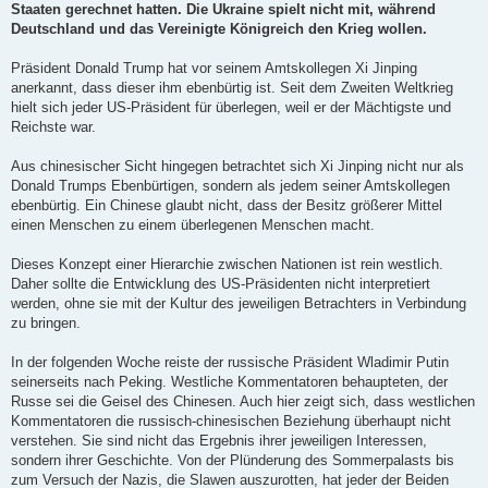
Staaten gerechnet hatten. Die Ukraine spielt nicht mit, während
Deutschland und das Vereinigte Königreich den Krieg wollen.
Präsident Donald Trump hat vor seinem Amtskollegen Xi Jinping
anerkannt, dass dieser ihm ebenbürtig ist. Seit dem Zweiten Weltkrieg
hielt sich jeder US-Präsident für überlegen, weil er der Mächtigste und
Reichste war.
Aus chinesischer Sicht hingegen betrachtet sich Xi Jinping nicht nur als
Donald Trumps Ebenbürtigen, sondern als jedem seiner Amtskollegen
ebenbürtig. Ein Chinese glaubt nicht, dass der Besitz größerer Mittel
einen Menschen zu einem überlegenen Menschen macht.
Dieses Konzept einer Hierarchie zwischen Nationen ist rein westlich.
Daher sollte die Entwicklung des US-Präsidenten nicht interpretiert
werden, ohne sie mit der Kultur des jeweiligen Betrachters in Verbindung
zu bringen.
In der folgenden Woche reiste der russische Präsident Wladimir Putin
seinerseits nach Peking. Westliche Kommentatoren behaupteten, der
Russe sei die Geisel des Chinesen. Auch hier zeigt sich, dass westlichen
Kommentatoren die russisch-chinesischen Beziehung überhaupt nicht
verstehen. Sie sind nicht das Ergebnis ihrer jeweiligen Interessen,
sondern ihrer Geschichte. Von der Plünderung des Sommerpalasts bis
zum Versuch der Nazis, die Slawen auszurotten, hat jeder der Beiden