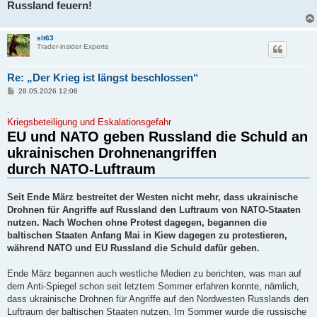
Russland feuern!
slt63
Trader-insider Experte
Re: „Der Krieg ist längst beschlossen“
B
28.05.2026 12:06
e
i
.
t
Kriegsbeteiligung und Eskalationsgefahr
r
EU und NATO geben Russland die Schuld an
a
g
ukrainischen Drohnenangriffen
durch NATO-Luftraum
Seit Ende März bestreitet der Westen nicht mehr, dass ukrainische
Drohnen für Angriffe auf Russland den Luftraum von NATO-Staaten
nutzen. Nach Wochen ohne Protest dagegen, begannen die
baltischen Staaten Anfang Mai in Kiew dagegen zu protestieren,
während NATO und EU Russland die Schuld dafür geben.
Ende März begannen auch westliche Medien zu berichten, was man auf
dem Anti-Spiegel schon seit letztem Sommer erfahren konnte, nämlich,
dass ukrainische Drohnen für Angriffe auf den Nordwesten Russlands den
Luftraum der baltischen Staaten nutzen. Im Sommer wurde die russische