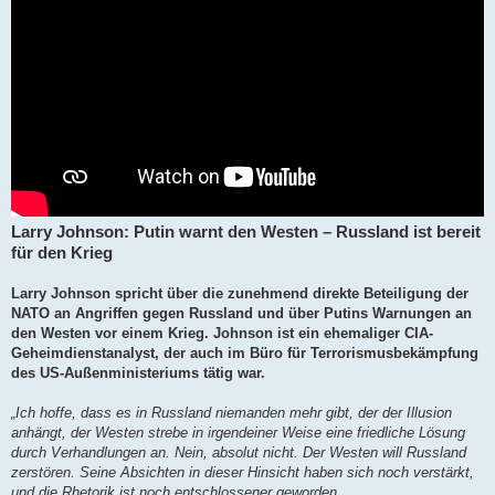
Larry Johnson: Putin warnt den Westen – Russland ist bereit
für den Krieg
Larry Johnson spricht über die zunehmend direkte Beteiligung der
NATO an Angriffen gegen Russland und über Putins Warnungen an
den Westen vor einem Krieg. Johnson ist ein ehemaliger CIA-
Geheimdienstanalyst, der auch im Büro für Terrorismusbekämpfung
des US-Außenministeriums tätig war.
„Ich hoffe, dass es in Russland niemanden mehr gibt, der der Illusion
anhängt, der Westen strebe in irgendeiner Weise eine friedliche Lösung
durch Verhandlungen an. Nein, absolut nicht. Der Westen will Russland
zerstören. Seine Absichten in dieser Hinsicht haben sich noch verstärkt,
und die Rhetorik ist noch entschlossener geworden.