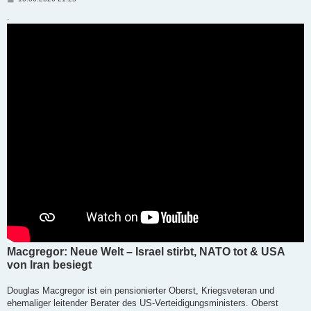
e
i
.
t
r
a
g
Macgregor: Neue Welt – Israel stirbt, NATO tot & USA
von Iran besiegt
Douglas Macgregor ist ein pensionierter Oberst, Kriegsveteran und
ehemaliger leitender Berater des US-Verteidigungsministers. Oberst