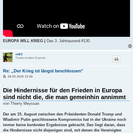
EUROPA WILL KRIEG |
Das 3. Jahrtausend #130
slt63
Trader-insider Experte
Re: „Der Krieg ist längst beschlossen“
B
29.05.2026 15:39
e
i
.
t
Die Hindernisse für den Frieden in Europa
r
a
sind nicht die, die man gemeinhin annimmt
g
von Thierry Meyssan
Der am 15. August zwischen den Präsidenten Donald Trump und
Wladimir Putin geschlossene Kompromiss hat in der Ukraine noch
immer keine konkreten Ergebnisse gebracht. Das liegt daran, dass
die Hindernisse nicht diejenigen sind, mit denen die Vereinigten