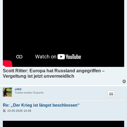
Scott Ritter: Europa hat Russland angegriffen –
Vergeltung ist jetzt unvermeidlich
slt63
Trader-insider Experte
Re: „Der Krieg ist längst beschlossen“
B
23.05.2026 10:28
e
i
.
t
r