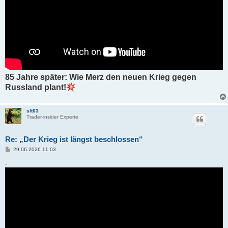
85 Jahre später: Wie Merz den neuen Krieg gegen
Russland plant!
slt63
Trader-insider Experte
Re: „Der Krieg ist längst beschlossen“
B
29.06.2026 11:03
e
i
.
t
r
a
g