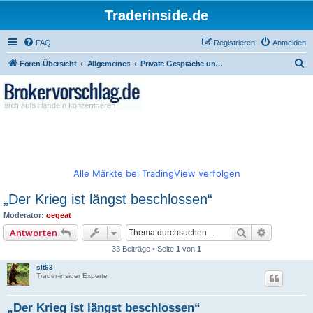
Traderinside.de
FAQ
Registrieren
Anmelden
S
Foren-Übersicht
Allgemeines
Private Gespräche und allgemeiner Börsentalk
u
c
h
e
Alle Märkte bei TradingView verfolgen
„Der Krieg ist längst beschlossen“
Moderator:
oegeat
Suche
Erweitert
Antworten
33 Beiträge • Seite
1
von
1
slt63
Trader-insider Experte
„Der Krieg ist längst beschlossen“