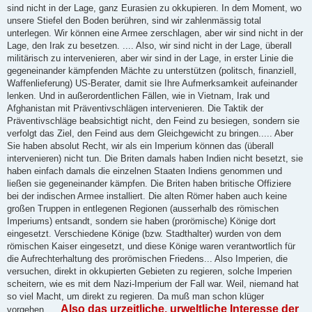
sind nicht in der Lage, ganz Eurasien zu okkupieren. In dem Moment, wo
unsere Stiefel den Boden berühren, sind wir zahlenmässig total
unterlegen. Wir können eine Armee zerschlagen, aber wir sind nicht in der
Lage, den Irak zu besetzen. .... Also, wir sind nicht in der Lage, überall
militärisch zu intervenieren, aber wir sind in der Lage, in erster Linie die
gegeneinander kämpfenden Mächte zu unterstützen (politsch, finanziell,
Waffenlieferung) US-Berater, damit sie Ihre Aufmerksamkeit aufeinander
lenken. Und in außerordentlichen Fällen, wie in Vietnam, Irak und
Afghanistan mit Präventivschlägen intervenieren. Die Taktik der
Präventivschläge beabsichtigt nicht, den Feind zu besiegen, sondern sie
verfolgt das Ziel, den Feind aus dem Gleichgewicht zu bringen..... Aber
Sie haben absolut Recht, wir als ein Imperium können das (überall
intervenieren) nicht tun. Die Briten damals haben Indien nicht besetzt, sie
haben einfach damals die einzelnen Staaten Indiens genommen und
ließen sie gegeneinander kämpfen. Die Briten haben britische Offiziere
bei der indischen Armee installiert. Die alten Römer haben auch keine
großen Truppen in entlegenen Regionen (ausserhalb des römischen
Imperiums) entsandt, sondern sie haben (prorömische) Könige dort
eingesetzt. Verschiedene Könige (bzw. Stadthalter) wurden von dem
römischen Kaiser eingesetzt, und diese Könige waren verantwortlich für
die Aufrechterhaltung des prorömischen Friedens... Also Imperien, die
versuchen, direkt in okkupierten Gebieten zu regieren, solche Imperien
scheitern, wie es mit dem Nazi-Imperium der Fall war. Weil, niemand hat
so viel Macht, um direkt zu regieren. Da muß man schon klüger
Also das urzeitliche, urweltliche Interesse der
vorgehen.....