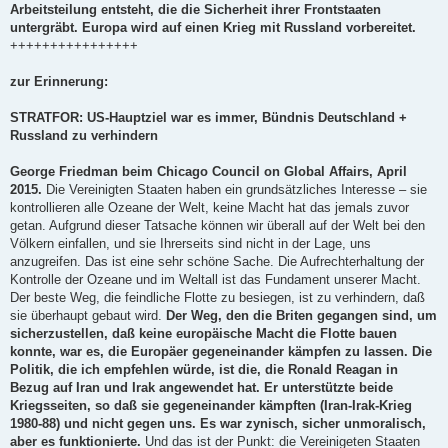
Arbeitsteilung entsteht, die die Sicherheit ihrer Frontstaaten
untergräbt. Europa wird auf einen Krieg mit Russland vorbereitet.
++++++++++++++++
zur Erinnerung:
STRATFOR: US-Hauptziel war es immer, Bündnis Deutschland +
Russland zu verhindern
George Friedman beim Chicago Council on Global Affairs, April
2015.
Die Vereinigten Staaten haben ein grundsätzliches Interesse – sie
kontrollieren alle Ozeane der Welt, keine Macht hat das jemals zuvor
getan. Aufgrund dieser Tatsache können wir überall auf der Welt bei den
Völkern einfallen, und sie Ihrerseits sind nicht in der Lage, uns
anzugreifen. Das ist eine sehr schöne Sache. Die Aufrechterhaltung der
Kontrolle der Ozeane und im Weltall ist das Fundament unserer Macht.
Der beste Weg, die feindliche Flotte zu besiegen, ist zu verhindern, daß
sie überhaupt gebaut wird.
Der Weg, den die Briten gegangen sind, um
sicherzustellen, daß keine europäische Macht die Flotte bauen
konnte, war es, die Europäer gegeneinander kämpfen zu lassen. Die
Politik, die ich empfehlen würde, ist die, die Ronald Reagan in
Bezug auf Iran und Irak angewendet hat. Er unterstützte beide
Kriegsseiten, so daß sie gegeneinander kämpften (Iran-Irak-Krieg
1980-88) und nicht gegen uns. Es war zynisch, sicher unmoralisch,
aber es funktionierte.
Und das ist der Punkt: die Vereinigeten Staaten