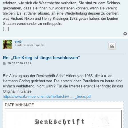
erfahren, wie sich die Westmächte verhalten. Sie sind zu dem Schluss
gekommen, dass sie ihnen nur widerstehen können, wenn sie vereint
bleiben. Es ist daher absurd, an eine Wiederholung dessen zu denken,
was Richard Nixon und Henry Kissinger 1972 getan haben: die beiden
Staaten voneinander zu entkoppeln.
[…]
slt63
Trader-insider Experte
Re: „Der Krieg ist längst beschlossen“
B
29.05.2026 22:19
e
i
.
t
Ein Auszug aus der Denkschrift Adolf Hitlers von 1936, die u.a. an
r
a
Hermann Göring gerichtet war. Die sprachlichen Parallelen zu heute sind
g
einfach verblüffend, nicht wahr? Für die Interessierten: Hier findet ihr das
Original in Gänze
https://www.ifz-muenchen.de/heftarchiv/ ... _treue.pdf
DATEIANHÄNGE