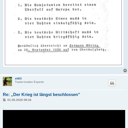
slt63
Trader-insider Experte
Re: „Der Krieg ist längst beschlossen“
B
01.06.2026 08:34
e
i
.
t
r
a
g