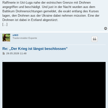
Raffinerie in Ust-Luga nahe der estnischen Grenze mit Drohnen
angegriffen und beschädigt. Und just in der Nacht wurden aus dem
Baltikum Drohnensichtungen gemeldet, die exakt entlang des Kurses
lagen, den Drohnen aus der Ukraine dabei nehmen müssten. Eine der
Drohnen ist dabei in Estland abgestürzt.
[…]
slt63
Trader-insider Experte
Re: „Der Krieg ist längst beschlossen“
B
29.05.2026 11:48
e
i
.
t
r
a
g