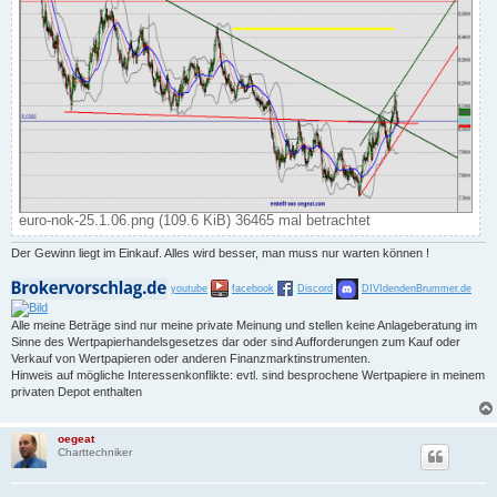
euro-nok-25.1.06.png (109.6 KiB) 36465 mal betrachtet
Der Gewinn liegt im Einkauf. Alles wird besser, man muss nur warten können !
youtube
facebook
Discord
DIVIdendenBrummer.de
Alle meine Beträge sind nur meine private Meinung und stellen keine Anlageberatung im
Sinne des Wertpapierhandelsgesetzes dar oder sind Aufforderungen zum Kauf oder
Verkauf von Wertpapieren oder anderen Finanzmarktinstrumenten.
Hinweis auf mögliche Interessenkonflikte: evtl. sind besprochene Wertpapiere in meinem
privaten Depot enthalten
oegeat
Charttechniker