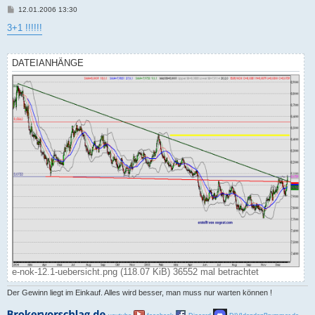
B
12.01.2006 13:30
e
i
3+1 !!!!!!
t
r
a
g
DATEIANHÄNGE
e-nok-12.1-uebersicht.png (118.07 KiB) 36552 mal betrachtet
Der Gewinn liegt im Einkauf. Alles wird besser, man muss nur warten können !