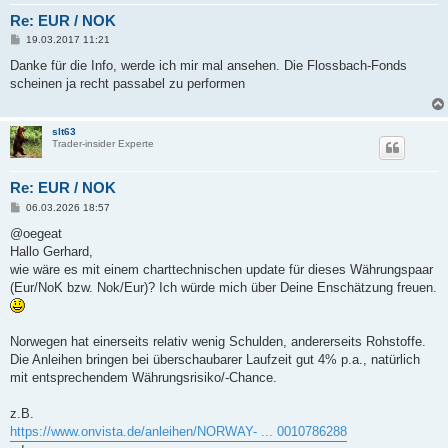
Re: EUR / NOK
B
19.03.2017 11:21
e
i
Danke für die Info, werde ich mir mal ansehen. Die Flossbach-Fonds
t
scheinen ja recht passabel zu performen
r
a
g
slt63
Trader-insider Experte
Re: EUR / NOK
B
06.03.2026 18:57
e
i
@oegeat
t
Hallo Gerhard,
r
a
wie wäre es mit einem charttechnischen update für dieses Währungspaar
g
(Eur/NoK bzw. Nok/Eur)? Ich würde mich über Deine Enschätzung freuen.
Norwegen hat einerseits relativ wenig Schulden, andererseits Rohstoffe.
Die Anleihen bringen bei überschaubarer Laufzeit gut 4% p.a., natürlich
mit entsprechendem Währungsrisiko/-Chance.
z.B.
https://www.onvista.de/anleihen/NORWAY- ... 0010786288