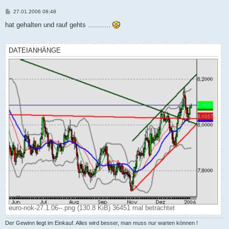
B
27.01.2006 08:48
e
i
hat gehalten und rauf gehts ...........
t
r
a
g
DATEIANHÄNGE
euro-nok-27.1.06--.png (130.8 KiB) 36451 mal betrachtet
Der Gewinn liegt im Einkauf. Alles wird besser, man muss nur warten können !