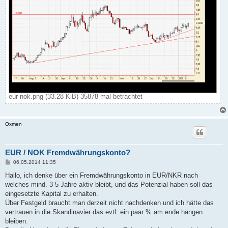
eur-nok.png (33.28 KiB) 35878 mal betrachtet
Oxmen
EUR / NOK Fremdwährungskonto?
B
06.05.2014 11:35
e
i
Hallo, ich denke über ein Fremdwährungskonto in EUR/NKR nach
t
welches mind. 3-5 Jahre aktiv bleibt, und das Potenzial haben soll das
r
a
eingesetzte Kapital zu erhalten.
g
Über Festgeld braucht man derzeit nicht nachdenken und ich hätte das
vertrauen in die Skandinavier das evtl. ein paar % am ende hängen
bleiben.