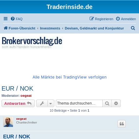
Traderinside.de
FAQ
Registrieren
Anmelden
S
Foren-Übersicht
Investments
Devisen, Geldmarkt und Konjunktur
u
c
h
e
Alle Märkte bei TradingView verfolgen
EUR / NOK
Moderator:
oegeat
Suche
Erweitert
Antworten
10 Beiträge • Seite
1
von
1
oegeat
Charttechniker
EUR / NOK