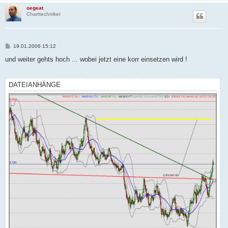
oegeat
Charttechniker
B
19.01.2006 15:12
e
i
und weiter gehts hoch ... wobei jetzt eine korr einsetzen wird !
t
r
a
g
DATEIANHÄNGE