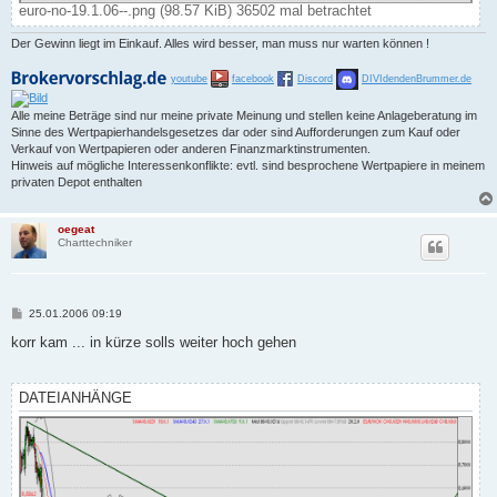
euro-no-19.1.06--.png (98.57 KiB) 36502 mal betrachtet
Der Gewinn liegt im Einkauf. Alles wird besser, man muss nur warten können !
youtube
facebook
Discord
DIVIdendenBrummer.de
Alle meine Beträge sind nur meine private Meinung und stellen keine Anlageberatung im
Sinne des Wertpapierhandelsgesetzes dar oder sind Aufforderungen zum Kauf oder
Verkauf von Wertpapieren oder anderen Finanzmarktinstrumenten.
Hinweis auf mögliche Interessenkonflikte: evtl. sind besprochene Wertpapiere in meinem
privaten Depot enthalten
oegeat
Charttechniker
B
25.01.2006 09:19
e
i
korr kam ... in kürze solls weiter hoch gehen
t
r
a
g
DATEIANHÄNGE