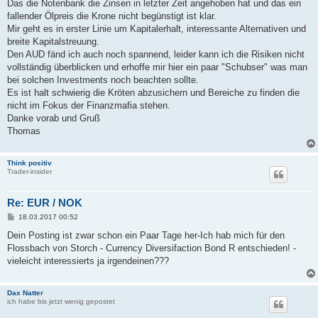
Das die Notenbank die Zinsen in letzter Zeit angehoben hat und das ein
fallender Ölpreis die Krone nicht begünstigt ist klar.
Mir geht es in erster Linie um Kapitalerhalt, interessante Alternativen und
breite Kapitalstreuung.
Den AUD fänd ich auch noch spannend, leider kann ich die Risiken nicht
vollständig überblicken und erhoffe mir hier ein paar "Schubser" was man
bei solchen Investments noch beachten sollte.
Es ist halt schwierig die Kröten abzusichern und Bereiche zu finden die
nicht im Fokus der Finanzmafia stehen.
Danke vorab und Gruß
Thomas
Think positiv
Trader-insider
Re: EUR / NOK
B
18.03.2017 00:52
e
i
Dein Posting ist zwar schon ein Paar Tage her-Ich hab mich für den
t
Flossbach von Storch - Currency Diversifaction Bond R entschieden! -
r
a
vieleicht interessierts ja irgendeinen???
g
Dax Natter
ich habe bis jetzt wenig gepostet