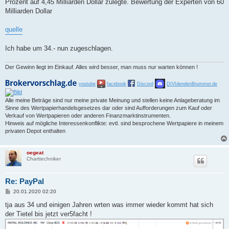
Prozent auf 4,45 Milliarden Dollar zulegte. Bewertung der Experten von 60
Milliarden Dollar
quelle
Ich habe um 34.- nun zugeschlagen.
Der Gewinn liegt im Einkauf. Alles wird besser, man muss nur warten können !
youtube
facebook
Discord
DIVIdendenBrummer.de
Alle meine Beträge sind nur meine private Meinung und stellen keine Anlageberatung im
Sinne des Wertpapierhandelsgesetzes dar oder sind Aufforderungen zum Kauf oder
Verkauf von Wertpapieren oder anderen Finanzmarktinstrumenten.
Hinweis auf mögliche Interessenkonflikte: evtl. sind besprochene Wertpapiere in meinem
privaten Depot enthalten
oegeat
Charttechniker
Re: PayPal
B
20.01.2020 02:20
e
i
tja aus 34 und einigen Jahren wrten was immer wieder kommt hat sich
t
der Tietel bis jetzt ver5facht !
r
a
g