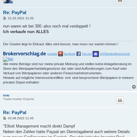
Re: PayPal
B
21.02.2021 21:20
e
i
nun waren wir bei 300.-also noch mal verdoppelt !
t
Ich verkaufe nun ALLES
r
a
g
Der Gewinn liegt im Einkauf. Alles wird besser, man muss nur warten können !
youtube
facebook
Discord
DIVIdendenBrummer.de
Alle meine Beträge sind nur meine private Meinung und stellen keine Anlageberatung im
Sinne des Wertpapierhandelsgesetzes dar oder sind Aufforderungen zum Kauf oder
Verkauf von Wertpapieren oder anderen Finanzmarktinstrumenten.
Hinweis auf mögliche Interessenkonflikte: evtl. sind besprochene Wertpapiere in meinem
privaten Depot enthalten
trutz
Trader-insider Experte
Re: PayPal
B
03.08.2022 11:45
e
i
"Elliott Management macht direkt Dampf
t
Neben den Zahlen hatte Paypal am Dienstagabend auch weitere Details
r
a