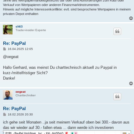
Sinne des Wertpapierhandelsgesetzes dar oder sind Aufforderungen zum Kauf oder
Verkauf von Wertpapieren oder anderen Finanzmarktinstrumenten.
Hinweis auf mögliche Interessenkonflikte: evtl. sind besprochene Wertpapiere in meinem
privaten Depot enthalten
slt63
Trader-insider Experte
Re: PayPal
B
16.04.2025 12:05
e
i
@oegeat
t
r
a
Hallo Gerhard, was meinst Du charttechnisch aktuell zu Paypal in
g
kurz-/mittelfristiger Sicht?
Danke!
oegeat
Charttechniker
Re: PayPal
B
18.02.2026 20:30
e
i
ich gehe seit Monaten ..ja seit meinem Verkauf oben bei 300.- davon aus
t
das wir wieder auf 30.- fallen etwa ... dann werde ich investieren
r
a