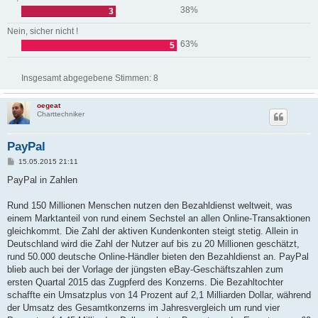
38%
3
Nein, sicher nicht !
63%
5
Insgesamt abgegebene Stimmen:
8
oegeat
Charttechniker
PayPal
B
15.05.2015 21:11
e
i
PayPal in Zahlen
t
r
a
Rund 150 Millionen Menschen nutzen den Bezahldienst weltweit, was
g
einem Marktanteil von rund einem Sechstel an allen Online-Transaktionen
gleichkommt. Die Zahl der aktiven Kundenkonten steigt stetig. Allein in
Deutschland wird die Zahl der Nutzer auf bis zu 20 Millionen geschätzt,
rund 50.000 deutsche Online-Händler bieten den Bezahldienst an. PayPal
blieb auch bei der Vorlage der jüngsten eBay-Geschäftszahlen zum
ersten Quartal 2015 das Zugpferd des Konzerns. Die Bezahltochter
schaffte ein Umsatzplus von 14 Prozent auf 2,1 Milliarden Dollar, während
der Umsatz des Gesamtkonzerns im Jahresvergleich um rund vier