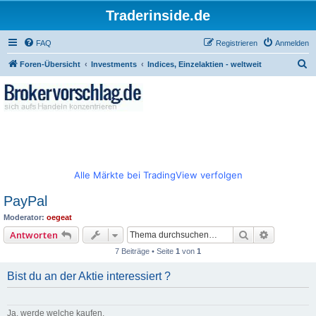
Traderinside.de
FAQ
Registrieren
Anmelden
S
Foren-Übersicht
Investments
Indices, Einzelaktien - weltweit
u
c
h
e
Alle Märkte bei TradingView verfolgen
PayPal
Moderator:
oegeat
Suche
Erweitert
Antworten
7 Beiträge • Seite
1
von
1
Bist du an der Aktie interessiert ?
Ja, werde welche kaufen.