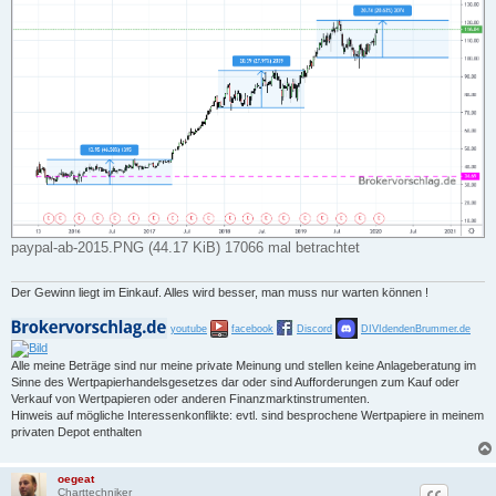
paypal-ab-2015.PNG (44.17 KiB) 17066 mal betrachtet
Der Gewinn liegt im Einkauf. Alles wird besser, man muss nur warten können !
youtube
facebook
Discord
DIVIdendenBrummer.de
Alle meine Beträge sind nur meine private Meinung und stellen keine Anlageberatung im
Sinne des Wertpapierhandelsgesetzes dar oder sind Aufforderungen zum Kauf oder
Verkauf von Wertpapieren oder anderen Finanzmarktinstrumenten.
Hinweis auf mögliche Interessenkonflikte: evtl. sind besprochene Wertpapiere in meinem
privaten Depot enthalten
oegeat
Charttechniker