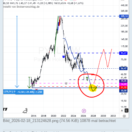
g
Bild_2026-02-18_213124628.png (74.56 KiB) 10878 mal betrachtet