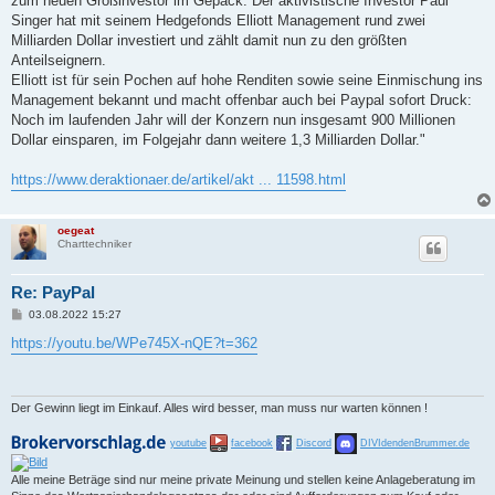
zum neuen Großinvestor im Gepäck. Der aktivistische Investor Paul
g
Singer hat mit seinem Hedgefonds Elliott Management rund zwei
Milliarden Dollar investiert und zählt damit nun zu den größten
Anteilseignern.
Elliott ist für sein Pochen auf hohe Renditen sowie seine Einmischung ins
Management bekannt und macht offenbar auch bei Paypal sofort Druck:
Noch im laufenden Jahr will der Konzern nun insgesamt 900 Millionen
Dollar einsparen, im Folgejahr dann weitere 1,3 Milliarden Dollar."
https://www.deraktionaer.de/artikel/akt ... 11598.html
oegeat
Charttechniker
Re: PayPal
B
03.08.2022 15:27
e
i
https://youtu.be/WPe745X-nQE?t=362
t
r
a
g
Der Gewinn liegt im Einkauf. Alles wird besser, man muss nur warten können !
youtube
facebook
Discord
DIVIdendenBrummer.de
Alle meine Beträge sind nur meine private Meinung und stellen keine Anlageberatung im