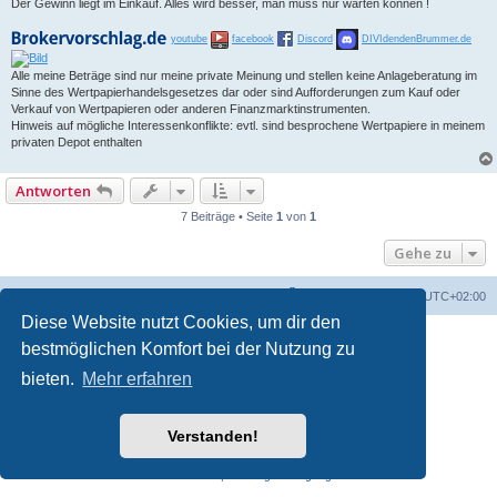
Der Gewinn liegt im Einkauf. Alles wird besser, man muss nur warten können !
youtube
facebook
Discord
DIVIdendenBrummer.de
Alle meine Beträge sind nur meine private Meinung und stellen keine Anlageberatung im
Sinne des Wertpapierhandelsgesetzes dar oder sind Aufforderungen zum Kauf oder
Verkauf von Wertpapieren oder anderen Finanzmarktinstrumenten.
Hinweis auf mögliche Interessenkonflikte: evtl. sind besprochene Wertpapiere in meinem
privaten Depot enthalten
Antworten
7 Beiträge • Seite
1
von
1
Gehe zu
Foren-Übersicht
Alle Zeiten sind
UTC+02:00
Diese Website nutzt Cookies, um dir den
bestmöglichen Komfort bei der Nutzung zu
bieten.
Mehr erfahren
Verstanden!
Powered by
phpBB
® Forum Software © phpBB Limited
Deutsche Übersetzung durch
phpBB.de
Datenschutz
|
Nutzungsbedingungen