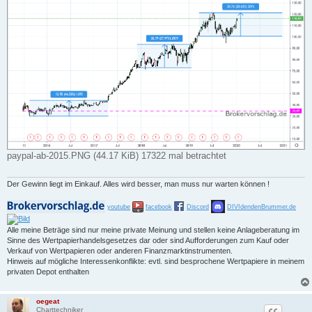
paypal-ab-2015.PNG (44.17 KiB) 17322 mal betrachtet
Der Gewinn liegt im Einkauf. Alles wird besser, man muss nur warten können !
youtube
facebook
Discord
DIVIdendenBrummer.de
Alle meine Beträge sind nur meine private Meinung und stellen keine Anlageberatung im
Sinne des Wertpapierhandelsgesetzes dar oder sind Aufforderungen zum Kauf oder
Verkauf von Wertpapieren oder anderen Finanzmarktinstrumenten.
Hinweis auf mögliche Interessenkonflikte: evtl. sind besprochene Wertpapiere in meinem
privaten Depot enthalten
oegeat
Charttechniker