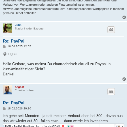
Sinne des Wertpapierhandelsgesetzes dar oder sind Aufforderungen zum Kauf oder
Verkauf von Wertpapieren oder anderen Finanzmarktinstrumenten.
Hinweis auf mögliche Interessenkonflikte: evtl. sind besprochene Wertpapiere in meinem
privaten Depot enthalten
slt63
Trader-insider Experte
Re: PayPal
B
16.04.2025 12:05
e
i
@oegeat
t
r
a
Hallo Gerhard, was meinst Du charttechnisch aktuell zu Paypal in
g
kurz-/mittelfristiger Sicht?
Danke!
oegeat
Charttechniker
Re: PayPal
B
18.02.2026 20:30
e
i
ich gehe seit Monaten ..ja seit meinem Verkauf oben bei 300.- davon aus
t
das wir wieder auf 30.- fallen etwa ... dann werde ich investieren
r
a