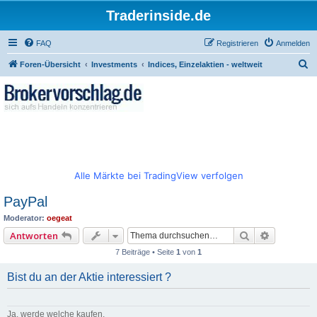
Traderinside.de
FAQ
Registrieren
Anmelden
S
Foren-Übersicht
Investments
Indices, Einzelaktien - weltweit
u
c
h
e
Alle Märkte bei TradingView verfolgen
PayPal
Moderator:
oegeat
Suche
Erweitert
Antworten
7 Beiträge • Seite
1
von
1
Bist du an der Aktie interessiert ?
Ja, werde welche kaufen.