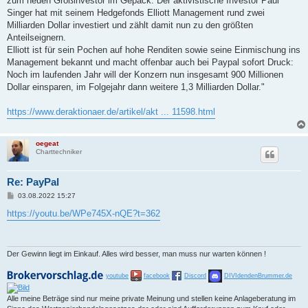
zum neuen Großinvestor im Gepäck. Der aktivistische Investor Paul
g
Singer hat mit seinem Hedgefonds Elliott Management rund zwei
Milliarden Dollar investiert und zählt damit nun zu den größten
Anteilseignern.
Elliott ist für sein Pochen auf hohe Renditen sowie seine Einmischung ins
Management bekannt und macht offenbar auch bei Paypal sofort Druck:
Noch im laufenden Jahr will der Konzern nun insgesamt 900 Millionen
Dollar einsparen, im Folgejahr dann weitere 1,3 Milliarden Dollar."
https://www.deraktionaer.de/artikel/akt ... 11598.html
oegeat
Charttechniker
Re: PayPal
B
03.08.2022 15:27
e
i
https://youtu.be/WPe745X-nQE?t=362
t
r
a
g
Der Gewinn liegt im Einkauf. Alles wird besser, man muss nur warten können !
youtube
facebook
Discord
DIVIdendenBrummer.de
Alle meine Beträge sind nur meine private Meinung und stellen keine Anlageberatung im