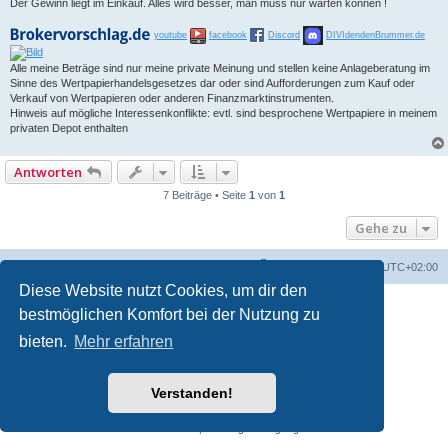
Der Gewinn liegt im Einkauf. Alles wird besser, man muss nur warten können !
youtube
facebook
Discord
DIVIdendenBrummer.de
Alle meine Beträge sind nur meine private Meinung und stellen keine Anlageberatung im
Sinne des Wertpapierhandelsgesetzes dar oder sind Aufforderungen zum Kauf oder
Verkauf von Wertpapieren oder anderen Finanzmarktinstrumenten.
Hinweis auf mögliche Interessenkonflikte: evtl. sind besprochene Wertpapiere in meinem
privaten Depot enthalten
Antworten
7 Beiträge • Seite
1
von
1
Gehe zu
Foren-Übersicht
Alle Zeiten sind
UTC+02:00
Diese Website nutzt Cookies, um dir den
bestmöglichen Komfort bei der Nutzung zu
bieten.
Mehr erfahren
Verstanden!
Powered by
phpBB
® Forum Software © phpBB Limited
Deutsche Übersetzung durch
phpBB.de
Datenschutz
|
Nutzungsbedingungen