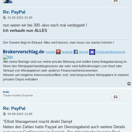
Re: PayPal
B
21.02.2021 21:20
e
i
nun waren wir bei 300.-also noch mal verdoppelt !
t
Ich verkaufe nun ALLES
r
a
g
Der Gewinn liegt im Einkauf. Alles wird besser, man muss nur warten können !
youtube
facebook
Discord
DIVIdendenBrummer.de
Alle meine Beträge sind nur meine private Meinung und stellen keine Anlageberatung im
Sinne des Wertpapierhandelsgesetzes dar oder sind Aufforderungen zum Kauf oder
Verkauf von Wertpapieren oder anderen Finanzmarktinstrumenten.
Hinweis auf mögliche Interessenkonflikte: evtl. sind besprochene Wertpapiere in meinem
privaten Depot enthalten
trutz
Trader-insider Experte
Re: PayPal
B
03.08.2022 11:45
e
i
"Elliott Management macht direkt Dampf
t
Neben den Zahlen hatte Paypal am Dienstagabend auch weitere Details
r
a