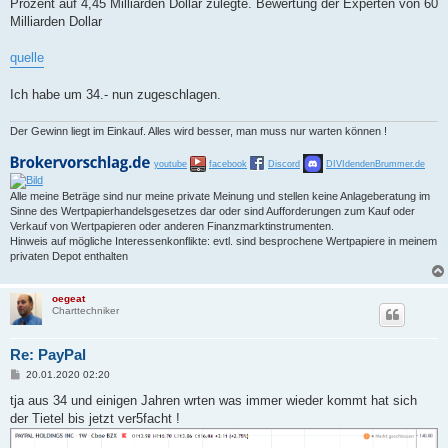
Prozent auf 4,45 Milliarden Dollar zulegte. Bewertung der Experten von 60
Milliarden Dollar
quelle
Ich habe um 34.- nun zugeschlagen.
Der Gewinn liegt im Einkauf. Alles wird besser, man muss nur warten können !
youtube
facebook
Discord
DIVIdendenBrummer.de
Alle meine Beträge sind nur meine private Meinung und stellen keine Anlageberatung im
Sinne des Wertpapierhandelsgesetzes dar oder sind Aufforderungen zum Kauf oder
Verkauf von Wertpapieren oder anderen Finanzmarktinstrumenten.
Hinweis auf mögliche Interessenkonflikte: evtl. sind besprochene Wertpapiere in meinem
privaten Depot enthalten
oegeat
Charttechniker
Re: PayPal
B
20.01.2020 02:20
e
i
tja aus 34 und einigen Jahren wrten was immer wieder kommt hat sich
t
der Tietel bis jetzt ver5facht !
r
a
g