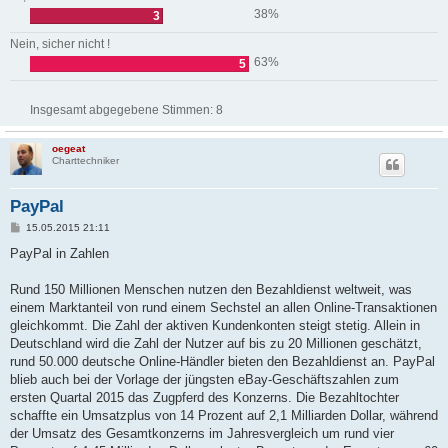
38%
3
Nein, sicher nicht !
63%
5
Insgesamt abgegebene Stimmen:
8
oegeat
Charttechniker
PayPal
B
15.05.2015 21:11
e
i
PayPal in Zahlen
t
r
a
Rund 150 Millionen Menschen nutzen den Bezahldienst weltweit, was
g
einem Marktanteil von rund einem Sechstel an allen Online-Transaktionen
gleichkommt. Die Zahl der aktiven Kundenkonten steigt stetig. Allein in
Deutschland wird die Zahl der Nutzer auf bis zu 20 Millionen geschätzt,
rund 50.000 deutsche Online-Händler bieten den Bezahldienst an. PayPal
blieb auch bei der Vorlage der jüngsten eBay-Geschäftszahlen zum
ersten Quartal 2015 das Zugpferd des Konzerns. Die Bezahltochter
schaffte ein Umsatzplus von 14 Prozent auf 2,1 Milliarden Dollar, während
der Umsatz des Gesamtkonzerns im Jahresvergleich um rund vier