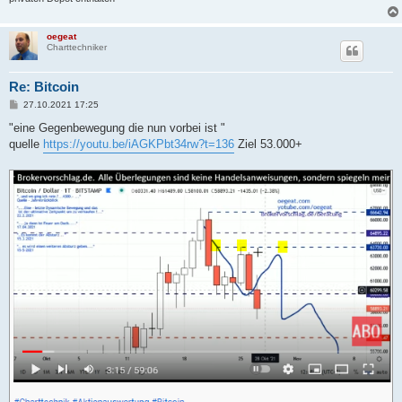
oegeat
Charttechniker
Re: Bitcoin
B
27.10.2021 17:25
e
i
"eine Gegenbewegung die nun vorbei ist "
t
quelle
https://youtu.be/iAGKPbt34rw?t=136
Ziel 53.000+
r
a
g