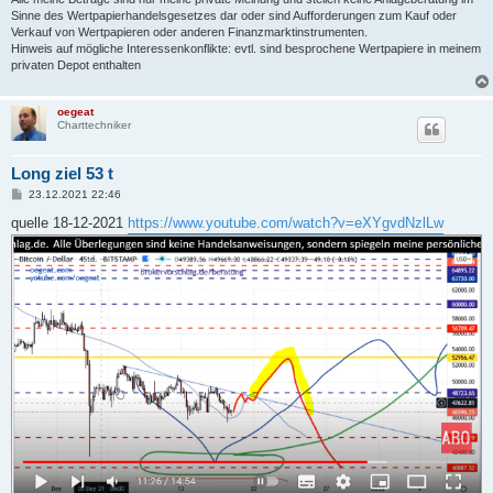
Sinne des Wertpapierhandelsgesetzes dar oder sind Aufforderungen zum Kauf oder
Verkauf von Wertpapieren oder anderen Finanzmarktinstrumenten.
Hinweis auf mögliche Interessenkonflikte: evtl. sind besprochene Wertpapiere in meinem
privaten Depot enthalten
oegeat
Charttechniker
Long ziel 53 t
B
23.12.2021 22:46
e
i
quelle 18-12-2021
https://www.youtube.com/watch?v=eXYgvdNzlLw
t
r
a
g