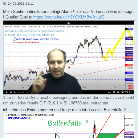
B
24.05.2021 21:11
e
i
Mein Sentimentindikator schlagt Alarm ! hier das Video und was ich sage
t
! Quelle: Quelle:
https://youtu.be/xHY9YGKUYBw?t=165
r
a
g
1-Eine - letzte Dynamische bewegung und das ist der ultimative zeitpunkt
um zu verkaufenals.GIF (216.1 KiB) 198780 mal betrachtet
ich sehe das Ende kommen und frage mich ist das eine Bullenfalle ?