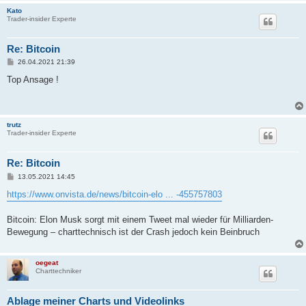
Kato
Trader-insider Experte
Re: Bitcoin
B
26.04.2021 21:39
e
i
Top Ansage !
t
r
a
g
trutz
Trader-insider Experte
Re: Bitcoin
B
13.05.2021 14:45
e
i
https://www.onvista.de/news/bitcoin-elo ... -455757803
t
r
a
Bitcoin: Elon Musk sorgt mit einem Tweet mal wieder für Milliarden-
g
Bewegung – charttechnisch ist der Crash jedoch kein Beinbruch
oegeat
Charttechniker
Ablage meiner Charts und Videolinks