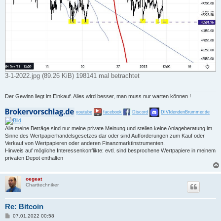
3-1-2022.jpg (89.26 KiB) 198141 mal betrachtet
Der Gewinn liegt im Einkauf. Alles wird besser, man muss nur warten können !
youtube
facebook
Discord
DIVIdendenBrummer.de
Alle meine Beträge sind nur meine private Meinung und stellen keine Anlageberatung im
Sinne des Wertpapierhandelsgesetzes dar oder sind Aufforderungen zum Kauf oder
Verkauf von Wertpapieren oder anderen Finanzmarktinstrumenten.
Hinweis auf mögliche Interessenkonflikte: evtl. sind besprochene Wertpapiere in meinem
privaten Depot enthalten
oegeat
Charttechniker
Re: Bitcoin
B
07.01.2022 00:58