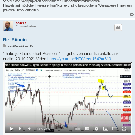
Verkauf von Wertpapieren oder anderen Finanzmarktinstrumenten.
Hinweis auf mögliche Interessenkonflikte: evtl. sind besprochene Wertpapiere in meinem
privaten Depot enthalten
oegeat
Charttechniker
Re: Bitcoin
B
22.10.2021 19:59
e
i
" habe jetzt eine short Position.." "...gehe von einer Bärenfalle aus"
t
quelle: 20.10.2021 Video
https://youtu.be/HTrV-ersUS4?t=610
r
a
g