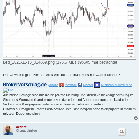
Bild_2021-11-13_024839.png (173.5 KiB) 198505 mal betrachtet
Der Gewinn liegt im Einkauf. Alles wird besser, man muss nur warten können !
youtube
facebook
Discord
DIVIdendenBrummer.de
Alle meine Beträge sind nur meine private Meinung und stellen keine Anlageberatung im
Sinne des Wertpapierhandelsgesetzes dar oder sind Aufforderungen zum Kauf oder
Verkauf von Wertpapieren oder anderen Finanzmarktinstrumenten.
Hinweis auf mögliche Interessenkonflikte: evtl. sind besprochene Wertpapiere in meinem
privaten Depot enthalten
oegeat
Charttechniker