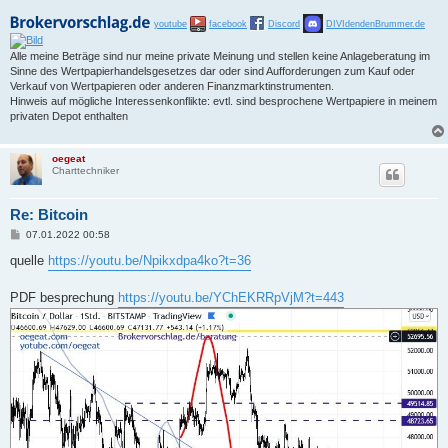
youtube
facebook
Discord
DIVIdendenBrummer.de
Alle meine Beträge sind nur meine private Meinung und stellen keine Anlageberatung im
Sinne des Wertpapierhandelsgesetzes dar oder sind Aufforderungen zum Kauf oder
Verkauf von Wertpapieren oder anderen Finanzmarktinstrumenten.
Hinweis auf mögliche Interessenkonflikte: evtl. sind besprochene Wertpapiere in meinem
privaten Depot enthalten
oegeat
Charttechniker
Re: Bitcoin
B
07.01.2022 00:58
e
i
quelle
https://youtu.be/Npikxdpa4ko?t=36
t
r
a
PDF besprechung
https://youtu.be/YChEKRRpVjM?t=443
g