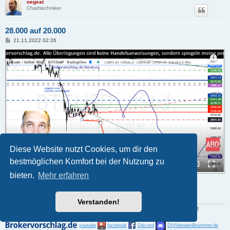
oegeat
Charttechniker
28.000 auf 20.000
B
21.11.2022 02:26
e
i
t
r
a
g
Diese Website nutzt Cookies, um dir den
bestmöglichen Komfort bei der Nutzung zu
bieten.
Mehr erfahren
28-20000.PNG (229.58 KiB) 194790 mal betrachtet
hier das Video
Verstanden!
Der Gewinn liegt im Einkauf. Alles wird besser, man muss nur warten können !
youtube
facebook
Discord
DIVIdendenBrummer.de