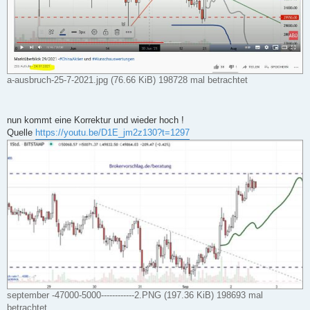
a-ausbruch-25-7-2021.jpg (76.66 KiB) 198728 mal betrachtet
nun kommt eine Korrektur und wieder hoch !
Quelle
https://youtu.be/D1E_jm2z130?t=1297
september -47000-5000------------2.PNG (197.36 KiB) 198693 mal
betrachtet