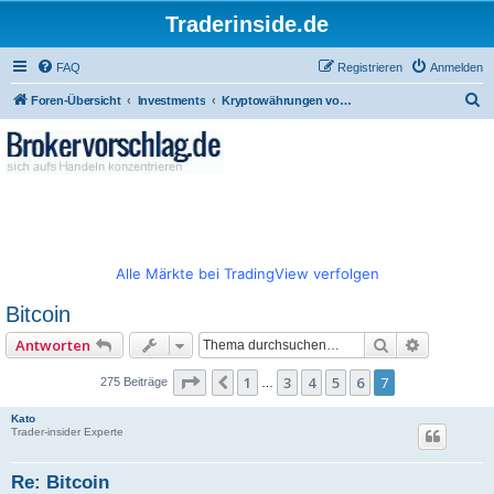
Traderinside.de
FAQ
Registrieren
Anmelden
S
Foren-Übersicht
Investments
Kryptowährungen von Bitcoin zu diversen Altcoins
u
c
h
e
Alle Märkte bei TradingView verfolgen
Bitcoin
Suche
Erweitert
Antworten
Seite
7
von
7
1
3
4
5
6
7
Vorherige
275 Beiträge
…
Kato
Trader-insider Experte
Re: Bitcoin