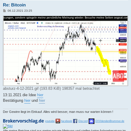
Re: Bitcoin
B
06.12.2021 23:25
e
i
t
r
a
g
absturz-4-12-2021.gif (193.83 KiB) 198357 mal betrachtet
13:11.2021 die Idee
hier
Bestätigung
hier
und
hier
Der Gewinn liegt im Einkauf. Alles wird besser, man muss nur warten können !
youtube
facebook
Discord
DIVIdendenBrummer.de
Alle meine Beträge sind nur meine private Meinung und stellen keine Anlageberatung im