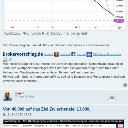
7-1-2022-2.PNG (50.56 KiB) 198125 mal betrachtet
Der Gewinn liegt im Einkauf. Alles wird besser, man muss nur warten können !
youtube
facebook
Discord
DIVIdendenBrummer.de
Alle meine Beträge sind nur meine private Meinung und stellen keine Anlageberatung im
Sinne des Wertpapierhandelsgesetzes dar oder sind Aufforderungen zum Kauf oder
Verkauf von Wertpapieren oder anderen Finanzmarktinstrumenten.
Hinweis auf mögliche Interessenkonflikte: evtl. sind besprochene Wertpapiere in meinem
privaten Depot enthalten
oegeat
Charttechniker
Von 46.000 auf das Ziel Zwischenziel 13.880.
B
21.11.2022 02:23
e
i
t
r