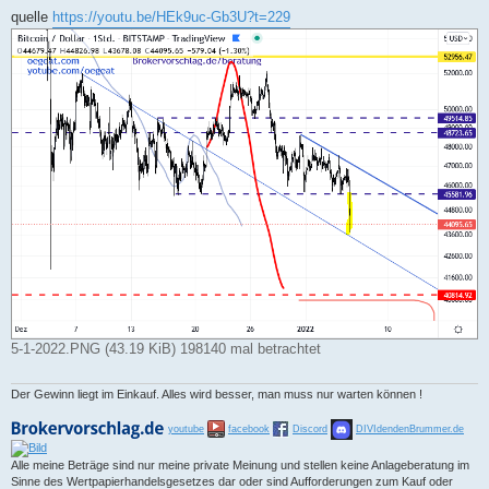
e
i
quelle
https://youtu.be/HEk9uc-Gb3U?t=229
t
r
a
g
5-1-2022.PNG (43.19 KiB) 198140 mal betrachtet
Der Gewinn liegt im Einkauf. Alles wird besser, man muss nur warten können !
youtube
facebook
Discord
DIVIdendenBrummer.de
Alle meine Beträge sind nur meine private Meinung und stellen keine Anlageberatung im
Sinne des Wertpapierhandelsgesetzes dar oder sind Aufforderungen zum Kauf oder