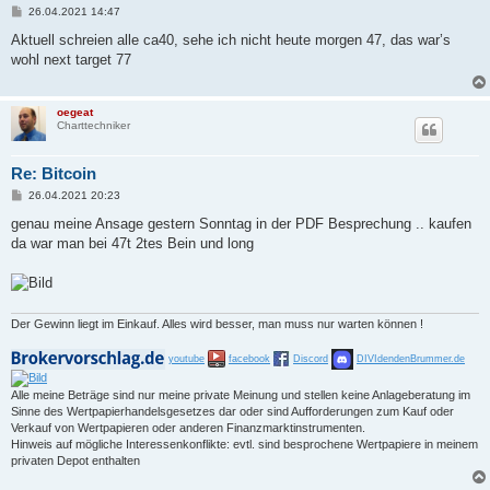
B
26.04.2021 14:47
e
i
Aktuell schreien alle ca40, sehe ich nicht heute morgen 47, das war’s
t
wohl next target 77
r
a
g
oegeat
Charttechniker
Re: Bitcoin
B
26.04.2021 20:23
e
i
genau meine Ansage gestern Sonntag in der PDF Besprechung .. kaufen
t
da war man bei 47t 2tes Bein und long
r
a
g
Der Gewinn liegt im Einkauf. Alles wird besser, man muss nur warten können !
youtube
facebook
Discord
DIVIdendenBrummer.de
Alle meine Beträge sind nur meine private Meinung und stellen keine Anlageberatung im
Sinne des Wertpapierhandelsgesetzes dar oder sind Aufforderungen zum Kauf oder
Verkauf von Wertpapieren oder anderen Finanzmarktinstrumenten.
Hinweis auf mögliche Interessenkonflikte: evtl. sind besprochene Wertpapiere in meinem
privaten Depot enthalten