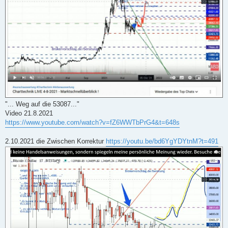
"... Weg auf die 53087..."
Video 21.8.2021
https://www.youtube.com/watch?v=fZ6WWTbPrG4&t=648s
2.10.2021 die Zwischen Korrektur
https://youtu.be/bd6YgYDYtnM?t=491