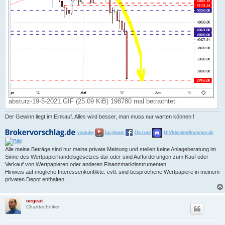
absturz-19-5-2021.GIF (25.09 KiB) 198780 mal betrachtet
Der Gewinn liegt im Einkauf. Alles wird besser, man muss nur warten können !
youtube
facebook
Discord
DIVIdendenBrummer.de
Alle meine Beträge sind nur meine private Meinung und stellen keine Anlageberatung im
Sinne des Wertpapierhandelsgesetzes dar oder sind Aufforderungen zum Kauf oder
Verkauf von Wertpapieren oder anderen Finanzmarktinstrumenten.
Hinweis auf mögliche Interessenkonflikte: evtl. sind besprochene Wertpapiere in meinem
privaten Depot enthalten
oegeat
Charttechniker