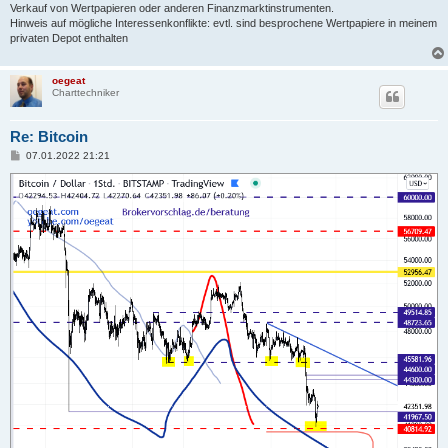
Verkauf von Wertpapieren oder anderen Finanzmarktinstrumenten.
Hinweis auf mögliche Interessenkonflikte: evtl. sind besprochene Wertpapiere in meinem
privaten Depot enthalten
oegeat
Charttechniker
Re: Bitcoin
B
07.01.2022 21:21
e
i
t
r
a
g