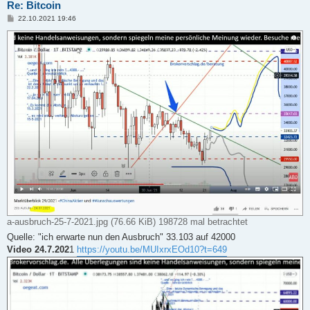
Re: Bitcoin
B
22.10.2021 19:46
e
i
t
r
a
g
a-ausbruch-25-7-2021.jpg (76.66 KiB) 198728 mal betrachtet
Quelle: "ich erwarte nun den Ausbruch" 33.103 auf 42000
Video 24.7.202
1
https://youtu.be/MUIxrxEOd10?t=649