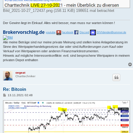
Bild_2021-10-27_172437.png (158.11 KiB) 198651 mal betrachtet
Der Gewinn liegt im Einkauf. Alles wird besser, man muss nur warten können !
youtube
facebook
Discord
DIVIdendenBrummer.de
Alle meine Beträge sind nur meine private Meinung und stellen keine Anlageberatung im
Sinne des Wertpapierhandelsgesetzes dar oder sind Aufforderungen zum Kauf oder
Verkauf von Wertpapieren oder anderen Finanzmarktinstrumenten.
Hinweis auf mögliche Interessenkonflikte: evtl. sind besprochene Wertpapiere in meinem
privaten Depot enthalten
oegeat
Charttechniker
Re: Bitcoin
B
13.11.2021 02:48
e
i
t
r
a
g