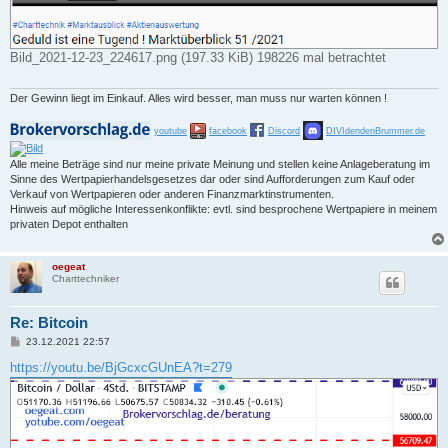
Bild_2021-12-23_224617.png (197.33 KiB) 198226 mal betrachtet
Der Gewinn liegt im Einkauf. Alles wird besser, man muss nur warten können !
youtube
facebook
Discord
DIVIdendenBrummer.de
Alle meine Beträge sind nur meine private Meinung und stellen keine Anlageberatung im
Sinne des Wertpapierhandelsgesetzes dar oder sind Aufforderungen zum Kauf oder
Verkauf von Wertpapieren oder anderen Finanzmarktinstrumenten.
Hinweis auf mögliche Interessenkonflikte: evtl. sind besprochene Wertpapiere in meinem
privaten Depot enthalten
oegeat
Charttechniker
Re: Bitcoin
B
23.12.2021 22:57
e
i
https://youtu.be/BjGcxcGUnEA?t=279
t
r
a
g