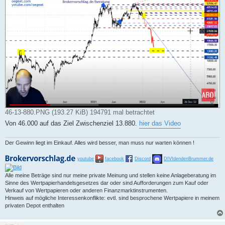
a
g
46-13-880.PNG (193.27 KiB) 194791 mal betrachtet
Von 46.000 auf das Ziel Zwischenziel 13.880.
hier das Video
Der Gewinn liegt im Einkauf. Alles wird besser, man muss nur warten können !
youtube
facebook
Discord
DIVIdendenBrummer.de
Alle meine Beträge sind nur meine private Meinung und stellen keine Anlageberatung im
Sinne des Wertpapierhandelsgesetzes dar oder sind Aufforderungen zum Kauf oder
Verkauf von Wertpapieren oder anderen Finanzmarktinstrumenten.
Hinweis auf mögliche Interessenkonflikte: evtl. sind besprochene Wertpapiere in meinem
privaten Depot enthalten