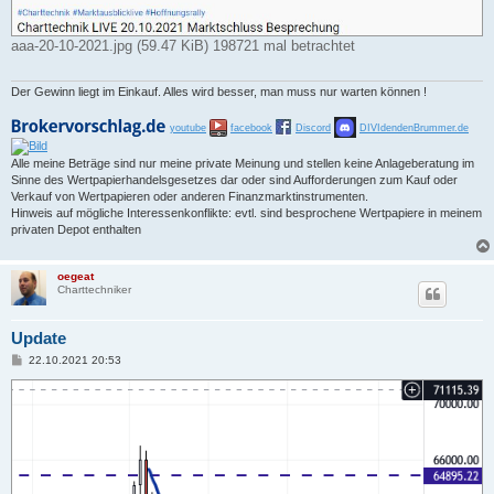
aaa-20-10-2021.jpg (59.47 KiB) 198721 mal betrachtet
Der Gewinn liegt im Einkauf. Alles wird besser, man muss nur warten können !
youtube
facebook
Discord
DIVIdendenBrummer.de
Alle meine Beträge sind nur meine private Meinung und stellen keine Anlageberatung im
Sinne des Wertpapierhandelsgesetzes dar oder sind Aufforderungen zum Kauf oder
Verkauf von Wertpapieren oder anderen Finanzmarktinstrumenten.
Hinweis auf mögliche Interessenkonflikte: evtl. sind besprochene Wertpapiere in meinem
privaten Depot enthalten
oegeat
Charttechniker
Update
B
22.10.2021 20:53
e
i
t
r
a
g