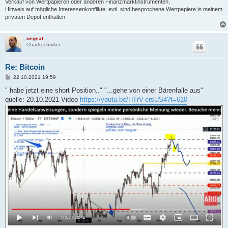
Verkauf von Wertpapieren oder anderen Finanzmarktinstrumenten.
Hinweis auf mögliche Interessenkonflikte: evtl. sind besprochene Wertpapiere in meinem
privaten Depot enthalten
oegeat
Charttechniker
Re: Bitcoin
B
22.10.2021 19:59
e
i
" habe jetzt eine short Position.." "...gehe von einer Bärenfalle aus"
t
quelle: 20.10.2021 Video
https://youtu.be/HTrV-ersUS4?t=610
r
a
g