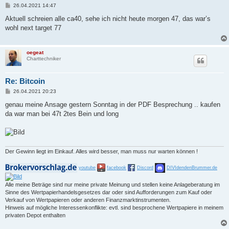
B
26.04.2021 14:47
e
i
Aktuell schreien alle ca40, sehe ich nicht heute morgen 47, das war’s
t
wohl next target 77
r
a
g
oegeat
Charttechniker
Re: Bitcoin
B
26.04.2021 20:23
e
i
genau meine Ansage gestern Sonntag in der PDF Besprechung .. kaufen
t
da war man bei 47t 2tes Bein und long
r
a
g
Der Gewinn liegt im Einkauf. Alles wird besser, man muss nur warten können !
youtube
facebook
Discord
DIVIdendenBrummer.de
Alle meine Beträge sind nur meine private Meinung und stellen keine Anlageberatung im
Sinne des Wertpapierhandelsgesetzes dar oder sind Aufforderungen zum Kauf oder
Verkauf von Wertpapieren oder anderen Finanzmarktinstrumenten.
Hinweis auf mögliche Interessenkonflikte: evtl. sind besprochene Wertpapiere in meinem
privaten Depot enthalten