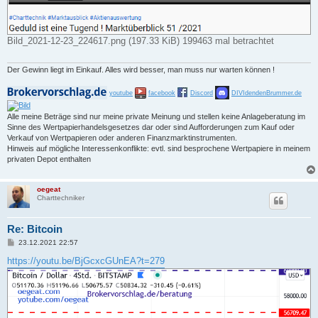
Bild_2021-12-23_224617.png (197.33 KiB) 199463 mal betrachtet
Der Gewinn liegt im Einkauf. Alles wird besser, man muss nur warten können !
youtube
facebook
Discord
DIVIdendenBrummer.de
Alle meine Beträge sind nur meine private Meinung und stellen keine Anlageberatung im
Sinne des Wertpapierhandelsgesetzes dar oder sind Aufforderungen zum Kauf oder
Verkauf von Wertpapieren oder anderen Finanzmarktinstrumenten.
Hinweis auf mögliche Interessenkonflikte: evtl. sind besprochene Wertpapiere in meinem
privaten Depot enthalten
oegeat
Charttechniker
Re: Bitcoin
B
23.12.2021 22:57
e
i
https://youtu.be/BjGcxcGUnEA?t=279
t
r
a
g