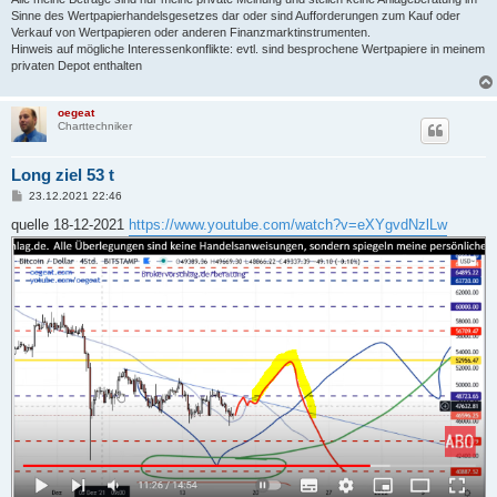
Sinne des Wertpapierhandelsgesetzes dar oder sind Aufforderungen zum Kauf oder
Verkauf von Wertpapieren oder anderen Finanzmarktinstrumenten.
Hinweis auf mögliche Interessenkonflikte: evtl. sind besprochene Wertpapiere in meinem
privaten Depot enthalten
oegeat
Charttechniker
Long ziel 53 t
B
23.12.2021 22:46
e
i
quelle 18-12-2021
https://www.youtube.com/watch?v=eXYgvdNzlLw
t
r
a
g