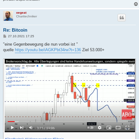
oegeat
Charttechniker
Re: Bitcoin
B
27.10.2021 17:25
e
i
"eine Gegenbewegung die nun vorbei ist "
t
quelle
https://youtu.be/iAGKPbt34rw?t=136
Ziel 53.000+
r
a
g