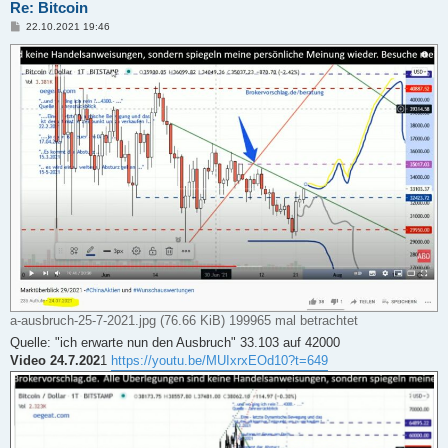
Re: Bitcoin
B
22.10.2021 19:46
e
i
t
r
a
g
a-ausbruch-25-7-2021.jpg (76.66 KiB) 199965 mal betrachtet
Quelle: "ich erwarte nun den Ausbruch" 33.103 auf 42000
Video 24.7.202
1
https://youtu.be/MUIxrxEOd10?t=649