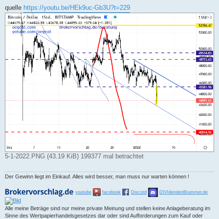
e
i
quelle
https://youtu.be/HEk9uc-Gb3U?t=229
t
r
a
g
5-1-2022.PNG (43.19 KiB) 199377 mal betrachtet
Der Gewinn liegt im Einkauf. Alles wird besser, man muss nur warten können !
youtube
facebook
Discord
DIVIdendenBrummer.de
Alle meine Beträge sind nur meine private Meinung und stellen keine Anlageberatung im
Sinne des Wertpapierhandelsgesetzes dar oder sind Aufforderungen zum Kauf oder