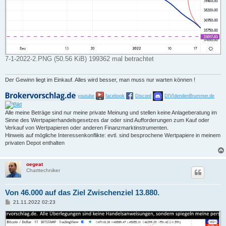
7-1-2022-2.PNG (50.56 KiB) 199362 mal betrachtet
Der Gewinn liegt im Einkauf. Alles wird besser, man muss nur warten können !
youtube
facebook
Discord
DIVIdendenBrummer.de
Alle meine Beträge sind nur meine private Meinung und stellen keine Anlageberatung im
Sinne des Wertpapierhandelsgesetzes dar oder sind Aufforderungen zum Kauf oder
Verkauf von Wertpapieren oder anderen Finanzmarktinstrumenten.
Hinweis auf mögliche Interessenkonflikte: evtl. sind besprochene Wertpapiere in meinem
privaten Depot enthalten
oegeat
Charttechniker
Von 46.000 auf das Ziel Zwischenziel 13.880.
B
21.11.2022 02:23
e
i
t
r