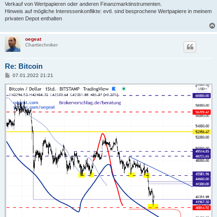
Verkauf von Wertpapieren oder anderen Finanzmarktinstrumenten.
Hinweis auf mögliche Interessenkonflikte: evtl. sind besprochene Wertpapiere in meinem
privaten Depot enthalten
oegeat
Charttechniker
Re: Bitcoin
B
07.01.2022 21:21
e
i
t
r
a
g