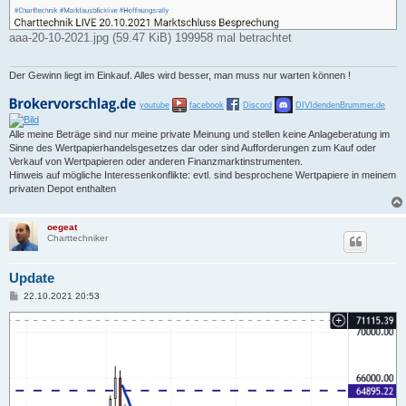
aaa-20-10-2021.jpg (59.47 KiB) 199958 mal betrachtet
Der Gewinn liegt im Einkauf. Alles wird besser, man muss nur warten können !
youtube
facebook
Discord
DIVIdendenBrummer.de
Alle meine Beträge sind nur meine private Meinung und stellen keine Anlageberatung im
Sinne des Wertpapierhandelsgesetzes dar oder sind Aufforderungen zum Kauf oder
Verkauf von Wertpapieren oder anderen Finanzmarktinstrumenten.
Hinweis auf mögliche Interessenkonflikte: evtl. sind besprochene Wertpapiere in meinem
privaten Depot enthalten
oegeat
Charttechniker
Update
B
22.10.2021 20:53
e
i
t
r
a
g