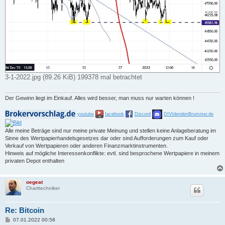
3-1-2022.jpg (89.26 KiB) 199378 mal betrachtet
Der Gewinn liegt im Einkauf. Alles wird besser, man muss nur warten können !
youtube
facebook
Discord
DIVIdendenBrummer.de
Alle meine Beträge sind nur meine private Meinung und stellen keine Anlageberatung im
Sinne des Wertpapierhandelsgesetzes dar oder sind Aufforderungen zum Kauf oder
Verkauf von Wertpapieren oder anderen Finanzmarktinstrumenten.
Hinweis auf mögliche Interessenkonflikte: evtl. sind besprochene Wertpapiere in meinem
privaten Depot enthalten
oegeat
Charttechniker
Re: Bitcoin
B
07.01.2022 00:58