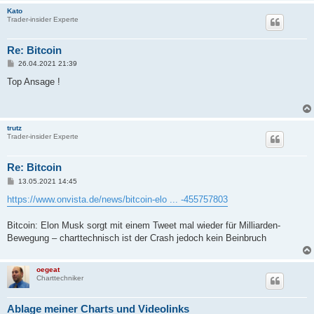
Kato
Trader-insider Experte
Re: Bitcoin
B
26.04.2021 21:39
e
i
Top Ansage !
t
r
a
g
trutz
Trader-insider Experte
Re: Bitcoin
B
13.05.2021 14:45
e
i
https://www.onvista.de/news/bitcoin-elo ... -455757803
t
r
a
Bitcoin: Elon Musk sorgt mit einem Tweet mal wieder für Milliarden-
g
Bewegung – charttechnisch ist der Crash jedoch kein Beinbruch
oegeat
Charttechniker
Ablage meiner Charts und Videolinks