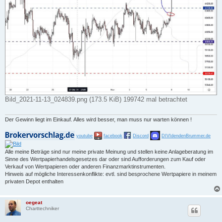
Bild_2021-11-13_024839.png (173.5 KiB) 199742 mal betrachtet
Der Gewinn liegt im Einkauf. Alles wird besser, man muss nur warten können !
youtube
facebook
Discord
DIVIdendenBrummer.de
Alle meine Beträge sind nur meine private Meinung und stellen keine Anlageberatung im
Sinne des Wertpapierhandelsgesetzes dar oder sind Aufforderungen zum Kauf oder
Verkauf von Wertpapieren oder anderen Finanzmarktinstrumenten.
Hinweis auf mögliche Interessenkonflikte: evtl. sind besprochene Wertpapiere in meinem
privaten Depot enthalten
oegeat
Charttechniker