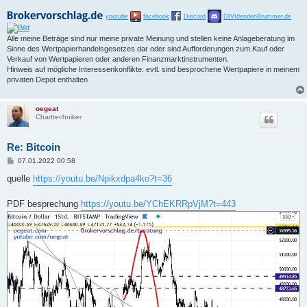
youtube
facebook
Discord
DIVIdendenBrummer.de
Alle meine Beträge sind nur meine private Meinung und stellen keine Anlageberatung im
Sinne des Wertpapierhandelsgesetzes dar oder sind Aufforderungen zum Kauf oder
Verkauf von Wertpapieren oder anderen Finanzmarktinstrumenten.
Hinweis auf mögliche Interessenkonflikte: evtl. sind besprochene Wertpapiere in meinem
privaten Depot enthalten
oegeat
Charttechniker
Re: Bitcoin
B
07.01.2022 00:58
e
i
quelle
https://youtu.be/Npikxdpa4ko?t=36
t
r
a
PDF besprechung
https://youtu.be/YChEKRRpVjM?t=443
g