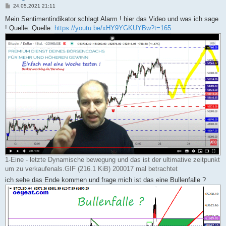
B
24.05.2021 21:11
e
i
Mein Sentimentindikator schlagt Alarm ! hier das Video und was ich sage
t
! Quelle: Quelle:
https://youtu.be/xHY9YGKUYBw?t=165
r
a
g
1-Eine - letzte Dynamische bewegung und das ist der ultimative zeitpunkt
um zu verkaufenals.GIF (216.1 KiB) 200017 mal betrachtet
ich sehe das Ende kommen und frage mich ist das eine Bullenfalle ?