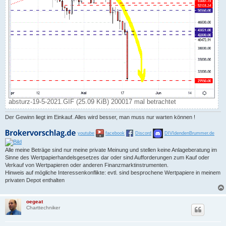
absturz-19-5-2021.GIF (25.09 KiB) 200017 mal betrachtet
Der Gewinn liegt im Einkauf. Alles wird besser, man muss nur warten können !
youtube
facebook
Discord
DIVIdendenBrummer.de
Alle meine Beträge sind nur meine private Meinung und stellen keine Anlageberatung im
Sinne des Wertpapierhandelsgesetzes dar oder sind Aufforderungen zum Kauf oder
Verkauf von Wertpapieren oder anderen Finanzmarktinstrumenten.
Hinweis auf mögliche Interessenkonflikte: evtl. sind besprochene Wertpapiere in meinem
privaten Depot enthalten
oegeat
Charttechniker