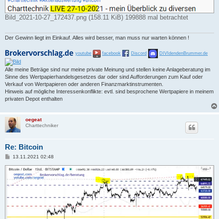
Bild_2021-10-27_172437.png (158.11 KiB) 199888 mal betrachtet
Der Gewinn liegt im Einkauf. Alles wird besser, man muss nur warten können !
youtube
facebook
Discord
DIVIdendenBrummer.de
Alle meine Beträge sind nur meine private Meinung und stellen keine Anlageberatung im
Sinne des Wertpapierhandelsgesetzes dar oder sind Aufforderungen zum Kauf oder
Verkauf von Wertpapieren oder anderen Finanzmarktinstrumenten.
Hinweis auf mögliche Interessenkonflikte: evtl. sind besprochene Wertpapiere in meinem
privaten Depot enthalten
oegeat
Charttechniker
Re: Bitcoin
B
13.11.2021 02:48
e
i
t
r
a
g