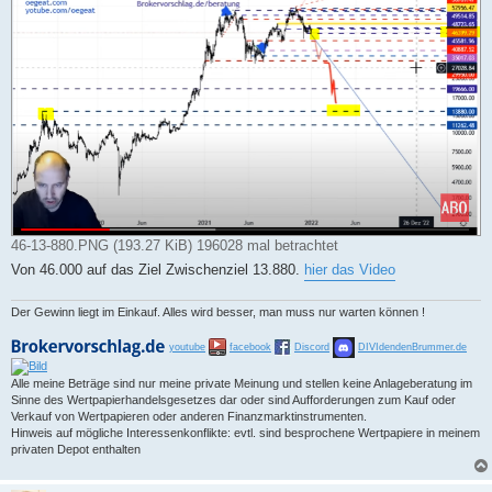
a
g
46-13-880.PNG (193.27 KiB) 196028 mal betrachtet
Von 46.000 auf das Ziel Zwischenziel 13.880.
hier das Video
Der Gewinn liegt im Einkauf. Alles wird besser, man muss nur warten können !
youtube
facebook
Discord
DIVIdendenBrummer.de
Alle meine Beträge sind nur meine private Meinung und stellen keine Anlageberatung im
Sinne des Wertpapierhandelsgesetzes dar oder sind Aufforderungen zum Kauf oder
Verkauf von Wertpapieren oder anderen Finanzmarktinstrumenten.
Hinweis auf mögliche Interessenkonflikte: evtl. sind besprochene Wertpapiere in meinem
privaten Depot enthalten