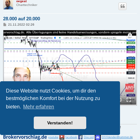
oegeat
Charttechniker
28.000 auf 20.000
B
21.11.2022 02:26
e
i
t
r
a
g
Diese Website nutzt Cookies, um dir den
bestmöglichen Komfort bei der Nutzung zu
bieten.
Mehr erfahren
28-20000.PNG (229.58 KiB) 196027 mal betrachtet
hier das Video
Verstanden!
Der Gewinn liegt im Einkauf. Alles wird besser, man muss nur warten können !
youtube
facebook
Discord
DIVIdendenBrummer.de