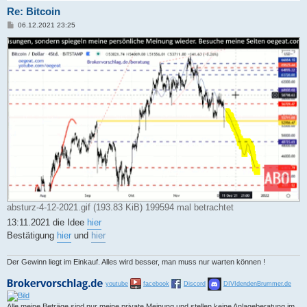
Re: Bitcoin
B
06.12.2021 23:25
e
i
t
r
a
g
absturz-4-12-2021.gif (193.83 KiB) 199594 mal betrachtet
13:11.2021 die Idee
hier
Bestätigung
hier
und
hier
Der Gewinn liegt im Einkauf. Alles wird besser, man muss nur warten können !
youtube
facebook
Discord
DIVIdendenBrummer.de
Alle meine Beträge sind nur meine private Meinung und stellen keine Anlageberatung im