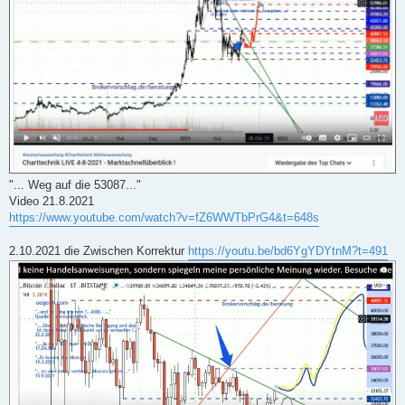
"... Weg auf die 53087..."
Video 21.8.2021
https://www.youtube.com/watch?v=fZ6WWTbPrG4&t=648s
2.10.2021 die Zwischen Korrektur
https://youtu.be/bd6YgYDYtnM?t=491