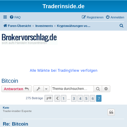
Traderinside.de
FAQ
Registrieren
Anmelden
S
Foren-Übersicht
Investments
Kryptowährungen von Bitcoin zu diversen Altcoins
u
c
h
e
Alle Märkte bei TradingView verfolgen
Bitcoin
Suche
Erweitert
Antworten
Seite
7
von
7
1
3
4
5
6
7
Vorherige
275 Beiträge
…
Kato
Trader-insider Experte
Re: Bitcoin