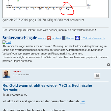
gold-alt-26-7-2019.png (101.78 KiB) 96680 mal betrachtet
Der Gewinn liegt im Einkauf. Alles wird besser, man muss nur warten können !
youtube
facebook
Discord
DIVIdendenBrummer.de
Alle meine Beträge sind nur meine private Meinung und stellen keine Anlageberatung im
Sinne des Wertpapierhandelsgesetzes dar oder sind Aufforderungen zum Kauf oder
Verkauf von Wertpapieren oder anderen Finanzmarktinstrumenten.
Hinweis auf mögliche Interessenkonflikte: evtl. sind besprochene Wertpapiere in meinem
privaten Depot enthalten
oegeat
Charttechniker
Re: Gold wann strahlt es wieder ? (Charttechnische
Betrachtu
B
26.07.2019 20:00
e
i
lol jetzt seh i erst ganz unten der neue chart hahahah
hier
t
r
a
also sieht er es gleich wie ich ... runter also