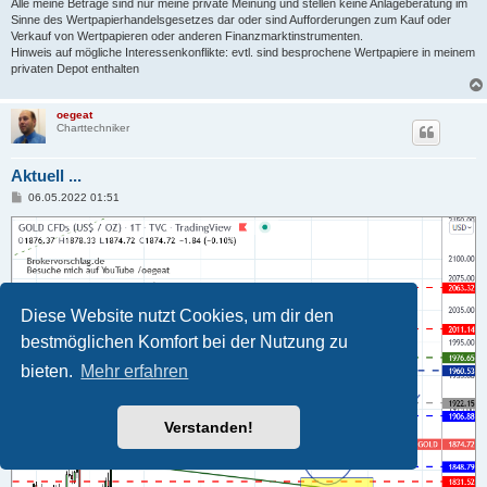
Alle meine Beträge sind nur meine private Meinung und stellen keine Anlageberatung im
Sinne des Wertpapierhandelsgesetzes dar oder sind Aufforderungen zum Kauf oder
Verkauf von Wertpapieren oder anderen Finanzmarktinstrumenten.
Hinweis auf mögliche Interessenkonflikte: evtl. sind besprochene Wertpapiere in meinem
privaten Depot enthalten
oegeat
Charttechniker
Aktuell ...
B
06.05.2022 01:51
e
i
t
r
a
g
Diese Website nutzt Cookies, um dir den
bestmöglichen Komfort bei der Nutzung zu
bieten.
Mehr erfahren
Verstanden!