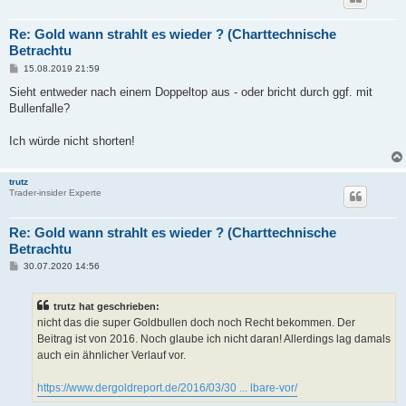
Re: Gold wann strahlt es wieder ? (Charttechnische
Betrachtu
B
15.08.2019 21:59
e
i
Sieht entweder nach einem Doppeltop aus - oder bricht durch ggf. mit
t
Bullenfalle?
r
a
g
Ich würde nicht shorten!
trutz
Trader-insider Experte
Re: Gold wann strahlt es wieder ? (Charttechnische
Betrachtu
B
30.07.2020 14:56
e
i
t
trutz hat geschrieben:
r
a
nicht das die super Goldbullen doch noch Recht bekommen. Der
g
Beitrag ist von 2016. Noch glaube ich nicht daran! Allerdings lag damals
auch ein ähnlicher Verlauf vor.
https://www.dergoldreport.de/2016/03/30 ... lbare-vor/