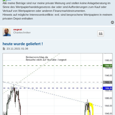
Alle meine Beträge sind nur meine private Meinung und stellen keine Anlageberatung im
Sinne des Wertpapierhandelsgesetzes dar oder sind Aufforderungen zum Kauf oder
Verkauf von Wertpapieren oder anderen Finanzmarktinstrumenten.
Hinweis auf mögliche Interessenkonflikte: evtl. sind besprochene Wertpapiere in meinem
privaten Depot enthalten
oegeat
Charttechniker
heute wurde geliefert !
B
23.11.2021 01:36
e
i
t
r
a
g