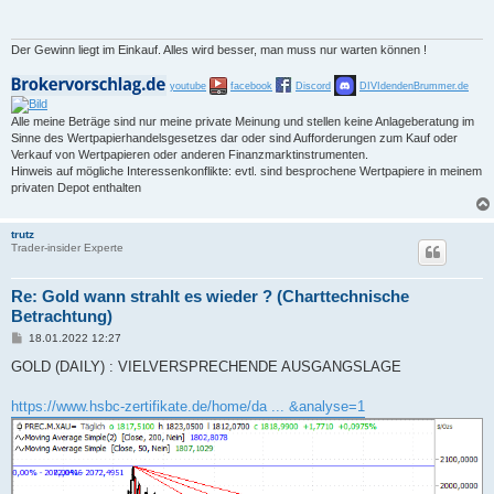
r
a
g
Der Gewinn liegt im Einkauf. Alles wird besser, man muss nur warten können !
youtube
facebook
Discord
DIVIdendenBrummer.de
Alle meine Beträge sind nur meine private Meinung und stellen keine Anlageberatung im
Sinne des Wertpapierhandelsgesetzes dar oder sind Aufforderungen zum Kauf oder
Verkauf von Wertpapieren oder anderen Finanzmarktinstrumenten.
Hinweis auf mögliche Interessenkonflikte: evtl. sind besprochene Wertpapiere in meinem
privaten Depot enthalten
trutz
Trader-insider Experte
Re: Gold wann strahlt es wieder ? (Charttechnische
Betrachtung)
B
18.01.2022 12:27
e
i
GOLD (DAILY) : VIELVERSPRECHENDE AUSGANGSLAGE
t
r
a
https://www.hsbc-zertifikate.de/home/da ... &analyse=1
g