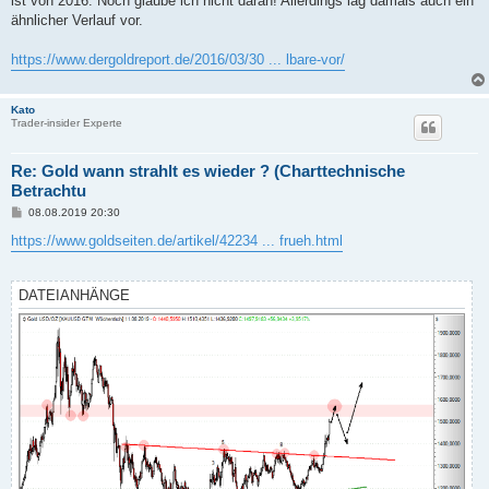
ist von 2016. Noch glaube ich nicht daran! Allerdings lag damals auch ein
r
a
ähnlicher Verlauf vor.
g
https://www.dergoldreport.de/2016/03/30 ... lbare-vor/
Kato
Trader-insider Experte
Re: Gold wann strahlt es wieder ? (Charttechnische
Betrachtu
B
08.08.2019 20:30
e
i
https://www.goldseiten.de/artikel/42234 ... frueh.html
t
r
a
g
DATEIANHÄNGE