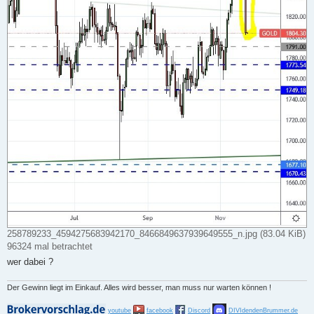
258789233_4594275683942170_8466849637939649555_n.jpg (83.04 KiB)
96324 mal betrachtet
wer dabei ?
Der Gewinn liegt im Einkauf. Alles wird besser, man muss nur warten können !
youtube
facebook
Discord
DIVIdendenBrummer.de