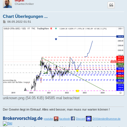
oegeat
Charttechniker
Chart Überlegungen ...
B
06.05.2022 01:51
e
i
t
r
a
g
unknown.png (54.05 KiB) 94585 mal betrachtet
Der Gewinn liegt im Einkauf. Alles wird besser, man muss nur warten können !
youtube
facebook
Discord
DIVIdendenBrummer.de