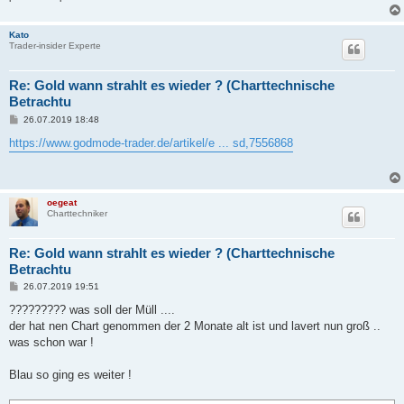
Kato
Trader-insider Experte
Re: Gold wann strahlt es wieder ? (Charttechnische
Betrachtu
B
26.07.2019 18:48
e
i
https://www.godmode-trader.de/artikel/e ... sd,7556868
t
r
a
g
oegeat
Charttechniker
Re: Gold wann strahlt es wieder ? (Charttechnische
Betrachtu
B
26.07.2019 19:51
e
i
????????? was soll der Müll ....
t
der hat nen Chart genommen der 2 Monate alt ist und lavert nun groß ..
r
a
was schon war !
g
Blau so ging es weiter !