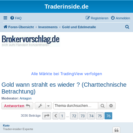
Traderinside.de
FAQ
Registrieren
Anmelden
S
Foren-Übersicht
Investments
Gold und Edelmetalle
u
c
h
e
Alle Märkte bei TradingView verfolgen
Gold wann strahlt es wieder ? (Charttechnische
Betrachtung)
Moderator:
Antagon
Suche
Erweitert
Antworten
Seite
76
von
76
1
72
73
74
75
76
Vorherige
3036 Beiträge
…
Kato
Trader-insider Experte