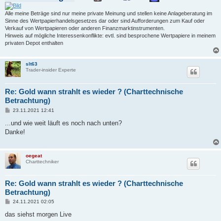
Alle meine Beträge sind nur meine private Meinung und stellen keine Anlageberatung im
Sinne des Wertpapierhandelsgesetzes dar oder sind Aufforderungen zum Kauf oder
Verkauf von Wertpapieren oder anderen Finanzmarktinstrumenten.
Hinweis auf mögliche Interessenkonflikte: evtl. sind besprochene Wertpapiere in meinem
privaten Depot enthalten
slt63
Trader-insider Experte
Re: Gold wann strahlt es wieder ? (Charttechnische
Betrachtung)
B
23.11.2021 12:41
e
i
...und wie weit läuft es noch nach unten?
t
Danke!
r
a
g
oegeat
Charttechniker
Re: Gold wann strahlt es wieder ? (Charttechnische
Betrachtung)
B
24.11.2021 02:05
e
i
das siehst morgen Live
t