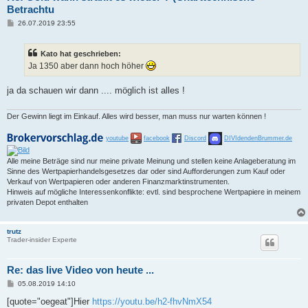
Betrachtu
B
26.07.2019 23:55
e
i
t
Kato hat geschrieben:
r
a
Ja 1350 aber dann hoch höher
g
ja da schauen wir dann .... möglich ist alles !
Der Gewinn liegt im Einkauf. Alles wird besser, man muss nur warten können !
youtube
facebook
Discord
DIVIdendenBrummer.de
Alle meine Beträge sind nur meine private Meinung und stellen keine Anlageberatung im
Sinne des Wertpapierhandelsgesetzes dar oder sind Aufforderungen zum Kauf oder
Verkauf von Wertpapieren oder anderen Finanzmarktinstrumenten.
Hinweis auf mögliche Interessenkonflikte: evtl. sind besprochene Wertpapiere in meinem
privaten Depot enthalten
trutz
Trader-insider Experte
Re: das live Video von heute ...
B
05.08.2019 14:10
e
i
[quote="oegeat"]Hier
https://youtu.be/h2-fhvNmX54
t