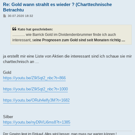
Re: Gold wann strahlt es wieder ? (Charttechnische
Betrachtu
B
30.07.2020 18:32
e
i
t
Kato hat geschrieben:
r
a
.............. wie Barrick Gold im Dividendenbrummer finde ich auch
g
interessant, s
eine Prognosen zum Gold sind seit Monaten richtig ....
ja erstellt mir eine Liste von Aktien die interessant sind ich schaue sie mir
charttechnisch an ...
Gold
https://youtu.be/Z9iSqt2_nbc?t=866
https://youtu.be/Z9iSqt2_nbc?t=1000
https://youtu.be/ORuh4elfy3M?t=1682
Silber
https://youtu.be/nyD9VLi6ms8?t=1385
Der Gewinn liegt im Einkauf. Alles wird besser, man muss nur warten können !