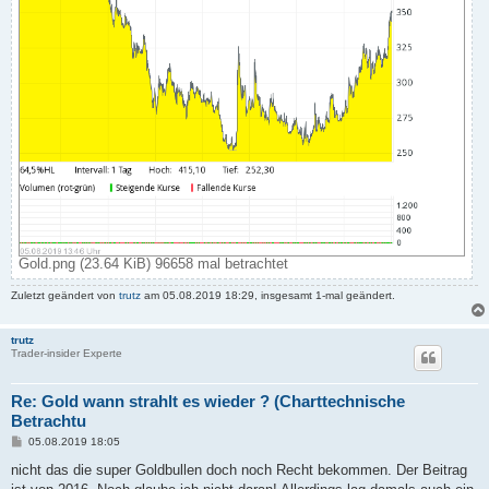
Gold.png (23.64 KiB) 96658 mal betrachtet
Zuletzt geändert von
trutz
am 05.08.2019 18:29, insgesamt 1-mal geändert.
trutz
Trader-insider Experte
Re: Gold wann strahlt es wieder ? (Charttechnische
Betrachtu
B
05.08.2019 18:05
e
i
nicht das die super Goldbullen doch noch Recht bekommen. Der Beitrag
t