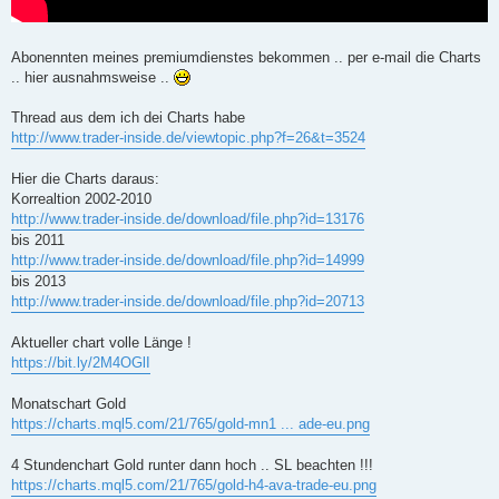
Abonennten meines premiumdienstes bekommen .. per e-mail die Charts
.. hier ausnahmsweise ..
Thread aus dem ich dei Charts habe
http://www.trader-inside.de/viewtopic.php?f=26&t=3524
Hier die Charts daraus:
Korrealtion 2002-2010
http://www.trader-inside.de/download/file.php?id=13176
bis 2011
http://www.trader-inside.de/download/file.php?id=14999
bis 2013
http://www.trader-inside.de/download/file.php?id=20713
Aktueller chart volle Länge !
https://bit.ly/2M4OGlI
Monatschart Gold
https://charts.mql5.com/21/765/gold-mn1 ... ade-eu.png
4 Stundenchart Gold runter dann hoch .. SL beachten !!!
https://charts.mql5.com/21/765/gold-h4-ava-trade-eu.png