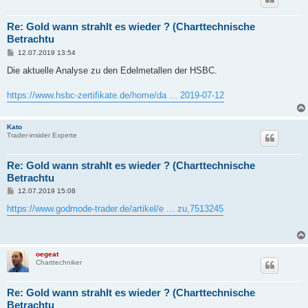
Re: Gold wann strahlt es wieder ? (Charttechnische
Betrachtu
B
12.07.2019 13:54
e
i
Die aktuelle Analyse zu den Edelmetallen der HSBC.
t
r
a
https://www.hsbc-zertifikate.de/home/da ... 2019-07-12
g
Kato
Trader-insider Experte
Re: Gold wann strahlt es wieder ? (Charttechnische
Betrachtu
B
12.07.2019 15:08
e
i
https://www.godmode-trader.de/artikel/e ... zu,7513245
t
r
a
g
oegeat
Charttechniker
Re: Gold wann strahlt es wieder ? (Charttechnische
Betrachtu