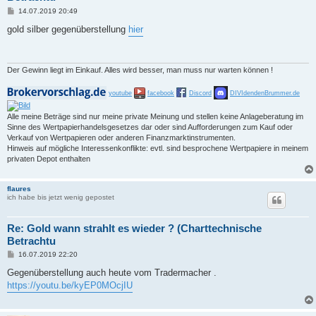
B
14.07.2019 20:49
e
i
gold silber gegenüberstellung
hier
t
r
a
g
Der Gewinn liegt im Einkauf. Alles wird besser, man muss nur warten können !
youtube
facebook
Discord
DIVIdendenBrummer.de
Alle meine Beträge sind nur meine private Meinung und stellen keine Anlageberatung im
Sinne des Wertpapierhandelsgesetzes dar oder sind Aufforderungen zum Kauf oder
Verkauf von Wertpapieren oder anderen Finanzmarktinstrumenten.
Hinweis auf mögliche Interessenkonflikte: evtl. sind besprochene Wertpapiere in meinem
privaten Depot enthalten
flaures
ich habe bis jetzt wenig gepostet
Re: Gold wann strahlt es wieder ? (Charttechnische
Betrachtu
B
16.07.2019 22:20
e
i
Gegenüberstellung auch heute vom Tradermacher .
t
https://youtu.be/kyEP0MOcjIU
r
a
g