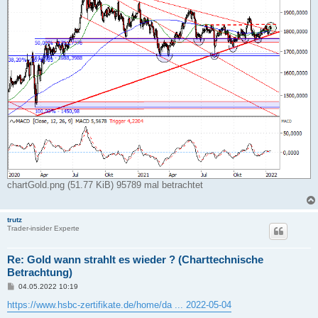
chartGold.png (51.77 KiB) 95789 mal betrachtet
trutz
Trader-insider Experte
Re: Gold wann strahlt es wieder ? (Charttechnische
Betrachtung)
B
04.05.2022 10:19
e
i
https://www.hsbc-zertifikate.de/home/da ... 2022-05-04
t