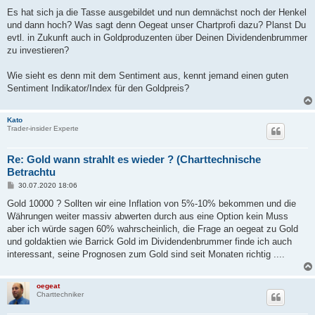
Es hat sich ja die Tasse ausgebildet und nun demnächst noch der Henkel
und dann hoch? Was sagt denn Oegeat unser Chartprofi dazu? Planst Du
evtl. in Zukunft auch in Goldproduzenten über Deinen Dividendenbrummer
zu investieren?
Wie sieht es denn mit dem Sentiment aus, kennt jemand einen guten
Sentiment Indikator/Index für den Goldpreis?
Kato
Trader-insider Experte
Re: Gold wann strahlt es wieder ? (Charttechnische
Betrachtu
B
30.07.2020 18:06
e
i
Gold 10000 ? Sollten wir eine Inflation von 5%-10% bekommen und die
t
Währungen weiter massiv abwerten durch aus eine Option kein Muss
r
a
aber ich würde sagen 60% wahrscheinlich, die Frage an oegeat zu Gold
g
und goldaktien wie Barrick Gold im Dividendenbrummer finde ich auch
interessant, seine Prognosen zum Gold sind seit Monaten richtig ....
oegeat
Charttechniker