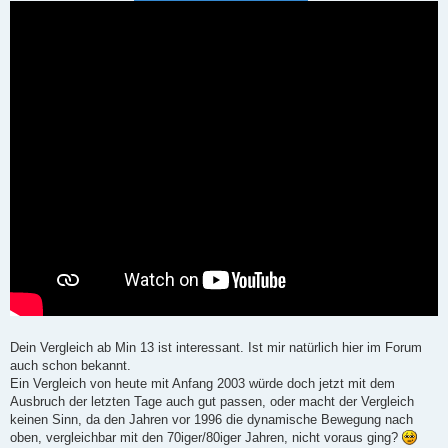
r
a
g
Dein Vergleich ab Min 13 ist interessant. Ist mir natürlich hier im Forum
auch schon bekannt.
Ein Vergleich von heute mit Anfang 2003 würde doch jetzt mit dem
Ausbruch der letzten Tage auch gut passen, oder macht der Vergleich
keinen Sinn, da den Jahren vor 1996 die dynamische Bewegung nach
oben, vergleichbar mit den 70iger/80iger Jahren, nicht voraus ging?