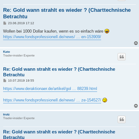
Re: Gold wann strahlt es wieder ? (Charttechnische
Betrachtu
B
23.06.2019 17:12
e
i
Wollen bei 1000 Dollar kaufen, wenn es so einfach wäre
t
https://www.fondsprofessionell.de/news/ ... en-153909/
r
a
g
Kato
Trader-insider Experte
Re: Gold wann strahlt es wieder ? (Charttechnische
Betrachtu
B
10.07.2019 19:55
e
i
https://www.deraktionaer.de/artikel/gol ... 88239.html
t
r
a
https://www.fondsprofessionell.de/news/ ... ze-154527/
g
trutz
Trader-insider Experte
Re: Gold wann strahlt es wieder ? (Charttechnische
Betrachtu