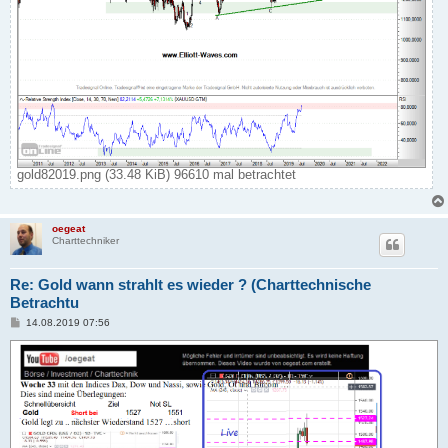
gold82019.png (33.48 KiB) 96610 mal betrachtet
oegeat
Charttechniker
Re: Gold wann strahlt es wieder ? (Charttechnische
Betrachtu
B
14.08.2019 07:56
e
i
t
r
a
g