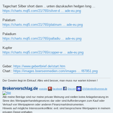
Tagechart Silber short dann .. unten dazukaufen hedgen long ...
https://charts.mql5.com/21/765/silver-d ... ade-eu.png
Palatium
https://charts.mql5.com/21/765/platinum ... ade-eu.png
Paladium
https://charts.mql5.com/21/765/palladiu ... ade-eu.png
Kupfer
https://charts.mql5.com/21/765/copper-w ... ade-eu.png
Geber:
https://www.gebertbrief.de/start.htm
Chart :
https://images.boersenmedien.com/images ... f87951.png
Der Gewinn liegt im Einkauf. Alles wird besser, man muss nur warten können !
youtube
facebook
Discord
DIVIdendenBrummer.de
Alle meine Beträge sind nur meine private Meinung und stellen keine Anlageberatung im
Sinne des Wertpapierhandelsgesetzes dar oder sind Aufforderungen zum Kauf oder
Verkauf von Wertpapieren oder anderen Finanzmarktinstrumenten.
Hinweis auf mögliche Interessenkonflikte: evtl. sind besprochene Wertpapiere in meinem
privaten Depot enthalten