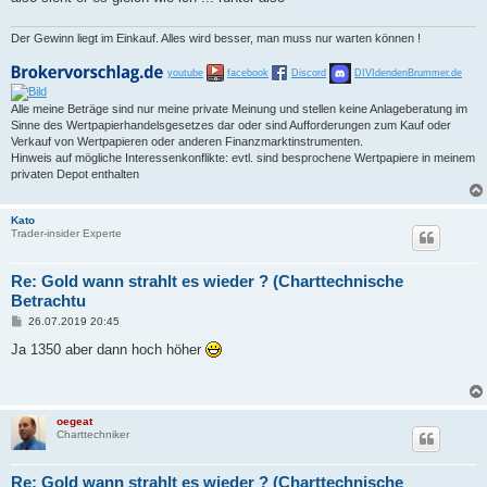
g
Der Gewinn liegt im Einkauf. Alles wird besser, man muss nur warten können !
youtube
facebook
Discord
DIVIdendenBrummer.de
Alle meine Beträge sind nur meine private Meinung und stellen keine Anlageberatung im
Sinne des Wertpapierhandelsgesetzes dar oder sind Aufforderungen zum Kauf oder
Verkauf von Wertpapieren oder anderen Finanzmarktinstrumenten.
Hinweis auf mögliche Interessenkonflikte: evtl. sind besprochene Wertpapiere in meinem
privaten Depot enthalten
Kato
Trader-insider Experte
Re: Gold wann strahlt es wieder ? (Charttechnische
Betrachtu
B
26.07.2019 20:45
e
i
Ja 1350 aber dann hoch höher
t
r
a
g
oegeat
Charttechniker
Re: Gold wann strahlt es wieder ? (Charttechnische