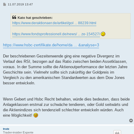
B
11.07.2019 13:47
e
i
t
Kato hat geschrieben:
r
a
https://www.deraktionaer.de/artikel/gol ... 88239.html
g
https://www.fondsprofessionell.de/news/ ... ze-154527/
https://www.hsbc-zertifikate.de/home/da ... &analyse=3
Der beschriebenen Gezeitenwende ging eine negative Divergenz im
Verlauf des RSI, bezogen auf das Ratio zwischen beiden Assetklassen,
voraus. In der Summe sollte die Aktienoutperformance der letzten Jahre
Geschichte sein. ‎Vielmehr sollte sich zukünftig der Goldpreis im
Vergleich zu den amerikanischen Standardwerten aus dem Dow Jones
besser entwickeln.
Wenn Gebert und Hsbc Recht behalten, würde dies bedeuten, dass beide
Anlageklassen erstmal zur schwäche tendieren, oder Gold seitwärts und
die Aktienindizes sich tendenziell schlechter entwickeln würden. Auch
eine Möglichkeit!
trutz
Trader-insider Experte