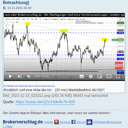
Betrachtung)
B
13.11.2021 02:33
e
i
t
r
a
g
Bild_2021-11-13_023312.png (243.34 KiB) 96443 mal betrachtet
Quelle:
https://youtu.be/1ZsIJ1bk4ts?t=920
Der Gewinn liegt im Einkauf. Alles wird besser, man muss nur warten können !
youtube
facebook
Discord
DIVIdendenBrummer.de