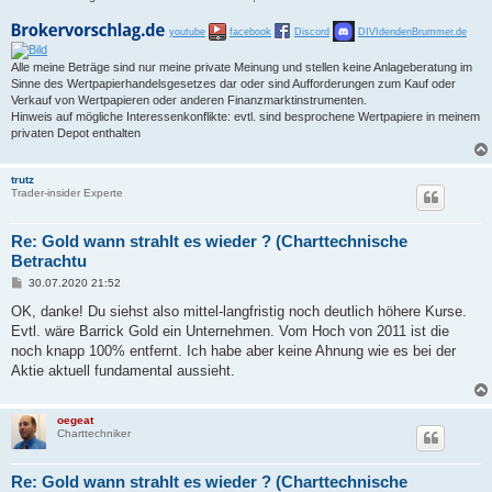
youtube
facebook
Discord
DIVIdendenBrummer.de
Alle meine Beträge sind nur meine private Meinung und stellen keine Anlageberatung im
Sinne des Wertpapierhandelsgesetzes dar oder sind Aufforderungen zum Kauf oder
Verkauf von Wertpapieren oder anderen Finanzmarktinstrumenten.
Hinweis auf mögliche Interessenkonflikte: evtl. sind besprochene Wertpapiere in meinem
privaten Depot enthalten
trutz
Trader-insider Experte
Re: Gold wann strahlt es wieder ? (Charttechnische
Betrachtu
B
30.07.2020 21:52
e
i
OK, danke! Du siehst also mittel-langfristig noch deutlich höhere Kurse.
t
Evtl. wäre Barrick Gold ein Unternehmen. Vom Hoch von 2011 ist die
r
a
noch knapp 100% entfernt. Ich habe aber keine Ahnung wie es bei der
g
Aktie aktuell fundamental aussieht.
oegeat
Charttechniker
Re: Gold wann strahlt es wieder ? (Charttechnische