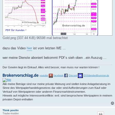
Gold.png (337.44 KiB) 96598 mal betrachtet
dazu das Video
hier
ist vom letzten WE ...
wer meine Dienste aboniert bekommt PDf´s sieh oben ..ein Auszug ...
Der Gewinn liegt im Einkauf. Alles wird besser, man muss nur warten können !
youtube
facebook
Discord
DIVIdendenBrummer.de
Alle meine Beträge sind nur meine private Meinung und stellen keine Anlageberatung im
Sinne des Wertpapierhandelsgesetzes dar oder sind Aufforderungen zum Kauf oder
Verkauf von Wertpapieren oder anderen Finanzmarktinstrumenten.
Hinweis auf mögliche Interessenkonflikte: evtl. sind besprochene Wertpapiere in meinem
privaten Depot enthalten
Think positiv
Trader-insider