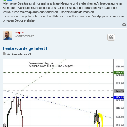
Alle meine Beträge sind nur meine private Meinung und stellen keine Anlageberatung im
Sinne des Wertpapierhandelsgesetzes dar oder sind Aufforderungen zum Kauf oder
Verkauf von Wertpapieren oder anderen Finanzmarktinstrumenten.
Hinweis auf mögliche Interessenkonflikte: evtl. sind besprochene Wertpapiere in meinem
privaten Depot enthalten
oegeat
Charttechniker
heute wurde geliefert !
B
23.11.2021 01:36
e
i
t
r
a
g