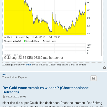
Gold.png (23.64 KiB) 95360 mal betrachtet
Zuletzt geändert von
trutz
am 05.08.2019 18:29, insgesamt 1-mal geändert.
trutz
Trader-insider Experte
Re: Gold wann strahlt es wieder ? (Charttechnische
Betrachtu
B
05.08.2019 18:05
e
i
nicht das die super Goldbullen doch noch Recht bekommen. Der Beitrag
t