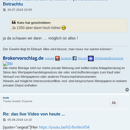
Betrachtu
B
26.07.2019 23:55
e
i
t
Kato hat geschrieben:
r
a
Ja 1350 aber dann hoch höher
g
ja da schauen wir dann .... möglich ist alles !
Der Gewinn liegt im Einkauf. Alles wird besser, man muss nur warten können !
youtube
facebook
Discord
DIVIdendenBrummer.de
Alle meine Beträge sind nur meine private Meinung und stellen keine Anlageberatung im
Sinne des Wertpapierhandelsgesetzes dar oder sind Aufforderungen zum Kauf oder
Verkauf von Wertpapieren oder anderen Finanzmarktinstrumenten.
Hinweis auf mögliche Interessenkonflikte: evtl. sind besprochene Wertpapiere in meinem
privaten Depot enthalten
trutz
Trader-insider Experte
Re: das live Video von heute ...
B
05.08.2019 14:10
e
i
[quote="oegeat"]Hier
https://youtu.be/h2-fhvNmX54
t