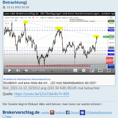
Betrachtung)
B
13.11.2021 02:33
e
i
t
r
a
g
Bild_2021-11-13_023312.png (243.34 KiB) 95145 mal betrachtet
Quelle:
https://youtu.be/1ZsIJ1bk4ts?t=920
Der Gewinn liegt im Einkauf. Alles wird besser, man muss nur warten können !
youtube
facebook
Discord
DIVIdendenBrummer.de