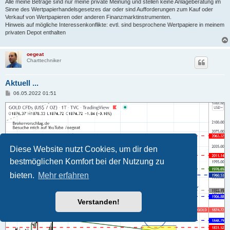
Alle meine Beträge sind nur meine private Meinung und stellen keine Anlageberatung im
Sinne des Wertpapierhandelsgesetzes dar oder sind Aufforderungen zum Kauf oder
Verkauf von Wertpapieren oder anderen Finanzmarktinstrumenten.
Hinweis auf mögliche Interessenkonflikte: evtl. sind besprochene Wertpapiere in meinem
privaten Depot enthalten
oegeat
Charttechniker
Aktuell ...
B
06.05.2022 01:51
e
i
t
r
a
g
Diese Website nutzt Cookies, um dir den
bestmöglichen Komfort bei der Nutzung zu
bieten.
Mehr erfahren
Verstanden!