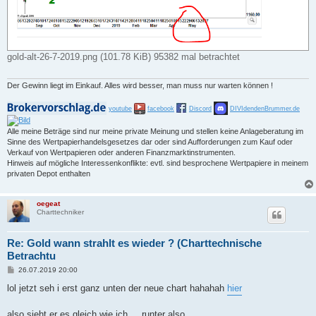
gold-alt-26-7-2019.png (101.78 KiB) 95382 mal betrachtet
Der Gewinn liegt im Einkauf. Alles wird besser, man muss nur warten können !
youtube
facebook
Discord
DIVIdendenBrummer.de
Alle meine Beträge sind nur meine private Meinung und stellen keine Anlageberatung im
Sinne des Wertpapierhandelsgesetzes dar oder sind Aufforderungen zum Kauf oder
Verkauf von Wertpapieren oder anderen Finanzmarktinstrumenten.
Hinweis auf mögliche Interessenkonflikte: evtl. sind besprochene Wertpapiere in meinem
privaten Depot enthalten
oegeat
Charttechniker
Re: Gold wann strahlt es wieder ? (Charttechnische
Betrachtu
B
26.07.2019 20:00
e
i
lol jetzt seh i erst ganz unten der neue chart hahahah
hier
t
r
a
also sieht er es gleich wie ich ... runter also