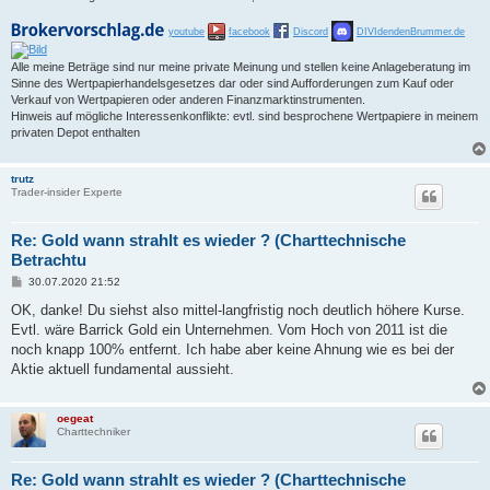
youtube
facebook
Discord
DIVIdendenBrummer.de
Alle meine Beträge sind nur meine private Meinung und stellen keine Anlageberatung im
Sinne des Wertpapierhandelsgesetzes dar oder sind Aufforderungen zum Kauf oder
Verkauf von Wertpapieren oder anderen Finanzmarktinstrumenten.
Hinweis auf mögliche Interessenkonflikte: evtl. sind besprochene Wertpapiere in meinem
privaten Depot enthalten
trutz
Trader-insider Experte
Re: Gold wann strahlt es wieder ? (Charttechnische
Betrachtu
B
30.07.2020 21:52
e
i
OK, danke! Du siehst also mittel-langfristig noch deutlich höhere Kurse.
t
Evtl. wäre Barrick Gold ein Unternehmen. Vom Hoch von 2011 ist die
r
a
noch knapp 100% entfernt. Ich habe aber keine Ahnung wie es bei der
g
Aktie aktuell fundamental aussieht.
oegeat
Charttechniker
Re: Gold wann strahlt es wieder ? (Charttechnische