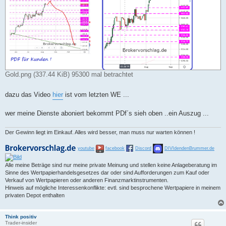
Gold.png (337.44 KiB) 95300 mal betrachtet
dazu das Video
hier
ist vom letzten WE ...
wer meine Dienste aboniert bekommt PDf´s sieh oben ..ein Auszug ...
Der Gewinn liegt im Einkauf. Alles wird besser, man muss nur warten können !
youtube
facebook
Discord
DIVIdendenBrummer.de
Alle meine Beträge sind nur meine private Meinung und stellen keine Anlageberatung im
Sinne des Wertpapierhandelsgesetzes dar oder sind Aufforderungen zum Kauf oder
Verkauf von Wertpapieren oder anderen Finanzmarktinstrumenten.
Hinweis auf mögliche Interessenkonflikte: evtl. sind besprochene Wertpapiere in meinem
privaten Depot enthalten
Think positiv
Trader-insider