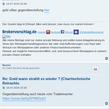
B
14.07.2019 20:49
e
i
gold silber gegenüberstellung
hier
t
r
a
g
Der Gewinn liegt im Einkauf. Alles wird besser, man muss nur warten können !
youtube
facebook
Discord
DIVIdendenBrummer.de
Alle meine Beträge sind nur meine private Meinung und stellen keine Anlageberatung im
Sinne des Wertpapierhandelsgesetzes dar oder sind Aufforderungen zum Kauf oder
Verkauf von Wertpapieren oder anderen Finanzmarktinstrumenten.
Hinweis auf mögliche Interessenkonflikte: evtl. sind besprochene Wertpapiere in meinem
privaten Depot enthalten
flaures
ich habe bis jetzt wenig gepostet
Re: Gold wann strahlt es wieder ? (Charttechnische
Betrachtu
B
16.07.2019 22:20
e
i
Gegenüberstellung auch heute vom Tradermacher .
t
https://youtu.be/kyEP0MOcjIU
r
a
g