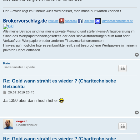
g
Der Gewinn liegt im Einkauf. Alles wird besser, man muss nur warten können !
youtube
facebook
Discord
DIVIdendenBrummer.de
Alle meine Beträge sind nur meine private Meinung und stellen keine Anlageberatung im
Sinne des Wertpapierhandelsgesetzes dar oder sind Aufforderungen zum Kauf oder
Verkauf von Wertpapieren oder anderen Finanzmarktinstrumenten.
Hinweis auf mögliche Interessenkonflikte: evtl. sind besprochene Wertpapiere in meinem
privaten Depot enthalten
Kato
Trader-insider Experte
Re: Gold wann strahlt es wieder ? (Charttechnische
Betrachtu
B
26.07.2019 20:45
e
i
Ja 1350 aber dann hoch höher
t
r
a
g
oegeat
Charttechniker
Re: Gold wann strahlt es wieder ? (Charttechnische