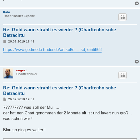
Kato
Trader-insider Experte
Re: Gold wann strahlt es wieder ? (Charttechnische
Betrachtu
B
26.07.2019 18:48
e
i
https://www.godmode-trader.de/artikel/e ... sd,7556868
t
r
a
g
oegeat
Charttechniker
Re: Gold wann strahlt es wieder ? (Charttechnische
Betrachtu
B
26.07.2019 19:51
e
i
????????? was soll der Müll ....
t
der hat nen Chart genommen der 2 Monate alt ist und lavert nun groß ..
r
a
was schon war !
g
Blau so ging es weiter !