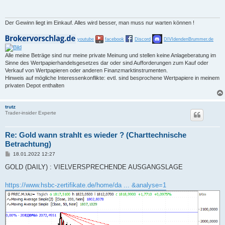
r
a
g
Der Gewinn liegt im Einkauf. Alles wird besser, man muss nur warten können !
youtube
facebook
Discord
DIVIdendenBrummer.de
Alle meine Beträge sind nur meine private Meinung und stellen keine Anlageberatung im
Sinne des Wertpapierhandelsgesetzes dar oder sind Aufforderungen zum Kauf oder
Verkauf von Wertpapieren oder anderen Finanzmarktinstrumenten.
Hinweis auf mögliche Interessenkonflikte: evtl. sind besprochene Wertpapiere in meinem
privaten Depot enthalten
trutz
Trader-insider Experte
Re: Gold wann strahlt es wieder ? (Charttechnische
Betrachtung)
B
18.01.2022 12:27
e
i
GOLD (DAILY) : VIELVERSPRECHENDE AUSGANGSLAGE
t
r
a
https://www.hsbc-zertifikate.de/home/da ... &analyse=1
g