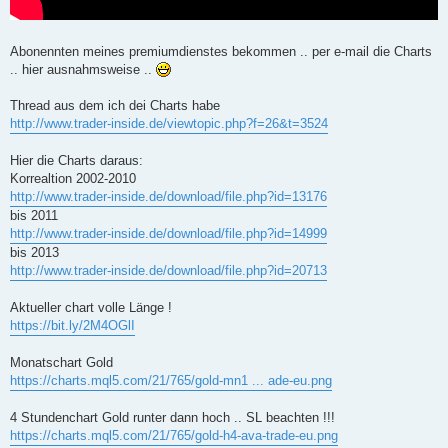
Abonennten meines premiumdienstes bekommen .. per e-mail die Charts
.. hier ausnahmsweise ..
Thread aus dem ich dei Charts habe
http://www.trader-inside.de/viewtopic.php?f=26&t=3524
Hier die Charts daraus:
Korrealtion 2002-2010
http://www.trader-inside.de/download/file.php?id=13176
bis 2011
http://www.trader-inside.de/download/file.php?id=14999
bis 2013
http://www.trader-inside.de/download/file.php?id=20713
Aktueller chart volle Länge !
https://bit.ly/2M4OGlI
Monatschart Gold
https://charts.mql5.com/21/765/gold-mn1 ... ade-eu.png
4 Stundenchart Gold runter dann hoch .. SL beachten !!!
https://charts.mql5.com/21/765/gold-h4-ava-trade-eu.png