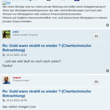
Alle meine Beträge sind nur meine private Meinung und stellen keine Anlageberatung im
Sinne des Wertpapierhandelsgesetzes dar oder sind Aufforderungen zum Kauf oder
Verkauf von Wertpapieren oder anderen Finanzmarktinstrumenten.
Hinweis auf mögliche Interessenkonflikte: evtl. sind besprochene Wertpapiere in meinem
privaten Depot enthalten
slt63
Trader-insider Experte
Re: Gold wann strahlt es wieder ? (Charttechnische
Betrachtung)
B
23.11.2021 12:41
e
i
...und wie weit läuft es noch nach unten?
t
Danke!
r
a
g
oegeat
Charttechniker
Re: Gold wann strahlt es wieder ? (Charttechnische
Betrachtung)
B
24.11.2021 02:05
e
i
das siehst morgen Live
t