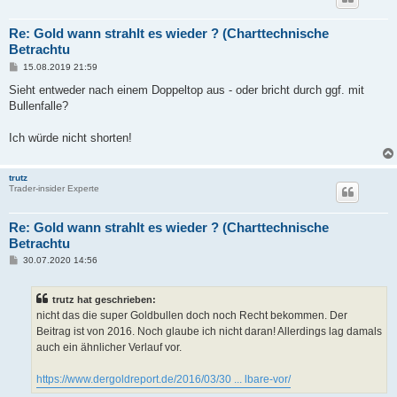
Re: Gold wann strahlt es wieder ? (Charttechnische
Betrachtu
B
15.08.2019 21:59
e
i
Sieht entweder nach einem Doppeltop aus - oder bricht durch ggf. mit
t
Bullenfalle?
r
a
g
Ich würde nicht shorten!
trutz
Trader-insider Experte
Re: Gold wann strahlt es wieder ? (Charttechnische
Betrachtu
B
30.07.2020 14:56
e
i
t
trutz hat geschrieben:
r
a
nicht das die super Goldbullen doch noch Recht bekommen. Der
g
Beitrag ist von 2016. Noch glaube ich nicht daran! Allerdings lag damals
auch ein ähnlicher Verlauf vor.
https://www.dergoldreport.de/2016/03/30 ... lbare-vor/