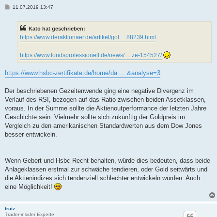
B
11.07.2019 13:47
e
i
t
Kato hat geschrieben:
r
a
https://www.deraktionaer.de/artikel/gol ... 88239.html
g
https://www.fondsprofessionell.de/news/ ... ze-154527/
https://www.hsbc-zertifikate.de/home/da ... &analyse=3
Der beschriebenen Gezeitenwende ging eine negative Divergenz im
Verlauf des RSI, bezogen auf das Ratio zwischen beiden Assetklassen,
voraus. In der Summe sollte die Aktienoutperformance der letzten Jahre
Geschichte sein. ‎Vielmehr sollte sich zukünftig der Goldpreis im
Vergleich zu den amerikanischen Standardwerten aus dem Dow Jones
besser entwickeln.
Wenn Gebert und Hsbc Recht behalten, würde dies bedeuten, dass beide
Anlageklassen erstmal zur schwäche tendieren, oder Gold seitwärts und
die Aktienindizes sich tendenziell schlechter entwickeln würden. Auch
eine Möglichkeit!
trutz
Trader-insider Experte