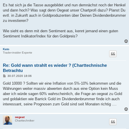
Es hat sich ja die Tasse ausgebildet und nun demnächst noch der Henkel
und dann hoch? Was sagt denn Oegeat unser Chartprofi dazu? Planst Du
evtl. in Zukunft auch in Goldproduzenten über Deinen Dividendenbrummer
zu investieren?
Wie sieht es denn mit dem Sentiment aus, kennt jemand einen guten
Sentiment Indikator/Index für den Goldpreis?
Kato
Trader-insider Experte
Re: Gold wann strahlt es wieder ? (Charttechnische
Betrachtu
B
30.07.2020 18:06
e
i
Gold 10000 ? Sollten wir eine Inflation von 5%-10% bekommen und die
t
Währungen weiter massiv abwerten durch aus eine Option kein Muss
r
a
aber ich würde sagen 60% wahrscheinlich, die Frage an oegeat zu Gold
g
und goldaktien wie Barrick Gold im Dividendenbrummer finde ich auch
interessant, seine Prognosen zum Gold sind seit Monaten richtig ....
oegeat
Charttechniker