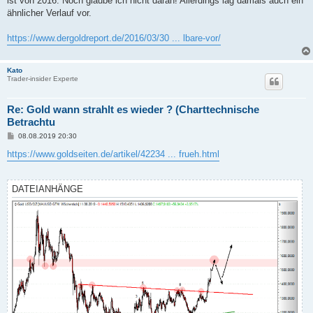
ist von 2016. Noch glaube ich nicht daran! Allerdings lag damals auch ein
r
a
ähnlicher Verlauf vor.
g
https://www.dergoldreport.de/2016/03/30 ... lbare-vor/
Kato
Trader-insider Experte
Re: Gold wann strahlt es wieder ? (Charttechnische
Betrachtu
B
08.08.2019 20:30
e
i
https://www.goldseiten.de/artikel/42234 ... frueh.html
t
r
a
g
DATEIANHÄNGE