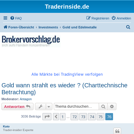
Traderinside.de
FAQ
Registrieren
Anmelden
S
Foren-Übersicht
Investments
Gold und Edelmetalle
u
c
h
e
Alle Märkte bei TradingView verfolgen
Gold wann strahlt es wieder ? (Charttechnische
Betrachtung)
Moderator:
Antagon
Suche
Erweitert
Antworten
Seite
76
von
76
1
72
73
74
75
76
Vorherige
3036 Beiträge
…
Kato
Trader-insider Experte