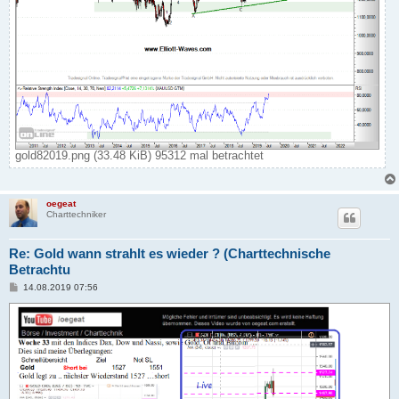
gold82019.png (33.48 KiB) 95312 mal betrachtet
oegeat
Charttechniker
Re: Gold wann strahlt es wieder ? (Charttechnische
Betrachtu
B
14.08.2019 07:56
e
i
t
r
a
g