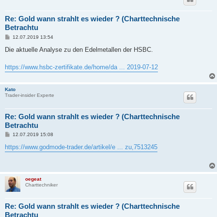
Re: Gold wann strahlt es wieder ? (Charttechnische
Betrachtu
B
12.07.2019 13:54
e
i
Die aktuelle Analyse zu den Edelmetallen der HSBC.
t
r
a
https://www.hsbc-zertifikate.de/home/da ... 2019-07-12
g
Kato
Trader-insider Experte
Re: Gold wann strahlt es wieder ? (Charttechnische
Betrachtu
B
12.07.2019 15:08
e
i
https://www.godmode-trader.de/artikel/e ... zu,7513245
t
r
a
g
oegeat
Charttechniker
Re: Gold wann strahlt es wieder ? (Charttechnische
Betrachtu