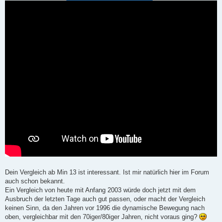
r
a
g
Dein Vergleich ab Min 13 ist interessant. Ist mir natürlich hier im Forum
auch schon bekannt.
Ein Vergleich von heute mit Anfang 2003 würde doch jetzt mit dem
Ausbruch der letzten Tage auch gut passen, oder macht der Vergleich
keinen Sinn, da den Jahren vor 1996 die dynamische Bewegung nach
oben, vergleichbar mit den 70iger/80iger Jahren, nicht voraus ging?