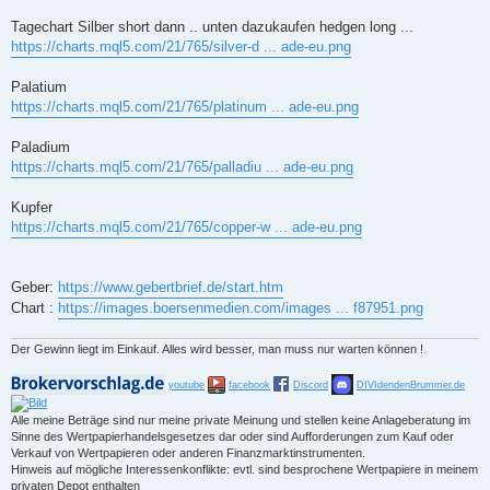
Tagechart Silber short dann .. unten dazukaufen hedgen long ...
https://charts.mql5.com/21/765/silver-d ... ade-eu.png
Palatium
https://charts.mql5.com/21/765/platinum ... ade-eu.png
Paladium
https://charts.mql5.com/21/765/palladiu ... ade-eu.png
Kupfer
https://charts.mql5.com/21/765/copper-w ... ade-eu.png
Geber:
https://www.gebertbrief.de/start.htm
Chart :
https://images.boersenmedien.com/images ... f87951.png
Der Gewinn liegt im Einkauf. Alles wird besser, man muss nur warten können !
youtube
facebook
Discord
DIVIdendenBrummer.de
Alle meine Beträge sind nur meine private Meinung und stellen keine Anlageberatung im
Sinne des Wertpapierhandelsgesetzes dar oder sind Aufforderungen zum Kauf oder
Verkauf von Wertpapieren oder anderen Finanzmarktinstrumenten.
Hinweis auf mögliche Interessenkonflikte: evtl. sind besprochene Wertpapiere in meinem
privaten Depot enthalten