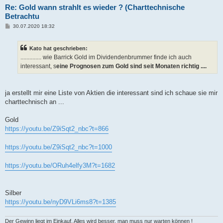
Re: Gold wann strahlt es wieder ? (Charttechnische
Betrachtu
B
30.07.2020 18:32
e
i
t
Kato hat geschrieben:
r
a
.............. wie Barrick Gold im Dividendenbrummer finde ich auch
g
interessant, s
eine Prognosen zum Gold sind seit Monaten richtig ....
ja erstellt mir eine Liste von Aktien die interessant sind ich schaue sie mir
charttechnisch an ...
Gold
https://youtu.be/Z9iSqt2_nbc?t=866
https://youtu.be/Z9iSqt2_nbc?t=1000
https://youtu.be/ORuh4elfy3M?t=1682
Silber
https://youtu.be/nyD9VLi6ms8?t=1385
Der Gewinn liegt im Einkauf. Alles wird besser, man muss nur warten können !