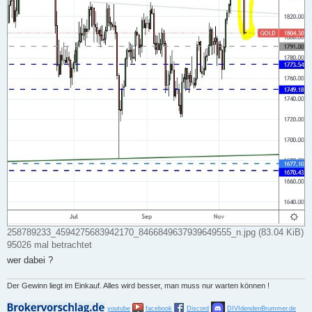
258789233_4594275683942170_8466849637939649555_n.jpg (83.04 KiB)
95026 mal betrachtet
wer dabei ?
Der Gewinn liegt im Einkauf. Alles wird besser, man muss nur warten können !
youtube
facebook
Discord
DIVIdendenBrummer.de