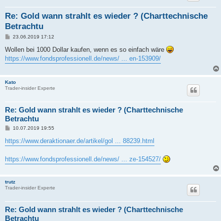
Re: Gold wann strahlt es wieder ? (Charttechnische
Betrachtu
B
23.06.2019 17:12
e
i
Wollen bei 1000 Dollar kaufen, wenn es so einfach wäre
t
https://www.fondsprofessionell.de/news/ ... en-153909/
r
a
g
Kato
Trader-insider Experte
Re: Gold wann strahlt es wieder ? (Charttechnische
Betrachtu
B
10.07.2019 19:55
e
i
https://www.deraktionaer.de/artikel/gol ... 88239.html
t
r
a
https://www.fondsprofessionell.de/news/ ... ze-154527/
g
trutz
Trader-insider Experte
Re: Gold wann strahlt es wieder ? (Charttechnische
Betrachtu