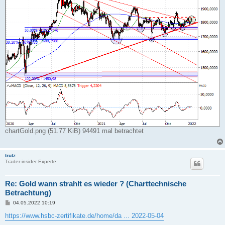
chartGold.png (51.77 KiB) 94491 mal betrachtet
trutz
Trader-insider Experte
Re: Gold wann strahlt es wieder ? (Charttechnische
Betrachtung)
B
04.05.2022 10:19
e
i
https://www.hsbc-zertifikate.de/home/da ... 2022-05-04
t