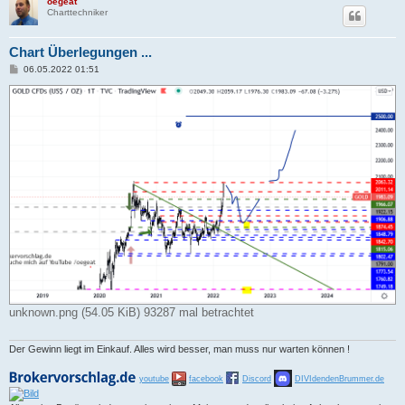
oegeat
Charttechniker
Chart Überlegungen ...
B
06.05.2022 01:51
e
i
t
r
a
g
unknown.png (54.05 KiB) 93287 mal betrachtet
Der Gewinn liegt im Einkauf. Alles wird besser, man muss nur warten können !
youtube
facebook
Discord
DIVIdendenBrummer.de