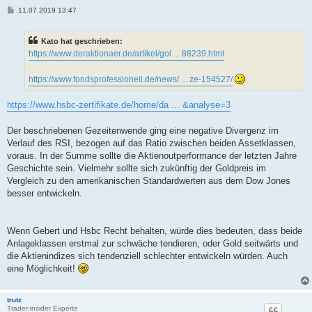
B
11.07.2019 13:47
e
i
t
Kato hat geschrieben:
r
a
https://www.deraktionaer.de/artikel/gol ... 88239.html
g
https://www.fondsprofessionell.de/news/ ... ze-154527/
https://www.hsbc-zertifikate.de/home/da ... &analyse=3
Der beschriebenen Gezeitenwende ging eine negative Divergenz im
Verlauf des RSI, bezogen auf das Ratio zwischen beiden Assetklassen,
voraus. In der Summe sollte die Aktienoutperformance der letzten Jahre
Geschichte sein. ‎Vielmehr sollte sich zukünftig der Goldpreis im
Vergleich zu den amerikanischen Standardwerten aus dem Dow Jones
besser entwickeln.
Wenn Gebert und Hsbc Recht behalten, würde dies bedeuten, dass beide
Anlageklassen erstmal zur schwäche tendieren, oder Gold seitwärts und
die Aktienindizes sich tendenziell schlechter entwickeln würden. Auch
eine Möglichkeit!
trutz
Trader-insider Experte