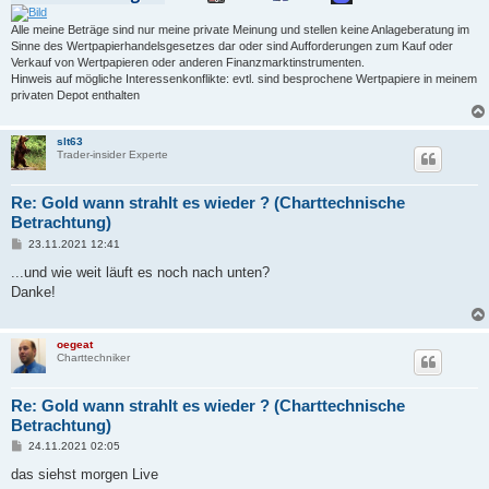
Alle meine Beträge sind nur meine private Meinung und stellen keine Anlageberatung im
Sinne des Wertpapierhandelsgesetzes dar oder sind Aufforderungen zum Kauf oder
Verkauf von Wertpapieren oder anderen Finanzmarktinstrumenten.
Hinweis auf mögliche Interessenkonflikte: evtl. sind besprochene Wertpapiere in meinem
privaten Depot enthalten
slt63
Trader-insider Experte
Re: Gold wann strahlt es wieder ? (Charttechnische
Betrachtung)
B
23.11.2021 12:41
e
i
...und wie weit läuft es noch nach unten?
t
Danke!
r
a
g
oegeat
Charttechniker
Re: Gold wann strahlt es wieder ? (Charttechnische
Betrachtung)
B
24.11.2021 02:05
e
i
das siehst morgen Live
t