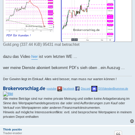
Gold.png (337.44 KiB) 95431 mal betrachtet
dazu das Video
hier
ist vom letzten WE ...
wer meine Dienste aboniert bekommt PDf´s sieh oben ..ein Auszug ...
Der Gewinn liegt im Einkauf. Alles wird besser, man muss nur warten können !
youtube
facebook
Discord
DIVIdendenBrummer.de
Alle meine Beträge sind nur meine private Meinung und stellen keine Anlageberatung im
Sinne des Wertpapierhandelsgesetzes dar oder sind Aufforderungen zum Kauf oder
Verkauf von Wertpapieren oder anderen Finanzmarktinstrumenten.
Hinweis auf mögliche Interessenkonflikte: evtl. sind besprochene Wertpapiere in meinem
privaten Depot enthalten
Think positiv
Trader-insider