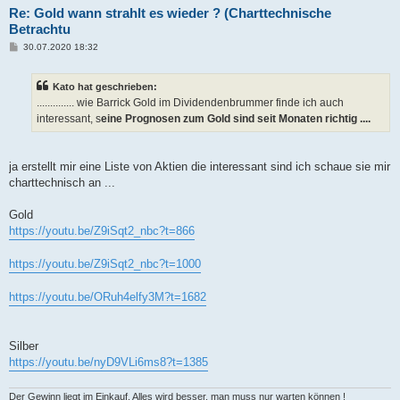
Re: Gold wann strahlt es wieder ? (Charttechnische
Betrachtu
B
30.07.2020 18:32
e
i
t
Kato hat geschrieben:
r
a
.............. wie Barrick Gold im Dividendenbrummer finde ich auch
g
interessant, s
eine Prognosen zum Gold sind seit Monaten richtig ....
ja erstellt mir eine Liste von Aktien die interessant sind ich schaue sie mir
charttechnisch an ...
Gold
https://youtu.be/Z9iSqt2_nbc?t=866
https://youtu.be/Z9iSqt2_nbc?t=1000
https://youtu.be/ORuh4elfy3M?t=1682
Silber
https://youtu.be/nyD9VLi6ms8?t=1385
Der Gewinn liegt im Einkauf. Alles wird besser, man muss nur warten können !