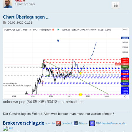
oegeat
Charttechniker
Chart Überlegungen ...
B
06.05.2022 01:51
e
i
t
r
a
g
unknown.png (54.05 KiB) 93418 mal betrachtet
Der Gewinn liegt im Einkauf. Alles wird besser, man muss nur warten können !
youtube
facebook
Discord
DIVIdendenBrummer.de