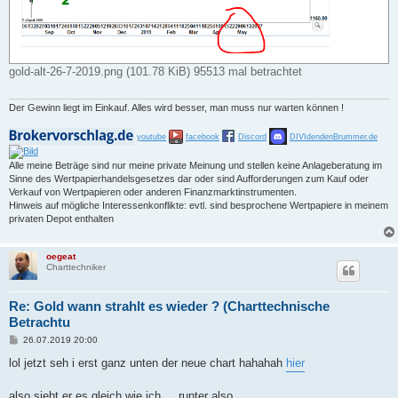
gold-alt-26-7-2019.png (101.78 KiB) 95513 mal betrachtet
Der Gewinn liegt im Einkauf. Alles wird besser, man muss nur warten können !
youtube
facebook
Discord
DIVIdendenBrummer.de
Alle meine Beträge sind nur meine private Meinung und stellen keine Anlageberatung im
Sinne des Wertpapierhandelsgesetzes dar oder sind Aufforderungen zum Kauf oder
Verkauf von Wertpapieren oder anderen Finanzmarktinstrumenten.
Hinweis auf mögliche Interessenkonflikte: evtl. sind besprochene Wertpapiere in meinem
privaten Depot enthalten
oegeat
Charttechniker
Re: Gold wann strahlt es wieder ? (Charttechnische
Betrachtu
B
26.07.2019 20:00
e
i
lol jetzt seh i erst ganz unten der neue chart hahahah
hier
t
r
a
also sieht er es gleich wie ich ... runter also