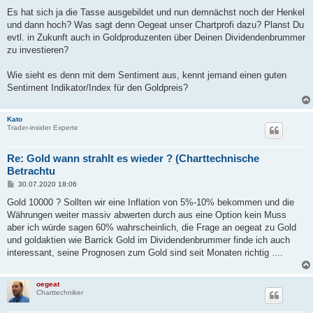
Es hat sich ja die Tasse ausgebildet und nun demnächst noch der Henkel
und dann hoch? Was sagt denn Oegeat unser Chartprofi dazu? Planst Du
evtl. in Zukunft auch in Goldproduzenten über Deinen Dividendenbrummer
zu investieren?
Wie sieht es denn mit dem Sentiment aus, kennt jemand einen guten
Sentiment Indikator/Index für den Goldpreis?
Kato
Trader-insider Experte
Re: Gold wann strahlt es wieder ? (Charttechnische
Betrachtu
B
30.07.2020 18:06
e
i
Gold 10000 ? Sollten wir eine Inflation von 5%-10% bekommen und die
t
Währungen weiter massiv abwerten durch aus eine Option kein Muss
r
a
aber ich würde sagen 60% wahrscheinlich, die Frage an oegeat zu Gold
g
und goldaktien wie Barrick Gold im Dividendenbrummer finde ich auch
interessant, seine Prognosen zum Gold sind seit Monaten richtig ....
oegeat
Charttechniker