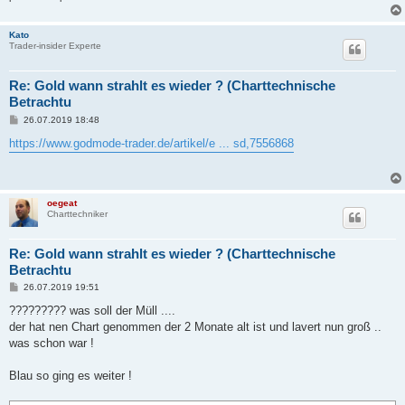
Kato
Trader-insider Experte
Re: Gold wann strahlt es wieder ? (Charttechnische
Betrachtu
B
26.07.2019 18:48
e
i
https://www.godmode-trader.de/artikel/e ... sd,7556868
t
r
a
g
oegeat
Charttechniker
Re: Gold wann strahlt es wieder ? (Charttechnische
Betrachtu
B
26.07.2019 19:51
e
i
????????? was soll der Müll ....
t
der hat nen Chart genommen der 2 Monate alt ist und lavert nun groß ..
r
a
was schon war !
g
Blau so ging es weiter !