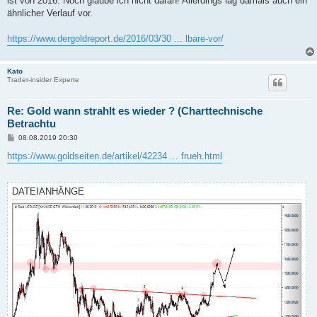
ist von 2016. Noch glaube ich nicht daran! Allerdings lag damals auch ein
r
a
ähnlicher Verlauf vor.
g
https://www.dergoldreport.de/2016/03/30 ... lbare-vor/
Kato
Trader-insider Experte
Re: Gold wann strahlt es wieder ? (Charttechnische
Betrachtu
B
08.08.2019 20:30
e
i
https://www.goldseiten.de/artikel/42234 ... frueh.html
t
r
a
g
DATEIANHÄNGE