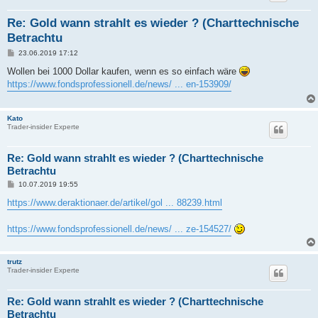
Re: Gold wann strahlt es wieder ? (Charttechnische
Betrachtu
B
23.06.2019 17:12
e
i
Wollen bei 1000 Dollar kaufen, wenn es so einfach wäre
t
https://www.fondsprofessionell.de/news/ ... en-153909/
r
a
g
Kato
Trader-insider Experte
Re: Gold wann strahlt es wieder ? (Charttechnische
Betrachtu
B
10.07.2019 19:55
e
i
https://www.deraktionaer.de/artikel/gol ... 88239.html
t
r
a
https://www.fondsprofessionell.de/news/ ... ze-154527/
g
trutz
Trader-insider Experte
Re: Gold wann strahlt es wieder ? (Charttechnische
Betrachtu