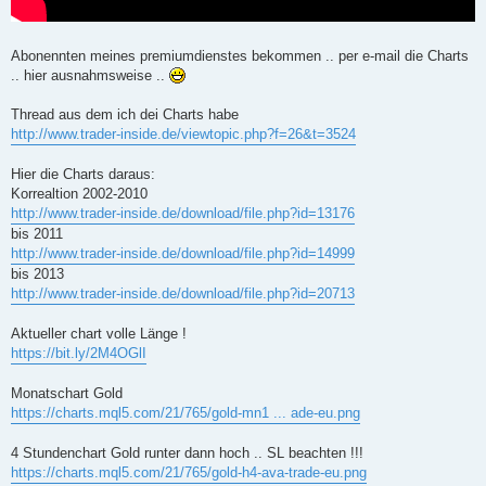
Abonennten meines premiumdienstes bekommen .. per e-mail die Charts
.. hier ausnahmsweise ..
Thread aus dem ich dei Charts habe
http://www.trader-inside.de/viewtopic.php?f=26&t=3524
Hier die Charts daraus:
Korrealtion 2002-2010
http://www.trader-inside.de/download/file.php?id=13176
bis 2011
http://www.trader-inside.de/download/file.php?id=14999
bis 2013
http://www.trader-inside.de/download/file.php?id=20713
Aktueller chart volle Länge !
https://bit.ly/2M4OGlI
Monatschart Gold
https://charts.mql5.com/21/765/gold-mn1 ... ade-eu.png
4 Stundenchart Gold runter dann hoch .. SL beachten !!!
https://charts.mql5.com/21/765/gold-h4-ava-trade-eu.png