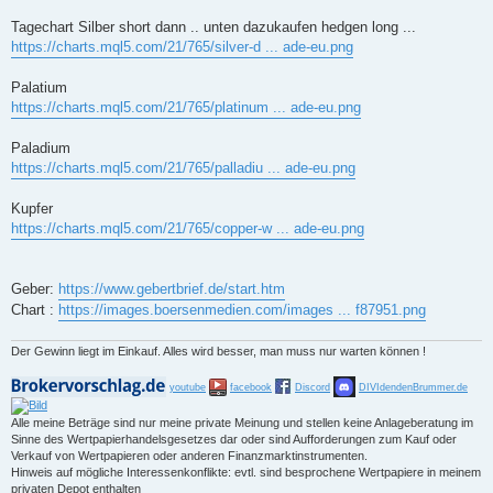
Tagechart Silber short dann .. unten dazukaufen hedgen long ...
https://charts.mql5.com/21/765/silver-d ... ade-eu.png
Palatium
https://charts.mql5.com/21/765/platinum ... ade-eu.png
Paladium
https://charts.mql5.com/21/765/palladiu ... ade-eu.png
Kupfer
https://charts.mql5.com/21/765/copper-w ... ade-eu.png
Geber:
https://www.gebertbrief.de/start.htm
Chart :
https://images.boersenmedien.com/images ... f87951.png
Der Gewinn liegt im Einkauf. Alles wird besser, man muss nur warten können !
youtube
facebook
Discord
DIVIdendenBrummer.de
Alle meine Beträge sind nur meine private Meinung und stellen keine Anlageberatung im
Sinne des Wertpapierhandelsgesetzes dar oder sind Aufforderungen zum Kauf oder
Verkauf von Wertpapieren oder anderen Finanzmarktinstrumenten.
Hinweis auf mögliche Interessenkonflikte: evtl. sind besprochene Wertpapiere in meinem
privaten Depot enthalten