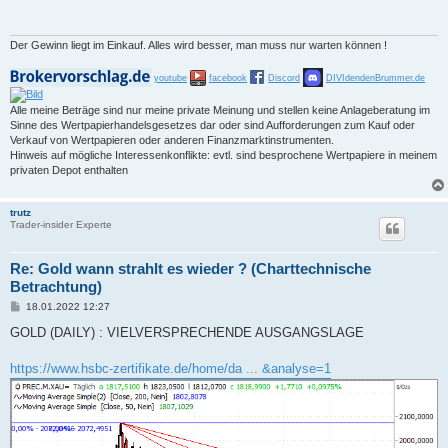
r
a
g
Der Gewinn liegt im Einkauf. Alles wird besser, man muss nur warten können !
youtube
facebook
Discord
DIVIdendenBrummer.de
Alle meine Beträge sind nur meine private Meinung und stellen keine Anlageberatung im
Sinne des Wertpapierhandelsgesetzes dar oder sind Aufforderungen zum Kauf oder
Verkauf von Wertpapieren oder anderen Finanzmarktinstrumenten.
Hinweis auf mögliche Interessenkonflikte: evtl. sind besprochene Wertpapiere in meinem
privaten Depot enthalten
trutz
Trader-insider Experte
Re: Gold wann strahlt es wieder ? (Charttechnische
Betrachtung)
B
18.01.2022 12:27
e
i
GOLD (DAILY) : VIELVERSPRECHENDE AUSGANGSLAGE
t
r
a
https://www.hsbc-zertifikate.de/home/da ... &analyse=1
g