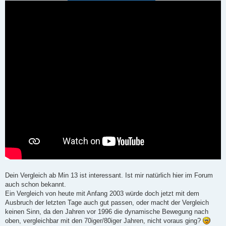
r
a
g
Dein Vergleich ab Min 13 ist interessant. Ist mir natürlich hier im Forum
auch schon bekannt.
Ein Vergleich von heute mit Anfang 2003 würde doch jetzt mit dem
Ausbruch der letzten Tage auch gut passen, oder macht der Vergleich
keinen Sinn, da den Jahren vor 1996 die dynamische Bewegung nach
oben, vergleichbar mit den 70iger/80iger Jahren, nicht voraus ging?