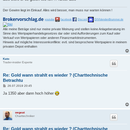
g
Der Gewinn liegt im Einkauf. Alles wird besser, man muss nur warten können !
youtube
facebook
Discord
DIVIdendenBrummer.de
Alle meine Beträge sind nur meine private Meinung und stellen keine Anlageberatung im
Sinne des Wertpapierhandelsgesetzes dar oder sind Aufforderungen zum Kauf oder
Verkauf von Wertpapieren oder anderen Finanzmarktinstrumenten.
Hinweis auf mögliche Interessenkonflikte: evtl. sind besprochene Wertpapiere in meinem
privaten Depot enthalten
Kato
Trader-insider Experte
Re: Gold wann strahlt es wieder ? (Charttechnische
Betrachtu
B
26.07.2019 20:45
e
i
Ja 1350 aber dann hoch höher
t
r
a
g
oegeat
Charttechniker
Re: Gold wann strahlt es wieder ? (Charttechnische