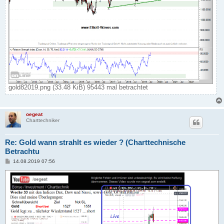
gold82019.png (33.48 KiB) 95443 mal betrachtet
oegeat
Charttechniker
Re: Gold wann strahlt es wieder ? (Charttechnische
Betrachtu
B
14.08.2019 07:56
e
i
t
r
a
g