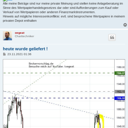
Alle meine Beträge sind nur meine private Meinung und stellen keine Anlageberatung im
Sinne des Wertpapierhandelsgesetzes dar oder sind Aufforderungen zum Kauf oder
Verkauf von Wertpapieren oder anderen Finanzmarktinstrumenten.
Hinweis auf mögliche Interessenkonflikte: evtl. sind besprochene Wertpapiere in meinem
privaten Depot enthalten
oegeat
Charttechniker
heute wurde geliefert !
B
23.11.2021 01:36
e
i
t
r
a
g