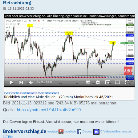
Betrachtung)
B
13.11.2021 02:33
e
i
t
r
a
g
Bild_2021-11-13_023312.png (243.34 KiB) 95276 mal betrachtet
Quelle:
https://youtu.be/1ZsIJ1bk4ts?t=920
Der Gewinn liegt im Einkauf. Alles wird besser, man muss nur warten können !
youtube
facebook
Discord
DIVIdendenBrummer.de