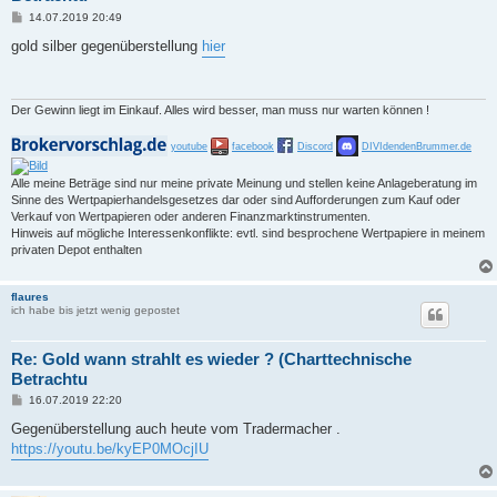
B
14.07.2019 20:49
e
i
gold silber gegenüberstellung
hier
t
r
a
g
Der Gewinn liegt im Einkauf. Alles wird besser, man muss nur warten können !
youtube
facebook
Discord
DIVIdendenBrummer.de
Alle meine Beträge sind nur meine private Meinung und stellen keine Anlageberatung im
Sinne des Wertpapierhandelsgesetzes dar oder sind Aufforderungen zum Kauf oder
Verkauf von Wertpapieren oder anderen Finanzmarktinstrumenten.
Hinweis auf mögliche Interessenkonflikte: evtl. sind besprochene Wertpapiere in meinem
privaten Depot enthalten
flaures
ich habe bis jetzt wenig gepostet
Re: Gold wann strahlt es wieder ? (Charttechnische
Betrachtu
B
16.07.2019 22:20
e
i
Gegenüberstellung auch heute vom Tradermacher .
t
https://youtu.be/kyEP0MOcjIU
r
a
g