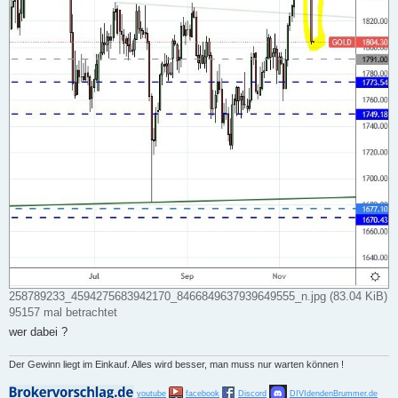
258789233_4594275683942170_8466849637939649555_n.jpg (83.04 KiB)
95157 mal betrachtet
wer dabei ?
Der Gewinn liegt im Einkauf. Alles wird besser, man muss nur warten können !
youtube
facebook
Discord
DIVIdendenBrummer.de