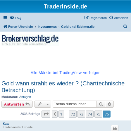
Traderinside.de
FAQ
Registrieren
Anmelden
S
Foren-Übersicht
Investments
Gold und Edelmetalle
u
c
h
e
Alle Märkte bei TradingView verfolgen
Gold wann strahlt es wieder ? (Charttechnische
Betrachtung)
Moderator:
Antagon
Suche
Erweitert
Antworten
Seite
76
von
76
1
72
73
74
75
76
Vorherige
3036 Beiträge
…
Kato
Trader-insider Experte