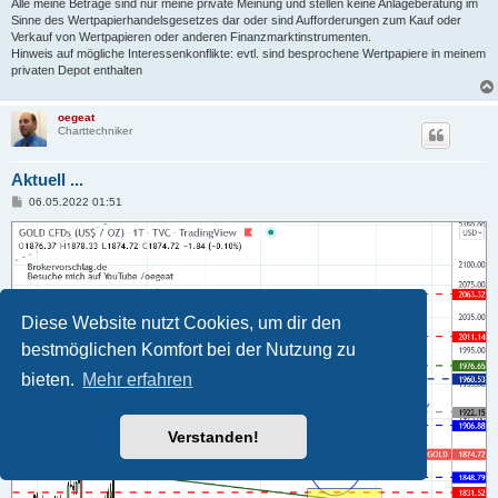
Alle meine Beträge sind nur meine private Meinung und stellen keine Anlageberatung im
Sinne des Wertpapierhandelsgesetzes dar oder sind Aufforderungen zum Kauf oder
Verkauf von Wertpapieren oder anderen Finanzmarktinstrumenten.
Hinweis auf mögliche Interessenkonflikte: evtl. sind besprochene Wertpapiere in meinem
privaten Depot enthalten
oegeat
Charttechniker
Aktuell ...
B
06.05.2022 01:51
e
i
t
r
a
g
Diese Website nutzt Cookies, um dir den
bestmöglichen Komfort bei der Nutzung zu
bieten.
Mehr erfahren
Verstanden!