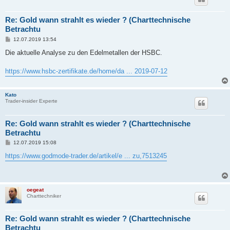
Re: Gold wann strahlt es wieder ? (Charttechnische
Betrachtu
B
12.07.2019 13:54
e
i
Die aktuelle Analyse zu den Edelmetallen der HSBC.
t
r
a
https://www.hsbc-zertifikate.de/home/da ... 2019-07-12
g
Kato
Trader-insider Experte
Re: Gold wann strahlt es wieder ? (Charttechnische
Betrachtu
B
12.07.2019 15:08
e
i
https://www.godmode-trader.de/artikel/e ... zu,7513245
t
r
a
g
oegeat
Charttechniker
Re: Gold wann strahlt es wieder ? (Charttechnische
Betrachtu