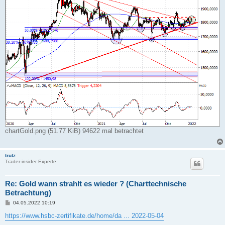
chartGold.png (51.77 KiB) 94622 mal betrachtet
trutz
Trader-insider Experte
Re: Gold wann strahlt es wieder ? (Charttechnische
Betrachtung)
B
04.05.2022 10:19
e
i
https://www.hsbc-zertifikate.de/home/da ... 2022-05-04
t