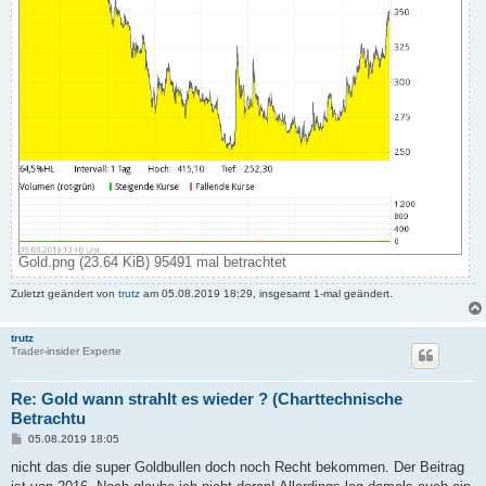
Gold.png (23.64 KiB) 95491 mal betrachtet
Zuletzt geändert von
trutz
am 05.08.2019 18:29, insgesamt 1-mal geändert.
trutz
Trader-insider Experte
Re: Gold wann strahlt es wieder ? (Charttechnische
Betrachtu
B
05.08.2019 18:05
e
i
nicht das die super Goldbullen doch noch Recht bekommen. Der Beitrag
t