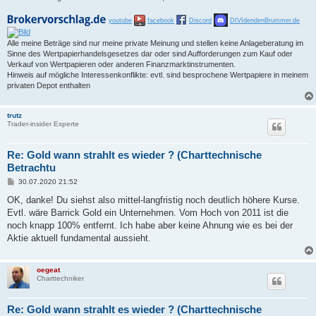
youtube
facebook
Discord
DIVIdendenBrummer.de
Alle meine Beträge sind nur meine private Meinung und stellen keine Anlageberatung im
Sinne des Wertpapierhandelsgesetzes dar oder sind Aufforderungen zum Kauf oder
Verkauf von Wertpapieren oder anderen Finanzmarktinstrumenten.
Hinweis auf mögliche Interessenkonflikte: evtl. sind besprochene Wertpapiere in meinem
privaten Depot enthalten
trutz
Trader-insider Experte
Re: Gold wann strahlt es wieder ? (Charttechnische
Betrachtu
B
30.07.2020 21:52
e
i
OK, danke! Du siehst also mittel-langfristig noch deutlich höhere Kurse.
t
Evtl. wäre Barrick Gold ein Unternehmen. Vom Hoch von 2011 ist die
r
a
noch knapp 100% entfernt. Ich habe aber keine Ahnung wie es bei der
g
Aktie aktuell fundamental aussieht.
oegeat
Charttechniker
Re: Gold wann strahlt es wieder ? (Charttechnische