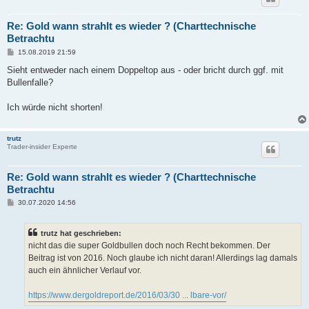
Re: Gold wann strahlt es wieder ? (Charttechnische
Betrachtu
B
15.08.2019 21:59
e
i
Sieht entweder nach einem Doppeltop aus - oder bricht durch ggf. mit
t
Bullenfalle?
r
a
g
Ich würde nicht shorten!
trutz
Trader-insider Experte
Re: Gold wann strahlt es wieder ? (Charttechnische
Betrachtu
B
30.07.2020 14:56
e
i
t
trutz hat geschrieben:
r
a
nicht das die super Goldbullen doch noch Recht bekommen. Der
g
Beitrag ist von 2016. Noch glaube ich nicht daran! Allerdings lag damals
auch ein ähnlicher Verlauf vor.
https://www.dergoldreport.de/2016/03/30 ... lbare-vor/