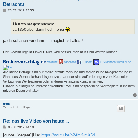
Betrachtu
B
26.07.2019 23:55
e
i
t
Kato hat geschrieben:
r
a
Ja 1350 aber dann hoch höher
g
ja da schauen wir dann .... möglich ist alles !
Der Gewinn liegt im Einkauf. Alles wird besser, man muss nur warten können !
youtube
facebook
Discord
DIVIdendenBrummer.de
Alle meine Beträge sind nur meine private Meinung und stellen keine Anlageberatung im
Sinne des Wertpapierhandelsgesetzes dar oder sind Aufforderungen zum Kauf oder
Verkauf von Wertpapieren oder anderen Finanzmarktinstrumenten.
Hinweis auf mögliche Interessenkonflikte: evtl. sind besprochene Wertpapiere in meinem
privaten Depot enthalten
trutz
Trader-insider Experte
Re: das live Video von heute ...
B
05.08.2019 14:10
e
i
[quote="oegeat"]Hier
https://youtu.be/h2-fhvNmX54
t