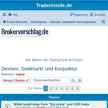
Traderinside.de
FAQ
Registrieren
Anmelden
S
Foren-Übersicht
Investments
Devisen, Geldmarkt und Konjunktur
u
c
h
e
Alle Märkte bei TradingView verfolgen
Devisen, Geldmarkt und Konjunktur
Moderator:
oegeat
Suche
Erweiterte Such
Neues Thema
1
2
3
4
5
6
Nächste
210 Themen
Themen
Mittel-langfristige Euro "Kursziele" und USD Index
Letzter Beitrag von
oegeat
«
28.07.2019 20:48