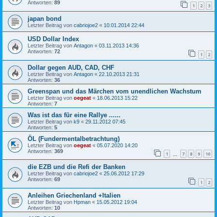
Antworten:
89
1
2
3
japan bond
Letzter Beitrag von
cabriojoe2
«
10.01.2014 22:44
USD Dollar Index
Letzter Beitrag von
Antagon
«
03.11.2013 14:36
Antworten:
72
1
2
Dollar gegen AUD, CAD, CHF
Letzter Beitrag von
Antagon
«
22.10.2013 21:31
Antworten:
36
Greenspan und das Märchen vom unendlichen Wachstum
Letzter Beitrag von
oegeat
«
18.06.2013 15:22
Antworten:
7
Was ist das für eine Rallye ......
Letzter Beitrag von
k9
«
29.11.2012 07:45
Antworten:
5
ÖL (Fundermentalbetrachtung)
Letzter Beitrag von
oegeat
«
05.07.2020 14:20
Antworten:
369
1
7
8
9
10
…
die EZB und die Refi der Banken
Letzter Beitrag von
cabriojoe2
«
25.06.2012 17:29
Antworten:
69
1
2
Anleihen Griechenland +Italien
Letzter Beitrag von
Hpman
«
15.05.2012 19:04
Antworten:
10