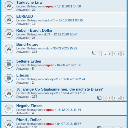
Türkische Lira
Letzter Beitrag von
oegeat
«
17.11.2021 14:58
Antworten:
22
EUR/AUD
Letzter Beitrag von
buddy75
«
27.10.2021 05:25
Antworten:
19
Rubel - Euro , Dollar
Letzter Beitrag von
slt63
«
12.12.2020 10:44
Antworten:
25
Bund-Future
Letzter Beitrag von
trutz
«
30.03.2020 15:22
Antworten:
328
1
6
7
8
9
…
Seltene Erden
Letzter Beitrag von
oegeat
«
04.06.2019 01:00
Antworten:
5
Litecoin
Letzter Beitrag von
cabriojoe2
«
13.06.2018 02:24
Antworten:
2
30 jährige US Staatsanleihen, die nächste Blase?
Letzter Beitrag von
cabriojoe2
«
16.04.2018 17:02
Antworten:
174
1
2
3
4
5
Negativ Zinsen
Letzter Beitrag von
oegeat
«
15.12.2016 11:44
Antworten:
4
Pfund - Dollar
Letzter Beitrag von
oegeat
«
04.07.2016 15:57
Antworten:
180