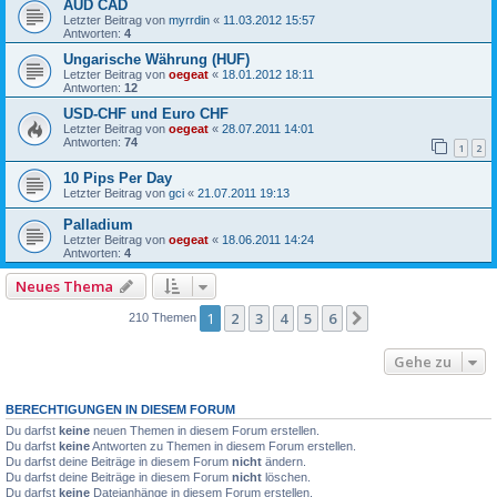
AUD CAD
Letzter Beitrag von
myrrdin
«
11.03.2012 15:57
Antworten:
4
Ungarische Währung (HUF)
Letzter Beitrag von
oegeat
«
18.01.2012 18:11
Antworten:
12
USD-CHF und Euro CHF
Letzter Beitrag von
oegeat
«
28.07.2011 14:01
Antworten:
74
1
2
10 Pips Per Day
Letzter Beitrag von
gci
«
21.07.2011 19:13
Palladium
Letzter Beitrag von
oegeat
«
18.06.2011 14:24
Antworten:
4
Neues Thema
1
2
3
4
5
6
Nächste
210 Themen
Gehe zu
BERECHTIGUNGEN IN DIESEM FORUM
Du darfst
keine
neuen Themen in diesem Forum erstellen.
Du darfst
keine
Antworten zu Themen in diesem Forum erstellen.
Du darfst deine Beiträge in diesem Forum
nicht
ändern.
Du darfst deine Beiträge in diesem Forum
nicht
löschen.
Du darfst
keine
Dateianhänge in diesem Forum erstellen.