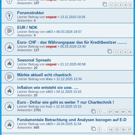
Antworten:
197
1
2
3
4
5
Forumstruktur
Letzter Beitrag von
oegeat
«
13.11.2010 19:26
Antworten:
4
EUR / NOK
Letzter Beitrag von
slt63
«
06.03.2026 18:57
Antworten:
9
Euro- CHF - das Währungspaar das für Kreditbesitzer ........
Letzter Beitrag von
oegeat
«
05.03.2026 23:40
Antworten:
137
1
2
3
4
Seasonal Spreads
Letzter Beitrag von
oegeat
«
21.12.2025 00:58
Antworten:
20
Märkte aktuell echt chaotisch
Letzter Beitrag von
Iines
«
12.12.2025 13:34
Inflation wie entsteht sie usw. ....
Letzter Beitrag von
slt63
«
04.11.2025 13:10
Antworten:
20
Euro - Dollar wie geht es weiter ? nur Charttechnik !
Letzter Beitrag von
trutz
«
12.10.2025 15:15
Antworten:
2761
1
67
68
69
70
…
Fundamentale Betrachtung und Analysen bezogen auf E-D
Letzter Beitrag von
slt63
«
16.04.2025 11:54
Antworten:
660
1
14
15
16
17
…