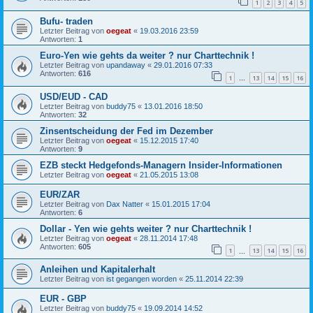
1
2
3
4
5
Bufu- traden
Letzter Beitrag von
oegeat
«
19.03.2016 23:59
Antworten:
1
Euro-Yen wie gehts da weiter ? nur Charttechnik !
Letzter Beitrag von
upandaway
«
29.01.2016 07:33
Antworten:
616
1
13
14
15
16
…
USD/EUD - CAD
Letzter Beitrag von
buddy75
«
13.01.2016 18:50
Antworten:
32
Zinsentscheidung der Fed im Dezember
Letzter Beitrag von
oegeat
«
15.12.2015 17:40
Antworten:
9
EZB steckt Hedgefonds-Managern Insider-Informationen
Letzter Beitrag von
oegeat
«
21.05.2015 13:08
EUR/ZAR
Letzter Beitrag von
Dax Natter
«
15.01.2015 17:04
Antworten:
6
Dollar - Yen wie gehts weiter ? nur Charttechnik !
Letzter Beitrag von
oegeat
«
28.11.2014 17:48
Antworten:
605
1
13
14
15
16
…
Anleihen und Kapitalerhalt
Letzter Beitrag von
ist gegangen worden
«
25.11.2014 22:39
EUR - GBP
Letzter Beitrag von
buddy75
«
19.09.2014 14:52