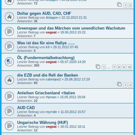
Antworten:
72
1
2
Dollar gegen AUD, CAD, CHF
Letzter Beitrag von
Antagon
«
22.10.2013 21:31
Antworten:
36
Greenspan und das Märchen vom unendlichen Wachstum
Letzter Beitrag von
oegeat
«
18.06.2013 15:22
Antworten:
7
Was ist das für eine Rallye ......
Letzter Beitrag von
k9
«
29.11.2012 07:45
Antworten:
5
ÖL (Fundermentalbetrachtung)
Letzter Beitrag von
oegeat
«
05.07.2020 14:20
Antworten:
369
1
7
8
9
10
…
die EZB und die Refi der Banken
Letzter Beitrag von
cabriojoe2
«
25.06.2012 17:29
Antworten:
69
1
2
Anleihen Griechenland +Italien
Letzter Beitrag von
Hpman
«
15.05.2012 19:04
Antworten:
10
AUD CAD
Letzter Beitrag von
myrrdin
«
11.03.2012 15:57
Antworten:
4
Ungarische Währung (HUF)
Letzter Beitrag von
oegeat
«
18.01.2012 18:11
Antworten:
12