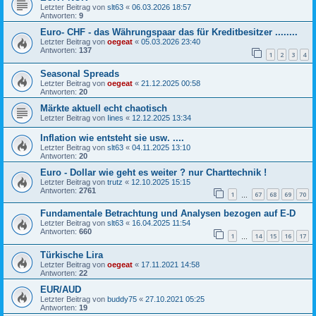
Letzter Beitrag von
slt63
«
06.03.2026 18:57
Antworten:
9
Euro- CHF - das Währungspaar das für Kreditbesitzer ........
Letzter Beitrag von
oegeat
«
05.03.2026 23:40
Antworten:
137
1
2
3
4
Seasonal Spreads
Letzter Beitrag von
oegeat
«
21.12.2025 00:58
Antworten:
20
Märkte aktuell echt chaotisch
Letzter Beitrag von
Iines
«
12.12.2025 13:34
Inflation wie entsteht sie usw. ....
Letzter Beitrag von
slt63
«
04.11.2025 13:10
Antworten:
20
Euro - Dollar wie geht es weiter ? nur Charttechnik !
Letzter Beitrag von
trutz
«
12.10.2025 15:15
Antworten:
2761
1
67
68
69
70
…
Fundamentale Betrachtung und Analysen bezogen auf E-D
Letzter Beitrag von
slt63
«
16.04.2025 11:54
Antworten:
660
1
14
15
16
17
…
Türkische Lira
Letzter Beitrag von
oegeat
«
17.11.2021 14:58
Antworten:
22
EUR/AUD
Letzter Beitrag von
buddy75
«
27.10.2021 05:25
Antworten:
19