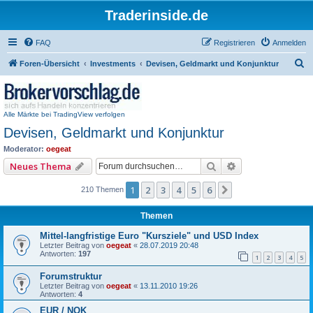
Traderinside.de
FAQ
Registrieren
Anmelden
S
Foren-Übersicht
Investments
Devisen, Geldmarkt und Konjunktur
u
c
h
Alle Märkte bei TradingView verfolgen
Devisen, Geldmarkt und Konjunktur
e
Moderator:
oegeat
Suche
Erweiterte Such
Neues Thema
1
2
3
4
5
6
Nächste
210 Themen
Themen
Mittel-langfristige Euro "Kursziele" und USD Index
Letzter Beitrag von
oegeat
«
28.07.2019 20:48
Antworten:
197
1
2
3
4
5
Forumstruktur
Letzter Beitrag von
oegeat
«
13.11.2010 19:26
Antworten:
4
EUR / NOK