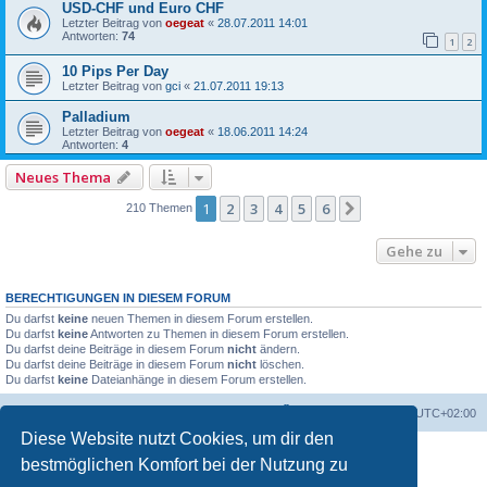
USD-CHF und Euro CHF
Letzter Beitrag von
oegeat
«
28.07.2011 14:01
Antworten:
74
1
2
10 Pips Per Day
Letzter Beitrag von
gci
«
21.07.2011 19:13
Palladium
Letzter Beitrag von
oegeat
«
18.06.2011 14:24
Antworten:
4
Neues Thema
1
2
3
4
5
6
Nächste
210 Themen
Gehe zu
BERECHTIGUNGEN IN DIESEM FORUM
Du darfst
keine
neuen Themen in diesem Forum erstellen.
Du darfst
keine
Antworten zu Themen in diesem Forum erstellen.
Du darfst deine Beiträge in diesem Forum
nicht
ändern.
Du darfst deine Beiträge in diesem Forum
nicht
löschen.
Du darfst
keine
Dateianhänge in diesem Forum erstellen.
Foren-Übersicht
Alle Zeiten sind
UTC+02:00
Diese Website nutzt Cookies, um dir den
bestmöglichen Komfort bei der Nutzung zu