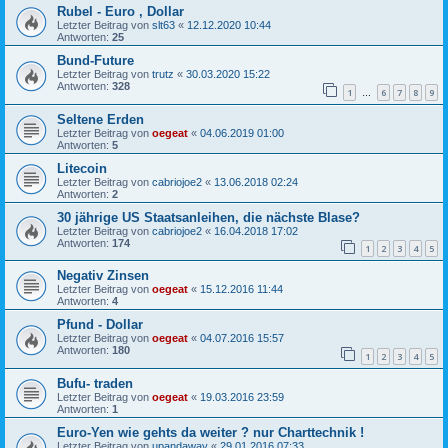
Rubel - Euro , Dollar
Letzter Beitrag von
slt63
«
12.12.2020 10:44
Antworten:
25
Bund-Future
Letzter Beitrag von
trutz
«
30.03.2020 15:22
Antworten:
328
1
6
7
8
9
…
Seltene Erden
Letzter Beitrag von
oegeat
«
04.06.2019 01:00
Antworten:
5
Litecoin
Letzter Beitrag von
cabriojoe2
«
13.06.2018 02:24
Antworten:
2
30 jährige US Staatsanleihen, die nächste Blase?
Letzter Beitrag von
cabriojoe2
«
16.04.2018 17:02
Antworten:
174
1
2
3
4
5
Negativ Zinsen
Letzter Beitrag von
oegeat
«
15.12.2016 11:44
Antworten:
4
Pfund - Dollar
Letzter Beitrag von
oegeat
«
04.07.2016 15:57
Antworten:
180
1
2
3
4
5
Bufu- traden
Letzter Beitrag von
oegeat
«
19.03.2016 23:59
Antworten:
1
Euro-Yen wie gehts da weiter ? nur Charttechnik !
Letzter Beitrag von
upandaway
«
29.01.2016 07:33