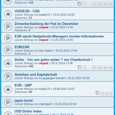
Antworten:
616
1
13
14
15
16
…
USD/EUD - CAD
Letzter Beitrag von
buddy75
«
13.01.2016 18:50
Antworten:
32
Zinsentscheidung der Fed im Dezember
Letzter Beitrag von
oegeat
«
15.12.2015 17:40
Antworten:
9
EZB steckt Hedgefonds-Managern Insider-Informationen
Letzter Beitrag von
oegeat
«
21.05.2015 13:08
EUR/ZAR
Letzter Beitrag von
Dax Natter
«
15.01.2015 17:04
Antworten:
6
Dollar - Yen wie gehts weiter ? nur Charttechnik !
Letzter Beitrag von
oegeat
«
28.11.2014 17:48
Antworten:
605
1
13
14
15
16
…
Anleihen und Kapitalerhalt
Letzter Beitrag von
ist gegangen worden
«
25.11.2014 22:39
EUR - GBP
Letzter Beitrag von
buddy75
«
19.09.2014 14:52
Antworten:
89
1
2
3
japan bond
Letzter Beitrag von
cabriojoe2
«
10.01.2014 22:44
USD Dollar Index
Letzter Beitrag von
Antagon
«
03.11.2013 14:36