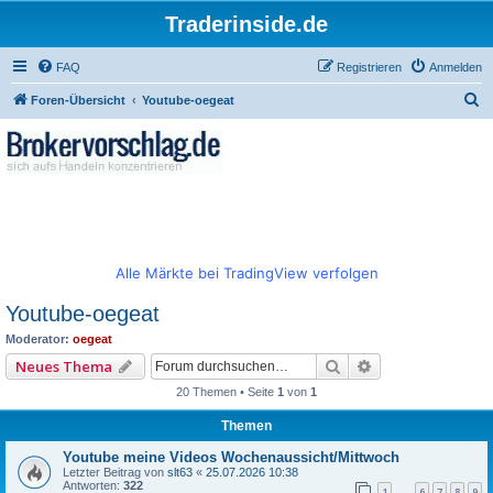
Traderinside.de
FAQ
Registrieren
Anmelden
S
Foren-Übersicht
Youtube-oegeat
u
c
h
e
Alle Märkte bei TradingView verfolgen
Youtube-oegeat
Moderator:
oegeat
Suche
Erweiterte Such
Neues Thema
20 Themen • Seite
1
von
1
Themen
Youtube meine Videos Wochenaussicht/Mittwoch
Letzter Beitrag von
slt63
«
25.07.2026 10:38
Antworten:
322
1
6
7
8
9
…