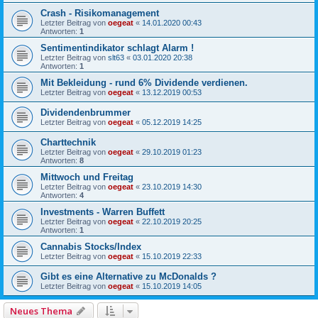
Crash - Risikomanagement
Letzter Beitrag von
oegeat
«
14.01.2020 00:43
Antworten:
1
Sentimentindikator schlagt Alarm !
Letzter Beitrag von
slt63
«
03.01.2020 20:38
Antworten:
1
Mit Bekleidung - rund 6% Dividende verdienen.
Letzter Beitrag von
oegeat
«
13.12.2019 00:53
Dividendenbrummer
Letzter Beitrag von
oegeat
«
05.12.2019 14:25
Charttechnik
Letzter Beitrag von
oegeat
«
29.10.2019 01:23
Antworten:
8
Mittwoch und Freitag
Letzter Beitrag von
oegeat
«
23.10.2019 14:30
Antworten:
4
Investments - Warren Buffett
Letzter Beitrag von
oegeat
«
22.10.2019 20:25
Antworten:
1
Cannabis Stocks/Index
Letzter Beitrag von
oegeat
«
15.10.2019 22:33
Gibt es eine Alternative zu McDonalds ?
Letzter Beitrag von
oegeat
«
15.10.2019 14:05
Neues Thema