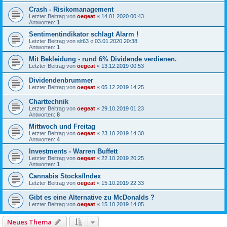
Crash - Risikomanagement
Letzter Beitrag von
oegeat
«
14.01.2020 00:43
Antworten:
1
Sentimentindikator schlagt Alarm !
Letzter Beitrag von
slt63
«
03.01.2020 20:38
Antworten:
1
Mit Bekleidung - rund 6% Dividende verdienen.
Letzter Beitrag von
oegeat
«
13.12.2019 00:53
Dividendenbrummer
Letzter Beitrag von
oegeat
«
05.12.2019 14:25
Charttechnik
Letzter Beitrag von
oegeat
«
29.10.2019 01:23
Antworten:
8
Mittwoch und Freitag
Letzter Beitrag von
oegeat
«
23.10.2019 14:30
Antworten:
4
Investments - Warren Buffett
Letzter Beitrag von
oegeat
«
22.10.2019 20:25
Antworten:
1
Cannabis Stocks/Index
Letzter Beitrag von
oegeat
«
15.10.2019 22:33
Gibt es eine Alternative zu McDonalds ?
Letzter Beitrag von
oegeat
«
15.10.2019 14:05
Neues Thema