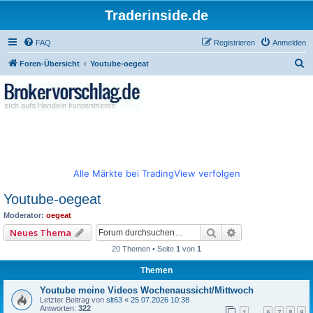
Traderinside.de
FAQ
Registrieren
Anmelden
S
Foren-Übersicht
Youtube-oegeat
u
c
h
e
Alle Märkte bei TradingView verfolgen
Youtube-oegeat
Moderator:
oegeat
Suche
Erweiterte Such
Neues Thema
20 Themen • Seite
1
von
1
Themen
Youtube meine Videos Wochenaussicht/Mittwoch
Letzter Beitrag von
slt63
«
25.07.2026 10:38
Antworten:
322
1
6
7
8
9
…