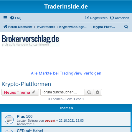
Traderinside.de
FAQ
Registrieren
Anmelden
S
Foren-Übersicht
Investments
Kryptowährungen von Bitcoin zu diversen Altcoins
Krypto-Plattformen
u
c
h
e
Alle Märkte bei TradingView verfolgen
Krypto-Plattformen
Suche
Erweiterte Such
Neues Thema
3 Themen • Seite
1
von
1
Themen
Plus 500
Letzter Beitrag von
oegeat
«
22.10.2021 13:03
Antworten:
1
CFD mit Hebel