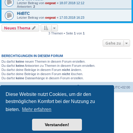
Letzter Beitrag von
oegeat
«
18.07.2018 12:12
Antworten:
2
HitBTC
Letzter Beitrag von
oegeat
«
17.03.2018 16:23
Neues Thema
3 Themen • Seite
1
von
1
Gehe zu
BERECHTIGUNGEN IN DIESEM FORUM
Du darfst
keine
neuen Themen in diesem Forum erstellen.
Du darfst
keine
Antworten zu Themen in diesem Forum erstellen.
Du darfst deine Beiträge in diesem Forum
nicht
ändern.
Du darfst deine Beiträge in diesem Forum
nicht
löschen.
Du darfst
keine
Dateianhänge in diesem Forum erstellen.
Foren-Übersicht
Alle Zeiten sind
UTC+02:00
Diese Website nutzt Cookies, um dir den
bestmöglichen Komfort bei der Nutzung zu
bieten.
Mehr erfahren
Verstanden!
Powered by
phpBB
® Forum Software © phpBB Limited
Deutsche Übersetzung durch
phpBB.de