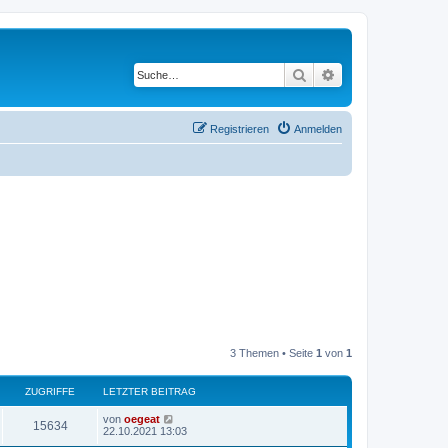
Suche
Erweiterte Suche
Registrieren
Anmelden
3 Themen • Seite
1
von
1
ZUGRIFFE
LETZTER BEITRAG
L
von
oegeat
Z
15634
e
22.10.2021 13:03
t