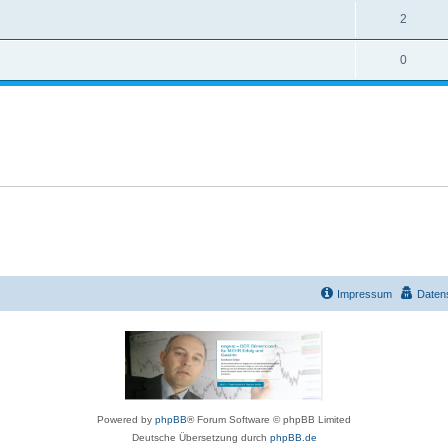
n
A
2
t
n
w
A
0
t
o
n
w
r
t
o
t
w
r
e
o
t
n
r
e
t
n
e
n
Impressum
Daten
Powered by
phpBB
® Forum Software © phpBB Limited
Deutsche Übersetzung durch
phpBB.de