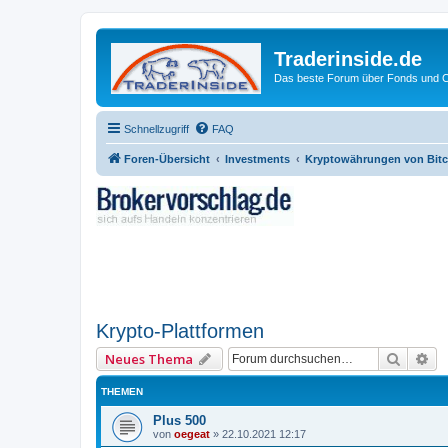
Traderinside.de
Das beste Forum über Fonds und Ch
Schnellzugriff
FAQ
Foren-Übersicht
Investments
Kryptowährungen von Bitco
Krypto-Plattformen
Suche
Er
Neues Thema
THEMEN
Plus 500
von
oegeat
»
22.10.2021 12:17