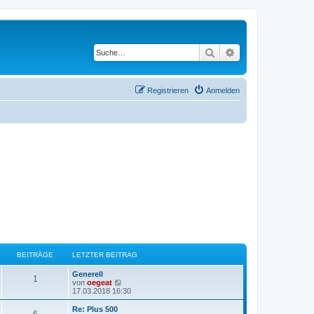
Suche
Erweiterte Suche
Registrieren
Anmelden
BEITRÄGE
LETZTER BEITRAG
L
Generell
B
1
e
N
von
oegeat
t
e
17.03.2018 16:30
e
z
u
t
e
L
Re: Plus 500
B
6