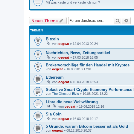
Mit was kaufe und verkaufe ich nun ?
Suche
Er
Neues Thema
THEMEN
Bitcoin
von
oegeat
»
12.04.2013 00:24
Nachrichten, News, Zeitungsartikel
von
oegeat
»
17.03.2018 16:05
Brokervorschläge für den Handel mit Kryptos
von
oegeat
»
16.03.2018 17:01
Ethereum
von
oegeat
»
16.03.2018 18:53
Solactive Smart Crypto Economy Performance 
von
The Ghost of Elvis
»
10.08.2021 18:22
Libra die neue Weltwährung
von
oegeat
»
19.06.2019 12:16
Sia Coin
von
oegeat
»
16.03.2018 19:17
5 Gründe, warum Bitcoin besser ist als Gold
von
oegeat
»
08.12.2018 20:37