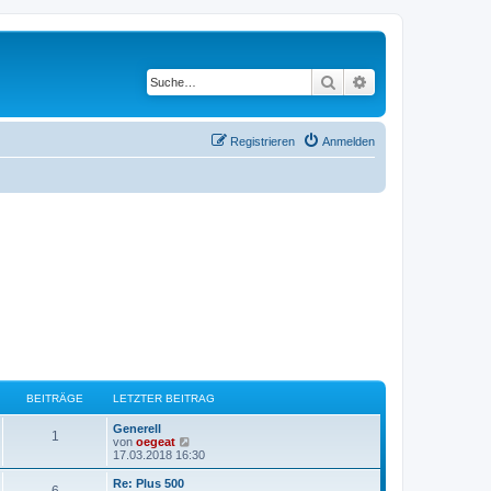
Suche
Erweiterte Suche
Registrieren
Anmelden
BEITRÄGE
LETZTER BEITRAG
L
Generell
B
1
e
N
von
oegeat
t
e
17.03.2018 16:30
e
z
u
t
e
L
Re: Plus 500
B
6