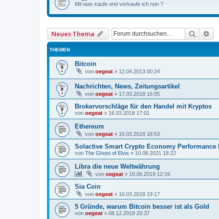
Mit was kaufe und verkaufe ich nun ?
Suche
Er
Neues Thema
THEMEN
Bitcoin
von
oegeat
»
12.04.2013 00:24
Nachrichten, News, Zeitungsartikel
von
oegeat
»
17.03.2018 16:05
Brokervorschläge für den Handel mit Kryptos
von
oegeat
»
16.03.2018 17:01
Ethereum
von
oegeat
»
16.03.2018 18:53
Solactive Smart Crypto Economy Performance 
von
The Ghost of Elvis
»
10.08.2021 18:22
Libra die neue Weltwährung
von
oegeat
»
19.06.2019 12:16
Sia Coin
von
oegeat
»
16.03.2018 19:17
5 Gründe, warum Bitcoin besser ist als Gold
von
oegeat
»
08.12.2018 20:37