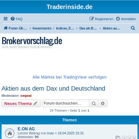
Traderinside.de
FAQ
Registrieren
Anmelden
S
Foren-Übersicht
Investments
Indices, Einzelaktien - weltweit
Dax als Basis ob Charttechnisch oder Fundermental.
Aktien aus dem Dax und Deutschland
u
c
h
e
Alle Märkte bei TradingView verfolgen
Aktien aus dem Dax und Deutschland
Moderator:
oegeat
Suche
Erweiterte Such
Neues Thema
29 Themen • Seite
1
von
1
Themen
E.ON AG
Letzter Beitrag von
trutz
«
18.04.2025 15:31
Antworten:
94
1
2
3