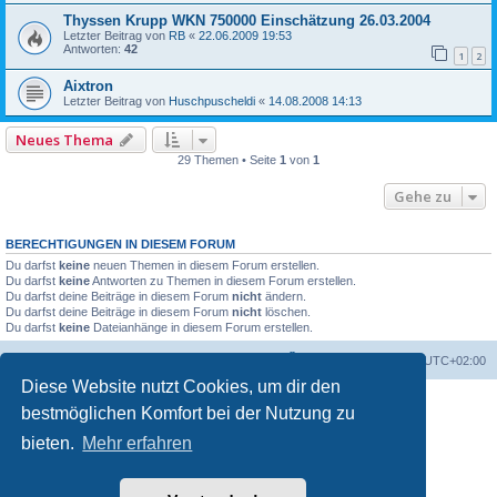
Thyssen Krupp WKN 750000 Einschätzung 26.03.2004
Letzter Beitrag von
RB
«
22.06.2009 19:53
Antworten:
42
1
2
Aixtron
Letzter Beitrag von
Huschpuscheldi
«
14.08.2008 14:13
Neues Thema
29 Themen • Seite
1
von
1
Gehe zu
BERECHTIGUNGEN IN DIESEM FORUM
Du darfst
keine
neuen Themen in diesem Forum erstellen.
Du darfst
keine
Antworten zu Themen in diesem Forum erstellen.
Du darfst deine Beiträge in diesem Forum
nicht
ändern.
Du darfst deine Beiträge in diesem Forum
nicht
löschen.
Du darfst
keine
Dateianhänge in diesem Forum erstellen.
Foren-Übersicht
Alle Zeiten sind
UTC+02:00
Diese Website nutzt Cookies, um dir den
bestmöglichen Komfort bei der Nutzung zu
bieten.
Mehr erfahren