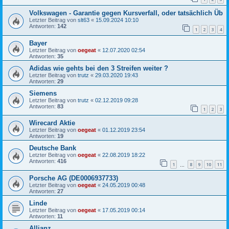
Volkswagen - Garantie gegen Kursverfall, oder tatsächlich Üb
Letzter Beitrag von
slt63
«
15.09.2024 10:10
Antworten:
142
1
2
3
4
Bayer
Letzter Beitrag von
oegeat
«
12.07.2020 02:54
Antworten:
35
Adidas wie gehts bei den 3 Streifen weiter ?
Letzter Beitrag von
trutz
«
29.03.2020 19:43
Antworten:
29
Siemens
Letzter Beitrag von
trutz
«
02.12.2019 09:28
Antworten:
83
1
2
3
Wirecard Aktie
Letzter Beitrag von
oegeat
«
01.12.2019 23:54
Antworten:
19
Deutsche Bank
Letzter Beitrag von
oegeat
«
22.08.2019 18:22
Antworten:
416
1
8
9
10
11
…
Porsche AG (DE0006937733)
Letzter Beitrag von
oegeat
«
24.05.2019 00:48
Antworten:
27
Linde
Letzter Beitrag von
oegeat
«
17.05.2019 00:14
Antworten:
11
Allianz