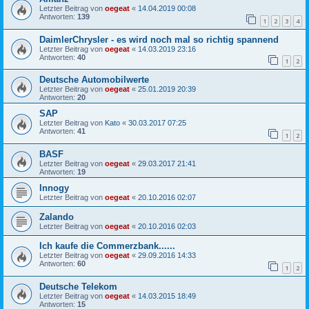
Letzter Beitrag von
oegeat
«
14.04.2019 00:08
Antworten:
139
1
2
3
4
DaimlerChrysler - es wird noch mal so richtig spannend
Letzter Beitrag von
oegeat
«
14.03.2019 23:16
Antworten:
40
1
2
Deutsche Automobilwerte
Letzter Beitrag von
oegeat
«
25.01.2019 20:39
Antworten:
20
SAP
Letzter Beitrag von
Kato
«
30.03.2017 07:25
Antworten:
41
1
2
BASF
Letzter Beitrag von
oegeat
«
29.03.2017 21:41
Antworten:
19
Innogy
Letzter Beitrag von
oegeat
«
20.10.2016 02:07
Zalando
Letzter Beitrag von
oegeat
«
20.10.2016 02:03
Ich kaufe die Commerzbank......
Letzter Beitrag von
oegeat
«
29.09.2016 14:33
Antworten:
60
1
2
Deutsche Telekom
Letzter Beitrag von
oegeat
«
14.03.2015 18:49
Antworten:
15