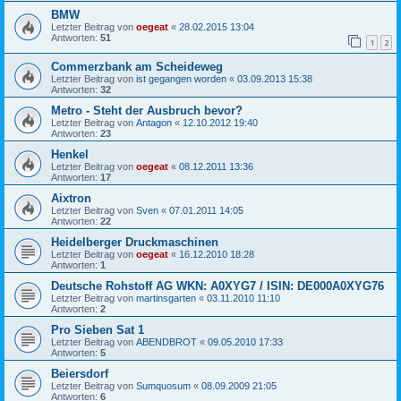
BMW
Letzter Beitrag von
oegeat
«
28.02.2015 13:04
Antworten:
51
1
2
Commerzbank am Scheideweg
Letzter Beitrag von
ist gegangen worden
«
03.09.2013 15:38
Antworten:
32
Metro - Steht der Ausbruch bevor?
Letzter Beitrag von
Antagon
«
12.10.2012 19:40
Antworten:
23
Henkel
Letzter Beitrag von
oegeat
«
08.12.2011 13:36
Antworten:
17
Aixtron
Letzter Beitrag von
Sven
«
07.01.2011 14:05
Antworten:
22
Heidelberger Druckmaschinen
Letzter Beitrag von
oegeat
«
16.12.2010 18:28
Antworten:
1
Deutsche Rohstoff AG WKN: A0XYG7 / ISIN: DE000A0XYG76
Letzter Beitrag von
martinsgarten
«
03.11.2010 11:10
Antworten:
2
Pro Sieben Sat 1
Letzter Beitrag von
ABENDBROT
«
09.05.2010 17:33
Antworten:
5
Beiersdorf
Letzter Beitrag von
Sumquosum
«
08.09.2009 21:05
Antworten:
6