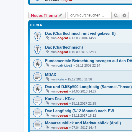
Moderator:
oegeat
Suche
Er
Neues Thema
THEMEN
Dax (Charttechnisch mit viel gelaver !!)
von
oegeat
»
13.03.2004 14:27
Dax (Charttechnisch)
von
oegeat
»
10.09.2016 22:17
Fundamentale Betrachtung bezogen auf den D
von
cabriojoe2
»
02.11.2009 22:14
MDAX
von
Kato
»
15.12.2018 11:36
Dax und DJ/Sp500 Langfristig (Sammel-Thread)
von
oegeat
»
24.05.2013 14:27
Kurs Dax - KDax
von
oegeat
»
15.11.2017 22:25
Dax Langfistig (6-12 Monate) nach EW
von
oegeat
»
13.11.2017 18:12
Monatsausblick und Marktausblick (April)
von
oegeat
»
07.04.2017 14:47