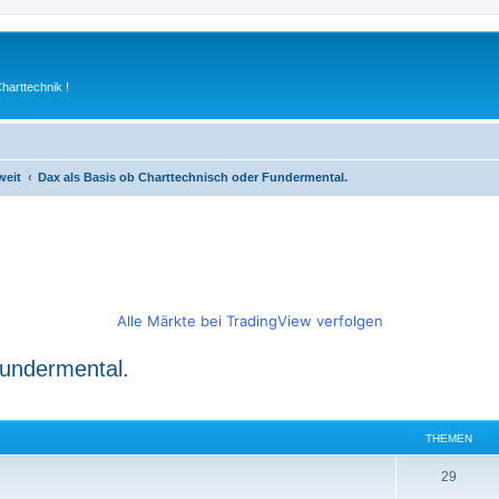
arttechnik !
weit
Dax als Basis ob Charttechnisch oder Fundermental.
Alle Märkte bei TradingView verfolgen
Fundermental.
THEMEN
T
29