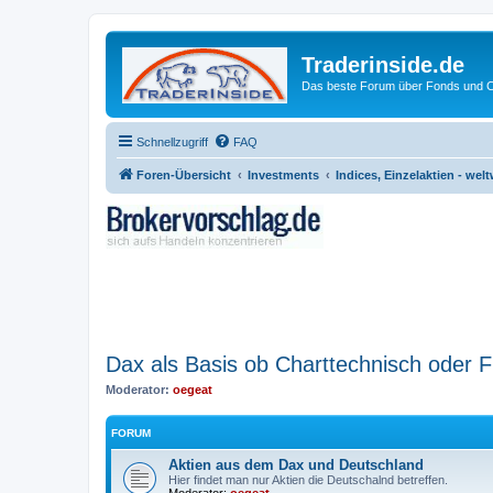
Traderinside.de
Das beste Forum über Fonds und Ch
Schnellzugriff
FAQ
Foren-Übersicht
Investments
Indices, Einzelaktien - welt
Dax als Basis ob Charttechnisch oder 
Moderator:
oegeat
FORUM
Aktien aus dem Dax und Deutschland
Hier findet man nur Aktien die Deutschalnd betreffen.