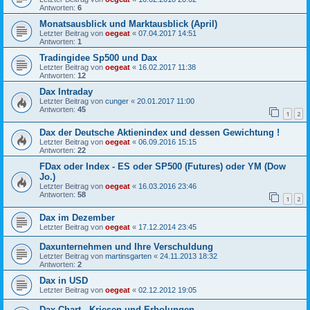
Antworten:
6
Monatsausblick und Marktausblick (April)
Letzter Beitrag von
oegeat
«
07.04.2017 14:51
Antworten:
1
Tradingidee Sp500 und Dax
Letzter Beitrag von
oegeat
«
16.02.2017 11:38
Antworten:
12
Dax Intraday
Letzter Beitrag von
cunger
«
20.01.2017 11:00
Antworten:
45
1
2
Dax der Deutsche Aktienindex und dessen Gewichtung !
Letzter Beitrag von
oegeat
«
06.09.2016 15:15
Antworten:
22
FDax oder Index - ES oder SP500 (Futures) oder YM (Dow
Jo.)
Letzter Beitrag von
oegeat
«
16.03.2016 23:46
Antworten:
58
1
2
Dax im Dezember
Letzter Beitrag von
oegeat
«
17.12.2014 23:45
Daxunternehmen und Ihre Verschuldung
Letzter Beitrag von
martinsgarten
«
24.11.2013 18:32
Antworten:
2
Dax in USD
Letzter Beitrag von
oegeat
«
02.12.2012 19:05
Dax Chart - Kriesen und Erholungen