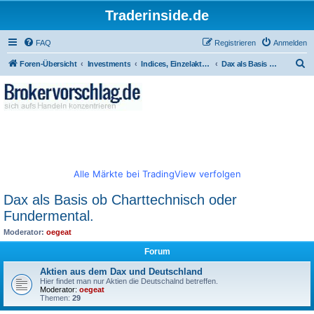
Traderinside.de
FAQ
Registrieren
Anmelden
S
Foren-Übersicht
Investments
Indices, Einzelaktien - weltweit
Dax als Basis ob Charttechnisch oder Fundermental.
u
c
h
e
Alle Märkte bei TradingView verfolgen
Dax als Basis ob Charttechnisch oder
Fundermental.
Moderator:
oegeat
Forum
Aktien aus dem Dax und Deutschland
Hier findet man nur Aktien die Deutschalnd betreffen.
Moderator:
oegeat
Themen:
29