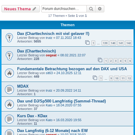
Suche
Erweiterte Such
Neues Thema
17 Themen • Seite
1
von
1
Themen
Dax (Charttechnisch mit viel gelaver !!)
Letzter Beitrag von
trutz
«
07.11.2022 18:43
Antworten:
5655
1
139
140
141
142
…
Dax (Charttechnisch)
Letzter Beitrag von
oegeat
«
08.02.2021 22:07
Antworten:
228
1
2
3
4
5
6
Fundamentale Betrachtung bezogen auf den DAX und USA
Letzter Beitrag von
slt63
«
24.10.2025 12:11
Antworten:
449
1
9
10
11
12
…
MDAX
Letzter Beitrag von
trutz
«
20.09.2022 14:11
Antworten:
1
Dax und DJ/Sp500 Langfristig (Sammel-Thread)
Letzter Beitrag von
Kato
«
18.04.2020 07:55
Antworten:
37
Kurs Dax - KDax
Letzter Beitrag von
Kato
«
16.03.2020 19:55
Antworten:
11
Dax Langfistig (6-12 Monate) nach EW
Letzter Beitrag von
oegeat
«
10.02.2018 20:02