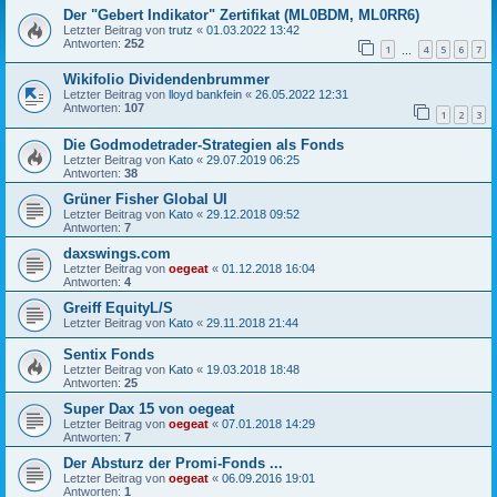
Der "Gebert Indikator" Zertifikat (ML0BDM, ML0RR6)
Letzter Beitrag von
trutz
«
01.03.2022 13:42
Antworten:
252
1
4
5
6
7
…
Wikifolio Dividendenbrummer
Letzter Beitrag von
lloyd bankfein
«
26.05.2022 12:31
Antworten:
107
1
2
3
Die Godmodetrader-Strategien als Fonds
Letzter Beitrag von
Kato
«
29.07.2019 06:25
Antworten:
38
Grüner Fisher Global UI
Letzter Beitrag von
Kato
«
29.12.2018 09:52
Antworten:
7
daxswings.com
Letzter Beitrag von
oegeat
«
01.12.2018 16:04
Antworten:
4
Greiff EquityL/S
Letzter Beitrag von
Kato
«
29.11.2018 21:44
Sentix Fonds
Letzter Beitrag von
Kato
«
19.03.2018 18:48
Antworten:
25
Super Dax 15 von oegeat
Letzter Beitrag von
oegeat
«
07.01.2018 14:29
Antworten:
7
Der Absturz der Promi-Fonds ...
Letzter Beitrag von
oegeat
«
06.09.2016 19:01
Antworten:
1