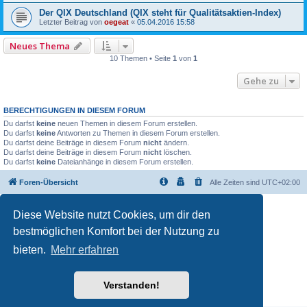
Der QIX Deutschland (QIX steht für Qualitäts­aktien-Index)
Letzter Beitrag von
oegeat
«
05.04.2016 15:58
Neues Thema
10 Themen • Seite
1
von
1
Gehe zu
BERECHTIGUNGEN IN DIESEM FORUM
Du darfst
keine
neuen Themen in diesem Forum erstellen.
Du darfst
keine
Antworten zu Themen in diesem Forum erstellen.
Du darfst deine Beiträge in diesem Forum
nicht
ändern.
Du darfst deine Beiträge in diesem Forum
nicht
löschen.
Du darfst
keine
Dateianhänge in diesem Forum erstellen.
Foren-Übersicht
Alle Zeiten sind
UTC+02:00
Diese Website nutzt Cookies, um dir den
bestmöglichen Komfort bei der Nutzung zu
bieten.
Mehr erfahren
Powered by
phpBB
® Forum Software © phpBB Limited
Deutsche Übersetzung durch
phpBB.de
Verstanden!
Datenschutz
|
Nutzungsbedingungen