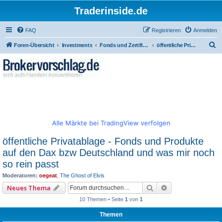
Traderinside.de
FAQ
Registrieren
Anmelden
S
Foren-Übersicht
Investments
Fonds und Zertifikate
öffentliche Privatablage - Fonds und Produkte auf den Dax bzw Deutschland und was mir noch so rein passt
u
c
h
e
Alle Märkte bei TradingView verfolgen
öffentliche Privatablage - Fonds und Produkte
auf den Dax bzw Deutschland und was mir noch
so rein passt
Moderatoren:
oegeat
,
The Ghost of Elvis
Suche
Erweiterte Such
Neues Thema
10 Themen • Seite
1
von
1
Themen