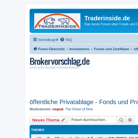
Traderinside.de
Das beste Forum über Fonds und Ch
Schnellzugriff
FAQ
Foren-Übersicht
Investments
Fonds und Zertifikate
öf
öffentliche Privatablage - Fonds und P
Moderatoren:
oegeat
,
The Ghost of Elvis
Suche
Er
Neues Thema
THEMEN