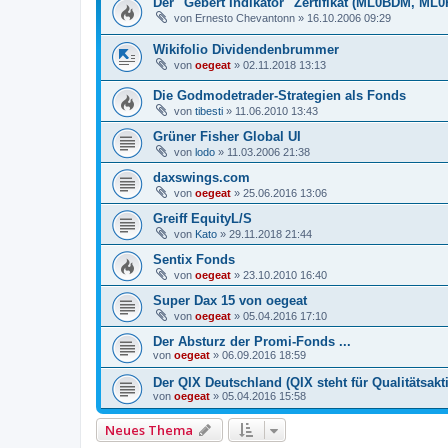
Der "Gebert Indikator" Zertifikat (ML0BDM, ML
von
Ernesto Chevantonn
»
16.10.2006 09:29
Wikifolio Dividendenbrummer
von
oegeat
»
02.11.2018 13:13
Die Godmodetrader-Strategien als Fonds
von
tibesti
»
11.06.2010 13:43
Grüner Fisher Global UI
von
lodo
»
11.03.2006 21:38
daxswings.com
von
oegeat
»
25.06.2016 13:06
Greiff EquityL/S
von
Kato
»
29.11.2018 21:44
Sentix Fonds
von
oegeat
»
23.10.2010 16:40
Super Dax 15 von oegeat
von
oegeat
»
05.04.2016 17:10
Der Absturz der Promi-Fonds ...
von
oegeat
»
06.09.2016 18:59
Der QIX Deutschland (QIX steht für Qualitäts­akt
von
oegeat
»
05.04.2016 15:58
Neues Thema