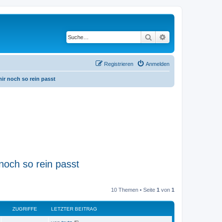
Suche
Erweiterte Suche
Registrieren
Anmelden
ir noch so rein passt
noch so rein passt
10 Themen • Seite
1
von
1
ZUGRIFFE
LETZTER BEITRAG