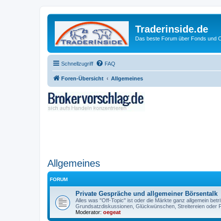
Traderinside.de
Das beste Forum über Fonds und Ch
Schnellzugriff
FAQ
Foren-Übersicht
Allgemeines
Allgemeines
FORUM
Private Gespräche und allgemeiner Börsentalk
Alles was "Off-Topic" ist oder die Märkte ganz allgemein betri
Grundsatzdiskussionen, Glückwünschen, Streitereien oder F
Moderator:
oegeat