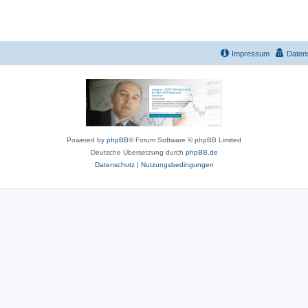
e
m
e
Impressum
n
Daten
Powered by
phpBB
® Forum Software © phpBB Limited
Deutsche Übersetzung durch
phpBB.de
Datenschutz
|
Nutzungsbedingungen