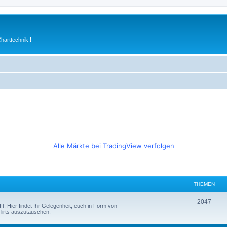
arttechnik !
Alle Märkte bei TradingView verfolgen
THEMEN
T
2047
fft. Hier findet Ihr Gelegenheit, euch in Form von
lirts auszutauschen.
h