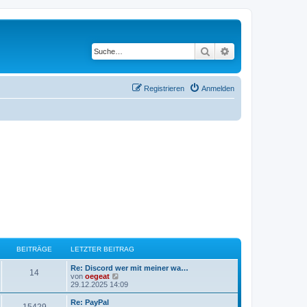
Suche
Erweiterte Suche
Registrieren
Anmelden
BEITRÄGE
LETZTER BEITRAG
L
Re: Discord wer mit meiner wa…
B
14
e
N
von
oegeat
t
e
29.12.2025 14:09
e
z
u
t
e
L
Re: PayPal
B
15429