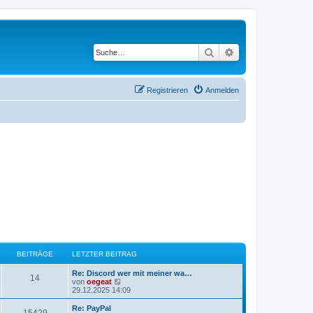
Suche
Erweiterte Suche
Registrieren
Anmelden
BEITRÄGE
LETZTER BEITRAG
L
Re: Discord wer mit meiner wa…
B
14
e
N
von
oegeat
t
e
29.12.2025 14:09
e
z
u
t
e
L
Re: PayPal
B
15429